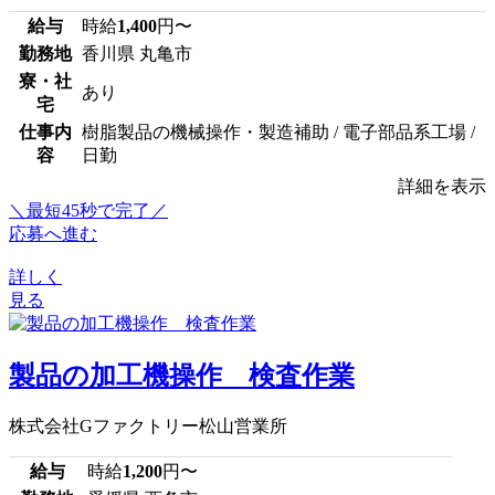
給与
時給
1,400
円〜
勤務地
香川県 丸亀市
寮・社
あり
宅
仕事内
樹脂製品の機械操作・製造補助 / 電子部品系工場 /
容
日勤
詳細を表示
＼最短45秒で完了／
応募へ進む
詳しく
見る
製品の加工機操作 検査作業
株式会社Gファクトリー松山営業所
給与
時給
1,200
円〜