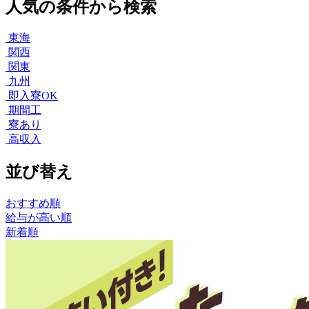
人気の条件から検索
東海
関西
関東
九州
即入寮OK
期間工
寮あり
高収入
並び替え
おすすめ順
給与が高い順
新着順