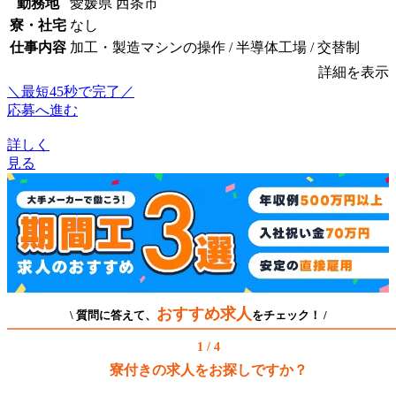
勤務地
愛媛県 西条市
寮・社宅
なし
仕事内容
加工・製造マシンの操作 / 半導体工場 / 交替制
詳細を表示
＼最短45秒で完了／
応募へ進む
詳しく
見る
おすすめ求人
\ 質問に答えて、
をチェック！ /
1 / 4
寮付きの求人をお探しですか？