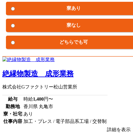
寮あり
寮なし
どちらでも可
絶縁物製造 成形業務
株式会社Gファクトリー松山営業所
給与
時給
1,400
円〜
勤務地
香川県 丸亀市
寮・社宅
あり
仕事内容
加工・プレス / 電子部品系工場 / 交替制
詳細を表示