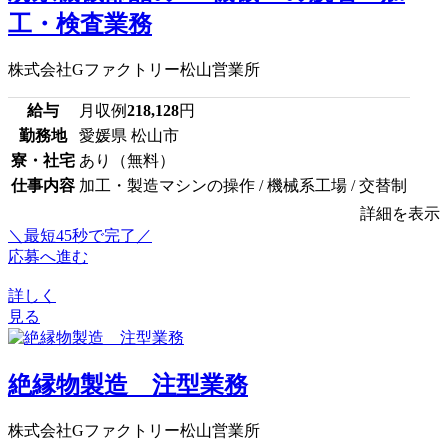
工・検査業務
株式会社Gファクトリー松山営業所
給与
月収例
218,128
円
勤務地
愛媛県 松山市
寮・社宅
あり（無料）
仕事内容
加工・製造マシンの操作 / 機械系工場 / 交替制
詳細を表示
＼最短45秒で完了／
応募へ進む
詳しく
見る
絶縁物製造 注型業務
株式会社Gファクトリー松山営業所