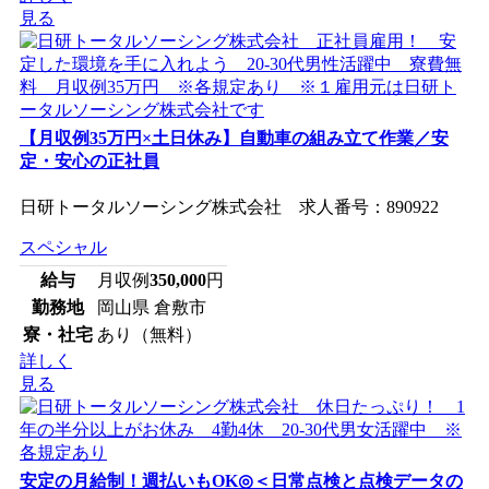
見る
【月収例35万円×土日休み】自動車の組み立て作業／安
定・安心の正社員
日研トータルソーシング株式会社 求人番号：890922
スペシャル
給与
月収例
350,000
円
勤務地
岡山県 倉敷市
寮・社宅
あり（無料）
詳しく
見る
安定の月給制！週払いもOK◎＜日常点検と点検データの