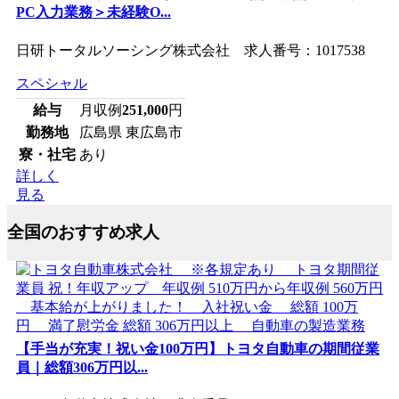
PC入力業務＞未経験O...
日研トータルソーシング株式会社 求人番号：1017538
スペシャル
給与
月収例
251,000
円
勤務地
広島県 東広島市
寮・社宅
あり
詳しく
見る
全国のおすすめ求人
【手当が充実！祝い金100万円】トヨタ自動車の期間従業
員｜総額306万円以...