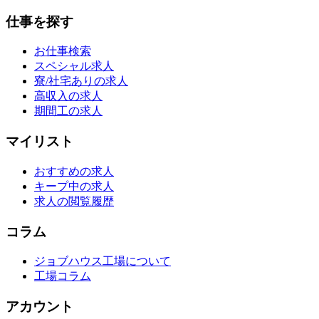
仕事を探す
お仕事検索
スペシャル求人
寮/社宅ありの求人
高収入の求人
期間工の求人
マイリスト
おすすめの求人
キープ中の求人
求人の閲覧履歴
コラム
ジョブハウス工場について
工場コラム
アカウント