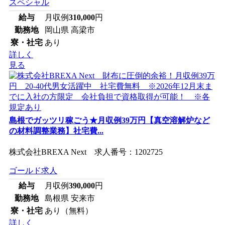
スペシャル
給与
月収例
310,000
円
勤務地
岡山県 高梁市
寮・社宅
あり
詳しく
見る
島根でガッツリ稼ごう★月収例39万円【真空溶解炉など
の材料調整業務】社宅費...
株式会社BREXA Next 求人番号：1202725
ゴールド求人
給与
月収例
390,000
円
勤務地
島根県 安来市
寮・社宅
あり（無料）
詳しく