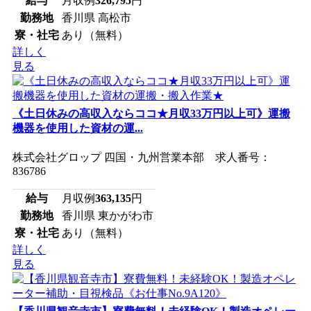
給与
月収例
326,795
円
勤務地
香川県 高松市
寮・社宅
あり（無料）
詳しく
見る
《土日休みの高収入ならココ★月収33万円以上可》運搬
機器を使用した資材の運...
株式会社グロップ 四国・九州営業本部 求人番号：
836786
給与
月収例
363,135
円
勤務地
香川県 東かがわ市
寮・社宅
あり（無料）
詳しく
見る