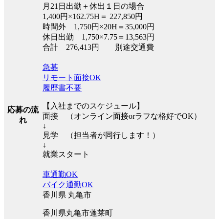
月21日出勤＋休出１日の場合
1,400円×162.75H＝ 227,850円
時間外 1,750円×20H＝35,000円
休日出勤 1,750×7.75＝13,563円
合計 276,413円 別途交通費
急募
リモート面接OK
履歴書不要
【入社までのスケジュール】
応募の流
面接 （オンライン面接orラフな格好でOK）
れ
↓
見学 （担当者が同行します！）
↓
就業スタート
車通勤OK
バイク通勤OK
香川県 丸亀市
香川県丸亀市蓬莱町