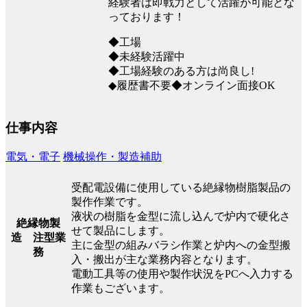
経験者は即戦力として活躍が可能とな
っております！
◆工場
◆未経験活躍中
◆工場経験のある方は尚良し!
◆履歴書不要◆オンライン面接OK
仕事内容
電気・電子
機械操作・製造補助
受配電設備に使用している絶縁物樹脂製品の
製作作業です。
液状の樹脂を金型に流し込んで炉内で硬化さ
絶縁物製
せて製品にします。
造 注型業
主に金型の組みバラシ作業と炉内への金型搬
務
入・搬出が主な業務内容となります。
電動工具等の使用や製作状況をPCへ入力する
作業もございます。