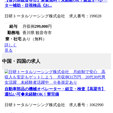
【香川県観音寺市】寮費無料！未経験OK！製造オペレー
ター補助・目視検品《お...
日研トータルソーシング株式会社 求人番号：199028
給与
月収例
299,000
円
勤務地
香川県 観音寺市
寮・社宅
あり（無料）
詳しく
見る
中国・四国の求人
自動車部品の機械オペレーター・組立・検査【高梁市】
週払い可◆未経験OK！寮完備
日研トータルソーシング株式会社 求人番号：1062990