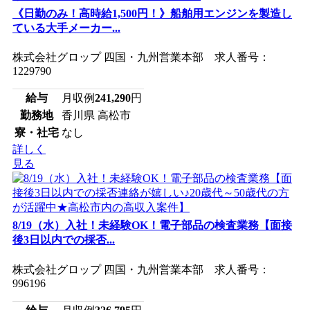
《日勤のみ！高時給1,500円！》船舶用エンジンを製造し
ている大手メーカー...
株式会社グロップ 四国・九州営業本部 求人番号：
1229790
給与
月収例
241,290
円
勤務地
香川県 高松市
寮・社宅
なし
詳しく
見る
8/19（水）入社！未経験OK！電子部品の検査業務【面接
後3日以内での採否...
株式会社グロップ 四国・九州営業本部 求人番号：
996196