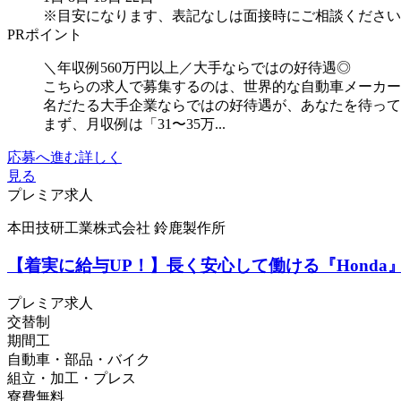
※目安になります、表記なしは面接時にご相談ください
PRポイント
＼年収例560万円以上／大手ならではの好待遇◎
こちらの求人で募集するのは、世界的な自動車メーカー
名だたる大手企業ならではの好待遇が、あなたを待っ
まず、月収例は「31〜35万...
応募へ進む
詳しく
見る
プレミア求人
本田技研工業株式会社 鈴鹿製作所
【着実に給与UP！】長く安心して働ける『Hond
プレミア求人
交替制
期間工
自動車・部品・バイク
組立・加工・プレス
寮費無料