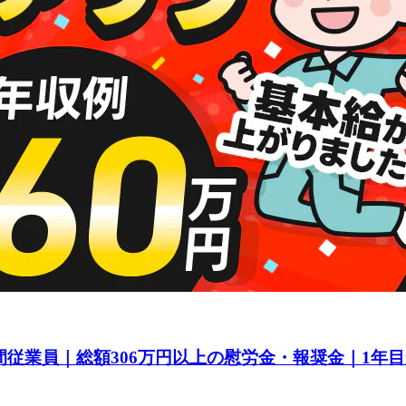
間従業員｜総額306万円以上の慰労金・報奨金｜1年