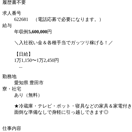
履歴書不要
求人番号
622681 （電話応募で必要になります。）
給与
年収例
5,600,000
円
＼入社祝い金＆各種手当でガッツリ稼げる！／
【日給】
1万1,150〜1万2,450円
...
勤務地
愛知県 豊田市
寮・社宅
あり（無料）
★冷蔵庫・テレビ・ポット・寝具などの家具＆家電付き
面倒な準備なしで身軽に引っ越しできます◎
仕事内容