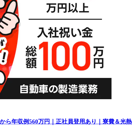
目から年収例560万円｜正社員登用あり｜寮費＆光熱