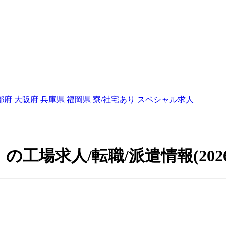
都府
大阪府
兵庫県
福岡県
寮/社宅あり
スペシャル求人
の工場求人/転職/派遣情報
(202