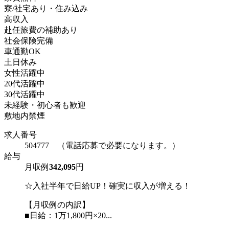
寮/社宅あり・住み込み
高収入
赴任旅費の補助あり
社会保険完備
車通勤OK
土日休み
女性活躍中
20代活躍中
30代活躍中
未経験・初心者も歓迎
敷地内禁煙
求人番号
504777 （電話応募で必要になります。）
給与
月収例
342,095
円
☆入社半年で日給UP！確実に収入が増える！
【月収例の内訳】
■日給：1万1,800円×20...