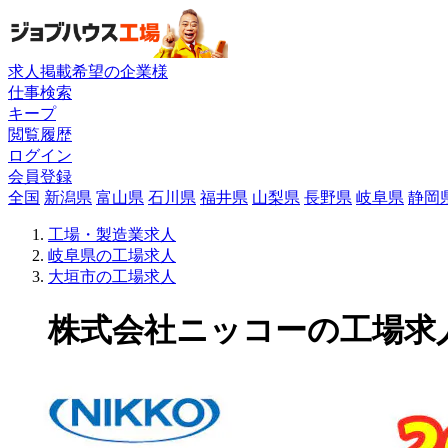
求人掲載希望の企業様
仕事検索
キープ
閲覧履歴
ログイン
会員登録
全国
新潟県
富山県
石川県
福井県
山梨県
長野県
岐阜県
静岡
工場・製造業求人
岐阜県の工場求人
大垣市の工場求人
株式会社ニッコーの工場求人(8