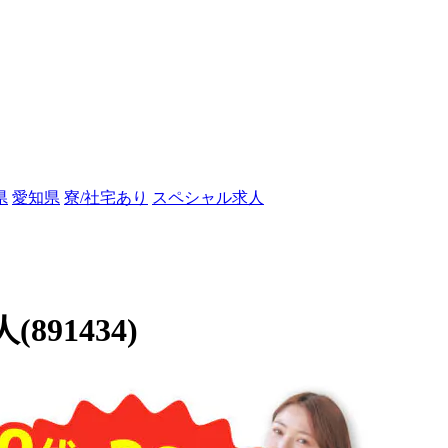
県
愛知県
寮/社宅あり
スペシャル求人
91434)