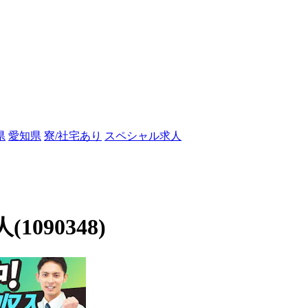
県
愛知県
寮/社宅あり
スペシャル求人
090348)