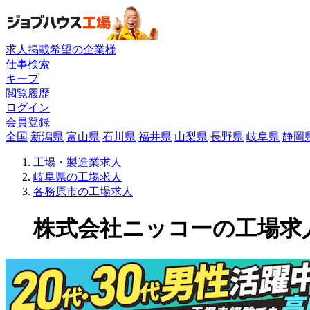
求人掲載希望の企業様
仕事検索
キープ
閲覧履歴
ログイン
会員登録
全国
新潟県
富山県
石川県
福井県
山梨県
長野県
岐阜県
静岡
工場・製造業求人
岐阜県の工場求人
各務原市の工場求人
株式会社ニッコーの工場求人(1