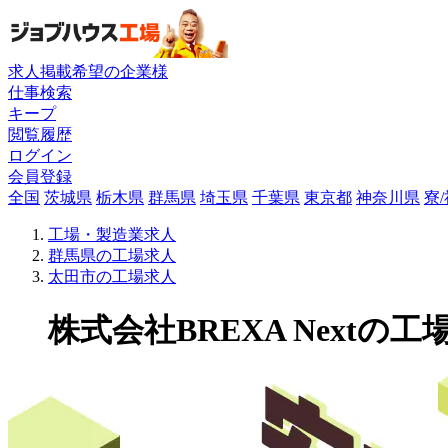
求人掲載希望の企業様
仕事検索
キープ
閲覧履歴
ログイン
会員登録
全国
茨城県
栃木県
群馬県
埼玉県
千葉県
東京都
神奈川県
寮
工場・製造業求人
群馬県の工場求人
太田市の工場求人
株式会社BREXA Nextの工場求