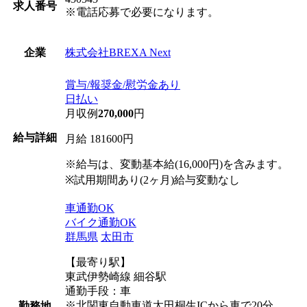
求人番号
※電話応募で必要になります。
株式会社BREXA Next
企業
賞与/報奨金/慰労金あり
日払い
月収例
270,000
円
給与詳細
月給 181600円
※給与は、変動基本給(16,000円)を含みます。
※試用期間あり(2ヶ月)給与変動なし
車通勤OK
バイク通勤OK
群馬県
太田市
【最寄り駅】
東武伊勢崎線 細谷駅
通勤手段：車
※北関東自動車道太田桐生ICから車で20分
勤務地