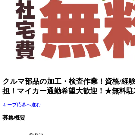
クルマ部品の加工・検査作業！資格/経験
担！マイカー通勤希望大歓迎！★無料駐
キープ
応募へ進む
募集概要
450545