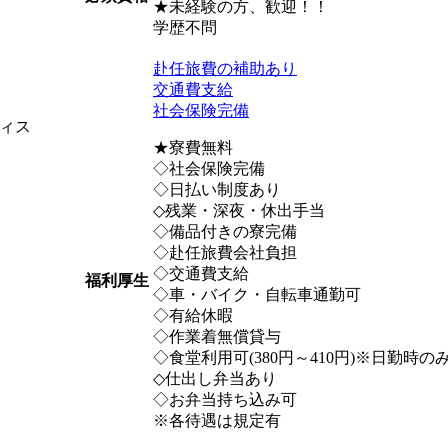
★未経験の方、歓迎！！
学歴不問
赴任旅費の補助あり
交通費支給
社会保険完備
ィス
★寮費無料
◇社会保険完備
◇日払い制度あり
◇残業・深夜・休出手当
◇備品付きの寮完備
◇赴任旅費会社負担
◇交通費支給
福利厚生
◇車・バイク・自転車通勤可
◇有給休暇
◇作業着無償貸与
◇食堂利用可(380円～410円)※日勤時の
◇仕出し弁当あり
◇お弁当持ち込み可
※各待遇は規定有