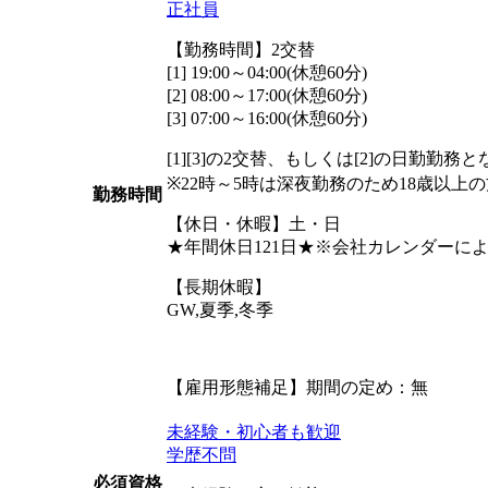
正社員
【勤務時間】2交替
[1] 19:00～04:00(休憩60分)
[2] 08:00～17:00(休憩60分)
[3] 07:00～16:00(休憩60分)
[1][3]の2交替、もしくは[2]の日勤勤務
※22時～5時は深夜勤務のため18歳以上
勤務時間
【休日・休暇】土・日
★年間休日121日★※会社カレンダーに
【長期休暇】
GW,夏季,冬季
【雇用形態補足】期間の定め：無
未経験・初心者も歓迎
学歴不問
必須資格