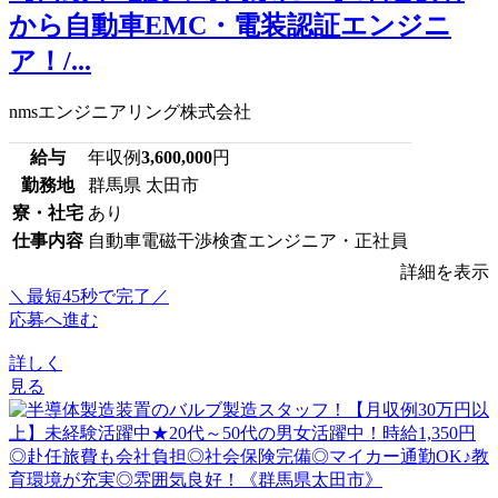
から自動車EMC・電装認証エンジニ
ア！/...
nmsエンジニアリング株式会社
給与
年収例
3,600,000
円
勤務地
群馬県 太田市
寮・社宅
あり
仕事内容
自動車電磁干渉検査エンジニア・正社員
詳細を表示
＼最短45秒で完了／
応募へ進む
詳しく
見る