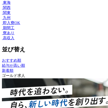
東海
関西
関東
九州
即入寮OK
期間工
寮あり
高収入
並び替え
おすすめ順
給与が高い順
新着順
ゴールド求人