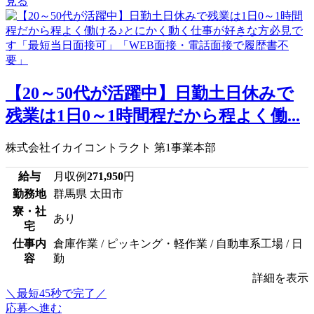
見る
【20～50代が活躍中】日勤土日休みで
残業は1日0～1時間程だから程よく働...
株式会社イカイコントラクト 第1事業本部
給与
月収例
271,950
円
勤務地
群馬県 太田市
寮・社
あり
宅
仕事内
倉庫作業 / ピッキング・軽作業 / 自動車系工場 / 日
容
勤
詳細を表示
＼最短45秒で完了／
応募へ進む