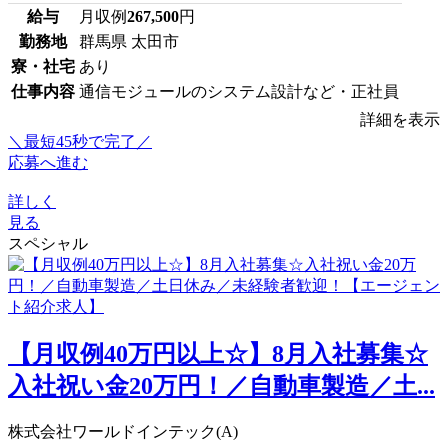
給与
月収例
267,500
円
勤務地
群馬県 太田市
寮・社宅
あり
仕事内容
通信モジュールのシステム設計など・正社員
詳細を表示
＼最短45秒で完了／
応募へ進む
詳しく
見る
スペシャル
【月収例40万円以上☆】8月入社募集☆
入社祝い金20万円！／自動車製造／土...
株式会社ワールドインテック(A)