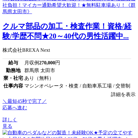
クルマ部品の加工・検査作業！資格/経
験/学歴不問★20～40代の男性活躍中...
株式会社BREXA Next
給与
月収例
270,000
円
勤務地
群馬県 太田市
寮・社宅
あり（無料）
仕事内容
マシンオペレータ・検査 / 自動車系工場 / 交替制
詳細を表示
＼最短45秒で完了／
応募へ進む
詳しく
見る