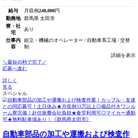
給与
月収例
240,000
円
勤務地
群馬県 太田市
寮・社
あり
宅
仕事内
組立・機械のオペレーター / 自動車系工場 / 交替
容
制
詳細を表示
＼最短45秒で完了／
応募へ進む
詳しく
見る
スペシャル
自動車部品の加工や運搬および検査作