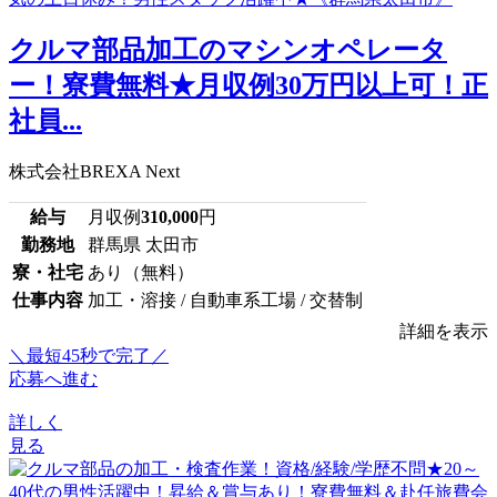
クルマ部品加工のマシンオペレータ
ー！寮費無料★月収例30万円以上可！正
社員...
株式会社BREXA Next
給与
月収例
310,000
円
勤務地
群馬県 太田市
寮・社宅
あり（無料）
仕事内容
加工・溶接 / 自動車系工場 / 交替制
詳細を表示
＼最短45秒で完了／
応募へ進む
詳しく
見る