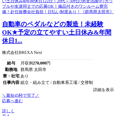
自動車のペダルなどの製造！未経験
OK★予定の立てやすい土日休み&年間
休日1...
株式会社BREXA Next
給与
月収例
270,000
円
勤務地
群馬県 太田市
寮・社宅
あり
仕事内容
組立・組み立て / 自動車系工場 / 交替制
詳細を表示
＼最短45秒で完了／
応募へ進む
詳しく