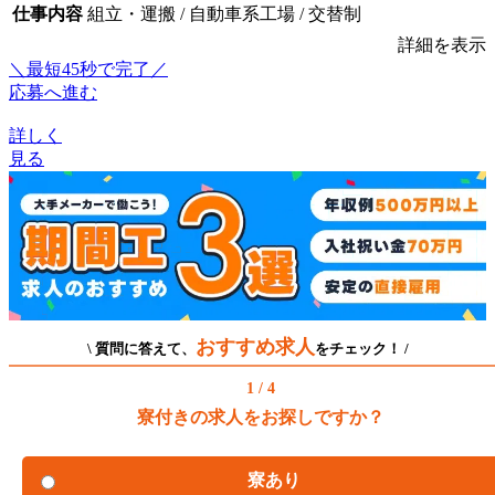
仕事内容
組立・運搬 / 自動車系工場 / 交替制
詳細を表示
＼最短45秒で完了／
応募へ進む
詳しく
見る
おすすめ求人
\ 質問に答えて、
をチェック！ /
1 / 4
寮付きの求人をお探しですか？
寮あり