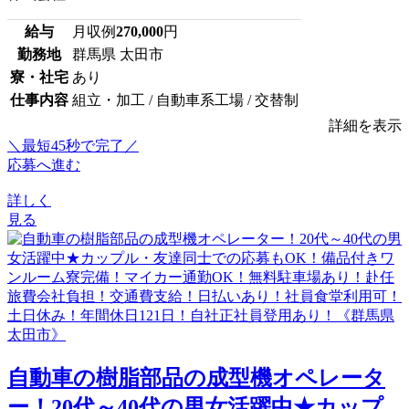
給与
月収例
270,000
円
勤務地
群馬県 太田市
寮・社宅
あり
仕事内容
組立・加工 / 自動車系工場 / 交替制
詳細を表示
＼最短45秒で完了／
応募へ進む
詳しく
見る
自動車の樹脂部品の成型機オペレータ
ー！20代～40代の男女活躍中★カップ