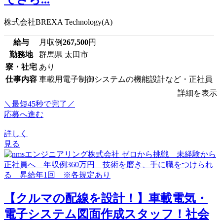
株式会社BREXA Technology(A)
給与
月収例
267,500
円
勤務地
群馬県 太田市
寮・社宅
あり
仕事内容
車載用電子制御システムの機能設計など・正社員
詳細を表示
＼最短45秒で完了／
応募へ進む
詳しく
見る
【クルマの配線を設計！】車載電気・
電子システム図面作成スタッフ！社会