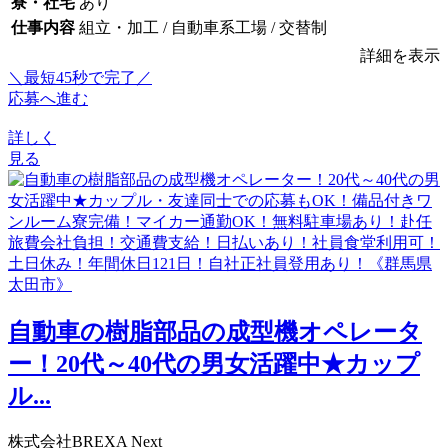
寮・社宅
あり
仕事内容
組立・加工 / 自動車系工場 / 交替制
詳細を表示
＼最短45秒で完了／
応募へ進む
詳しく
見る
自動車の樹脂部品の成型機オペレータ
ー！20代～40代の男女活躍中★カップ
ル...
株式会社BREXA Next