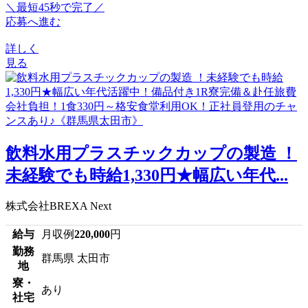
＼最短45秒で完了／
応募へ進む
詳しく
見る
飲料水用プラスチックカップの製造 ！
未経験でも時給1,330円★幅広い年代...
株式会社BREXA Next
給与
月収例
220,000
円
勤務
群馬県 太田市
地
寮・
あり
社宅