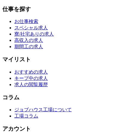
仕事を探す
お仕事検索
スペシャル求人
寮/社宅ありの求人
高収入の求人
期間工の求人
マイリスト
おすすめの求人
キープ中の求人
求人の閲覧履歴
コラム
ジョブハウス工場について
工場コラム
アカウント