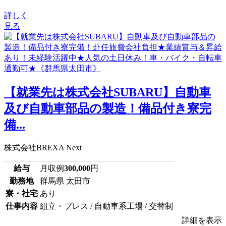
詳しく
見る
【就業先は株式会社SUBARU】自動車
及び自動車部品の製造！備品付き寮完
備...
株式会社BREXA Next
給与
月収例
300,000
円
勤務地
群馬県 太田市
寮・社宅
あり
仕事内容
組立・プレス / 自動車系工場 / 交替制
詳細を表示