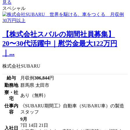
見る
スペシャル
【株式会社スバルの期間社員募集】
20〜30代活躍中｜慰労金最大122万円
｜...
株式会社SUBARU
給与
月収例
306,844
円
勤務地
群馬県 太田市
寮・社
あり（無料）
宅
仕事内
《SUBARU期間工》自動車（SUBARU車）の製造
容
スタッフ
9月
7日
14日
21日
入社日