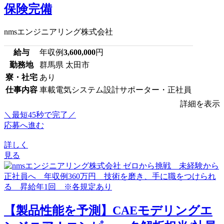
保険完備
nmsエンジニアリング株式会社
給与
年収例
3,600,000
円
勤務地
群馬県 太田市
寮・社宅
あり
仕事内容
車載電気システム設計サポーター・正社員
詳細を表示
＼最短45秒で完了／
応募へ進む
詳しく
見る
【製品性能を予測】CAEモデリングエ