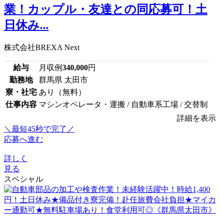
業！カップル・友達との同応募可！土
日休み...
株式会社BREXA Next
給与
月収例
340,000
円
勤務地
群馬県 太田市
寮・社宅
あり（無料）
仕事内容
マシンオペレータ・運搬 / 自動車系工場 / 交替制
詳細を表示
＼最短45秒で完了／
応募へ進む
詳しく
見る
スペシャル