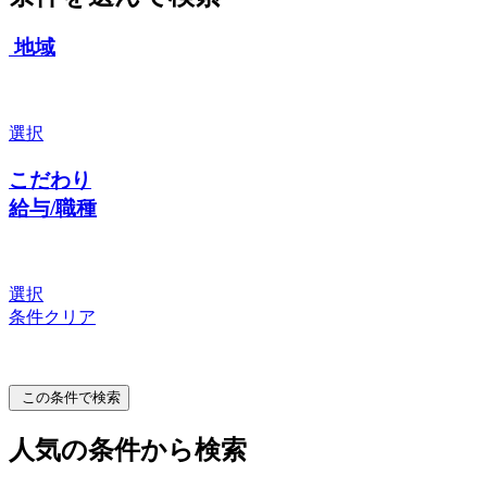
地域
選択
こだわり
給与/職種
選択
条件クリア
この条件で検索
人気の条件から検索