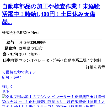
自動車部品の加工や検査作業！未経験
活躍中！時給1,400円！土日休み★備
品...
株式会社BREXA Next
給与
月収例
330,000
円
勤務地
群馬県 太田市
寮・社宅
あり（無料）
仕事内容
マシンオペレータ・溶接 / 自動車系工場 / 交替制
詳細を表示
＼最短45秒で完了／
応募へ進む
詳しく
見る