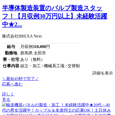
半導体製造装置のバルブ製造スタッ
フ！【月収例30万円以上】未経験活躍
中★2...
株式会社BREXA Next
給与
月収例
310,000
円
勤務地
群馬県 太田市
寮・社宅
あり（無料）
仕事内容
組立・加工 / 機械系工場 / 交替制
詳細を表示
＼最短45秒で完了／
応募へ進む
詳しく
見る