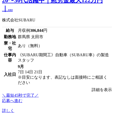
20〜30代活躍中｜慰労金最大122万円
｜...
株式会社SUBARU
給与
月収例
306,844
円
勤務地
群馬県 太田市
寮・社
あり（無料）
宅
仕事内
《SUBARU期間工》自動車（SUBARU車）の製造
容
スタッフ
9月
7日
14日
21日
入社日
※目安になります、表記なしは面接時にご相談く
ださい
詳細を表示
＼最短45秒で完了／
応募へ進む
詳しく