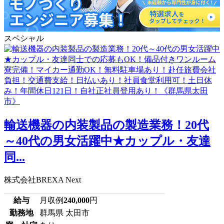
スペシャル
輸送機器の内装製品の製造業務！20代
～40代の男女活躍中★カップル・友達
同...
株式会社BREXA Next
給与
月収例
240,000
円
勤務地
群馬県 太田市