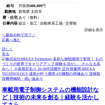
給与
月収例
400,409
円
勤務地
群馬県 太田市
寮・社宅
あり（無料）
仕事内容
組立・加工 / 自動車系工場 / 交替制
詳細を表示
＼最短45秒で完了／
応募へ進む
詳しく
見る
車載用電子制御システムの機能設計な
ど｜技術の未来を創る｜経験を活かし
てさら...