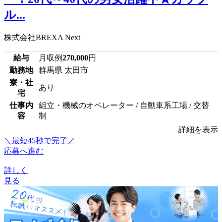
ル...
株式会社BREXA Next
給与
月収例
270,000
円
勤務地
群馬県 太田市
寮・社
あり
宅
仕事内
組立・機械のオペレーター / 自動車系工場 / 交替
容
制
詳細を表示
＼最短45秒で完了／
応募へ進む
詳しく
見る