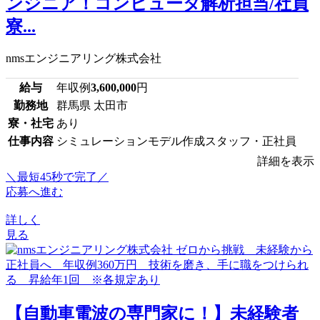
ンジニア！コンピュータ解析担当/社員
寮...
nmsエンジニアリング株式会社
給与
年収例
3,600,000
円
勤務地
群馬県 太田市
寮・社宅
あり
仕事内容
シミュレーションモデル作成スタッフ・正社員
詳細を表示
＼最短45秒で完了／
応募へ進む
詳しく
見る
【自動車電波の専門家に！】未経験者