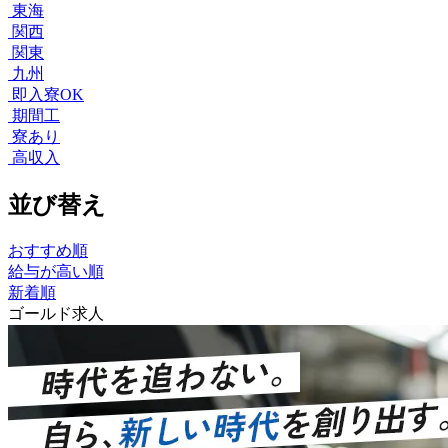
東海
関西
関東
九州
即入寮OK
期間工
寮あり
高収入
並び替え
おすすめ順
給与が高い順
新着順
ゴールド求人