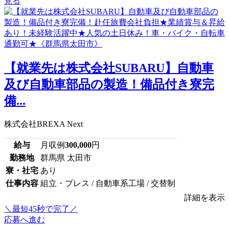
見る
【就業先は株式会社SUBARU】自動車
及び自動車部品の製造！備品付き寮完
備...
株式会社BREXA Next
給与
月収例
300,000
円
勤務地
群馬県 太田市
寮・社宅
あり
仕事内容
組立・プレス / 自動車系工場 / 交替制
詳細を表示
＼最短45秒で完了／
応募へ進む