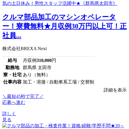
クルマ部品加工のマシンオペレータ
ー！寮費無料★月収例30万円以上可！正
社員...
株式会社BREXA Next
給与
月収例
310,000
円
勤務地
群馬県 太田市
寮・社宅
あり（無料）
仕事内容
加工・溶接 / 自動車系工場 / 交替制
詳細を表示
＼最短45秒で完了／
応募へ進む
詳しく
見る