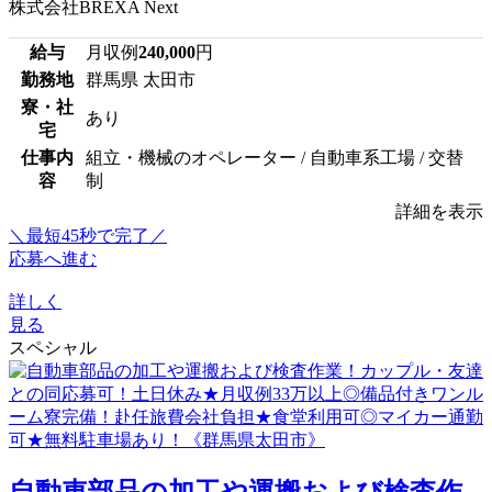
株式会社BREXA Next
給与
月収例
240,000
円
勤務地
群馬県 太田市
寮・社
あり
宅
仕事内
組立・機械のオペレーター / 自動車系工場 / 交替
容
制
詳細を表示
＼最短45秒で完了／
応募へ進む
詳しく
見る
スペシャル