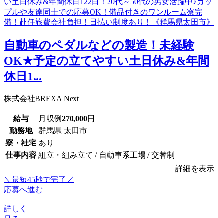
自動車のペダルなどの製造！未経験
OK★予定の立てやすい土日休み&年間
休日1...
株式会社BREXA Next
給与
月収例
270,000
円
勤務地
群馬県 太田市
寮・社宅
あり
仕事内容
組立・組み立て / 自動車系工場 / 交替制
詳細を表示
＼最短45秒で完了／
応募へ進む
詳しく