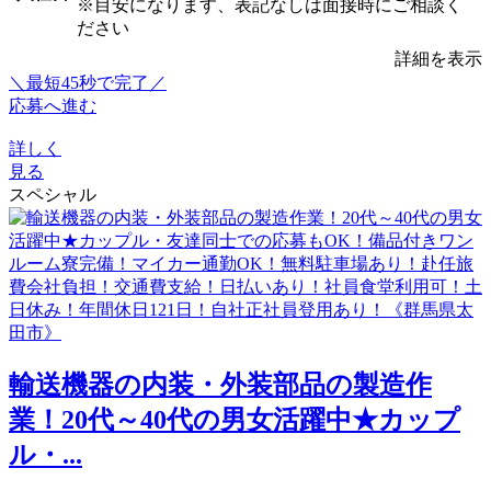
※目安になります、表記なしは面接時にご相談く
ださい
詳細を表示
＼最短45秒で完了／
応募へ進む
詳しく
見る
スペシャル
輸送機器の内装・外装部品の製造作
業！20代～40代の男女活躍中★カップ
ル・...