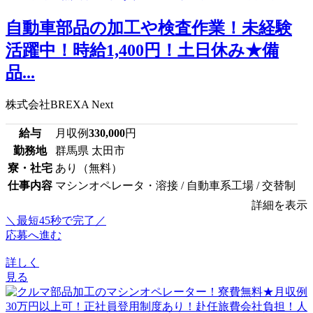
自動車部品の加工や検査作業！未経験
活躍中！時給1,400円！土日休み★備
品...
株式会社BREXA Next
給与
月収例
330,000
円
勤務地
群馬県 太田市
寮・社宅
あり（無料）
仕事内容
マシンオペレータ・溶接 / 自動車系工場 / 交替制
詳細を表示
＼最短45秒で完了／
応募へ進む
詳しく
見る