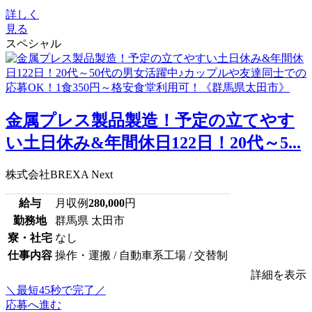
詳しく
見る
スペシャル
金属プレス製品製造！予定の立てやす
い土日休み&年間休日122日！20代～5...
株式会社BREXA Next
給与
月収例
280,000
円
勤務地
群馬県 太田市
寮・社宅
なし
仕事内容
操作・運搬 / 自動車系工場 / 交替制
詳細を表示
＼最短45秒で完了／
応募へ進む