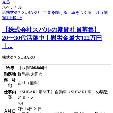
見る
スペシャル
【株式会社スバルの期間社員募集】
20〜30代活躍中｜慰労金最大122万円
｜...
株式会社SUBARU
給与
月収例
306,844
円
勤務地
群馬県 太田市
寮・社
あり（無料）
宅
仕事内
《SUBARU期間工》自動車（SUBARU車）の製造
容
スタッフ
9月
7日
14日
21日
入社日