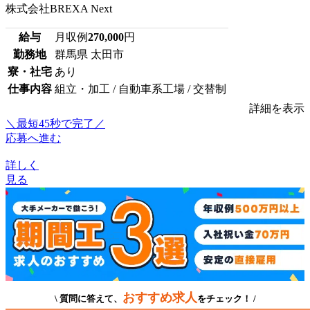
株式会社BREXA Next
給与
月収例
270,000
円
勤務地
群馬県 太田市
寮・社宅
あり
仕事内容
組立・加工 / 自動車系工場 / 交替制
詳細を表示
＼最短45秒で完了／
応募へ進む
詳しく
見る
おすすめ求人
\ 質問に答えて、
をチェック！ /