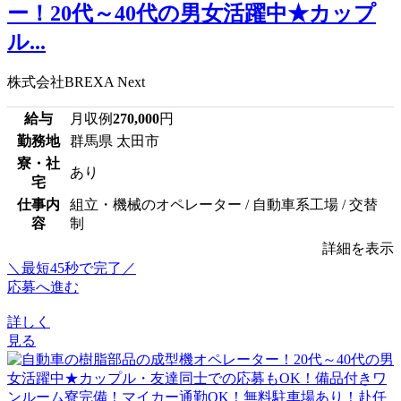
ー！20代～40代の男女活躍中★カップ
ル...
株式会社BREXA Next
給与
月収例
270,000
円
勤務地
群馬県 太田市
寮・社
あり
宅
仕事内
組立・機械のオペレーター / 自動車系工場 / 交替
容
制
詳細を表示
＼最短45秒で完了／
応募へ進む
詳しく
見る