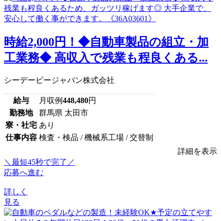
時給2,000円！◆自動車製品の組立・加
工業務◆ 高収入で残業も程良くある...
シーデーピージャパン株式会社
給与
月収例
448,480
円
勤務地
群馬県 太田市
寮・社宅
あり
仕事内容
検査・検品 / 機械系工場 / 交替制
詳細を表示
＼最短45秒で完了／
応募へ進む
詳しく
見る