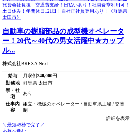
自動車の樹脂部品の成型機オペレータ
ー！20代～40代の男女活躍中★カップ
ル...
株式会社BREXA Next
給与
月収例
240,000
円
勤務地
群馬県 太田市
寮・社
あり
宅
仕事内
組立・機械のオペレーター / 自動車系工場 / 交替
容
制
詳細を表示
＼最短45秒で完了／
応募へ進む