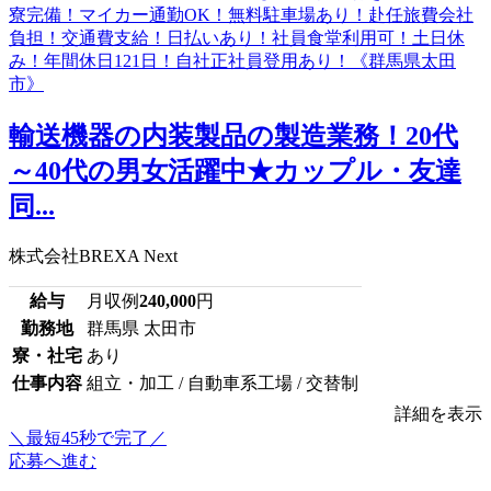
輸送機器の内装製品の製造業務！20代
～40代の男女活躍中★カップル・友達
同...
株式会社BREXA Next
給与
月収例
240,000
円
勤務地
群馬県 太田市
寮・社宅
あり
仕事内容
組立・加工 / 自動車系工場 / 交替制
詳細を表示
＼最短45秒で完了／
応募へ進む