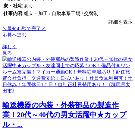
寮・社宅
あり
仕事内容
組立・加工 / 自動車系工場 / 交替制
詳細を表示
＼最短45秒で完了／
応募へ進む
詳しく
見る
輸送機器の内装・外装部品の製造作
業！20代～40代の男女活躍中★カップ
ル・...