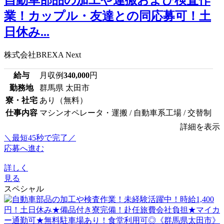
自動車部品の加工や運搬および検査作
業！カップル・友達との同応募可！土
日休み...
株式会社BREXA Next
給与
月収例
340,000
円
勤務地
群馬県 太田市
寮・社宅
あり（無料）
仕事内容
マシンオペレータ・運搬 / 自動車系工場 / 交替制
詳細を表示
＼最短45秒で完了／
応募へ進む
詳しく
見る
スペシャル