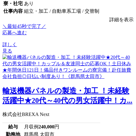
寮・社宅
あり
仕事内容
組立・加工 / 自動車系工場 / 交替制
詳細を表示
＼最短45秒で完了／
応募へ進む
詳しく
見る
輸送機器パネルの製造・加工 ！未経験
活躍中★20代～40代の男女活躍中！カ...
株式会社BREXA Next
給与
月収例
240,000
円
勤務地
群馬県 太田市