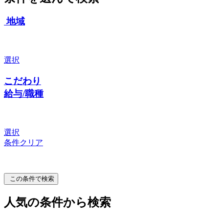
地域
選択
こだわり
給与/職種
選択
条件クリア
この条件で検索
人気の条件から検索