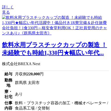
詳しく
見る
飲料水用プラスチックカップの製造 ！
未経験でも時給1,330円★幅広い年代...
株式会社BREXA Next
給与
月収例
220,000
円
勤務
群馬県 太田市
地
寮・
あり
社宅
仕事
飲料・プラスチック容器の加工・機械オペレーター /
内容
食品系工場 / 交替制