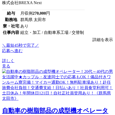
株式会社BREXA Next
給与
月収例
270,000
円
勤務地
群馬県 太田市
寮・社宅
あり
仕事内容
組立・加工 / 自動車系工場 / 交替制
詳細を表示
＼最短45秒で完了／
応募へ進む
詳しく
見る
自動車の樹脂部品の成型機オペレータ