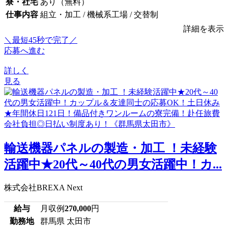
寮・社宅
あり（無料）
仕事内容
組立・加工 / 機械系工場 / 交替制
詳細を表示
＼最短45秒で完了／
応募へ進む
詳しく
見る
輸送機器パネルの製造・加工 ！未経験
活躍中★20代～40代の男女活躍中！カ...
株式会社BREXA Next
給与
月収例
270,000
円
勤務地
群馬県 太田市