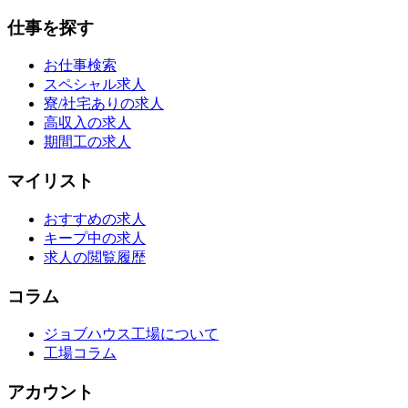
仕事を探す
お仕事検索
スペシャル求人
寮/社宅ありの求人
高収入の求人
期間工の求人
マイリスト
おすすめの求人
キープ中の求人
求人の閲覧履歴
コラム
ジョブハウス工場について
工場コラム
アカウント