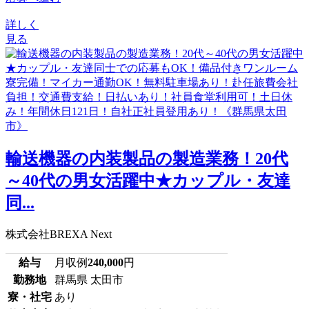
詳しく
見る
輸送機器の内装製品の製造業務！20代
～40代の男女活躍中★カップル・友達
同...
株式会社BREXA Next
給与
月収例
240,000
円
勤務地
群馬県 太田市
寮・社宅
あり