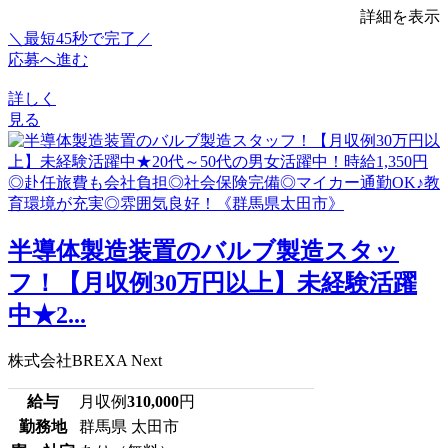
詳細を表示
＼最短45秒で完了／
応募へ進む
詳しく
見る
半導体製造装置のバルブ製造スタッ
フ！【月収例30万円以上】未経験活躍
中★2...
株式会社BREXA Next
給与
月収例
310,000
円
勤務地
群馬県 太田市