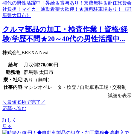
クルマ部品の加工・検査作業！資格/経
験/学歴不問★20～40代の男性活躍中...
株式会社BREXA Next
給与
月収例
270,000
円
勤務地
群馬県 太田市
寮・社宅
あり（無料）
仕事内容
マシンオペレータ・検査 / 自動車系工場 / 交替制
詳細を表示
＼最短45秒で完了／
応募へ進む
詳しく
見る