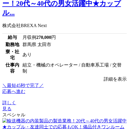
ー！20代～40代の男女活躍中★カップ
ル...
株式会社BREXA Next
給与
月収例
270,000
円
勤務地
群馬県 太田市
寮・社
あり
宅
仕事内
組立・機械のオペレーター / 自動車系工場 / 交替
容
制
詳細を表示
＼最短45秒で完了／
応募へ進む
詳しく
見る
スペシャル