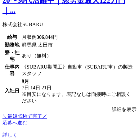
20〜30代活躍中｜慰労金最大122万円
｜...
株式会社SUBARU
給与
月収例
306,844
円
勤務地
群馬県 太田市
寮・社
あり（無料）
宅
仕事内
《SUBARU期間工》自動車（SUBARU車）の製造
容
スタッフ
9月
7日
14日
21日
入社日
※目安になります、表記なしは面接時にご相談く
ださい
詳細を表示
＼最短45秒で完了／
応募へ進む
詳しく