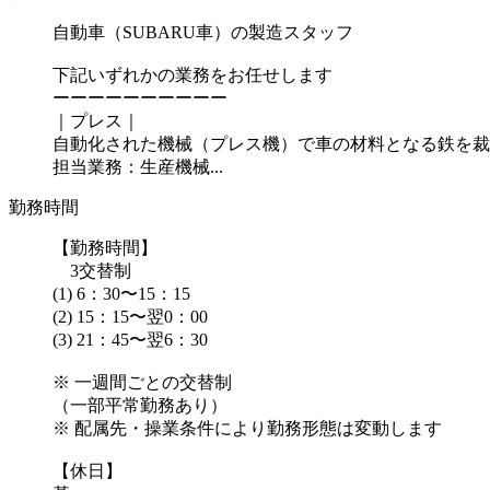
自動車（SUBARU車）の製造スタッフ
下記いずれかの業務をお任せします
ーーーーーーーーーー
｜プレス｜
自動化された機械（プレス機）で車の材料となる鉄を裁
担当業務：生産機械...
勤務時間
【勤務時間】
3交替制
(1) 6：30〜15：15
(2) 15：15〜翌0：00
(3) 21：45〜翌6：30
※ 一週間ごとの交替制
（一部平常勤務あり）
※ 配属先・操業条件により勤務形態は変動します
【休日】