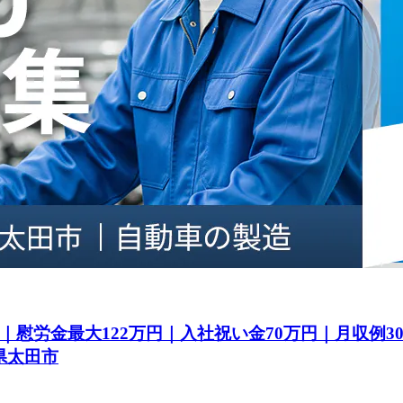
｜慰労金最大122万円｜入社祝い金70万円｜月収例
県太田市