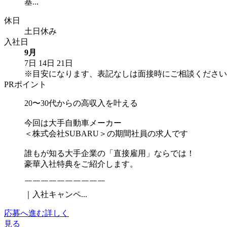
基...
休日
土日休み
入社日
9月
7日
14日
21日
※目安になります、表記なしは面接時にご相談ください
PRポイント
20〜30代からの高収入を叶える
今回は大手自動車メーカー
＜株式会社SUBARU＞の期間社員の求人です
誰もが知る大手企業の「直接雇用」ならでは！
豪華入社特典をご紹介します。
￣￣￣￣￣￣￣￣￣￣
｜入社キャンペ...
応募へ進む
詳しく
見る