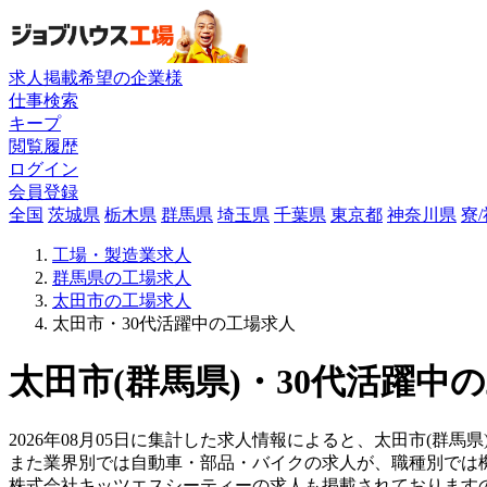
求人掲載希望の企業様
仕事検索
キープ
閲覧履歴
ログイン
会員登録
全国
茨城県
栃木県
群馬県
埼玉県
千葉県
東京都
神奈川県
寮
工場・製造業求人
群馬県の工場求人
太田市の工場求人
太田市・30代活躍中の工場求人
太田市(群馬県)・30代活躍中
2026年08月05日に集計した求人情報によると、太田市(群馬県
また業界別では自動車・部品・バイクの求人が、職種別では
株式会社キッツエスシーティーの求人も掲載されております