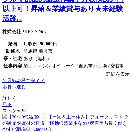
以上可！昇給＆業績賞与あり★未経験
活躍...
株式会社BREXA Next
給与
月収例
290,000
円
勤務地
群馬県 前橋市
寮・社宅
あり（無料）
仕事内容
加工・マシンオペレータ / 自動車系工場 / 交替制
詳細を表示
＼最短45秒で完了／
応募へ進む
詳しく
見る
スペシャル