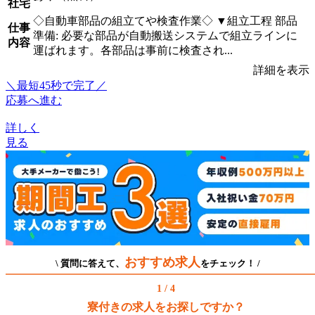
社宅
◇自動車部品の組立てや検査作業◇ ▼組立工程 部品
仕事
準備: 必要な部品が自動搬送システムで組立ラインに
内容
運ばれます。各部品は事前に検査され...
詳細を表示
＼最短45秒で完了／
応募へ進む
詳しく
見る
おすすめ求人
\ 質問に答えて、
をチェック！ /
1 / 4
寮付きの求人をお探しですか？