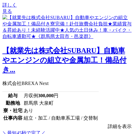
詳しく
見る
【就業先は株式会社SUBARU】自動車
やエンジンの組立や金属加工！備品付
き...
株式会社BREXA Next
給与
月収例
300,000
円
勤務地
群馬県 大泉町
寮・社宅
あり
仕事内容
組立・加工 / 自動車系工場 / 交替制
詳細を表示
＼最短45秒で完了／