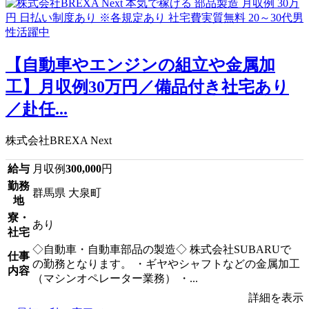
【自動車やエンジンの組立や金属加
工】月収例30万円／備品付き社宅あり
／赴任...
株式会社BREXA Next
給与
月収例
300,000
円
勤務
群馬県 大泉町
地
寮・
あり
社宅
◇自動車・自動車部品の製造◇ 株式会社SUBARUで
仕事
の勤務となります。 ・ギヤやシャフトなどの金属加工
内容
（マシンオペレーター業務） ・...
詳細を表示