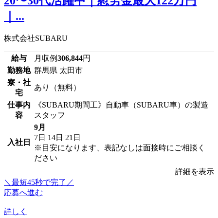
20〜30代活躍中｜慰労金最大122万円
｜...
株式会社SUBARU
給与
月収例
306,844
円
勤務地
群馬県 太田市
寮・社
あり（無料）
宅
仕事内
《SUBARU期間工》自動車（SUBARU車）の製造
容
スタッフ
9月
7日
14日
21日
入社日
※目安になります、表記なしは面接時にご相談く
ださい
詳細を表示
＼最短45秒で完了／
応募へ進む
詳しく