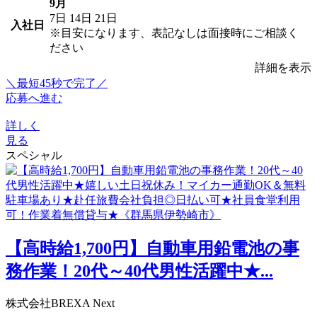
9月
7日
14日
21日
入社日
※目安になります、表記なしは面接時にご相談く
ださい
詳細を表示
＼最短45秒で完了／
応募へ進む
詳しく
見る
スペシャル
【高時給1,700円】自動車用鉛電池の事
務作業！20代～40代男性活躍中★...
株式会社BREXA Next