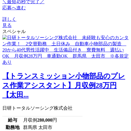
＼最短45秒で完了／
応募へ進む
詳しく
見る
スペシャル
【トランスミッション小物部品のプレ
ス作業アシスタント】月収例28万円
【太田...
日研トータルソーシング株式会社
給与
月収例
280,000
円
勤務地
群馬県 太田市