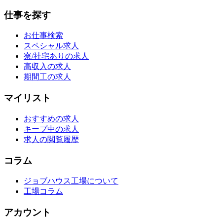
仕事を探す
お仕事検索
スペシャル求人
寮/社宅ありの求人
高収入の求人
期間工の求人
マイリスト
おすすめの求人
キープ中の求人
求人の閲覧履歴
コラム
ジョブハウス工場について
工場コラム
アカウント