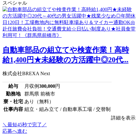
スペシャル
自動車部品の組立てや検査作業！高時
給1,400円★未経験の方活躍中◎20代...
株式会社BREXA Next
給与
月収例
300,000
円
勤務地
群馬県 前橋市
寮・社宅
あり（無料）
仕事内容
組立・組み立て / 自動車系工場 / 交替制
詳細を表示
＼最短45秒で完了／
応募へ進む