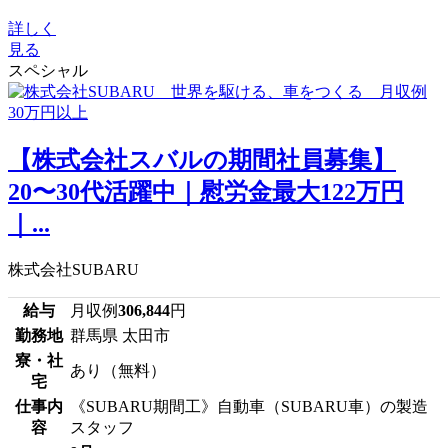
詳しく
見る
スペシャル
【株式会社スバルの期間社員募集】
20〜30代活躍中｜慰労金最大122万円
｜...
株式会社SUBARU
給与
月収例
306,844
円
勤務地
群馬県 太田市
寮・社
あり（無料）
宅
仕事内
《SUBARU期間工》自動車（SUBARU車）の製造
容
スタッフ