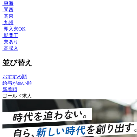
東海
関西
関東
九州
即入寮OK
期間工
寮あり
高収入
並び替え
おすすめ順
給与が高い順
新着順
ゴールド求人