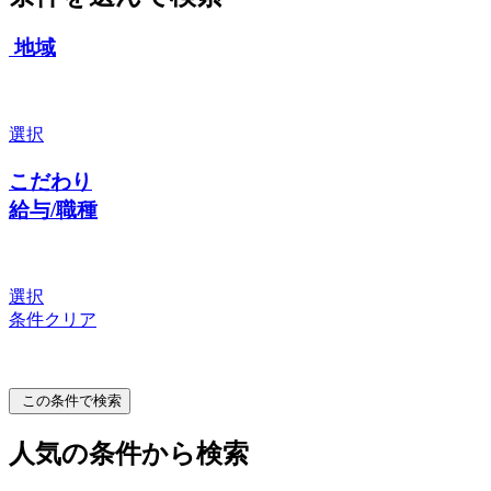
地域
選択
こだわり
給与/職種
選択
条件クリア
この条件で検索
人気の条件から検索