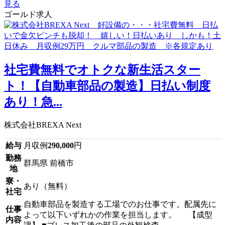
見る
ゴールド求人
社宅費無料でオトクな新生活スター
ト！【自動車部品の製造】日払い制度
あり！急...
株式会社BREXA Next
給与
月収例
290,000
円
勤務
群馬県 前橋市
地
寮・
あり（無料）
社宅
自動車部品を製造する工場でのお仕事です。配属先に
仕事
よって以下いずれかの作業を担当します。 【成型
内容