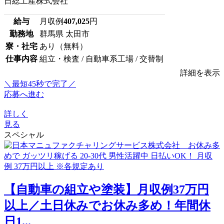
日総工産株式会社
給与
月収例
407,025
円
勤務地
群馬県 太田市
寮・社宅
あり（無料）
仕事内容
組立・検査 / 自動車系工場 / 交替制
詳細を表示
＼最短45秒で完了／
応募へ進む
詳しく
見る
スペシャル
【自動車の組立や塗装】月収例37万円
以上／土日休みでお休み多め！年間休
日1...