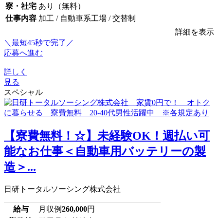
寮・社宅
あり（無料）
仕事内容
加工 / 自動車系工場 / 交替制
詳細を表示
＼最短45秒で完了／
応募へ進む
詳しく
見る
スペシャル
【寮費無料！☆】未経験OK！週払い可
能なお仕事＜自動車用バッテリーの製
造＞...
日研トータルソーシング株式会社
給与
月収例
260,000
円