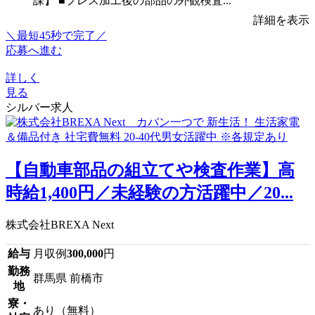
課】 ■プレス加工後の部品の外観検査...
詳細を表示
＼最短45秒で完了／
応募へ進む
詳しく
見る
シルバー求人
【自動車部品の組立てや検査作業】高
時給1,400円／未経験の方活躍中／20...
株式会社BREXA Next
給与
月収例
300,000
円
勤務
群馬県 前橋市
地
寮・
あり（無料）