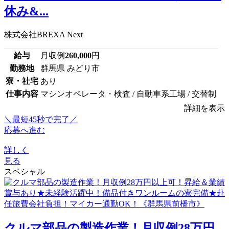
休み&...
株式会社BREXA Next
給与
月収例
260,000
円
勤務地
群馬県 みどり市
寮・社宅
あり
仕事内容
マシンオペレータ・検査 / 自動車系工場 / 交替制
詳細を表示
＼最短45秒で完了／
応募へ進む
詳しく
見る
スペシャル
クルマ部品の製造作業！月収例28万円