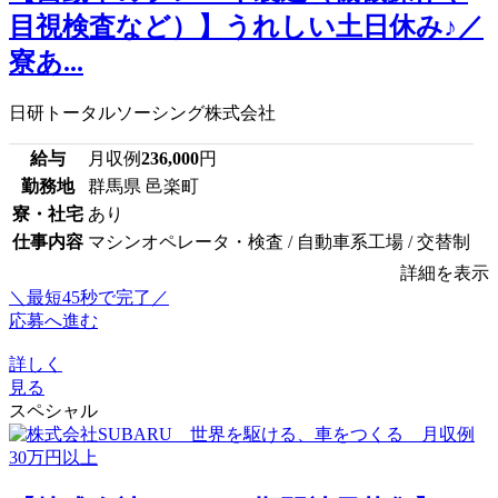
目視検査など）】うれしい土日休み♪／
寮あ...
日研トータルソーシング株式会社
給与
月収例
236,000
円
勤務地
群馬県 邑楽町
寮・社宅
あり
仕事内容
マシンオペレータ・検査 / 自動車系工場 / 交替制
詳細を表示
＼最短45秒で完了／
応募へ進む
詳しく
見る
スペシャル