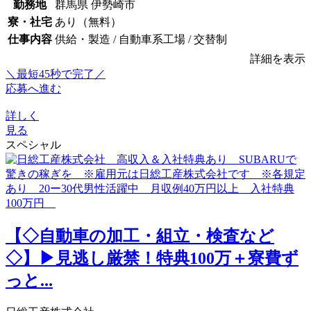
勤務地
群馬県 伊勢崎市
寮・社宅
あり（無料）
仕事内容
供給・製造 / 自動車系工場 / 交替制
詳細を表示
＼最短45秒で完了／
応募へ進む
詳しく
見る
スペシャル
【◇自動車の加工・組立・検査など
◇】▶見逃し厳禁！特典100万＋寮費ず
っと...