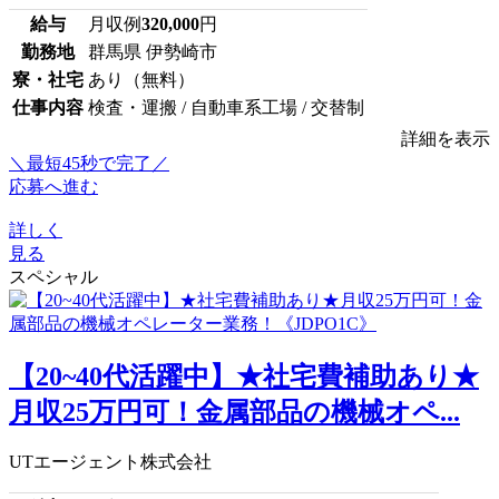
給与
月収例
320,000
円
勤務地
群馬県 伊勢崎市
寮・社宅
あり（無料）
仕事内容
検査・運搬 / 自動車系工場 / 交替制
詳細を表示
＼最短45秒で完了／
応募へ進む
詳しく
見る
スペシャル
【20~40代活躍中】★社宅費補助あり★
月収25万円可！金属部品の機械オペ...
UTエージェント株式会社