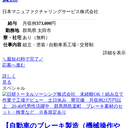
日本マニュファクチャリングサービス株式会社
給与
月収例
373,000
円
勤務地
群馬県 太田市
寮・社宅
あり（無料）
仕事内容
組立・塗装 / 自動車系工場 / 交替制
詳細を表示
＼最短45秒で完了／
応募へ進む
詳しく
見る
スペシャル
【自動車のブレーキ製造（機械操作や