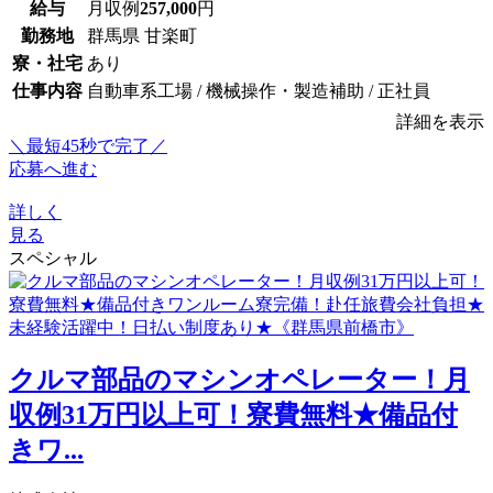
給与
月収例
257,000
円
勤務地
群馬県 甘楽町
寮・社宅
あり
仕事内容
自動車系工場 / 機械操作・製造補助 / 正社員
詳細を表示
＼最短45秒で完了／
応募へ進む
詳しく
見る
スペシャル
クルマ部品のマシンオペレーター！月
収例31万円以上可！寮費無料★備品付
きワ...