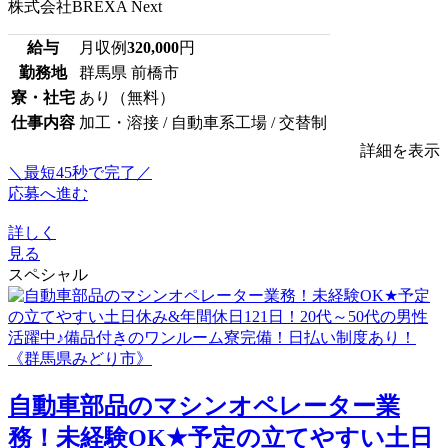
株式会社BREXA Next
給与
月収例
320,000
円
勤務地
群馬県 前橋市
寮・社宅
あり（無料）
仕事内容
加工・溶接 / 自動車系工場 / 交替制
詳細を表示
＼最短45秒で完了／
応募へ進む
詳しく
見る
スペシャル
自動車部品のマシンオペレーター業
務！未経験OK★予定の立てやすい土日