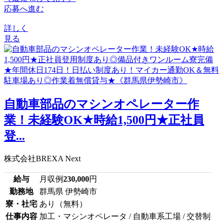
応募へ進む
詳しく
見る
自動車部品のマシンオペレーター作
業！未経験OK★時給1,500円★正社員
登...
株式会社BREXA Next
給与
月収例
230,000
円
勤務地
群馬県 伊勢崎市
寮・社宅
あり（無料）
仕事内容
加工・マシンオペレータ / 自動車系工場 / 交替制