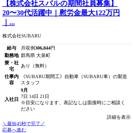
【株式会社スバルの期間社員募集】
20〜30代活躍中｜慰労金最大122万円
｜...
株式会社SUBARU
給与
月収例
306,844
円
勤務地
群馬県 大泉町
寮・社
あり（無料）
宅
仕事内
《SUBARU期間工》自動車（SUBARU車）の製造
容
スタッフ
9月
7日
14日
21日
入社日
※目安になります、表記なしは面接時にご相談く
ださい
詳細を表示
＼最短45秒で完了／
応募へ進む