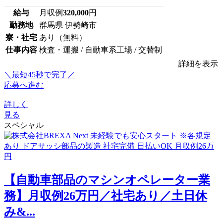
給与
月収例
320,000
円
勤務地
群馬県 伊勢崎市
寮・社宅
あり（無料）
仕事内容
検査・運搬 / 自動車系工場 / 交替制
詳細を表示
＼最短45秒で完了／
応募へ進む
詳しく
見る
スペシャル
【自動車部品のマシンオペレーター業
務】月収例26万円／社宅あり／土日休
み&...