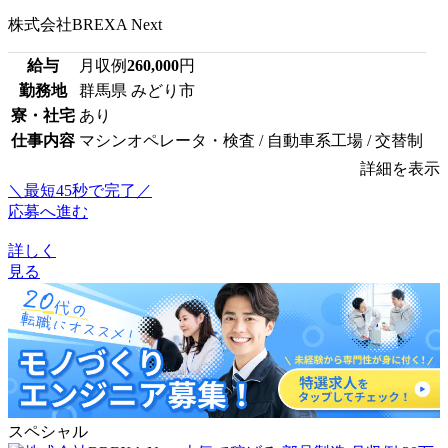
株式会社BREXA Next
給与
月収例
260,000
円
勤務地
群馬県 みどり市
寮・社宅
あり
仕事内容
マシンオペレータ・検査 / 自動車系工場 / 交替制
詳細を表示
＼最短45秒で完了／
応募へ進む
詳しく
見る
スペシャル