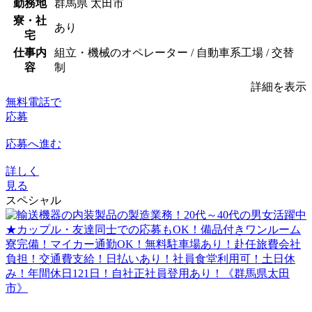
勤務地
群馬県 太田市
寮・社
あり
宅
仕事内
組立・機械のオペレーター / 自動車系工場 / 交替
容
制
詳細を表示
無料電話で
応募
応募へ進む
詳しく
見る
スペシャル