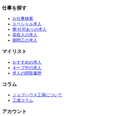
仕事を探す
お仕事検索
スペシャル求人
寮/社宅ありの求人
高収入の求人
期間工の求人
マイリスト
おすすめの求人
キープ中の求人
求人の閲覧履歴
コラム
ジョブハウス工場について
工場コラム
アカウント