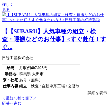
詳しく
見る
【【SUBARU】人気車種の組立・検
査・運搬などのお仕事】<すぐ赴任！す
ぐ...
日総工産株式会社
給与
月収例
407,025
円
勤務地
群馬県 太田市
寮・社宅
あり（無料）
仕事内容
組立・検査 / 自動車系工場 / 交替制
詳細を表示
＼最短45秒で完了／
応募へ進む