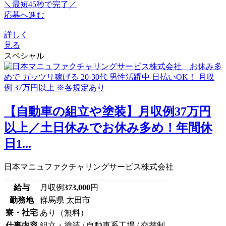
＼最短45秒で完了／
応募へ進む
詳しく
見る
スペシャル
【自動車の組立や塗装】月収例37万円
以上／土日休みでお休み多め！年間休
日1...
日本マニュファクチャリングサービス株式会社
給与
月収例
373,000
円
勤務地
群馬県 太田市
寮・社宅
あり（無料）
仕事内容
組立・塗装 / 自動車系工場 / 交替制