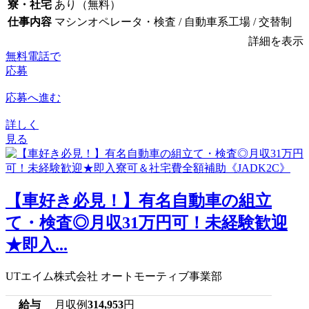
寮・社宅
あり（無料）
仕事内容
マシンオペレータ・検査 / 自動車系工場 / 交替制
詳細を表示
無料電話で
応募
応募へ進む
詳しく
見る
【車好き必見！】有名自動車の組立
て・検査◎月収31万円可！未経験歓迎
★即入...
UTエイム株式会社 オートモーティブ事業部
給与
月収例
314,953
円