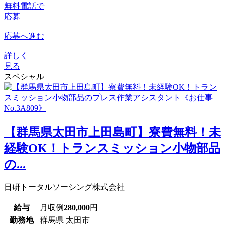
無料電話で
応募
応募へ進む
詳しく
見る
スペシャル
【群馬県太田市上田島町】寮費無料！未
経験OK！トランスミッション小物部品
の...
日研トータルソーシング株式会社
給与
月収例
280,000
円
勤務地
群馬県 太田市