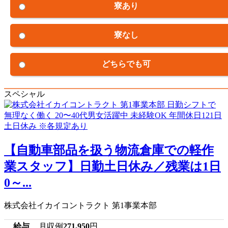
寮あり
寮なし
どちらでも可
スペシャル
【自動車部品を扱う物流倉庫での軽作
業スタッフ】日勤土日休み／残業は1日
0～...
株式会社イカイコントラクト 第1事業本部
給与
月収例
271,950
円