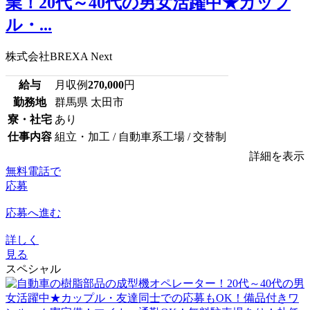
業！20代～40代の男女活躍中★カップ
ル・...
株式会社BREXA Next
給与
月収例
270,000
円
勤務地
群馬県 太田市
寮・社宅
あり
仕事内容
組立・加工 / 自動車系工場 / 交替制
詳細を表示
無料電話で
応募
応募へ進む
詳しく
見る
スペシャル