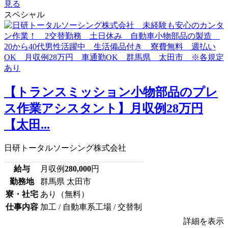
見る
スペシャル
【トランスミッション小物部品のプレ
ス作業アシスタント】月収例28万円
【太田...
日研トータルソーシング株式会社
給与
月収例
280,000
円
勤務地
群馬県 太田市
寮・社宅
あり（無料）
仕事内容
加工 / 自動車系工場 / 交替制
詳細を表示