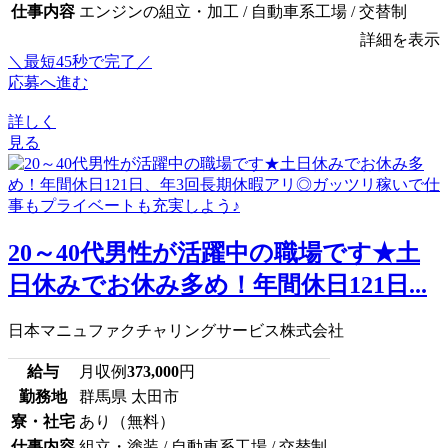
仕事内容
エンジンの組立・加工 / 自動車系工場 / 交替制
詳細を表示
＼最短45秒で完了／
応募へ進む
詳しく
見る
20～40代男性が活躍中の職場です★土
日休みでお休み多め！年間休日121日...
日本マニュファクチャリングサービス株式会社
給与
月収例
373,000
円
勤務地
群馬県 太田市
寮・社宅
あり（無料）
仕事内容
組立・塗装 / 自動車系工場 / 交替制