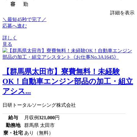
容
勤
詳細を表示
＼最短45秒で完了／
応募へ進む
詳しく
見る
【群馬県太田市】寮費無料！未経験
OK！自動車エンジン部品の加工・組立
アシス...
日研トータルソーシング株式会社
給与
月収例
321,000
円
勤務地
群馬県 太田市
寮・社宅
あり（無料）