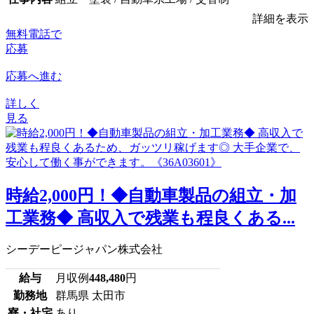
詳細を表示
無料電話で
応募
応募へ進む
詳しく
見る
時給2,000円！◆自動車製品の組立・加
工業務◆ 高収入で残業も程良くある...
シーデーピージャパン株式会社
給与
月収例
448,480
円
勤務地
群馬県 太田市
寮・社宅
あり