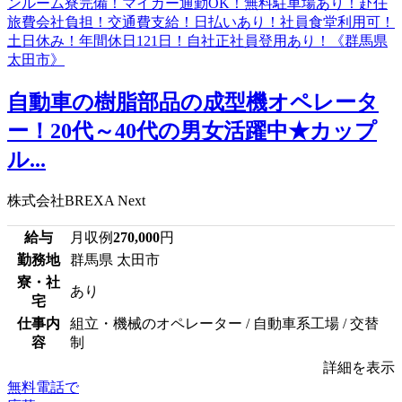
自動車の樹脂部品の成型機オペレータ
ー！20代～40代の男女活躍中★カップ
ル...
株式会社BREXA Next
給与
月収例
270,000
円
勤務地
群馬県 太田市
寮・社
あり
宅
仕事内
組立・機械のオペレーター / 自動車系工場 / 交替
容
制
詳細を表示
無料電話で