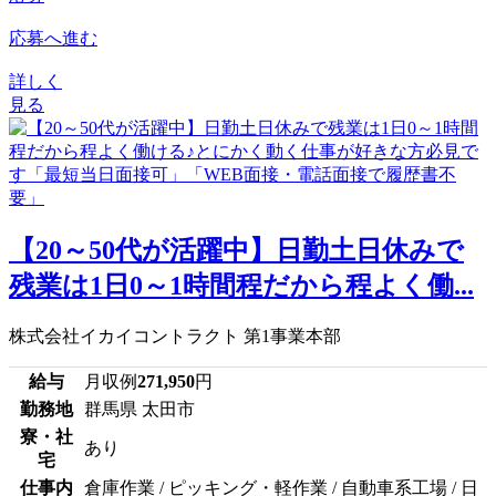
応募へ進む
詳しく
見る
【20～50代が活躍中】日勤土日休みで
残業は1日0～1時間程だから程よく働...
株式会社イカイコントラクト 第1事業本部
給与
月収例
271,950
円
勤務地
群馬県 太田市
寮・社
あり
宅
仕事内
倉庫作業 / ピッキング・軽作業 / 自動車系工場 / 日