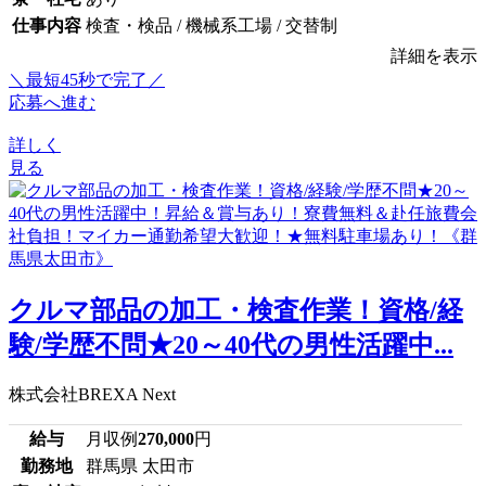
仕事内容
検査・検品 / 機械系工場 / 交替制
詳細を表示
＼最短45秒で完了／
応募へ進む
詳しく
見る
クルマ部品の加工・検査作業！資格/経
験/学歴不問★20～40代の男性活躍中...
株式会社BREXA Next
給与
月収例
270,000
円
勤務地
群馬県 太田市