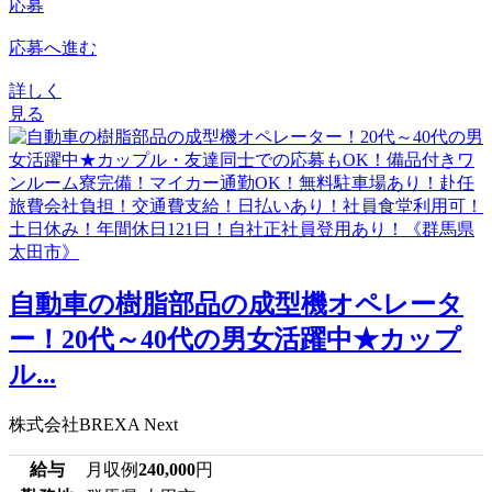
応募
応募へ進む
詳しく
見る
自動車の樹脂部品の成型機オペレータ
ー！20代～40代の男女活躍中★カップ
ル...
株式会社BREXA Next
給与
月収例
240,000
円