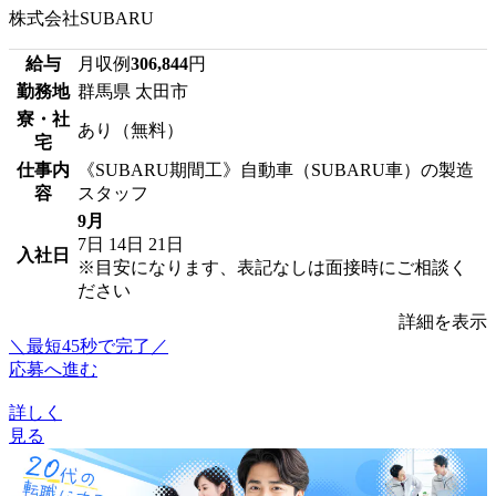
株式会社SUBARU
給与
月収例
306,844
円
勤務地
群馬県 太田市
寮・社
あり（無料）
宅
仕事内
《SUBARU期間工》自動車（SUBARU車）の製造
容
スタッフ
9月
7日
14日
21日
入社日
※目安になります、表記なしは面接時にご相談く
ださい
詳細を表示
＼最短45秒で完了／
応募へ進む
詳しく
見る