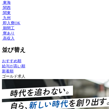
東海
関西
関東
九州
即入寮OK
期間工
寮あり
高収入
並び替え
おすすめ順
給与が高い順
新着順
ゴールド求人