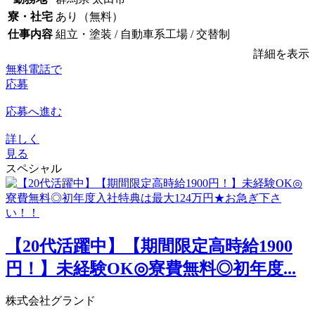
寮・社宅
あり（無料）
仕事内容
組立・塗装 / 自動車系工場 / 交替制
詳細を表示
無料電話で
応募
応募へ進む
詳しく
見る
スペシャル
【20代活躍中】【期間限定高時給1900
円！】未経験OK◎寮費無料◎初年度...
株式会社グランド