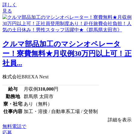
詳しく
見る
クルマ部品加工のマシンオペレータ
ー！寮費無料★月収例30万円以上可！正
社員...
株式会社BREXA Next
給与
月収例
310,000
円
勤務地
群馬県 太田市
寮・社宅
あり（無料）
仕事内容
加工・溶接 / 自動車系工場 / 交替制
詳細を表示
無料電話で
応募