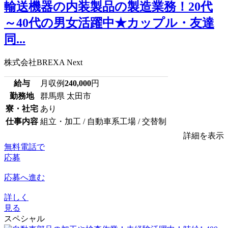
輸送機器の内装製品の製造業務！20代
～40代の男女活躍中★カップル・友達
同...
株式会社BREXA Next
給与
月収例
240,000
円
勤務地
群馬県 太田市
寮・社宅
あり
仕事内容
組立・加工 / 自動車系工場 / 交替制
詳細を表示
無料電話で
応募
応募へ進む
詳しく
見る
スペシャル