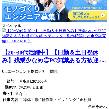
スペシャル
【20~30代活躍中】【日勤＆土日祝休
み】残業少なめ◎PC知識ある方歓迎♪...
UTエージェント株式会社（関東）
給与
月収例
207,000
円
勤務地
群馬県 太田市
寮・社宅
なし
仕事内容
半導体工場 / 軽作業・ピッキング / 正社員
詳細を表示