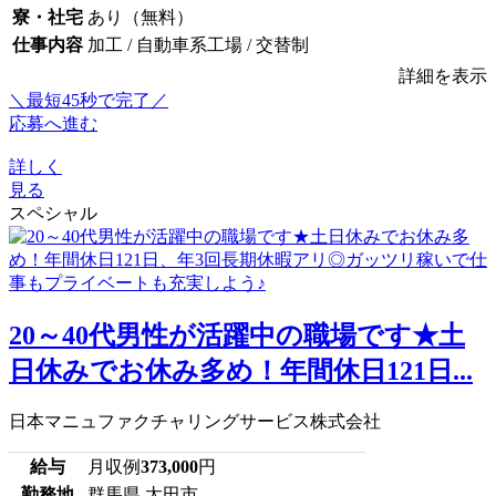
寮・社宅
あり（無料）
仕事内容
加工 / 自動車系工場 / 交替制
詳細を表示
＼最短45秒で完了／
応募へ進む
詳しく
見る
スペシャル
20～40代男性が活躍中の職場です★土
日休みでお休み多め！年間休日121日...
日本マニュファクチャリングサービス株式会社
給与
月収例
373,000
円
勤務地
群馬県 太田市