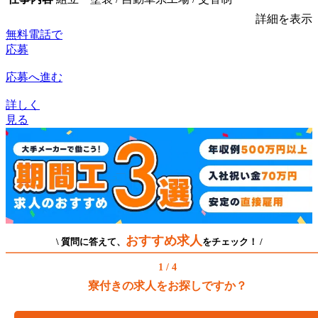
詳細を表示
無料電話で
応募
応募へ進む
詳しく
見る
おすすめ求人
\ 質問に答えて、
をチェック！ /
1 / 4
寮付きの求人をお探しですか？