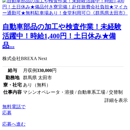
自動車部品の加工や検査作業！未経験
活躍中！時給1,400円！土日休み★備
品...
株式会社BREXA Next
給与
月収例
330,000
円
勤務地
群馬県 太田市
寮・社宅
あり（無料）
仕事内容
マシンオペレータ・溶接 / 自動車系工場 / 交替制
詳細を表示
無料電話で
応募
応募へ進む