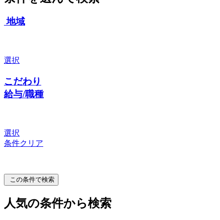
地域
選択
こだわり
給与/職種
選択
条件クリア
この条件で検索
人気の条件から検索