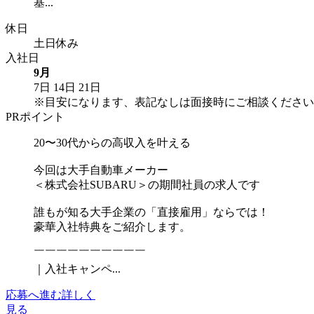
基...
休日
土日休み
入社日
9月
7日
14日
21日
※目安になります、表記なしは面接時にご相談ください
PRポイント
20〜30代からの高収入を叶える
今回は大手自動車メーカー
＜株式会社SUBARU＞の期間社員の求人です
誰もが知る大手企業の「直接雇用」ならでは！
豪華入社特典をご紹介します。
￣￣￣￣￣￣￣￣￣￣
｜入社キャンペ...
応募へ進む
詳しく
見る