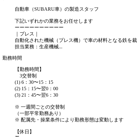
自動車（SUBARU車）の製造スタッフ
下記いずれかの業務をお任せします
ーーーーーーーーーー
｜プレス｜
自動化された機械（プレス機）で車の材料となる鉄を裁
担当業務：生産機械...
勤務時間
【勤務時間】
3交替制
(1) 6：30〜15：15
(2) 15：15〜翌0：00
(3) 21：45〜翌6：30
※ 一週間ごとの交替制
（一部平常勤務あり）
※ 配属先・操業条件により勤務形態は変動します
【休日】