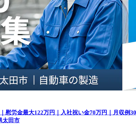
｜慰労金最大122万円｜入社祝い金70万円｜月収例
県太田市