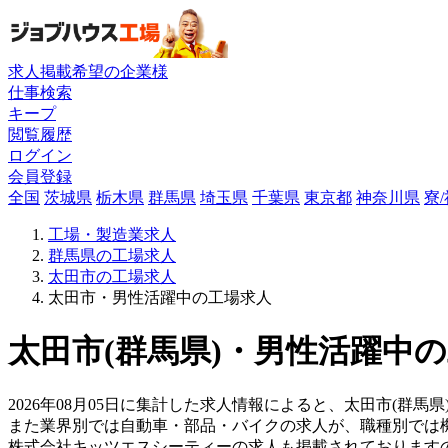
求人掲載希望の企業様
仕事検索
キープ
閲覧履歴
ログイン
会員登録
全国
茨城県
栃木県
群馬県
埼玉県
千葉県
東京都
神奈川県
寮
工場・製造業求人
群馬県の工場求人
太田市の工場求人
太田市・男性活躍中の工場求人
太田市(群馬県)・男性活躍中の
2026年08月05日に集計した求人情報によると、太田市(群馬
また業界別では自動車・部品・バイクの求人が、職種別では
株式会社キッツエスシーティーの求人も掲載されております