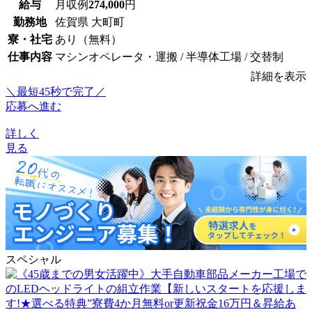
給与
月収例
274,000
円
勤務地
佐賀県 大町町
寮・社宅
あり（無料）
仕事内容
マシンオペレータ・運搬 / 半導体工場 / 交替制
詳細を表示
＼最短45秒で完了／
応募へ進む
詳しく
見る
スペシャル