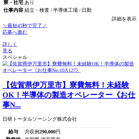
寮・社宅
あり
仕事内容
組立・検査 / 半導体工場 / 日勤
詳細を表示
＼最短45秒で完了／
応募へ進む
詳しく
見る
スペシャル
【佐賀県伊万里市】寮費無料！未経験
OK！半導体の製造オペレーター《お仕
事N...
日研トータルソーシング株式会社
給与
月収例
290,000
円