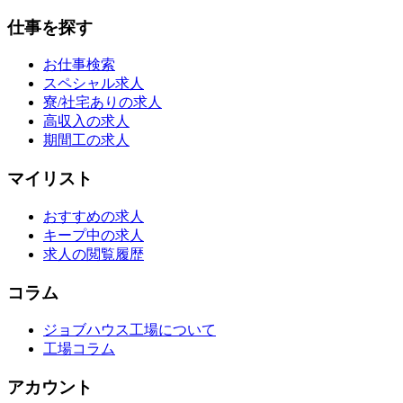
仕事を探す
お仕事検索
スペシャル求人
寮/社宅ありの求人
高収入の求人
期間工の求人
マイリスト
おすすめの求人
キープ中の求人
求人の閲覧履歴
コラム
ジョブハウス工場について
工場コラム
アカウント