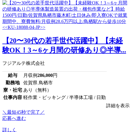
【20〜30代の若手世代活躍中】【未経
験OK！3～6ヶ月間の研修あり◎半導...
フジアルテ株式会社
給与
月収例
286,000
円
勤務地
佐賀県 鳥栖市
寮・社宅
あり（無料）
仕事内容
軽作業・ピッキング / 半導体工場 / 日勤
詳細を表示
＼最短45秒で完了／
応募へ進む
詳しく