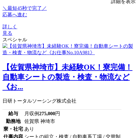
詳細を表示
＼最短45秒で完了／
応募へ進む
詳しく
見る
スペシャル
【佐賀県神埼市】未経験OK！寮完備！
自動車シートの製造・検査・物流など
《お...
日研トータルソーシング株式会社
給与
月収例
275,000
円
勤務地
佐賀県 神埼市
寮・社宅
あり
仕事内容
シートの組立・検査 / 自動車系工場 / 交替制