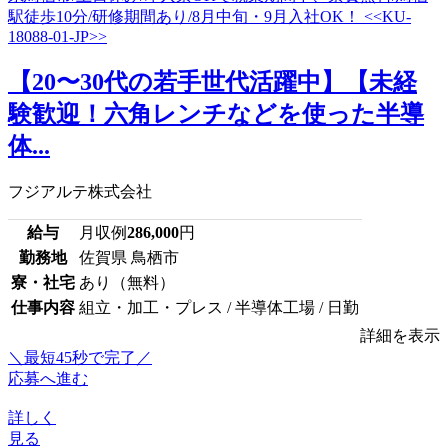
【20〜30代の若手世代活躍中】【未経
験歓迎！六角レンチなどを使った半導
体...
フジアルテ株式会社
給与
月収例
286,000
円
勤務地
佐賀県 鳥栖市
寮・社宅
あり（無料）
仕事内容
組立・加工・プレス / 半導体工場 / 日勤
詳細を表示
＼最短45秒で完了／
応募へ進む
詳しく
見る