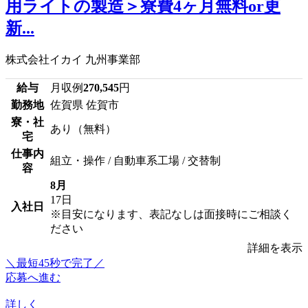
用ライトの製造＞寮費4ヶ月無料or更
新...
株式会社イカイ 九州事業部
給与
月収例
270,545
円
勤務地
佐賀県 佐賀市
寮・社
あり（無料）
宅
仕事内
組立・操作 / 自動車系工場 / 交替制
容
8月
17日
入社日
※目安になります、表記なしは面接時にご相談く
ださい
詳細を表示
＼最短45秒で完了／
応募へ進む
詳しく