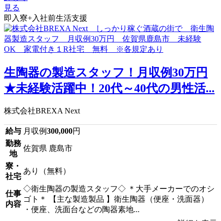
見る
即入寮+入社前生活支援
生陶器の製造スタッフ！月収例30万円
★未経験活躍中！20代～40代の男性活...
株式会社BREXA Next
給与
月収例
300,000
円
勤務
佐賀県 鹿島市
地
寮・
あり（無料）
社宅
◇衛生陶器の製造スタッフ◇ ＊大手メーカーでのオシ
仕事
ゴト＊ 【主な製造製品 】衛生陶器（便座・洗面器）
内容
・便座、洗面台などの陶器素地...