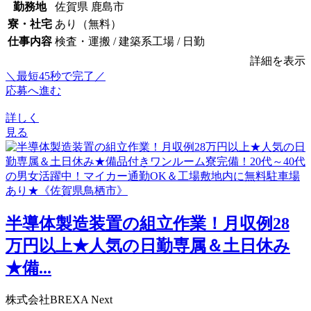
勤務地
佐賀県 鹿島市
寮・社宅
あり（無料）
仕事内容
検査・運搬 / 建築系工場 / 日勤
詳細を表示
＼最短45秒で完了／
応募へ進む
詳しく
見る
半導体製造装置の組立作業！月収例28
万円以上★人気の日勤専属＆土日休み
★備...
株式会社BREXA Next