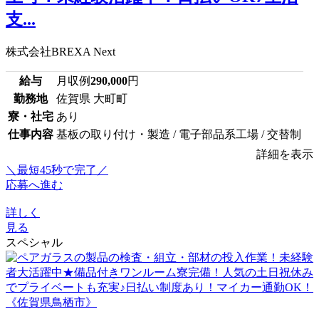
支...
株式会社BREXA Next
給与
月収例
290,000
円
勤務地
佐賀県 大町町
寮・社宅
あり
仕事内容
基板の取り付け・製造 / 電子部品系工場 / 交替制
詳細を表示
＼最短45秒で完了／
応募へ進む
詳しく
見る
スペシャル