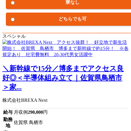
寮なし
どちらでも可
スペシャル
＼新幹線で15分／博多までアクセス良
好◎＜半導体組み立て｜佐賀県鳥栖市
＞家...
株式会社BREXA Next
給与
月収例
290,000
円
勤務
佐賀県 鳥栖市
地