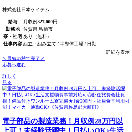
株式会社日本ケイテム
給与
月収例
327,000
円
勤務地
佐賀県 鳥栖市
寮・社宅
あり（無料）
仕事内容
組立・組み立て / 半導体工場 / 日勤
詳細を表示
＼最短45秒で完了／
応募へ進む
詳しく
見る
電子部品の製造業務！月収例28万円以
上可！未経験活躍中！日払いOK♪生活