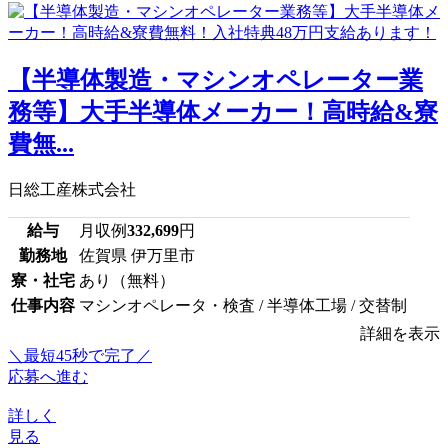
【半導体製造・マシンオペレーター業
務等】大手半導体メーカー！高時給&寮
費無...
日総工産株式会社
給与
月収例
332,699
円
勤務地
佐賀県 伊万里市
寮・社宅
あり（無料）
仕事内容
マシンオペレータ・検査 / 半導体工場 / 交替制
詳細を表示
＼最短45秒で完了／
応募へ進む
詳しく
見る