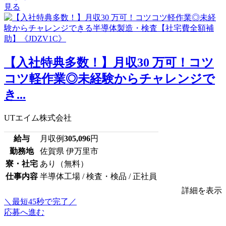
見る
【入社特典多数！】月収30 万可！コツ
コツ軽作業◎未経験からチャレンジで
き...
UTエイム株式会社
給与
月収例
305,096
円
勤務地
佐賀県 伊万里市
寮・社宅
あり（無料）
仕事内容
半導体工場 / 検査・検品 / 正社員
詳細を表示
＼最短45秒で完了／
応募へ進む