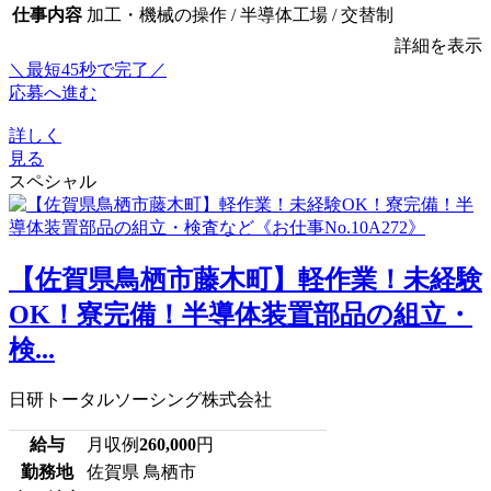
仕事内容
加工・機械の操作 / 半導体工場 / 交替制
詳細を表示
＼最短45秒で完了／
応募へ進む
詳しく
見る
スペシャル
【佐賀県鳥栖市藤木町】軽作業！未経験
OK！寮完備！半導体装置部品の組立・
検...
日研トータルソーシング株式会社
給与
月収例
260,000
円
勤務地
佐賀県 鳥栖市