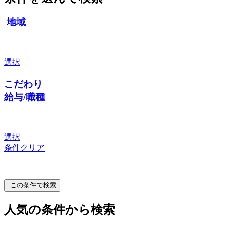
地域
選択
こだわり
給与/職種
選択
条件クリア
この条件で検索
人気の条件から検索