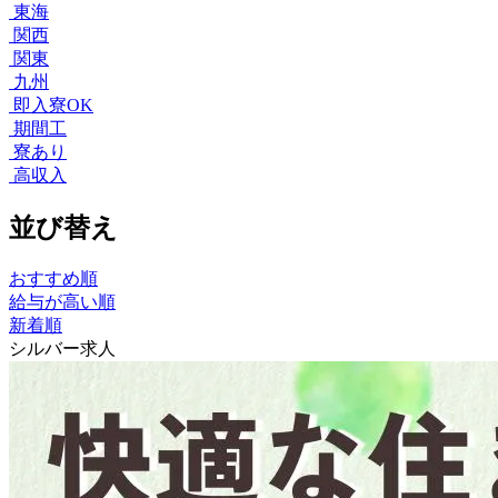
東海
関西
関東
九州
即入寮OK
期間工
寮あり
高収入
並び替え
おすすめ順
給与が高い順
新着順
シルバー求人