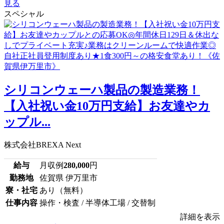
見る
スペシャル
シリコンウェーハ製品の製造業務！
【入社祝い金10万円支給】お友達やカ
ップル...
株式会社BREXA Next
給与
月収例
280,000
円
勤務地
佐賀県 伊万里市
寮・社宅
あり（無料）
仕事内容
操作・検査 / 半導体工場 / 交替制
詳細を表示