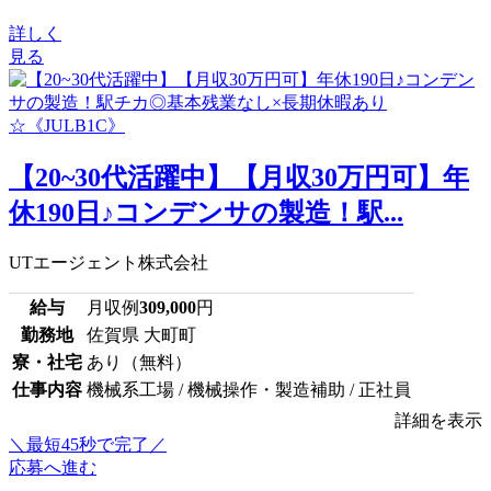
詳しく
見る
【20~30代活躍中】【月収30万円可】年
休190日♪コンデンサの製造！駅...
UTエージェント株式会社
給与
月収例
309,000
円
勤務地
佐賀県 大町町
寮・社宅
あり（無料）
仕事内容
機械系工場 / 機械操作・製造補助 / 正社員
詳細を表示
＼最短45秒で完了／
応募へ進む