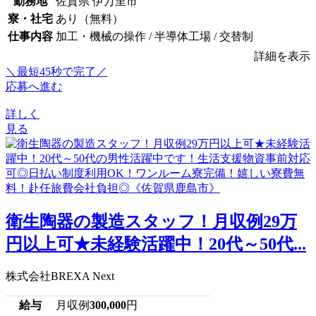
勤務地
佐賀県 伊万里市
寮・社宅
あり（無料）
仕事内容
加工・機械の操作 / 半導体工場 / 交替制
詳細を表示
＼最短45秒で完了／
応募へ進む
詳しく
見る
衛生陶器の製造スタッフ！月収例29万
円以上可★未経験活躍中！20代～50代...
株式会社BREXA Next
給与
月収例
300,000
円