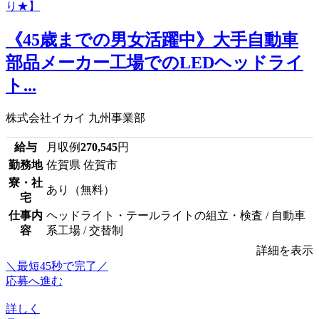
《45歳までの男女活躍中》大手自動車
部品メーカー工場でのLEDヘッドライ
ト...
株式会社イカイ 九州事業部
給与
月収例
270,545
円
勤務地
佐賀県 佐賀市
寮・社
あり（無料）
宅
仕事内
ヘッドライト・テールライトの組立・検査 / 自動車
容
系工場 / 交替制
詳細を表示
＼最短45秒で完了／
応募へ進む
詳しく