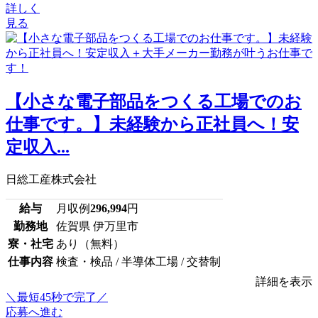
詳しく
見る
【小さな電子部品をつくる工場でのお
仕事です。】未経験から正社員へ！安
定収入...
日総工産株式会社
給与
月収例
296,994
円
勤務地
佐賀県 伊万里市
寮・社宅
あり（無料）
仕事内容
検査・検品 / 半導体工場 / 交替制
詳細を表示
＼最短45秒で完了／
応募へ進む