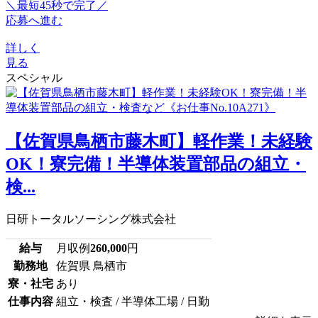
＼最短45秒で完了／
応募へ進む
詳しく
見る
スペシャル
【佐賀県鳥栖市藤木町】軽作業！未経験
OK！寮完備！半導体装置部品の組立・
検...
日研トータルソーシング株式会社
給与
月収例
260,000
円
勤務地
佐賀県 鳥栖市
寮・社宅
あり
仕事内容
組立・検査 / 半導体工場 / 日勤