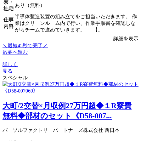
寮・
あり（無料）
社宅
半導体製造装置の組み立てをご担当いただきます。 作
仕事
業はクリーンルーム内で行い、作業手順書を確認しな
内容
がらチームで進めていきます。 【...
詳細を表示
＼最短45秒で完了／
応募へ進む
詳しく
見る
スペシャル
大町/2交替×月収例27万円超◆１R寮費
無料◆部材のセット《D58-007...
パーソルファクトリーパートナーズ株式会社 西日本