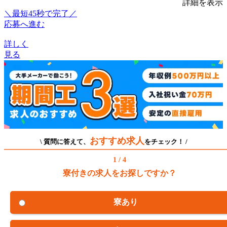
詳細を表示
＼最短45秒で完了／
応募へ進む
詳しく
見る
おすすめ求人
\ 質問に答えて、
をチェック！ /
1 / 4
寮付きの求人をお探しですか？
寮あり