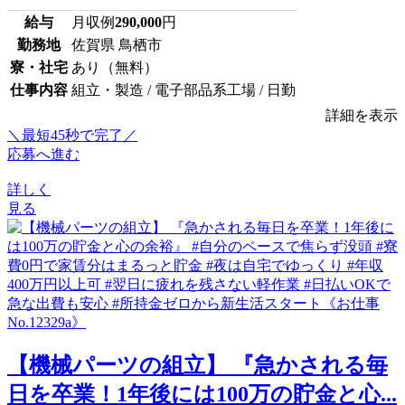
給与
月収例
290,000
円
勤務地
佐賀県 鳥栖市
寮・社宅
あり（無料）
仕事内容
組立・製造 / 電子部品系工場 / 日勤
詳細を表示
＼最短45秒で完了／
応募へ進む
詳しく
見る
【機械パーツの組立】 『急かされる毎
日を卒業！1年後には100万の貯金と心...