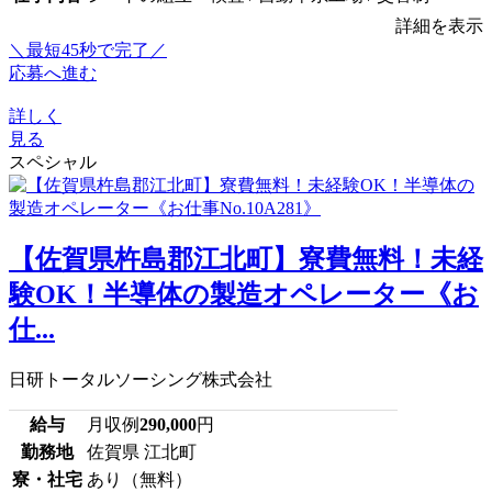
詳細を表示
＼最短45秒で完了／
応募へ進む
詳しく
見る
スペシャル
【佐賀県杵島郡江北町】寮費無料！未経
験OK！半導体の製造オペレーター《お
仕...
日研トータルソーシング株式会社
給与
月収例
290,000
円
勤務地
佐賀県 江北町
寮・社宅
あり（無料）