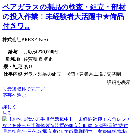
ペアガラスの製品の検査・組立・部材
の投入作業！未経験者大活躍中★備品
付きワ...
株式会社BREXA Next
給与
月収例
270,000
円
勤務地
佐賀県 鳥栖市
寮・社宅
あり
仕事内容
ガラス製品の組立・検査 / 建築系工場 / 交替制
詳細を表示
＼最短45秒で完了／
応募へ進む
詳しく
見る