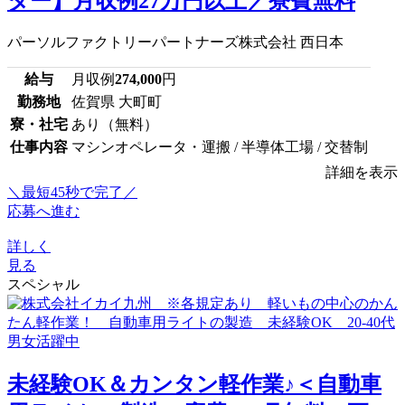
ター】月収例27万円以上／寮費無料
パーソルファクトリーパートナーズ株式会社 西日本
給与
月収例
274,000
円
勤務地
佐賀県 大町町
寮・社宅
あり（無料）
仕事内容
マシンオペレータ・運搬 / 半導体工場 / 交替制
詳細を表示
＼最短45秒で完了／
応募へ進む
詳しく
見る
スペシャル
未経験OK＆カンタン軽作業♪＜自動車