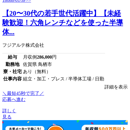
【20〜30代の若手世代活躍中】【未経
験歓迎！六角レンチなどを使った半導
体...
フジアルテ株式会社
給与
月収例
286,000
円
勤務地
佐賀県 鳥栖市
寮・社宅
あり（無料）
仕事内容
組立・加工・プレス / 半導体工場 / 日勤
詳細を表示
＼最短45秒で完了／
応募へ進む
詳しく
見る