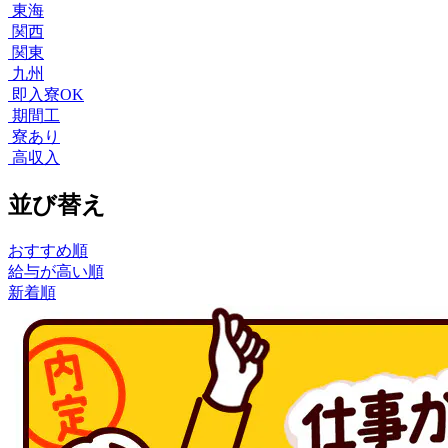
東海
関西
関東
九州
即入寮OK
期間工
寮あり
高収入
並び替え
おすすめ順
給与が高い順
新着順