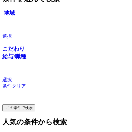
地域
選択
こだわり
給与/職種
選択
条件クリア
この条件で検索
人気の条件から検索