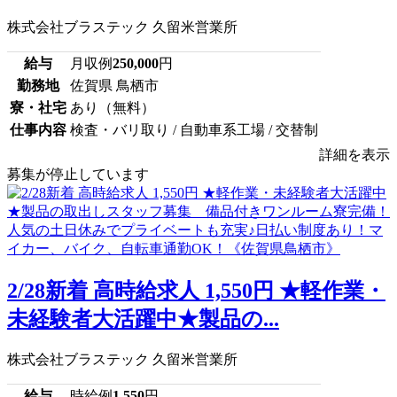
株式会社ブラステック 久留米営業所
給与
月収例
250,000
円
勤務地
佐賀県 鳥栖市
寮・社宅
あり（無料）
仕事内容
検査・バリ取り / 自動車系工場 / 交替制
詳細を表示
募集が停止しています
2/28新着 高時給求人 1,550円 ★軽作業・
未経験者大活躍中★製品の...
株式会社ブラステック 久留米営業所
給与
時給例
1,550
円