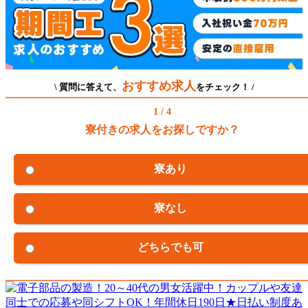
おすすめ求人
\ 質問に答えて、
をチェック！ /
1 / 4
寮付きの求人をお探しですか？
寮あり
寮なし
どちらでも可