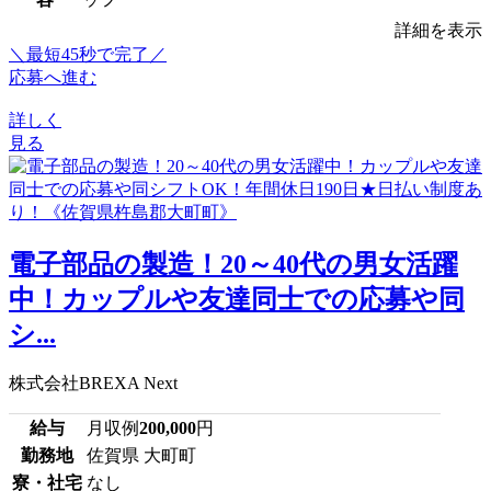
詳細を表示
＼最短45秒で完了／
応募へ進む
詳しく
見る
電子部品の製造！20～40代の男女活躍
中！カップルや友達同士での応募や同
シ...
株式会社BREXA Next
給与
月収例
200,000
円
勤務地
佐賀県 大町町
寮・社宅
なし