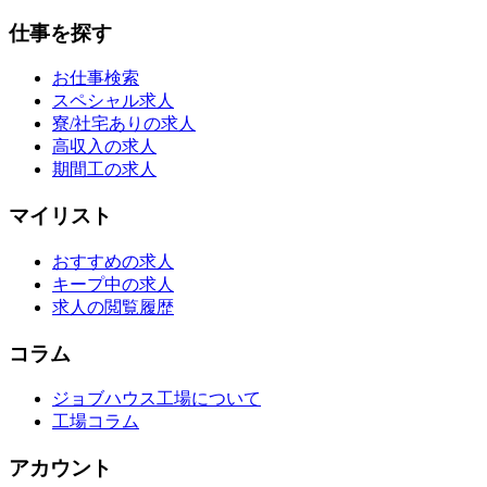
仕事を探す
お仕事検索
スペシャル求人
寮/社宅ありの求人
高収入の求人
期間工の求人
マイリスト
おすすめの求人
キープ中の求人
求人の閲覧履歴
コラム
ジョブハウス工場について
工場コラム
アカウント