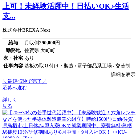
上可！未経験活躍中！日払いOK♪生活
支...
株式会社BREXA Next
給与
月収例
290,000
円
勤務地
佐賀県 大町町
寮・社宅
あり
仕事内容
基板の取り付け・製造 / 電子部品系工場 / 交替制
詳細を表示
＼最短45秒で完了／
応募へ進む
詳しく
見る