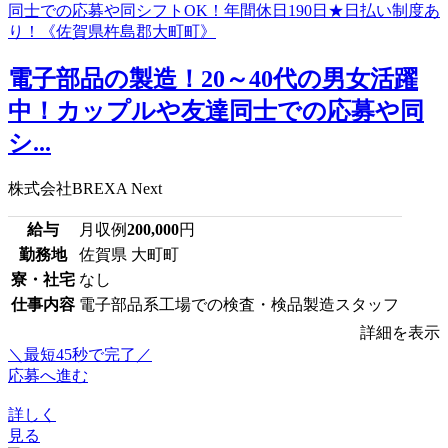
電子部品の製造！20～40代の男女活躍
中！カップルや友達同士での応募や同
シ...
株式会社BREXA Next
給与
月収例
200,000
円
勤務地
佐賀県 大町町
寮・社宅
なし
仕事内容
電子部品系工場での検査・検品製造スタッフ
詳細を表示
＼最短45秒で完了／
応募へ進む
詳しく
見る