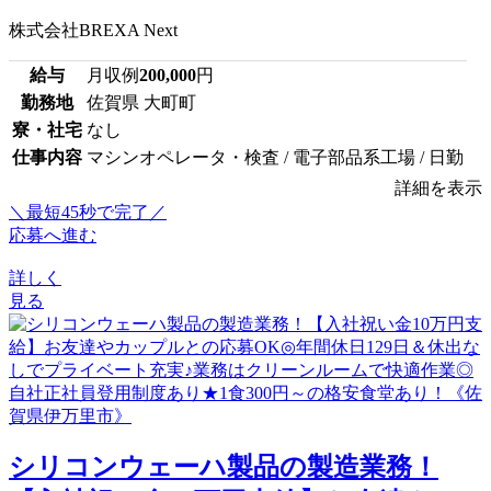
株式会社BREXA Next
給与
月収例
200,000
円
勤務地
佐賀県 大町町
寮・社宅
なし
仕事内容
マシンオペレータ・検査 / 電子部品系工場 / 日勤
詳細を表示
＼最短45秒で完了／
応募へ進む
詳しく
見る
シリコンウェーハ製品の製造業務！