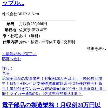
ップル...
株式会社BREXA Next
給与
月収例
280,000
円
勤務地
佐賀県 伊万里市
寮・社宅
あり（無料）
仕事内容
操作・検査 / 半導体工場 / 交替制
詳細を表示
＼最短45秒で完了／
応募へ進む
詳しく
見る
電子部品の製造業務！月収例28万円以