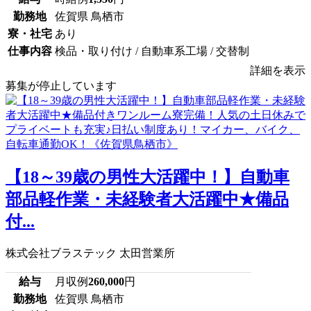
勤務地
佐賀県 鳥栖市
寮・社宅
あり
仕事内容
検品・取り付け / 自動車系工場 / 交替制
詳細を表示
募集が停止しています
【18～39歳の男性大活躍中！】自動車
部品軽作業・未経験者大活躍中★備品
付...
株式会社ブラステック 太田営業所
給与
月収例
260,000
円
勤務地
佐賀県 鳥栖市