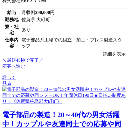
株式会社BREXA Next
給与
月収例
290,000
円
勤務地
佐賀県 大町町
寮・社
あり
宅
仕事内
電子部品系工場での組立・加工・プレス製造スタ
容
ッフ
詳細を表示
＼最短45秒で完了／
応募へ進む
詳しく
見る
電子部品の製造！20～40代の男女活躍
中！カップルや友達同士での応募や同