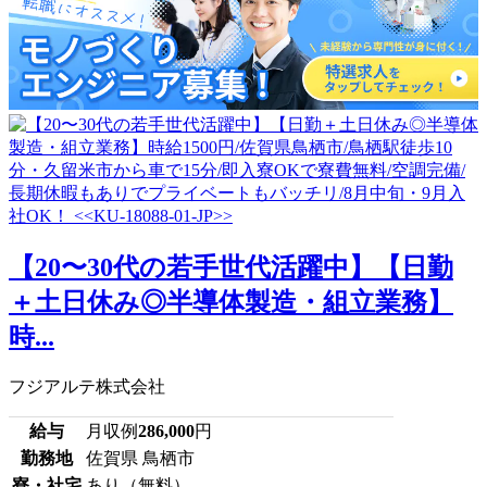
【20〜30代の若手世代活躍中】【日勤
＋土日休み◎半導体製造・組立業務】
時...
フジアルテ株式会社
給与
月収例
286,000
円
勤務地
佐賀県 鳥栖市
寮・社宅
あり（無料）