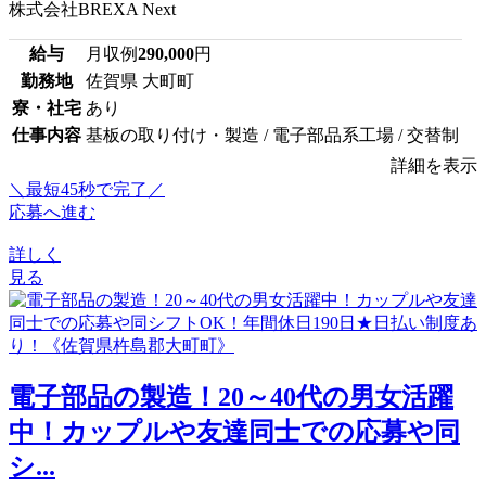
株式会社BREXA Next
給与
月収例
290,000
円
勤務地
佐賀県 大町町
寮・社宅
あり
仕事内容
基板の取り付け・製造 / 電子部品系工場 / 交替制
詳細を表示
＼最短45秒で完了／
応募へ進む
詳しく
見る
電子部品の製造！20～40代の男女活躍
中！カップルや友達同士での応募や同
シ...