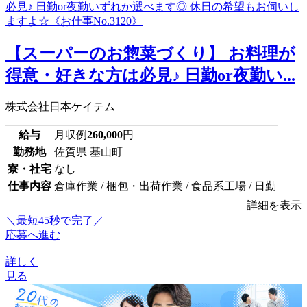
【スーパーのお惣菜づくり】 お料理が
得意・好きな方は必見♪ 日勤or夜勤い...
株式会社日本ケイテム
給与
月収例
260,000
円
勤務地
佐賀県 基山町
寮・社宅
なし
仕事内容
倉庫作業 / 梱包・出荷作業 / 食品系工場 / 日勤
詳細を表示
＼最短45秒で完了／
応募へ進む
詳しく
見る