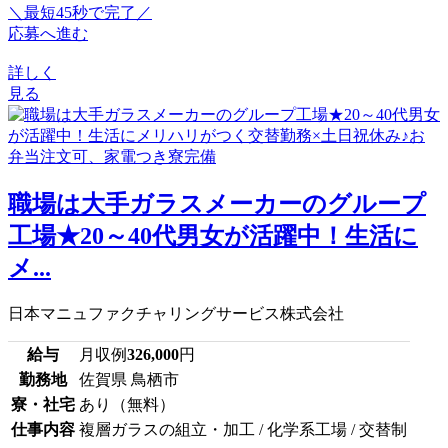
＼最短45秒で完了／
応募へ進む
詳しく
見る
職場は大手ガラスメーカーのグループ
工場★20～40代男女が活躍中！生活に
メ...
日本マニュファクチャリングサービス株式会社
給与
月収例
326,000
円
勤務地
佐賀県 鳥栖市
寮・社宅
あり（無料）
仕事内容
複層ガラスの組立・加工 / 化学系工場 / 交替制