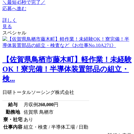
＼最短45秒で完了／
応募へ進む
詳しく
見る
スペシャル
【佐賀県鳥栖市藤木町】軽作業！未経験
OK！寮完備！半導体装置部品の組立・
検...
日研トータルソーシング株式会社
給与
月収例
260,000
円
勤務地
佐賀県 鳥栖市
寮・社宅
あり
仕事内容
組立・検査 / 半導体工場 / 日勤