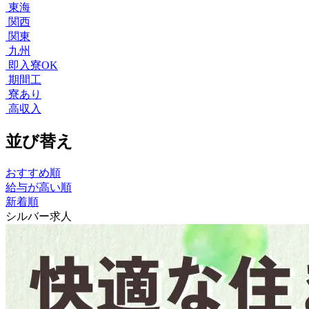
東海
関西
関東
九州
即入寮OK
期間工
寮あり
高収入
並び替え
おすすめ順
給与が高い順
新着順
シルバー求人