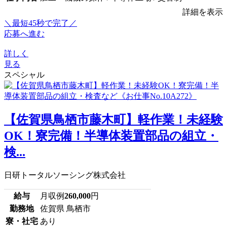
詳細を表示
＼最短45秒で完了／
応募へ進む
詳しく
見る
スペシャル
【佐賀県鳥栖市藤木町】軽作業！未経験
OK！寮完備！半導体装置部品の組立・
検...
日研トータルソーシング株式会社
給与
月収例
260,000
円
勤務地
佐賀県 鳥栖市
寮・社宅
あり