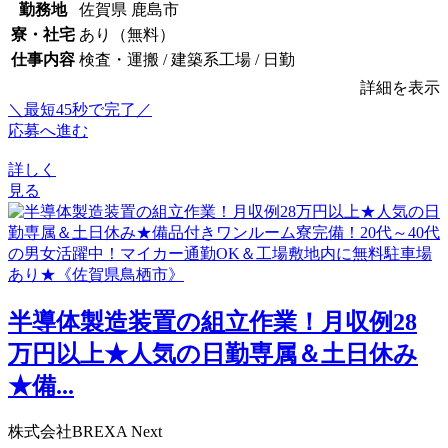
勤務地
佐賀県 鹿島市
寮・社宅
あり（無料）
仕事内容
検査・運搬 / 建築系工場 / 日勤
詳細を表示
＼最短45秒で完了／
応募へ進む
詳しく
見る
半導体製造装置の組立作業！月収例28
万円以上★人気の日勤専属＆土日休み
★備...
株式会社BREXA Next