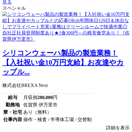
見る
スペシャル
シリコンウェーハ製品の製造業務！
【入社祝い金10万円支給】お友達やカ
ップル...
株式会社BREXA Next
給与
月収例
280,000
円
勤務地
佐賀県 伊万里市
寮・社宅
あり（無料）
仕事内容
操作・検査 / 半導体工場 / 交替制
詳細を表示