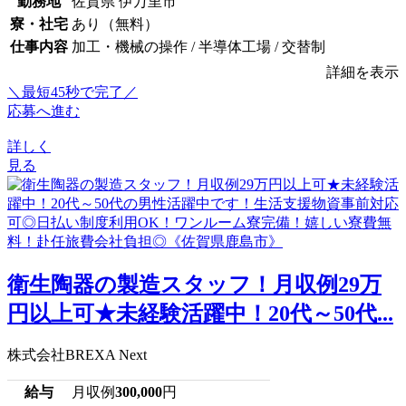
勤務地
佐賀県 伊万里市
寮・社宅
あり（無料）
仕事内容
加工・機械の操作 / 半導体工場 / 交替制
詳細を表示
＼最短45秒で完了／
応募へ進む
詳しく
見る
衛生陶器の製造スタッフ！月収例29万
円以上可★未経験活躍中！20代～50代...
株式会社BREXA Next
給与
月収例
300,000
円