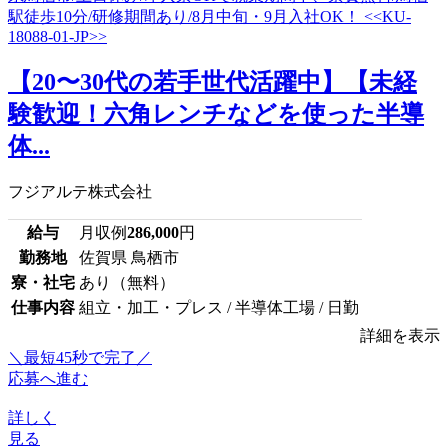
【20〜30代の若手世代活躍中】【未経
験歓迎！六角レンチなどを使った半導
体...
フジアルテ株式会社
給与
月収例
286,000
円
勤務地
佐賀県 鳥栖市
寮・社宅
あり（無料）
仕事内容
組立・加工・プレス / 半導体工場 / 日勤
詳細を表示
＼最短45秒で完了／
応募へ進む
詳しく
見る