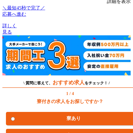
詳細を表示
＼最短45秒で完了／
応募へ進む
詳しく
見る
おすすめ求人
\ 質問に答えて、
をチェック！ /
1 / 4
寮付きの求人をお探しですか？
寮あり