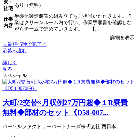
寮・
あり（無料）
社宅
半導体製造装置の組み立てをご担当いただきます。 作
仕事
業はクリーンルーム内で行い、作業手順書を確認しな
内容
がらチームで進めていきます。 【...
詳細を表示
＼最短45秒で完了／
応募へ進む
詳しく
見る
スペシャル
大町/2交替×月収例27万円超◆１R寮費
無料◆部材のセット《D58-007...
パーソルファクトリーパートナーズ株式会社 西日本