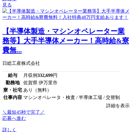
見る
【半導体製造・マシンオペレーター業
務等】大手半導体メーカー！高時給&寮
費無...
日総工産株式会社
給与
月収例
332,699
円
勤務地
佐賀県 伊万里市
寮・社宅
あり（無料）
仕事内容
マシンオペレータ・検査 / 半導体工場 / 交替制
詳細を表示
＼最短45秒で完了／
応募へ進む
詳しく