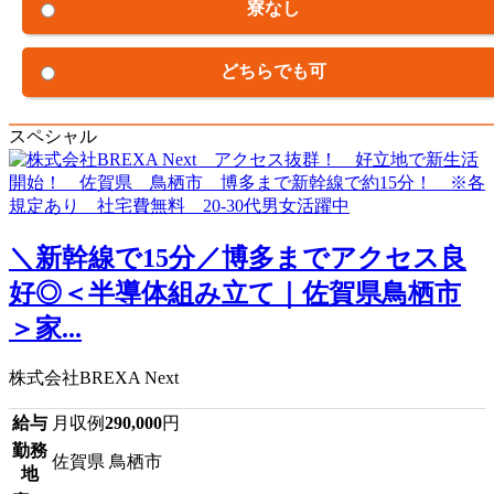
寮なし
どちらでも可
スペシャル
＼新幹線で15分／博多までアクセス良
好◎＜半導体組み立て｜佐賀県鳥栖市
＞家...
株式会社BREXA Next
給与
月収例
290,000
円
勤務
佐賀県 鳥栖市
地