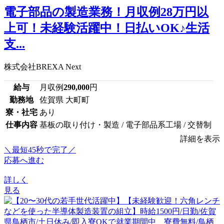
電子部品の製造業務！月収例28万円以
上可！未経験活躍中！日払いOK♪生活
支...
株式会社BREXA Next
給与
月収例
290,000
円
勤務地
佐賀県 大町町
寮・社宅
あり
仕事内容
基板の取り付け・製造 / 電子部品系工場 / 交替制
詳細を表示
＼最短45秒で完了／
応募へ進む
詳しく
見る