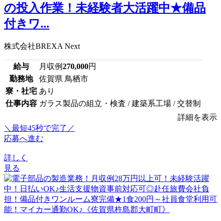
の投入作業！未経験者大活躍中★備品
付きワ...
株式会社BREXA Next
給与
月収例
270,000
円
勤務地
佐賀県 鳥栖市
寮・社宅
あり
仕事内容
ガラス製品の組立・検査 / 建築系工場 / 交替制
詳細を表示
＼最短45秒で完了／
応募へ進む
詳しく
見る