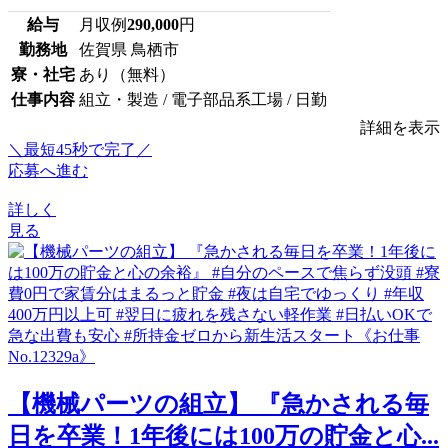
給与
月収例
290,000
円
勤務地
佐賀県 鳥栖市
寮・社宅
あり（無料）
仕事内容
組立・製造 / 電子部品系工場 / 日勤
詳細を表示
＼最短45秒で完了／
応募へ進む
詳しく
見る
【機械パーツの組立】 『急かされる毎
日を卒業！1年後には100万の貯金と心...