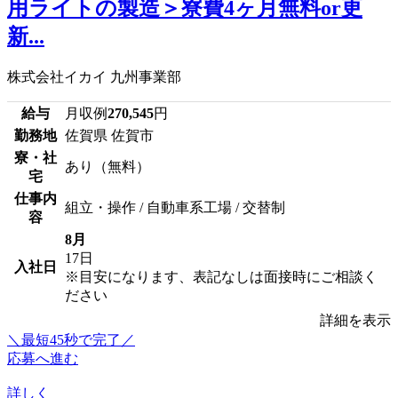
用ライトの製造＞寮費4ヶ月無料or更
新...
株式会社イカイ 九州事業部
給与
月収例
270,545
円
勤務地
佐賀県 佐賀市
寮・社
あり（無料）
宅
仕事内
組立・操作 / 自動車系工場 / 交替制
容
8月
17日
入社日
※目安になります、表記なしは面接時にご相談く
ださい
詳細を表示
＼最短45秒で完了／
応募へ進む
詳しく