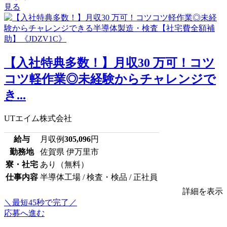
見る
【入社特典多数！】月収30 万可！コツ
コツ軽作業◎未経験からチャレンジで
き...
UTエイム株式会社
給与
月収例
305,096
円
勤務地
佐賀県 伊万里市
寮・社宅
あり（無料）
仕事内容
半導体工場 / 検査・検品 / 正社員
詳細を表示
＼最短45秒で完了／
応募へ進む