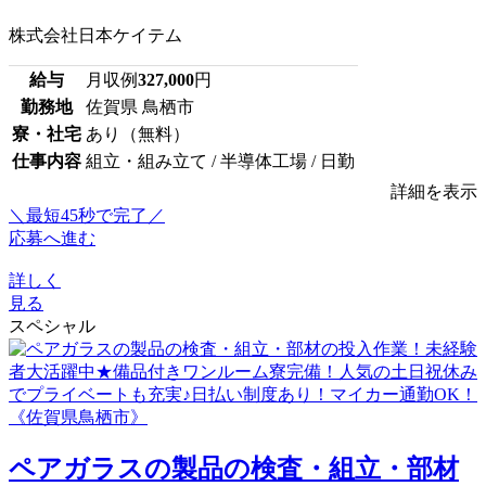
株式会社日本ケイテム
給与
月収例
327,000
円
勤務地
佐賀県 鳥栖市
寮・社宅
あり（無料）
仕事内容
組立・組み立て / 半導体工場 / 日勤
詳細を表示
＼最短45秒で完了／
応募へ進む
詳しく
見る
スペシャル
ペアガラスの製品の検査・組立・部材