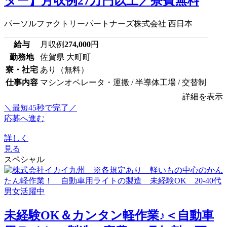
ター】月収例27万円以上／寮費無料
パーソルファクトリーパートナーズ株式会社 西日本
給与
月収例
274,000
円
勤務地
佐賀県 大町町
寮・社宅
あり（無料）
仕事内容
マシンオペレータ・運搬 / 半導体工場 / 交替制
詳細を表示
＼最短45秒で完了／
応募へ進む
詳しく
見る
スペシャル
未経験OK＆カンタン軽作業♪＜自動車