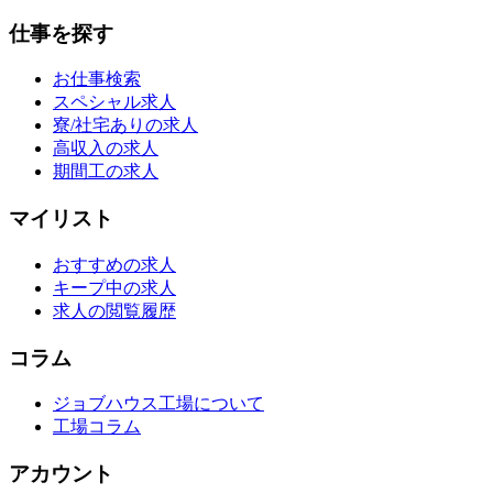
仕事を探す
お仕事検索
スペシャル求人
寮/社宅ありの求人
高収入の求人
期間工の求人
マイリスト
おすすめの求人
キープ中の求人
求人の閲覧履歴
コラム
ジョブハウス工場について
工場コラム
アカウント