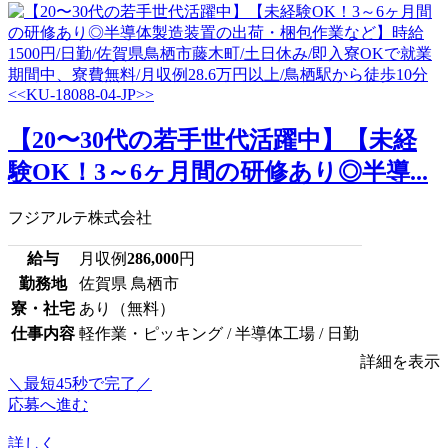
【20〜30代の若手世代活躍中】【未経
験OK！3～6ヶ月間の研修あり◎半導...
フジアルテ株式会社
給与
月収例
286,000
円
勤務地
佐賀県 鳥栖市
寮・社宅
あり（無料）
仕事内容
軽作業・ピッキング / 半導体工場 / 日勤
詳細を表示
＼最短45秒で完了／
応募へ進む
詳しく