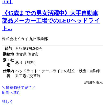
《45歳までの男女活躍中》大手自動車
部品メーカー工場でのLEDヘッドライ
ト...
株式会社イカイ 九州事業部
給与
月収例
270,545
円
勤務地
佐賀県 佐賀市
寮・社
あり（無料）
宅
仕事内
ヘッドライト・テールライトの組立・検査 / 自動車
容
系工場 / 交替制
詳細を表示
＼最短45秒で完了／
応募へ進む
詳しく