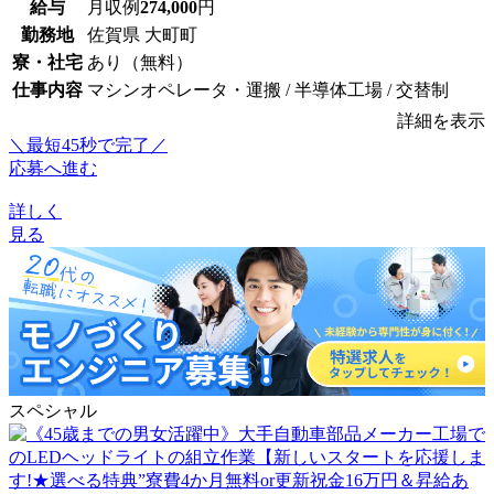
給与
月収例
274,000
円
勤務地
佐賀県 大町町
寮・社宅
あり（無料）
仕事内容
マシンオペレータ・運搬 / 半導体工場 / 交替制
詳細を表示
＼最短45秒で完了／
応募へ進む
詳しく
見る
スペシャル