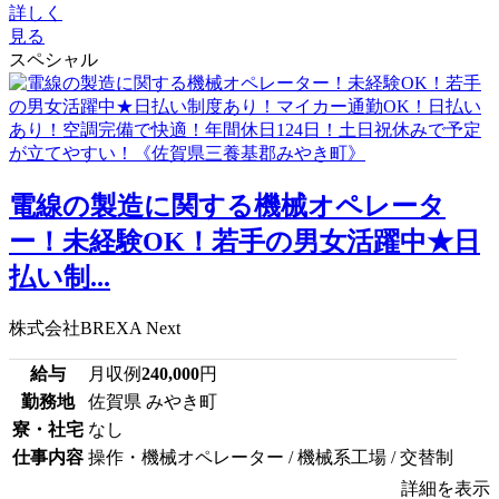
詳しく
見る
スペシャル
電線の製造に関する機械オペレータ
ー！未経験OK！若手の男女活躍中★日
払い制...
株式会社BREXA Next
給与
月収例
240,000
円
勤務地
佐賀県 みやき町
寮・社宅
なし
仕事内容
操作・機械オペレーター / 機械系工場 / 交替制
詳細を表示