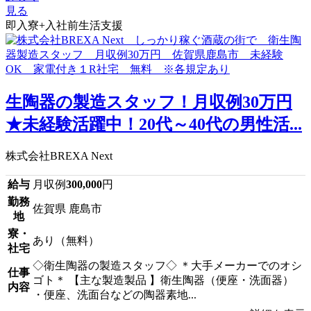
見る
即入寮+入社前生活支援
生陶器の製造スタッフ！月収例30万円
★未経験活躍中！20代～40代の男性活...
株式会社BREXA Next
給与
月収例
300,000
円
勤務
佐賀県 鹿島市
地
寮・
あり（無料）
社宅
◇衛生陶器の製造スタッフ◇ ＊大手メーカーでのオシ
仕事
ゴト＊ 【主な製造製品 】衛生陶器（便座・洗面器）
内容
・便座、洗面台などの陶器素地...