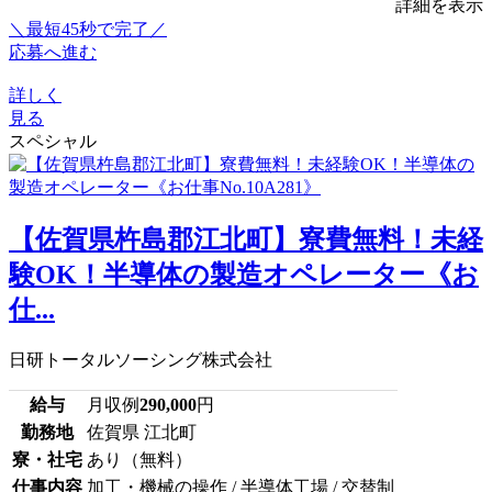
詳細を表示
＼最短45秒で完了／
応募へ進む
詳しく
見る
スペシャル
【佐賀県杵島郡江北町】寮費無料！未経
験OK！半導体の製造オペレーター《お
仕...
日研トータルソーシング株式会社
給与
月収例
290,000
円
勤務地
佐賀県 江北町
寮・社宅
あり（無料）
仕事内容
加工・機械の操作 / 半導体工場 / 交替制