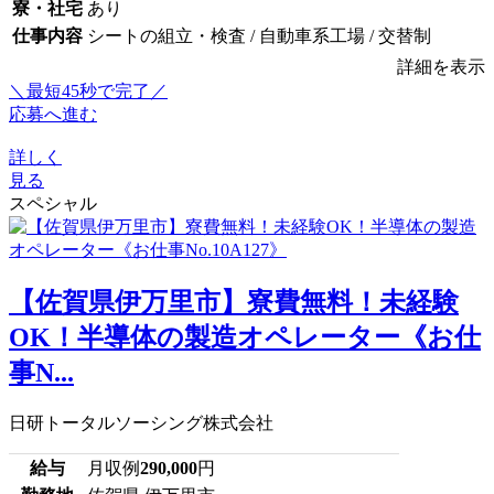
寮・社宅
あり
仕事内容
シートの組立・検査 / 自動車系工場 / 交替制
詳細を表示
＼最短45秒で完了／
応募へ進む
詳しく
見る
スペシャル
【佐賀県伊万里市】寮費無料！未経験
OK！半導体の製造オペレーター《お仕
事N...
日研トータルソーシング株式会社
給与
月収例
290,000
円