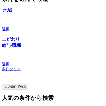
地域
選択
こだわり
給与/職種
選択
条件クリア
この条件で検索
人気の条件から検索