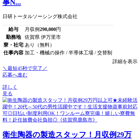
事N...
日研トータルソーシング株式会社
給与
月収例
290,000
円
勤務地
佐賀県 伊万里市
寮・社宅
あり（無料）
仕事内容
加工・機械の操作 / 半導体工場 / 交替制
詳細を表示
＼最短45秒で完了／
応募へ進む
詳しく
見る
衛生陶器の製造スタッフ！月収例29万