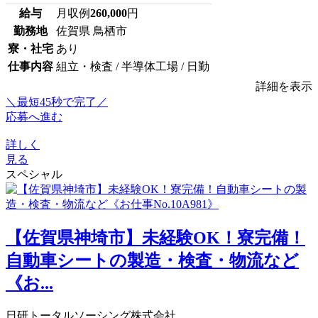
給与
月収例
260,000
円
勤務地
佐賀県 鳥栖市
寮・社宅
あり
仕事内容
組立・検査 / 半導体工場 / 日勤
詳細を表示
＼最短45秒で完了／
応募へ進む
詳しく
見る
スペシャル
【佐賀県神埼市】未経験OK！寮完備！
自動車シートの製造・検査・物流など
《お...
日研トータルソーシング株式会社