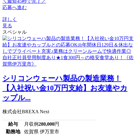
＼最短45秒で完了／
応募へ進む
詳しく
見る
スペシャル
シリコンウェーハ製品の製造業務！
【入社祝い金10万円支給】お友達やカ
ップル...
株式会社BREXA Next
給与
月収例
280,000
円
勤務地
佐賀県 伊万里市