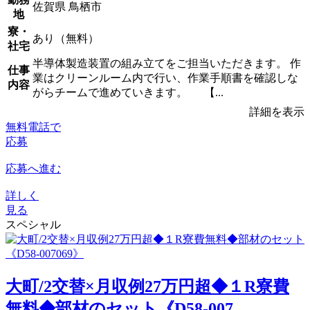
佐賀県 鳥栖市
地
寮・
あり（無料）
社宅
半導体製造装置の組み立てをご担当いただきます。 作
仕事
業はクリーンルーム内で行い、作業手順書を確認しな
内容
がらチームで進めていきます。 【...
詳細を表示
無料電話で
応募
応募へ進む
詳しく
見る
スペシャル
大町/2交替×月収例27万円超◆１R寮費
無料◆部材のセット《D58-007...