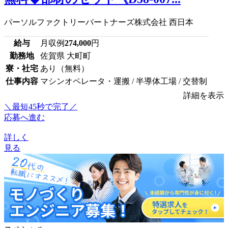
パーソルファクトリーパートナーズ株式会社 西日本
給与
月収例
274,000
円
勤務地
佐賀県 大町町
寮・社宅
あり（無料）
仕事内容
マシンオペレータ・運搬 / 半導体工場 / 交替制
詳細を表示
＼最短45秒で完了／
応募へ進む
詳しく
見る