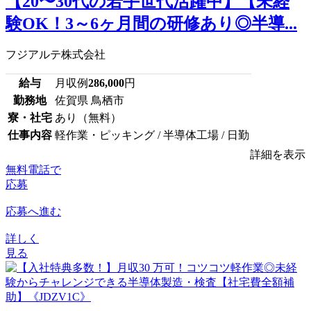
【20〜30代の若手世代活躍中】【未経
験OK！3～6ヶ月間の研修あり◎半導...
フジアルテ株式会社
給与
月収例
286,000
円
勤務地
佐賀県 鳥栖市
寮・社宅
あり（無料）
仕事内容
軽作業・ピッキング / 半導体工場 / 日勤
詳細を表示
無料電話で
応募
応募へ進む
詳しく
見る