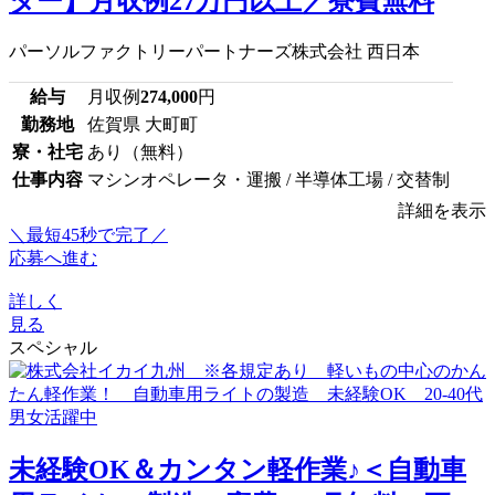
ター】月収例27万円以上／寮費無料
パーソルファクトリーパートナーズ株式会社 西日本
給与
月収例
274,000
円
勤務地
佐賀県 大町町
寮・社宅
あり（無料）
仕事内容
マシンオペレータ・運搬 / 半導体工場 / 交替制
詳細を表示
＼最短45秒で完了／
応募へ進む
詳しく
見る
スペシャル
未経験OK＆カンタン軽作業♪＜自動車