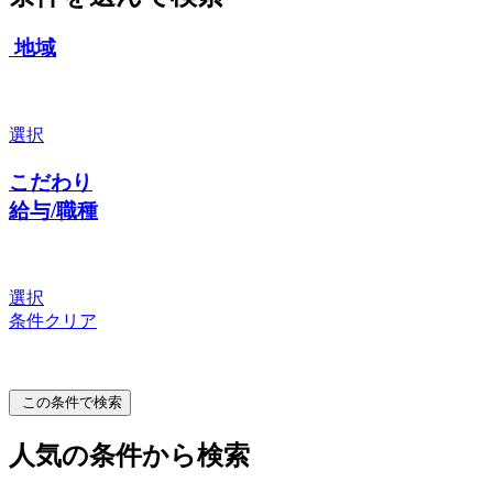
地域
選択
こだわり
給与/職種
選択
条件クリア
この条件で検索
人気の条件から検索