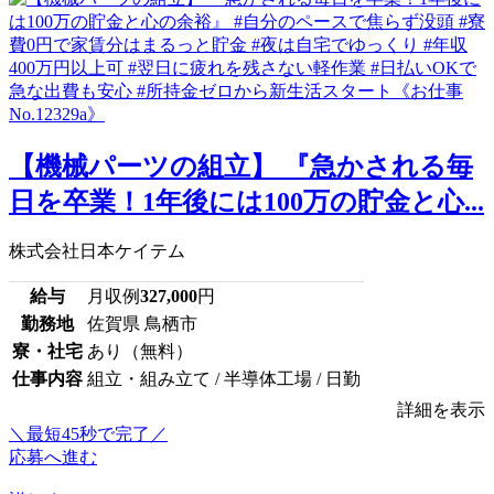
【機械パーツの組立】 『急かされる毎
日を卒業！1年後には100万の貯金と心...
株式会社日本ケイテム
給与
月収例
327,000
円
勤務地
佐賀県 鳥栖市
寮・社宅
あり（無料）
仕事内容
組立・組み立て / 半導体工場 / 日勤
詳細を表示
＼最短45秒で完了／
応募へ進む