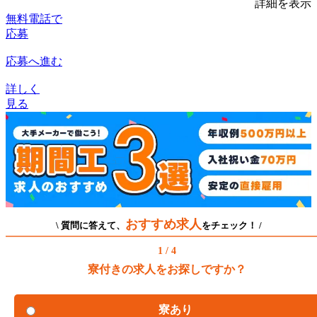
詳細を表示
無料電話で
応募
応募へ進む
詳しく
見る
おすすめ求人
\ 質問に答えて、
をチェック！ /
1 / 4
寮付きの求人をお探しですか？
寮あり