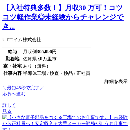
【入社特典多数！】月収30 万可！コツ
コツ軽作業◎未経験からチャレンジで
き...
UTエイム株式会社
給与
月収例
305,096
円
勤務地
佐賀県 伊万里市
寮・社宅
あり（無料）
仕事内容
半導体工場 / 検査・検品 / 正社員
詳細を表示
＼最短45秒で完了／
応募へ進む
詳しく
見る