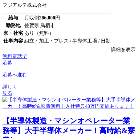
フジアルテ株式会社
給与
月収例
286,000
円
勤務地
佐賀県 鳥栖市
寮・社宅
あり（無料）
仕事内容
組立・加工・プレス / 半導体工場 / 日勤
詳細を表示
無料電話で
応募
応募へ進む
詳しく
見る
【半導体製造・マシンオペレーター業
務等】大手半導体メーカー！高時給&寮