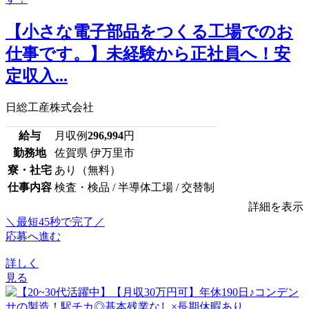
【小さな電子部品をつくる工場でのお
仕事です。】未経験から正社員へ！安
定収入...
日総工産株式会社
給与
月収例
296,994
円
勤務地
佐賀県 伊万里市
寮・社宅
あり（無料）
仕事内容
検査・検品 / 半導体工場 / 交替制
詳細を表示
＼最短45秒で完了／
応募へ進む
詳しく
見る