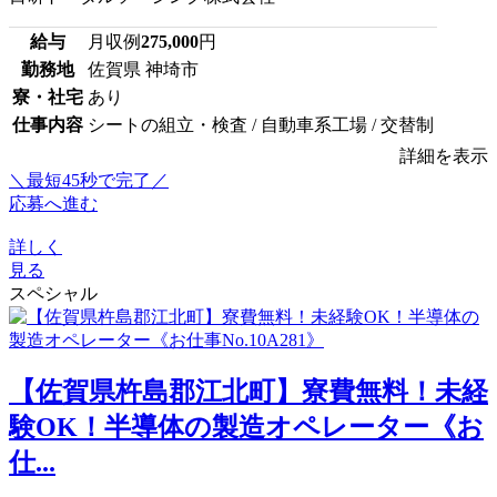
給与
月収例
275,000
円
勤務地
佐賀県 神埼市
寮・社宅
あり
仕事内容
シートの組立・検査 / 自動車系工場 / 交替制
詳細を表示
＼最短45秒で完了／
応募へ進む
詳しく
見る
スペシャル
【佐賀県杵島郡江北町】寮費無料！未経
験OK！半導体の製造オペレーター《お
仕...