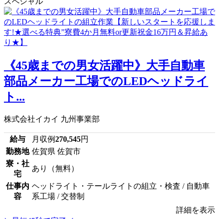
スペシャル
《45歳までの男女活躍中》大手自動車
部品メーカー工場でのLEDヘッドライ
ト...
株式会社イカイ 九州事業部
給与
月収例
270,545
円
勤務地
佐賀県 佐賀市
寮・社
あり（無料）
宅
仕事内
ヘッドライト・テールライトの組立・検査 / 自動車
容
系工場 / 交替制
詳細を表示