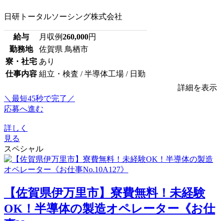
日研トータルソーシング株式会社
給与
月収例
260,000
円
勤務地
佐賀県 鳥栖市
寮・社宅
あり
仕事内容
組立・検査 / 半導体工場 / 日勤
詳細を表示
＼最短45秒で完了／
応募へ進む
詳しく
見る
スペシャル
【佐賀県伊万里市】寮費無料！未経験
OK！半導体の製造オペレーター《お仕