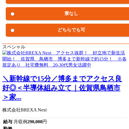
寮なし
どちらでも可
スペシャル
＼新幹線で15分／博多までアクセス良
好◎＜半導体組み立て｜佐賀県鳥栖市
＞家...
株式会社BREXA Next
給与
月収例
290,000
円
勤務