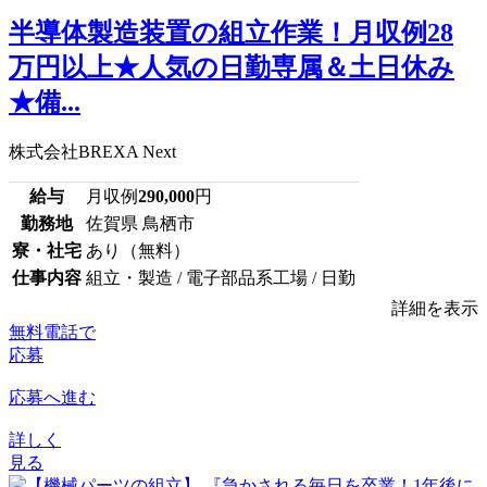
半導体製造装置の組立作業！月収例28
万円以上★人気の日勤専属＆土日休み
★備...
株式会社BREXA Next
給与
月収例
290,000
円
勤務地
佐賀県 鳥栖市
寮・社宅
あり（無料）
仕事内容
組立・製造 / 電子部品系工場 / 日勤
詳細を表示
無料電話で
応募
応募へ進む
詳しく
見る