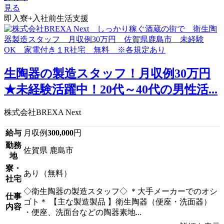
見る
即入寮+入社前生活支援
生陶器の製造スタッフ！月収例30万円
★未経験活躍中！20代～40代の男性活...
株式会社BREXA Next
給与
月収例
300,000
円
勤務
佐賀県 鹿島市
地
寮・
あり（無料）
社宅
◇衛生陶器の製造スタッフ◇ ＊大手メーカーでのオシ
仕事
ゴト＊ 【主な製造製品 】衛生陶器（便座・洗面器）
内容
・便座、洗面台などの陶器素地...