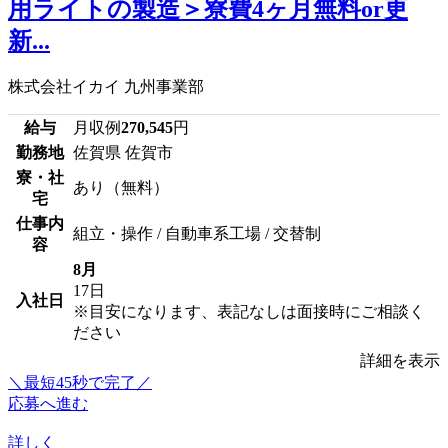
用ライトの製造＞寮費4ヶ月無料or更
新...
株式会社イカイ 九州事業部
給与
月収例
270,545
円
勤務地
佐賀県 佐賀市
寮・社
あり（無料）
宅
仕事内
組立・操作 / 自動車系工場 / 交替制
容
8月
17日
入社日
※目安になります、表記なしは面接時にご相談く
ださい
詳細を表示
＼最短45秒で完了／
応募へ進む
詳しく