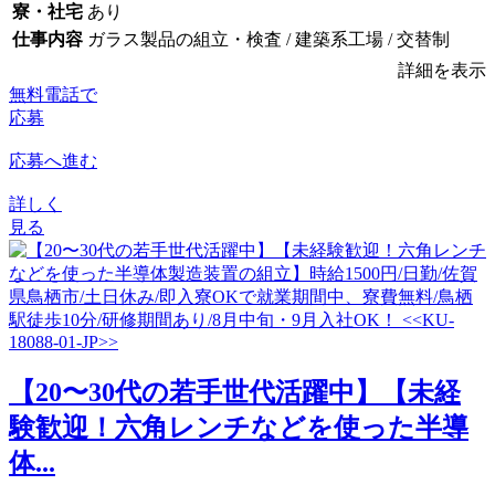
寮・社宅
あり
仕事内容
ガラス製品の組立・検査 / 建築系工場 / 交替制
詳細を表示
無料電話で
応募
応募へ進む
詳しく
見る
【20〜30代の若手世代活躍中】【未経
験歓迎！六角レンチなどを使った半導
体...