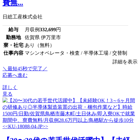
費無...
日総工産株式会社
給与
月収例
332,699
円
勤務地
佐賀県 伊万里市
寮・社宅
あり（無料）
仕事内容
マシンオペレータ・検査 / 半導体工場 / 交替制
詳細を表示
＼最短45秒で完了／
応募へ進む
詳しく
見る