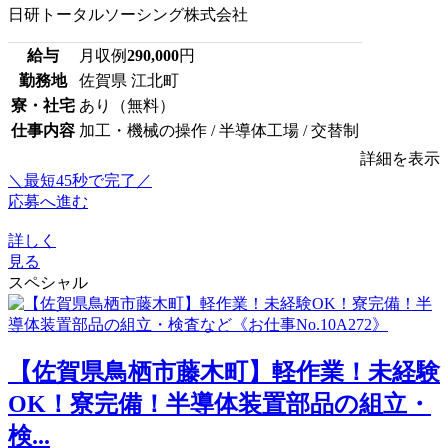
日研トータルソーシング株式会社
給与
月収例
290,000
円
勤務地
佐賀県 江北町
寮・社宅
あり（無料）
仕事内容
加工・機械の操作 / 半導体工場 / 交替制
詳細を表示
＼最短45秒で完了／
応募へ進む
詳しく
見る
スペシャル
【佐賀県鳥栖市藤木町】軽作業！未経験
OK！寮完備！半導体装置部品の組立・
検...