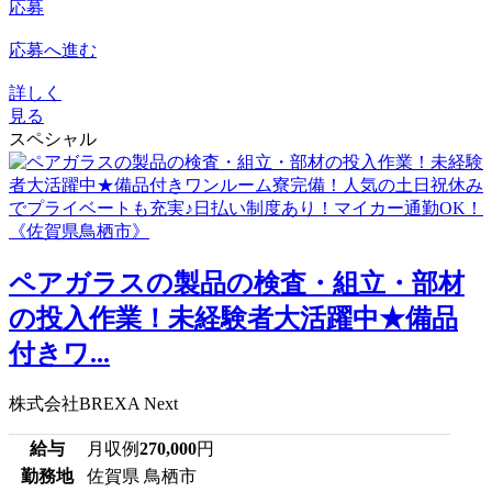
応募
応募へ進む
詳しく
見る
スペシャル
ペアガラスの製品の検査・組立・部材
の投入作業！未経験者大活躍中★備品
付きワ...
株式会社BREXA Next
給与
月収例
270,000
円
勤務地
佐賀県 鳥栖市