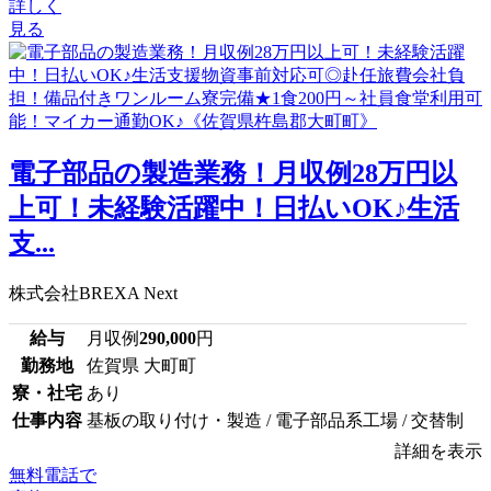
詳しく
見る
電子部品の製造業務！月収例28万円以
上可！未経験活躍中！日払いOK♪生活
支...
株式会社BREXA Next
給与
月収例
290,000
円
勤務地
佐賀県 大町町
寮・社宅
あり
仕事内容
基板の取り付け・製造 / 電子部品系工場 / 交替制
詳細を表示
無料電話で