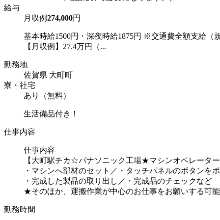
給与
月収例
274,000
円
基本時給1500円・深夜時給1875円 ※交通費全額支給（
【月収例】27.4万円（...
勤務地
佐賀県 大町町
寮・社宅
あり（無料）
生活備品付き！
仕事内容
仕事内容
【大町駅チカ☆パナソニック工場★マシンオペレーター
・マシンへ部材のセット／・タッチパネルのボタンをポ
・完成した製品の取り出し／・完成品のチェックなど
★そのほか、運搬作業が中心のお仕事をお願いする可能性
勤務時間