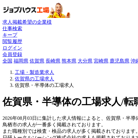
求人掲載希望の企業様
仕事検索
キープ
閲覧履歴
ログイン
会員登録
全国
福岡県
佐賀県
長崎県
熊本県
大分県
宮崎県
鹿児島県
沖
工場・製造業求人
佐賀県の工場求人
佐賀県・半導体の工場求人
佐賀県・半導体の工場求人/転
2026年08月03日に集計した求人情報によると、佐賀県・半導
鳥栖市の求人が一番多く掲載されております。
また職種別では検査・検品の求人が多く掲載されております
日研トータルソーシング株式会社の求人も掲載されておりま