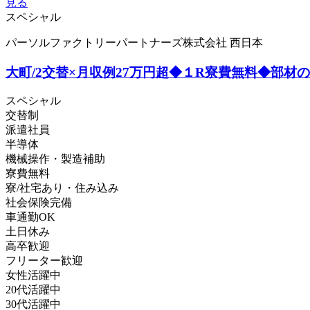
見る
スペシャル
パーソルファクトリーパートナーズ株式会社 西日本
大町/2交替×月収例27万円超◆１R寮費無料◆部材のセッ
スペシャル
交替制
派遣社員
半導体
機械操作・製造補助
寮費無料
寮/社宅あり・住み込み
社会保険完備
車通勤OK
土日休み
高卒歓迎
フリーター歓迎
女性活躍中
20代活躍中
30代活躍中