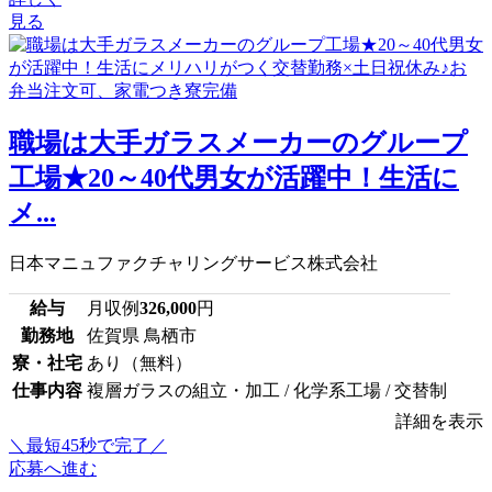
見る
職場は大手ガラスメーカーのグループ
工場★20～40代男女が活躍中！生活に
メ...
日本マニュファクチャリングサービス株式会社
給与
月収例
326,000
円
勤務地
佐賀県 鳥栖市
寮・社宅
あり（無料）
仕事内容
複層ガラスの組立・加工 / 化学系工場 / 交替制
詳細を表示
＼最短45秒で完了／
応募へ進む