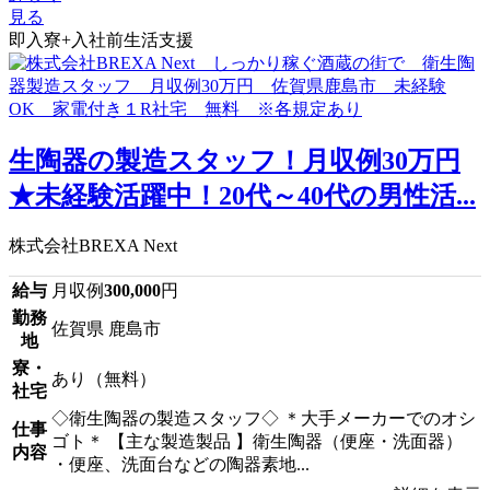
見る
即入寮+入社前生活支援
生陶器の製造スタッフ！月収例30万円
★未経験活躍中！20代～40代の男性活...
株式会社BREXA Next
給与
月収例
300,000
円
勤務
佐賀県 鹿島市
地
寮・
あり（無料）
社宅
◇衛生陶器の製造スタッフ◇ ＊大手メーカーでのオシ
仕事
ゴト＊ 【主な製造製品 】衛生陶器（便座・洗面器）
内容
・便座、洗面台などの陶器素地...