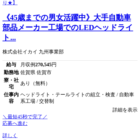
《45歳までの男女活躍中》大手自動車
部品メーカー工場でのLEDヘッドライ
ト...
株式会社イカイ 九州事業部
給与
月収例
270,545
円
勤務地
佐賀県 佐賀市
寮・社
あり（無料）
宅
仕事内
ヘッドライト・テールライトの組立・検査 / 自動車
容
系工場 / 交替制
詳細を表示
＼最短45秒で完了／
応募へ進む
詳しく