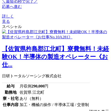
＼最短45秒で完了／
応募へ進む
詳しく
見る
スペシャル
【佐賀県杵島郡江北町】寮費無料！未経
験OK！半導体の製造オペレーター《お
仕...
日研トータルソーシング株式会社
給与
月収例
290,000
円
勤務地
佐賀県 江北町
寮・社宅
あり（無料）
仕事内容
加工・機械の操作 / 半導体工場 / 交替制