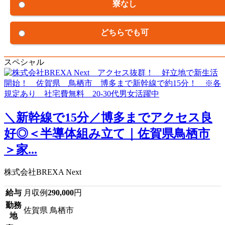
寮なし
どちらでも可
スペシャル
＼新幹線で15分／博多までアクセス良
好◎＜半導体組み立て｜佐賀県鳥栖市
＞家...
株式会社BREXA Next
給与
月収例
290,000
円
勤務
佐賀県 鳥栖市
地