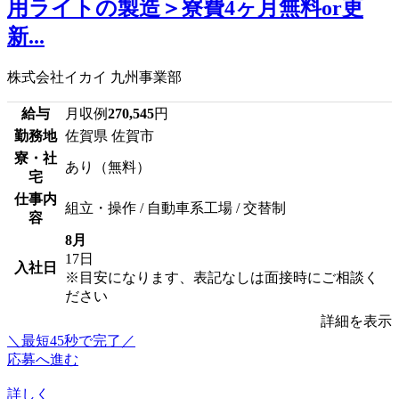
用ライトの製造＞寮費4ヶ月無料or更
新...
株式会社イカイ 九州事業部
給与
月収例
270,545
円
勤務地
佐賀県 佐賀市
寮・社
あり（無料）
宅
仕事内
組立・操作 / 自動車系工場 / 交替制
容
8月
17日
入社日
※目安になります、表記なしは面接時にご相談く
ださい
詳細を表示
＼最短45秒で完了／
応募へ進む
詳しく