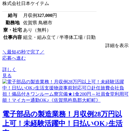
株式会社日本ケイテム
給与
月収例
327,000
円
勤務地
佐賀県 鳥栖市
寮・社宅
あり（無料）
仕事内容
組立・組み立て / 半導体工場 / 日勤
詳細を表示
＼最短45秒で完了／
応募へ進む
詳しく
見る
電子部品の製造業務！月収例28万円以
上可！未経験活躍中！日払いOK♪生活