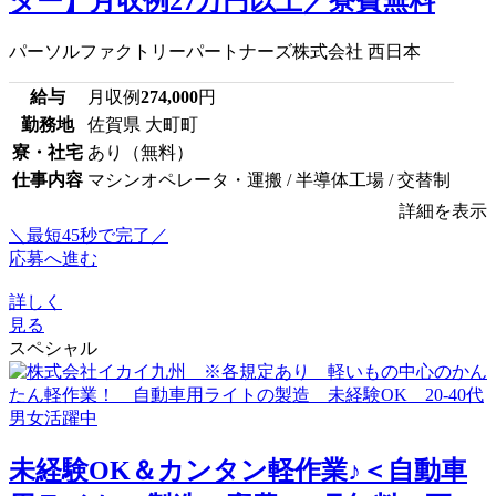
ター】月収例27万円以上／寮費無料
パーソルファクトリーパートナーズ株式会社 西日本
給与
月収例
274,000
円
勤務地
佐賀県 大町町
寮・社宅
あり（無料）
仕事内容
マシンオペレータ・運搬 / 半導体工場 / 交替制
詳細を表示
＼最短45秒で完了／
応募へ進む
詳しく
見る
スペシャル
未経験OK＆カンタン軽作業♪＜自動車