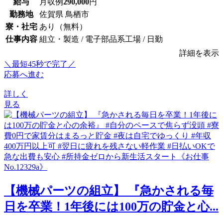
給与
月収例
290,000
円
勤務地
佐賀県 鳥栖市
寮・社宅
あり（無料）
仕事内容
組立・製造 / 電子部品系工場 / 日勤
詳細を表示
＼最短45秒で完了／
応募へ進む
詳しく
見る
【機械パーツの組立】 『急かされる毎
日を卒業！1年後には100万の貯金と心...