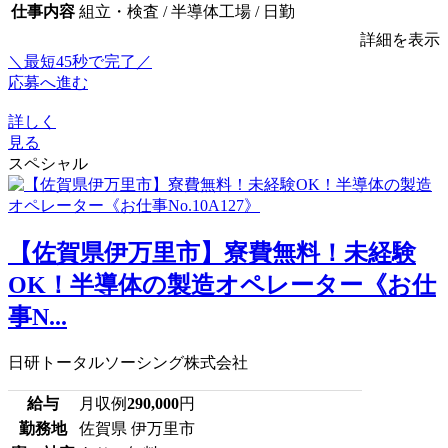
仕事内容
組立・検査 / 半導体工場 / 日勤
詳細を表示
＼最短45秒で完了／
応募へ進む
詳しく
見る
スペシャル
【佐賀県伊万里市】寮費無料！未経験
OK！半導体の製造オペレーター《お仕
事N...
日研トータルソーシング株式会社
給与
月収例
290,000
円
勤務地
佐賀県 伊万里市