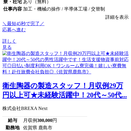
寮・社宅
あり（無料）
仕事内容
加工・機械の操作 / 半導体工場 / 交替制
詳細を表示
＼最短45秒で完了／
応募へ進む
詳しく
見る
衛生陶器の製造スタッフ！月収例29万
円以上可★未経験活躍中！20代～50代...
株式会社BREXA Next
給与
月収例
300,000
円
勤務地
佐賀県 鹿島市