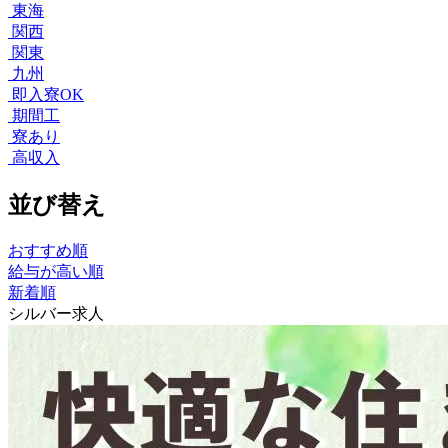
東海
関西
関東
九州
即入寮OK
期間工
寮あり
高収入
並び替え
おすすめ順
給与が高い順
新着順
シルバー求人