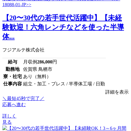
【20〜30代の若手世代活躍中】【未経
験歓迎！六角レンチなどを使った半導
体...
フジアルテ株式会社
給与
月収例
286,000
円
勤務地
佐賀県 鳥栖市
寮・社宅
あり（無料）
仕事内容
組立・加工・プレス / 半導体工場 / 日勤
詳細を表示
＼最短45秒で完了／
応募へ進む
詳しく
見る