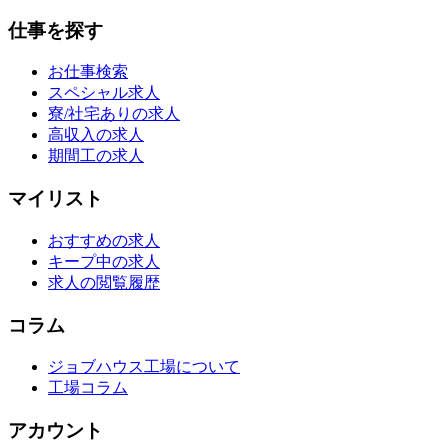
仕事を探す
お仕事検索
スペシャル求人
寮/社宅ありの求人
高収入の求人
期間工の求人
マイリスト
おすすめの求人
キープ中の求人
求人の閲覧履歴
コラム
ジョブハウス工場について
工場コラム
アカウント