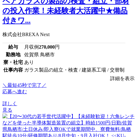
ペアガラスの製品の検査・組立・部材
の投入作業！未経験者大活躍中★備品
付きワ...
株式会社BREXA Next
給与
月収例
270,000
円
勤務地
佐賀県 鳥栖市
寮・社宅
あり
仕事内容
ガラス製品の組立・検査 / 建築系工場 / 交替制
詳細を表示
＼最短45秒で完了／
応募へ進む
詳しく
見る