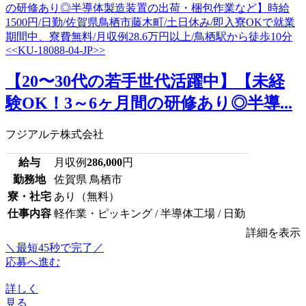
【20〜30代の若手世代活躍中】【未経
験OK！3～6ヶ月間の研修あり◎半導...
フジアルテ株式会社
給与
月収例
286,000
円
勤務地
佐賀県 鳥栖市
寮・社宅
あり（無料）
仕事内容
軽作業・ピッキング / 半導体工場 / 日勤
詳細を表示
＼最短45秒で完了／
応募へ進む
詳しく
見る