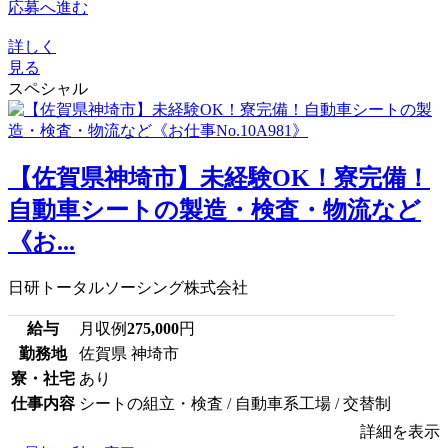
応募へ進む
詳しく
見る
スペシャル
【佐賀県神埼市】未経験OK！寮完備！
自動車シートの製造・検査・物流など
《お...
日研トータルソーシング株式会社
給与
月収例
275,000
円
勤務地
佐賀県 神埼市
寮・社宅
あり
仕事内容
シートの組立・検査 / 自動車系工場 / 交替制
詳細を表示