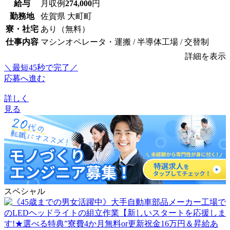
給与
月収例
274,000
円
勤務地
佐賀県 大町町
寮・社宅
あり（無料）
仕事内容
マシンオペレータ・運搬 / 半導体工場 / 交替制
詳細を表示
＼最短45秒で完了／
応募へ進む
詳しく
見る
スペシャル