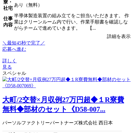
寮・
あり（無料）
社宅
半導体製造装置の組み立てをご担当いただきます。 作
仕事
業はクリーンルーム内で行い、作業手順書を確認しな
内容
がらチームで進めていきます。 【...
詳細を表示
＼最短45秒で完了／
応募へ進む
詳しく
見る
スペシャル
大町/2交替×月収例27万円超◆１R寮費
無料◆部材のセット《D58-007...
パーソルファクトリーパートナーズ株式会社 西日本