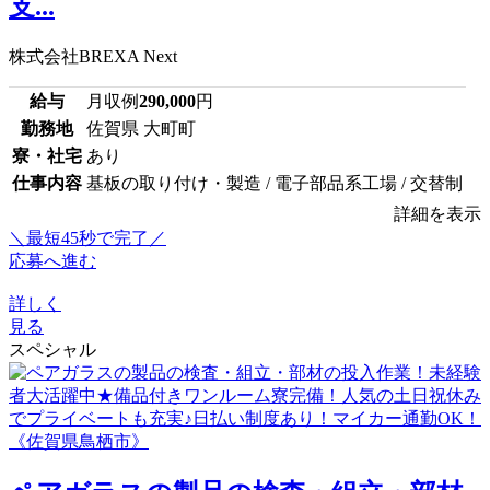
支...
株式会社BREXA Next
給与
月収例
290,000
円
勤務地
佐賀県 大町町
寮・社宅
あり
仕事内容
基板の取り付け・製造 / 電子部品系工場 / 交替制
詳細を表示
＼最短45秒で完了／
応募へ進む
詳しく
見る
スペシャル