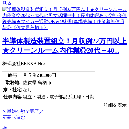
見る
半導体製造装置組立！月収例22万円以上
★クリーンルーム内作業◎20代～40...
株式会社BREXA Next
給与
月収例
230,000
円
勤務地
佐賀県 鳥栖市
寮・社宅
なし
仕事内容
組立・製造 / 電子部品系工場 / 日勤
詳細を表示
＼最短45秒で完了／
応募へ進む
詳しく