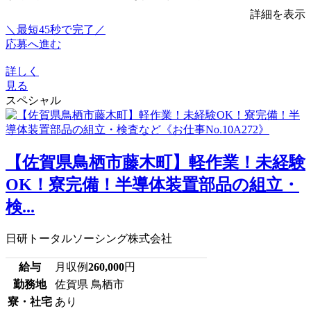
詳細を表示
＼最短45秒で完了／
応募へ進む
詳しく
見る
スペシャル
【佐賀県鳥栖市藤木町】軽作業！未経験
OK！寮完備！半導体装置部品の組立・
検...
日研トータルソーシング株式会社
給与
月収例
260,000
円
勤務地
佐賀県 鳥栖市
寮・社宅
あり