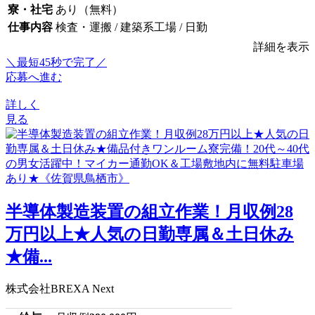
寮・社宅
あり（無料）
仕事内容
検査・運搬 / 建築系工場 / 日勤
詳細を表示
＼最短45秒で完了／
応募へ進む
詳しく
見る
半導体製造装置の組立作業！月収例28
万円以上★人気の日勤専属＆土日休み
★備...
株式会社BREXA Next