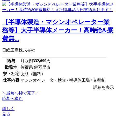
【半導体製造・マシンオペレーター業
務等】大手半導体メーカー！高時給&寮
費無...
日総工産株式会社
給与
月収例
332,699
円
勤務地
佐賀県 伊万里市
寮・社宅
あり（無料）
仕事内容
マシンオペレータ・検査 / 半導体工場 / 交替制
詳細を表示
＼最短45秒で完了／
応募へ進む
詳しく
見る