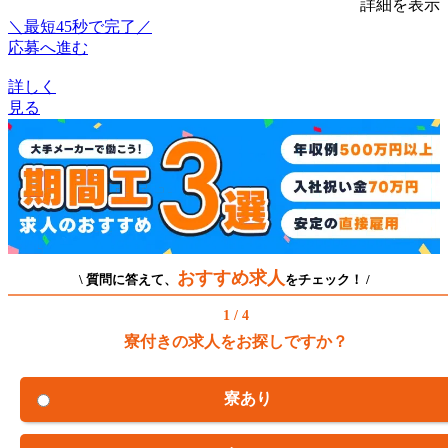
詳細を表示
＼最短45秒で完了／
応募へ進む
詳しく
見る
おすすめ求人
\ 質問に答えて、
をチェック！ /
1 / 4
寮付きの求人をお探しですか？
寮あり