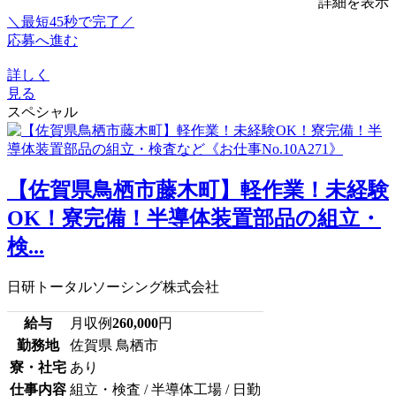
詳細を表示
＼最短45秒で完了／
応募へ進む
詳しく
見る
スペシャル
【佐賀県鳥栖市藤木町】軽作業！未経験
OK！寮完備！半導体装置部品の組立・
検...
日研トータルソーシング株式会社
給与
月収例
260,000
円
勤務地
佐賀県 鳥栖市
寮・社宅
あり
仕事内容
組立・検査 / 半導体工場 / 日勤