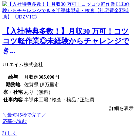
【入社特典多数！】月収30 万可！コツ
コツ軽作業◎未経験からチャレンジで
き...
UTエイム株式会社
給与
月収例
305,096
円
勤務地
佐賀県 伊万里市
寮・社宅
あり（無料）
仕事内容
半導体工場 / 検査・検品 / 正社員
詳細を表示
＼最短45秒で完了／
応募へ進む
詳しく