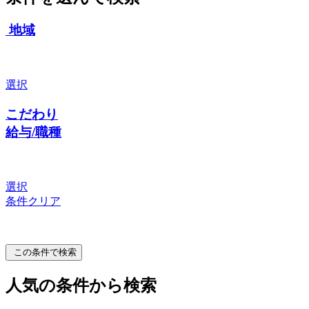
地域
選択
こだわり
給与/職種
選択
条件クリア
この条件で検索
人気の条件から検索