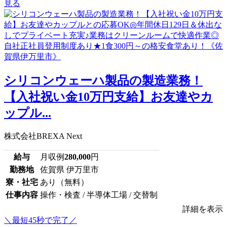
見る
シリコンウェーハ製品の製造業務！
【入社祝い金10万円支給】お友達やカ
ップル...
株式会社BREXA Next
給与
月収例
280,000
円
勤務地
佐賀県 伊万里市
寮・社宅
あり（無料）
仕事内容
操作・検査 / 半導体工場 / 交替制
詳細を表示
＼最短45秒で完了／