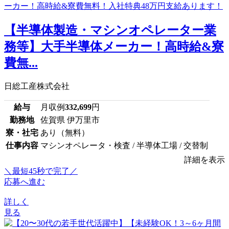
【半導体製造・マシンオペレーター業
務等】大手半導体メーカー！高時給&寮
費無...
日総工産株式会社
給与
月収例
332,699
円
勤務地
佐賀県 伊万里市
寮・社宅
あり（無料）
仕事内容
マシンオペレータ・検査 / 半導体工場 / 交替制
詳細を表示
＼最短45秒で完了／
応募へ進む
詳しく
見る