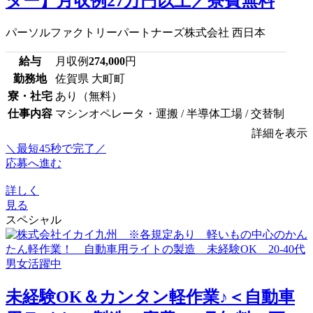
ター】月収例27万円以上／寮費無料
パーソルファクトリーパートナーズ株式会社 西日本
給与
月収例
274,000
円
勤務地
佐賀県 大町町
寮・社宅
あり（無料）
仕事内容
マシンオペレータ・運搬 / 半導体工場 / 交替制
詳細を表示
＼最短45秒で完了／
応募へ進む
詳しく
見る
スペシャル
未経験OK＆カンタン軽作業♪＜自動車