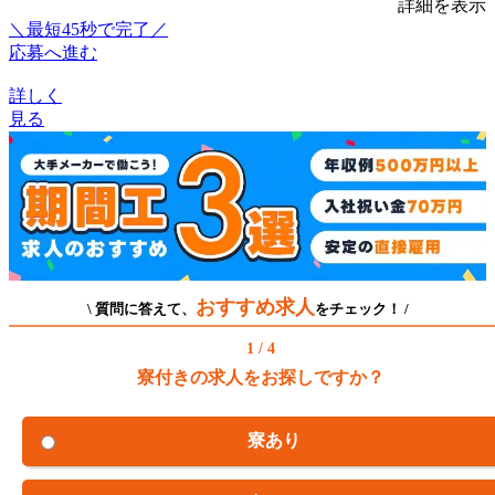
詳細を表示
＼最短45秒で完了／
応募へ進む
詳しく
見る
おすすめ求人
\ 質問に答えて、
をチェック！ /
1 / 4
寮付きの求人をお探しですか？
寮あり