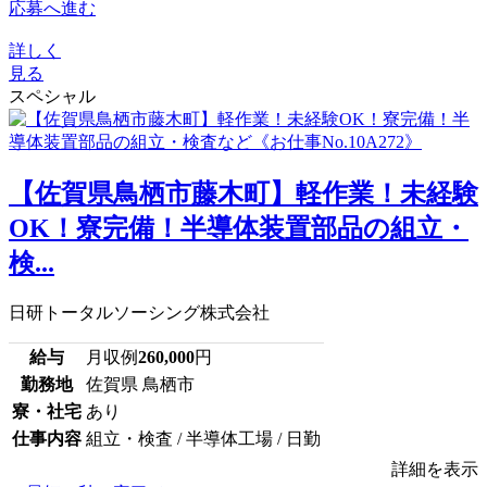
応募へ進む
詳しく
見る
スペシャル
【佐賀県鳥栖市藤木町】軽作業！未経験
OK！寮完備！半導体装置部品の組立・
検...
日研トータルソーシング株式会社
給与
月収例
260,000
円
勤務地
佐賀県 鳥栖市
寮・社宅
あり
仕事内容
組立・検査 / 半導体工場 / 日勤
詳細を表示