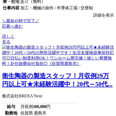
寮・社宅
あり（無料）
仕事内容
加工・機械の操作 / 半導体工場 / 交替制
詳細を表示
＼最短45秒で完了／
応募へ進む
詳しく
見る
衛生陶器の製造スタッフ！月収例29万
円以上可★未経験活躍中！20代～50代...
株式会社BREXA Next
給与
月収例
300,000
円
勤務地
佐賀県 鹿島市