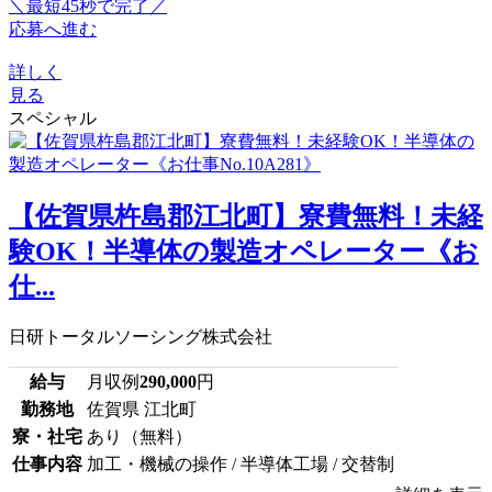
＼最短45秒で完了／
応募へ進む
詳しく
見る
スペシャル
【佐賀県杵島郡江北町】寮費無料！未経
験OK！半導体の製造オペレーター《お
仕...
日研トータルソーシング株式会社
給与
月収例
290,000
円
勤務地
佐賀県 江北町
寮・社宅
あり（無料）
仕事内容
加工・機械の操作 / 半導体工場 / 交替制