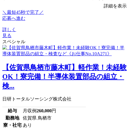
詳細を表示
＼最短45秒で完了／
応募へ進む
詳しく
見る
スペシャル
【佐賀県鳥栖市藤木町】軽作業！未経験
OK！寮完備！半導体装置部品の組立・
検...
日研トータルソーシング株式会社
給与
月収例
260,000
円
勤務地
佐賀県 鳥栖市
寮・社宅
あり