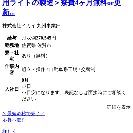
用ライトの製造＞寮費4ヶ月無料or更
新...
株式会社イカイ 九州事業部
給与
月収例
270,545
円
勤務地
佐賀県 佐賀市
寮・社
あり（無料）
宅
仕事内
組立・操作 / 自動車系工場 / 交替制
容
8月
17日
入社日
※目安になります、表記なしは面接時にご相談く
ださい
詳細を表示
＼最短45秒で完了／
応募へ進む
詳しく