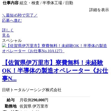
仕事内容
組立・検査 / 半導体工場 / 日勤
詳細を表示
＼最短45秒で完了／
応募へ進む
詳しく
見る
スペシャル
【佐賀県伊万里市】寮費無料！未経験
OK！半導体の製造オペレーター《お仕
事N...
日研トータルソーシング株式会社
給与
月収例
290,000
円
勤務地
佐賀県 伊万里市