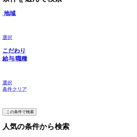
地域
選択
こだわり
給与/職種
選択
条件クリア
この条件で検索
人気の条件から検索