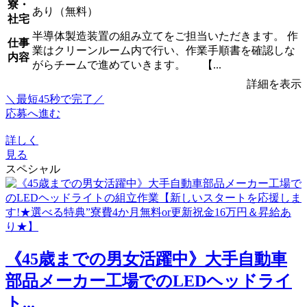
寮・
あり（無料）
社宅
半導体製造装置の組み立てをご担当いただきます。 作
仕事
業はクリーンルーム内で行い、作業手順書を確認しな
内容
がらチームで進めていきます。 【...
詳細を表示
＼最短45秒で完了／
応募へ進む
詳しく
見る
スペシャル
《45歳までの男女活躍中》大手自動車
部品メーカー工場でのLEDヘッドライ
ト...