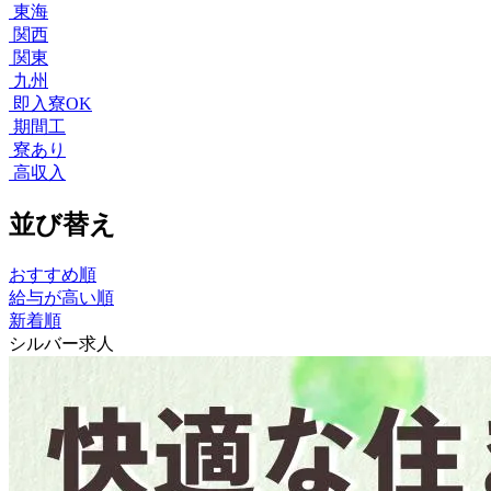
東海
関西
関東
九州
即入寮OK
期間工
寮あり
高収入
並び替え
おすすめ順
給与が高い順
新着順
シルバー求人