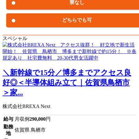
寮なし
どちらでも可
スペシャル
＼新幹線で15分／博多までアクセス良
好◎＜半導体組み立て｜佐賀県鳥栖市
＞家...
株式会社BREXA Next
給与
月収例
290,000
円
勤務
佐賀県 鳥栖市
地