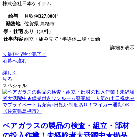
株式会社日本ケイテム
給与
月収例
327,000
円
勤務地
佐賀県 鳥栖市
寮・社宅
あり（無料）
仕事内容
組立・組み立て / 半導体工場 / 日勤
詳細を表示
＼最短45秒で完了／
応募へ進む
詳しく
見る
スペシャル
ペアガラスの製品の検査・組立・部材
の投入作業！未経験者大活躍中★備品