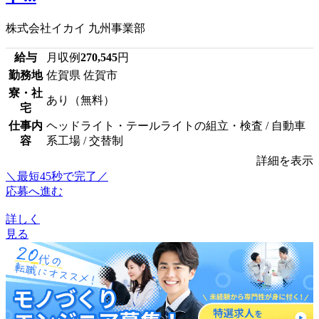
株式会社イカイ 九州事業部
給与
月収例
270,545
円
勤務地
佐賀県 佐賀市
寮・社
あり（無料）
宅
仕事内
ヘッドライト・テールライトの組立・検査 / 自動車
容
系工場 / 交替制
詳細を表示
＼最短45秒で完了／
応募へ進む
詳しく
見る