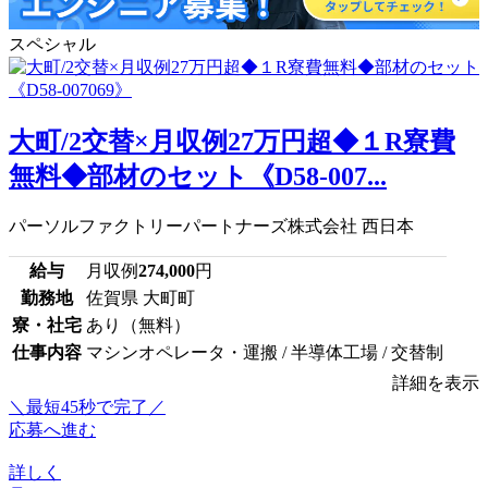
スペシャル
大町/2交替×月収例27万円超◆１R寮費
無料◆部材のセット《D58-007...
パーソルファクトリーパートナーズ株式会社 西日本
給与
月収例
274,000
円
勤務地
佐賀県 大町町
寮・社宅
あり（無料）
仕事内容
マシンオペレータ・運搬 / 半導体工場 / 交替制
詳細を表示
＼最短45秒で完了／
応募へ進む
詳しく