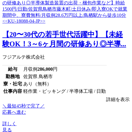
【20〜30代の若手世代活躍中】【未経
験OK！3～6ヶ月間の研修あり◎半導...
フジアルテ株式会社
給与
月収例
286,000
円
勤務地
佐賀県 鳥栖市
寮・社宅
あり（無料）
仕事内容
軽作業・ピッキング / 半導体工場 / 日勤
詳細を表示
＼最短45秒で完了／
応募へ進む
詳しく
見る