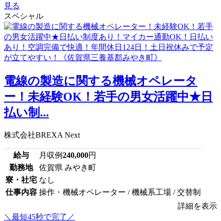
見る
スペシャル
電線の製造に関する機械オペレータ
ー！未経験OK！若手の男女活躍中★日
払い制...
株式会社BREXA Next
給与
月収例
240,000
円
勤務地
佐賀県 みやき町
寮・社宅
なし
仕事内容
操作・機械オペレーター / 機械系工場 / 交替制
詳細を表示
＼最短45秒で完了／