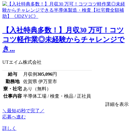
【入社特典多数！】月収30 万可！コツ
コツ軽作業◎未経験からチャレンジで
き...
UTエイム株式会社
給与
月収例
305,096
円
勤務地
佐賀県 伊万里市
寮・社宅
あり（無料）
仕事内容
半導体工場 / 検査・検品 / 正社員
詳細を表示
＼最短45秒で完了／
応募へ進む
詳しく