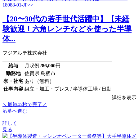
【20〜30代の若手世代活躍中】【未経
験歓迎！六角レンチなどを使った半導
体...
フジアルテ株式会社
給与
月収例
286,000
円
勤務地
佐賀県 鳥栖市
寮・社宅
あり（無料）
仕事内容
組立・加工・プレス / 半導体工場 / 日勤
詳細を表示
＼最短45秒で完了／
応募へ進む
詳しく
見る