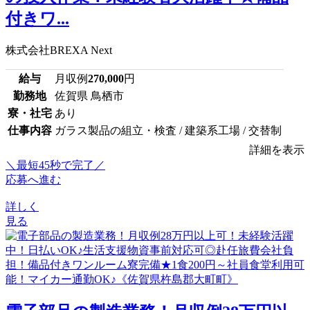
付きワ...
株式会社BREXA Next
給与
月収例
270,000
円
勤務地
佐賀県 鳥栖市
寮・社宅
あり
仕事内容
ガラス製品の組立・検査 / 建築系工場 / 交替制
詳細を表示
＼最短45秒で完了／
応募へ進む
詳しく
見る