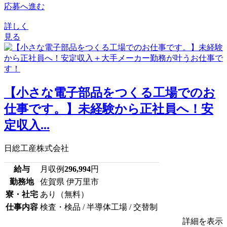
応募へ進む
詳しく
見る
【小さな電子部品をつくる工場でのお
仕事です。】未経験から正社員へ！安
定収入...
日総工産株式会社
給与
月収例
296,994
円
勤務地
佐賀県 伊万里市
寮・社宅
あり（無料）
仕事内容
検査・検品 / 半導体工場 / 交替制
詳細を表示