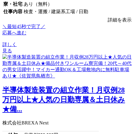
寮・社宅
あり（無料）
仕事内容
検査・運搬 / 建築系工場 / 日勤
詳細を表示
＼最短45秒で完了／
応募へ進む
詳しく
見る
半導体製造装置の組立作業！月収例28
万円以上★人気の日勤専属＆土日休み
★備...
株式会社BREXA Next