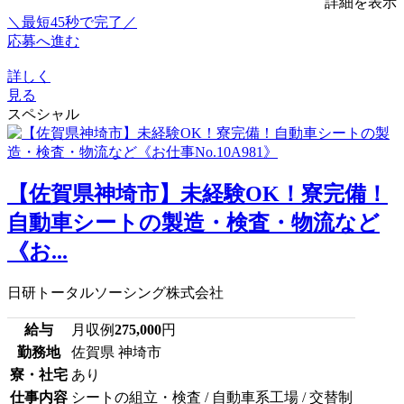
詳細を表示
＼最短45秒で完了／
応募へ進む
詳しく
見る
スペシャル
【佐賀県神埼市】未経験OK！寮完備！
自動車シートの製造・検査・物流など
《お...
日研トータルソーシング株式会社
給与
月収例
275,000
円
勤務地
佐賀県 神埼市
寮・社宅
あり
仕事内容
シートの組立・検査 / 自動車系工場 / 交替制