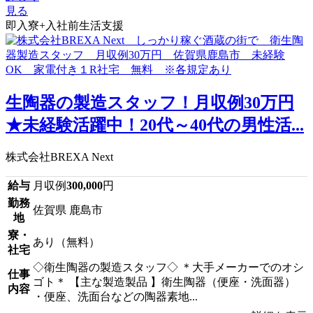
見る
即入寮+入社前生活支援
生陶器の製造スタッフ！月収例30万円
★未経験活躍中！20代～40代の男性活...
株式会社BREXA Next
給与
月収例
300,000
円
勤務
佐賀県 鹿島市
地
寮・
あり（無料）
社宅
◇衛生陶器の製造スタッフ◇ ＊大手メーカーでのオシ
仕事
ゴト＊ 【主な製造製品 】衛生陶器（便座・洗面器）
内容
・便座、洗面台などの陶器素地...