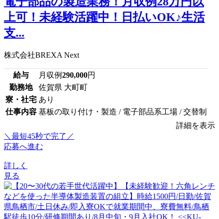
電子部品の製造業務！月収例28万円以
上可！未経験活躍中！日払いOK♪生活
支...
株式会社BREXA Next
給与
月収例
290,000
円
勤務地
佐賀県 大町町
寮・社宅
あり
仕事内容
基板の取り付け・製造 / 電子部品系工場 / 交替制
詳細を表示
＼最短45秒で完了／
応募へ進む
詳しく
見る