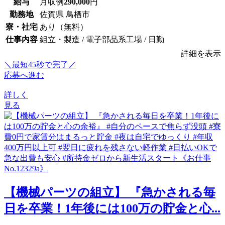
給与
月収例
290,000
円
勤務地
佐賀県 鳥栖市
寮・社宅
あり（無料）
仕事内容
組立・製造 / 電子部品系工場 / 日勤
詳細を表示
＼最短45秒で完了／
応募へ進む
詳しく
見る
【機械パーツの組立】 『急かされる毎
日を卒業！1年後には100万の貯金と心...