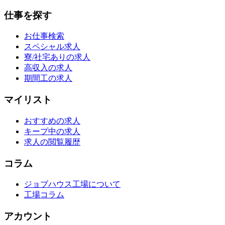
仕事を探す
お仕事検索
スペシャル求人
寮/社宅ありの求人
高収入の求人
期間工の求人
マイリスト
おすすめの求人
キープ中の求人
求人の閲覧履歴
コラム
ジョブハウス工場について
工場コラム
アカウント