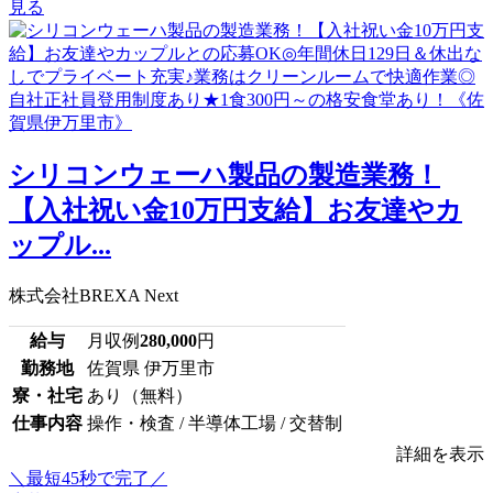
見る
シリコンウェーハ製品の製造業務！
【入社祝い金10万円支給】お友達やカ
ップル...
株式会社BREXA Next
給与
月収例
280,000
円
勤務地
佐賀県 伊万里市
寮・社宅
あり（無料）
仕事内容
操作・検査 / 半導体工場 / 交替制
詳細を表示
＼最短45秒で完了／