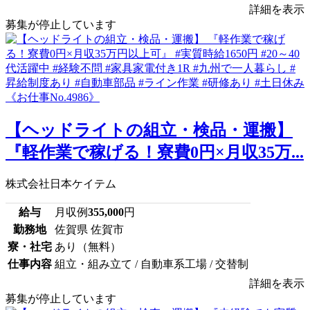
詳細を表示
募集が停止しています
【ヘッドライトの組立・検品・運搬】
『軽作業で稼げる！寮費0円×月収35万...
株式会社日本ケイテム
給与
月収例
355,000
円
勤務地
佐賀県 佐賀市
寮・社宅
あり（無料）
仕事内容
組立・組み立て / 自動車系工場 / 交替制
詳細を表示
募集が停止しています