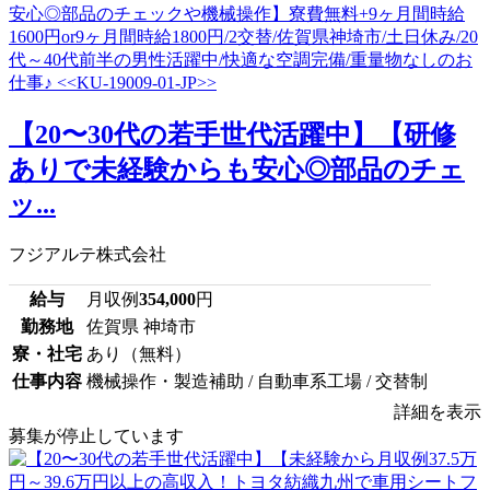
【20〜30代の若手世代活躍中】【研修
ありで未経験からも安心◎部品のチェ
ッ...
フジアルテ株式会社
給与
月収例
354,000
円
勤務地
佐賀県 神埼市
寮・社宅
あり（無料）
仕事内容
機械操作・製造補助 / 自動車系工場 / 交替制
詳細を表示
募集が停止しています