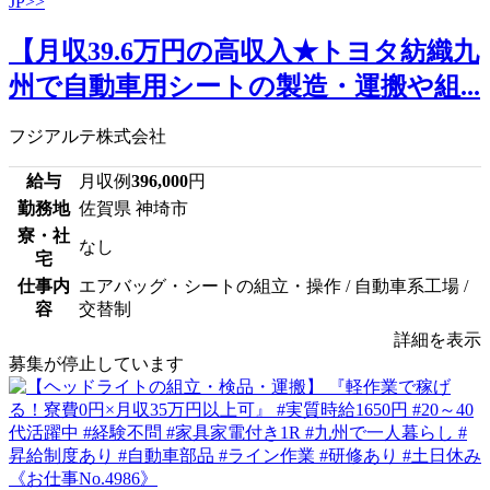
【月収39.6万円の高収入★トヨタ紡織九
州で自動車用シートの製造・運搬や組...
フジアルテ株式会社
給与
月収例
396,000
円
勤務地
佐賀県 神埼市
寮・社
なし
宅
仕事内
エアバッグ・シートの組立・操作 / 自動車系工場 /
容
交替制
詳細を表示
募集が停止しています