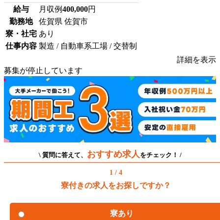
給与
月収例
400,000
円
勤務地
佐賀県 佐賀市
寮・社宅
あり
仕事内容
製造 / 自動車系工場 / 交替制
詳細を表示
募集が停止しています
おすすめ求人
\ 質問に答えて、
をチェック！ /
1 / 4
寮付きの求人をお探しですか？
寮あり