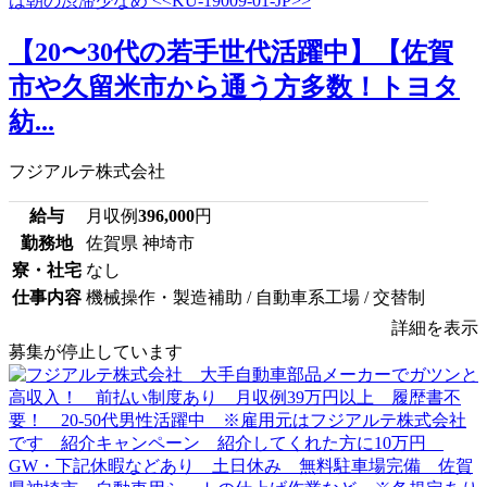
【20〜30代の若手世代活躍中】【佐賀
市や久留米市から通う方多数！トヨタ
紡...
フジアルテ株式会社
給与
月収例
396,000
円
勤務地
佐賀県 神埼市
寮・社宅
なし
仕事内容
機械操作・製造補助 / 自動車系工場 / 交替制
詳細を表示
募集が停止しています