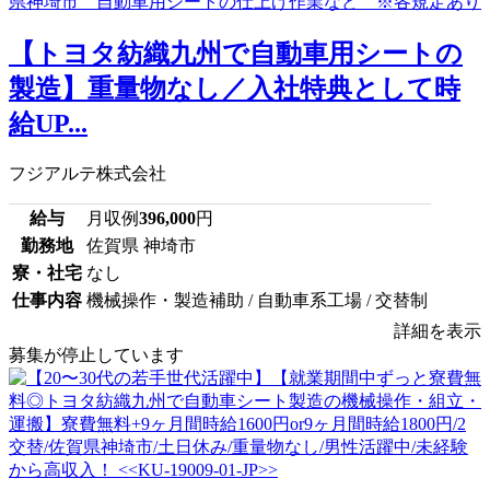
【トヨタ紡織九州で自動車用シートの
製造】重量物なし／入社特典として時
給UP...
フジアルテ株式会社
給与
月収例
396,000
円
勤務地
佐賀県 神埼市
寮・社宅
なし
仕事内容
機械操作・製造補助 / 自動車系工場 / 交替制
詳細を表示
募集が停止しています