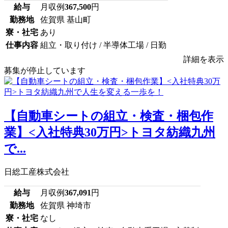
給与
月収例
367,500
円
勤務地
佐賀県 基山町
寮・社宅
あり
仕事内容
組立・取り付け / 半導体工場 / 日勤
詳細を表示
募集が停止しています
【自動車シートの組立・検査・梱包作
業】<入社特典30万円>トヨタ紡織九州
で...
日総工産株式会社
給与
月収例
367,091
円
勤務地
佐賀県 神埼市
寮・社宅
なし