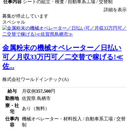
仕事内容
シートの組立・検査 / 自動車系工場 / 交替制
詳細を表示
募集が停止しています
スペシャル
金属粉末の機械オペレーター／日払い
可／月収33万円可／二交替で稼げる!≪
佐...
株式会社ワールドインテック(A)
給与
月収例
357,500
円
勤務地
佐賀県 鳥栖市
寮・社
あり（無料）
宅
仕事内
機械オペレーター・材料投入 / 自動車系工場 / 交替
容
制