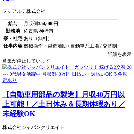
フジアルテ株式会社
給与
月収例
354,000
円
勤務地
佐賀県 神埼市
寮・社宅
あり（無料）
仕事内容
機械操作・製造補助 / 自動車系工場 / 交替制
詳細を表示
募集が停止しています
【自動車用部品の製造】月収40万円以
上可能！／土日休み＆長期休暇あり／
未経験OK
株式会社ジャパンクリエイト