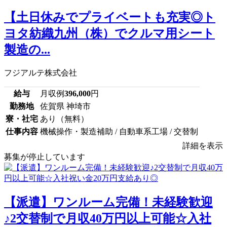
【土日休みでプライベートも充実◎ト
ヨタ紡織九州（株）でクルマ用シート
製造の...
フジアルテ株式会社
給与
月収例
396,000
円
勤務地
佐賀県 神埼市
寮・社宅
あり（無料）
仕事内容
機械操作・製造補助 / 自動車系工場 / 交替制
詳細を表示
募集が停止しています
【派遣】ワンルーム完備！未経験歓迎
♪2交替制で月収40万円以上可能☆入社