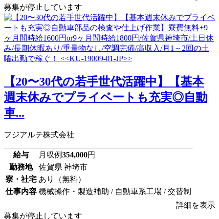
募集が停止しています
【20〜30代の若手世代活躍中】【基本
週末休みでプライベートも充実◎自動
車...
フジアルテ株式会社
給与
月収例
354,000
円
勤務地
佐賀県 神埼市
寮・社宅
あり（無料）
仕事内容
機械操作・製造補助 / 自動車系工場 / 交替制
詳細を表示
募集が停止しています