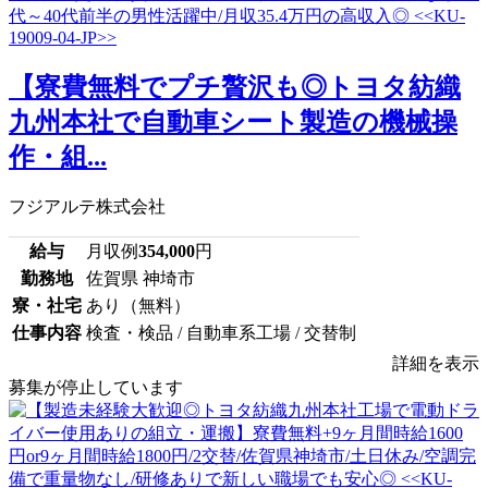
【寮費無料でプチ贅沢も◎トヨタ紡織
九州本社で自動車シート製造の機械操
作・組...
フジアルテ株式会社
給与
月収例
354,000
円
勤務地
佐賀県 神埼市
寮・社宅
あり（無料）
仕事内容
検査・検品 / 自動車系工場 / 交替制
詳細を表示
募集が停止しています