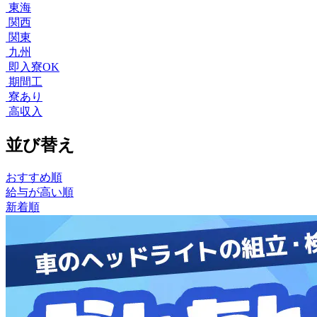
東海
関西
関東
九州
即入寮OK
期間工
寮あり
高収入
並び替え
おすすめ順
給与が高い順
新着順