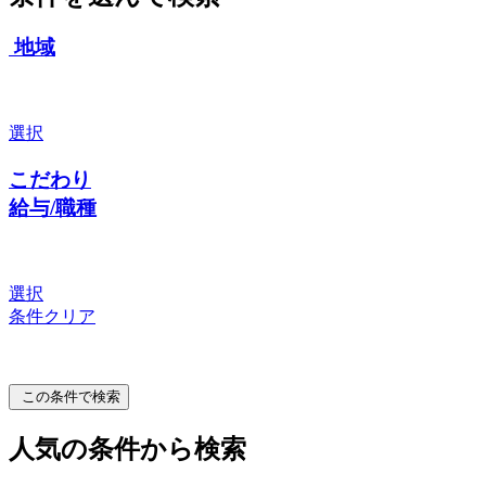
地域
選択
こだわり
給与/職種
選択
条件クリア
この条件で検索
人気の条件から検索