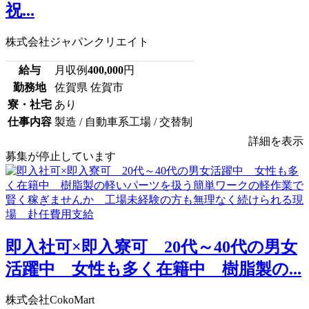
祝...
株式会社ジャパンクリエイト
給与
月収例
400,000
円
勤務地
佐賀県 佐賀市
寮・社宅
あり
仕事内容
製造 / 自動車系工場 / 交替制
詳細を表示
募集が停止しています
即入社可×即入寮可 20代～40代の男女
活躍中 女性も多く在籍中 樹脂製の...
株式会社CokoMart