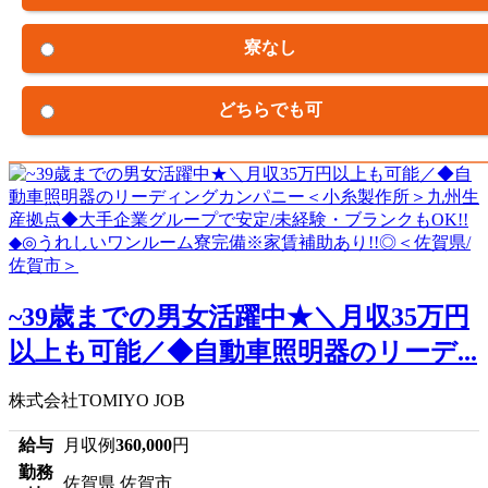
寮なし
どちらでも可
~39歳までの男女活躍中★＼月収35万円
以上も可能／◆自動車照明器のリーデ...
株式会社TOMIYO JOB
給与
月収例
360,000
円
勤務
佐賀県 佐賀市