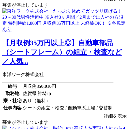
募集が停止しています
【月収例35万円以上◎】自動車部品
（シートフレーム）の組立・検査など
／人気...
東洋ワーク株式会社
給与
月収例
350,010
円
勤務地
佐賀県 神埼市
寮・社宅
あり（無料）
仕事内容
シートの組立・検査 / 自動車系工場 / 交替制
詳細を表示
募集が停止しています