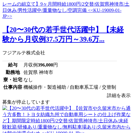
【20〜30代の若手世代活躍中】【未経
験から月収例37.5万円～39.6万...
フジアルテ株式会社
給与
月収例
396,000
円
勤務地
佐賀県 神埼市
寮・社宅
なし
仕事内容
機械操作・製造補助 / 自動車系工場 / 交替制
詳細を表示
募集が停止しています