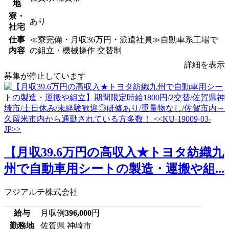
地
寮・
あり
社宅
仕事
≪寮完備・月収36万円・派遣社員≫自動車系工場で
内容
の組立・機械操作 交替制
詳細を表示
募集が停止しています
【月収39.6万円の高収入★トヨタ紡織九
州で自動車用シートの製造・運搬や組...
フジアルテ株式会社
給与
月収例
396,000
円
勤務地
佐賀県 神埼市