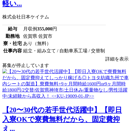
軽い...
株式会社日本ケイテム
給与
月収例
355,000
円
勤務地
佐賀県 佐賀市
寮・社宅
あり（無料）
仕事内容
組立・組み立て / 自動車系工場 / 交替制
詳細を表示
募集が停止しています
【20〜30代の若手世代活躍中】【即日
入寮OKで寮費無料だから、固定費抑
え...