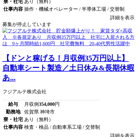
寮・社宅
あり（無料）
仕事内容
操作・機械オペレーター / 半導体工場 / 交替制
詳細を表示
募集が停止しています
【ドンと稼げる！月収例35万円以上】
自動車シート製造／土日休み&長期休暇
あ...
フジアルテ株式会社
給与
月収例
354,000
円
勤務地
佐賀県 神埼市
寮・社宅
あり（無料）
仕事内容
検査・検品 / 自動車系工場 / 交替制
詳細を表示