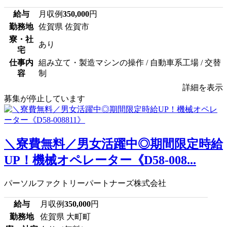
給与
月収例
350,000
円
勤務地
佐賀県 佐賀市
寮・社
あり
宅
仕事内
組み立て・製造マシンの操作 / 自動車系工場 / 交替
容
制
詳細を表示
募集が停止しています
＼寮費無料／男女活躍中◎期間限定時給
UP！機械オペレーター《D58-008...
パーソルファクトリーパートナーズ株式会社
給与
月収例
350,000
円
勤務地
佐賀県 大町町