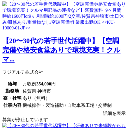
【20〜30代の若手世代活躍中】【空調
完備や格安食堂ありで環境充実！クル
マ...
フジアルテ株式会社
給与
月収例
354,000
円
勤務地
佐賀県 神埼市
寮・社宅
あり（無料）
仕事内容
機械操作・製造補助 / 自動車系工場 / 交替制
詳細を表示
募集が停止しています