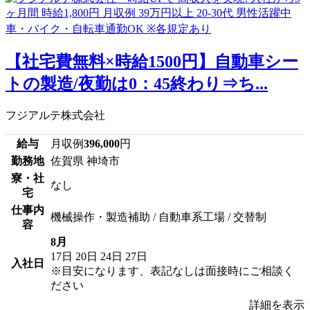
【社宅費無料×時給1500円】自動車シー
トの製造/夜勤は0：45終わり⇒ち...
フジアルテ株式会社
給与
月収例
396,000
円
勤務地
佐賀県 神埼市
寮・社
なし
宅
仕事内
機械操作・製造補助 / 自動車系工場 / 交替制
容
8月
17日
20日
24日
27日
入社日
※目安になります、表記なしは面接時にご相談く
ださい
詳細を表示