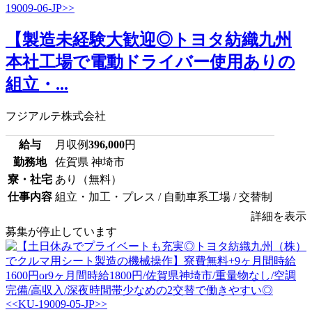
【製造未経験大歓迎◎トヨタ紡織九州
本社工場で電動ドライバー使用ありの
組立・...
フジアルテ株式会社
給与
月収例
396,000
円
勤務地
佐賀県 神埼市
寮・社宅
あり（無料）
仕事内容
組立・加工・プレス / 自動車系工場 / 交替制
詳細を表示
募集が停止しています