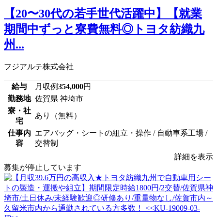
【20〜30代の若手世代活躍中】【就業
期間中ずっと寮費無料◎トヨタ紡織九
州...
フジアルテ株式会社
給与
月収例
354,000
円
勤務地
佐賀県 神埼市
寮・社
あり（無料）
宅
仕事内
エアバッグ・シートの組立・操作 / 自動車系工場 /
容
交替制
詳細を表示
募集が停止しています