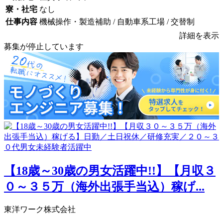
寮・社宅
なし
仕事内容
機械操作・製造補助 / 自動車系工場 / 交替制
詳細を表示
募集が停止しています
【18歳～30歳の男女活躍中!!】【月収３
０～３５万（海外出張手当込）稼げ...
東洋ワーク株式会社