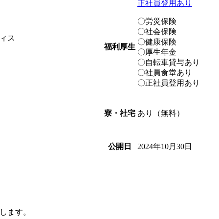
正社員登用あり
〇労災保険
〇社会保険
ィス
〇健康保険
福利厚生
〇厚生年金
〇自転車貸与あり
〇社員食堂あり
〇正社員登用あり
あり（無料）
寮・社宅
2024年10月30日
公開日
りします。