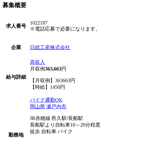
募集概要
1022197
求人番号
※電話応募で必要になります。
日総工産株式会社
企業
高収入
月収例
363,663
円
給与詳細
【月収例】363663円
【時給】1450円
バイク通勤OK
岡山県
瀬戸内市
JR赤穂線 邑久駅/長船駅
長船駅より自転車10～20分程度
徒歩 自転車 バイク
勤務地