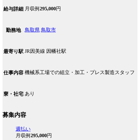
月収例
295,000
円
給与詳細
鳥取県
鳥取市
勤務地
JR因美線 因幡社駅
最寄り駅
機械系工場での組立・加工・プレス製造スタッフ
仕事内容
あり
寮・社宅
募集内容
週払い
月収例
295,000
円