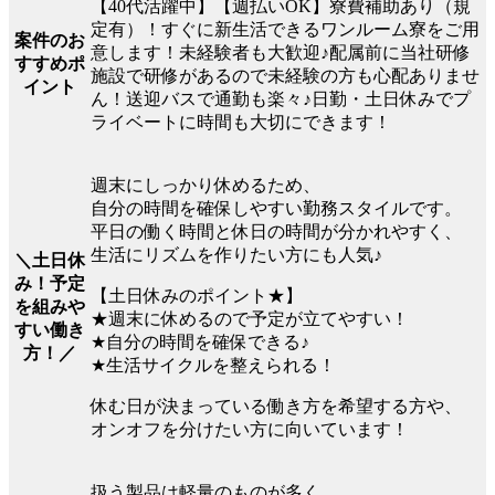
【40代活躍中】【週払いOK】寮費補助あり（規
定有）！すぐに新生活できるワンルーム寮をご用
案件のお
意します！未経験者も大歓迎♪配属前に当社研修
すすめポ
施設で研修があるので未経験の方も心配ありませ
イント
ん！送迎バスで通勤も楽々♪日勤・土日休みでプ
ライベートに時間も大切にできます！
週末にしっかり休めるため、
自分の時間を確保しやすい勤務スタイルです。
平日の働く時間と休日の時間が分かれやすく、
生活にリズムを作りたい方にも人気♪
＼土日休
み！予定
【土日休みのポイント★】
を組みや
★週末に休めるので予定が立てやすい！
すい働き
★自分の時間を確保できる♪
方！／
★生活サイクルを整えられる！
休む日が決まっている働き方を希望する方や、
オンオフを分けたい方に向いています！
扱う製品は軽量のものが多く、