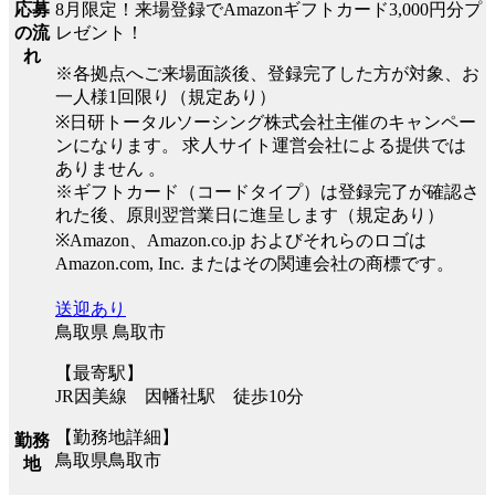
8月限定！来場登録でAmazonギフトカード3,000円分プ
応募
レゼント！
の流
れ
※各拠点へご来場面談後、登録完了した方が対象、お
一人様1回限り（規定あり）
※日研トータルソーシング株式会社主催のキャンペー
ンになります。 求人サイト運営会社による提供では
ありません 。
※ギフトカード（コードタイプ）は登録完了が確認さ
れた後、原則翌営業日に進呈します（規定あり）
※Amazon、Amazon.co.jp およびそれらのロゴは
Amazon.com, Inc. またはその関連会社の商標です。
送迎あり
鳥取県 鳥取市
【最寄駅】
JR因美線 因幡社駅 徒歩10分
【勤務地詳細】
勤務
鳥取県鳥取市
地