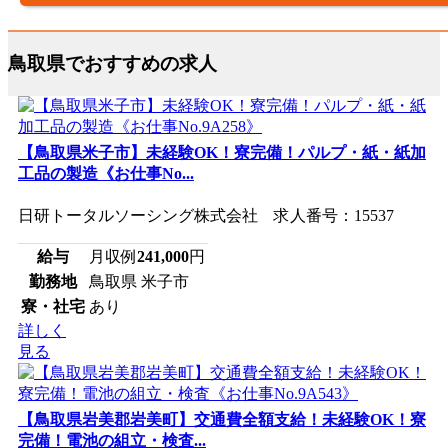
鳥取県でおすすめの求人
【鳥取県米子市】未経験OK！寮完備！パルプ・紙・紙加
工品の製造《お仕事No...
日研トータルソーシング株式会社 求人番号：15537
給与
月収例
241,000
円
勤務地
鳥取県 米子市
寮・社宅
あり
詳しく
見る
【鳥取県岩美郡岩美町】交通費全額支給！未経験OK！寮
完備！電池の組立・検査...