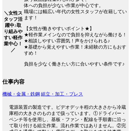
体への負担が少ない作業が中心です。
職場には幅広い年代の女性スタッフが在籍してい
＼女性ス
ます！
タッフ活
躍中♪取
【女性が働きやすいポイント★】
り組みや
★軽作業メインなので負担を抑えながら働ける！
すい軽作
★相談しやすい雰囲気！声をかけられる♪
業中心！
★基礎から覚えやすい作業！未経験の方にもおす
／
すめ！
負担を少なく働きたい方に合いやすい条件です♪
仕事内容
機械・金属・鉄鋼
組立・加工・プレス
電源装置の製造です。ビデオデッキ程の大きさから冷蔵
庫程の大きさのものまで扱っています。①ドライバー・
ペンチ等を使用し、基板・ファン・配線を手順書に沿っ
て取り付ける組立作業。流れ作業ではありません。②完