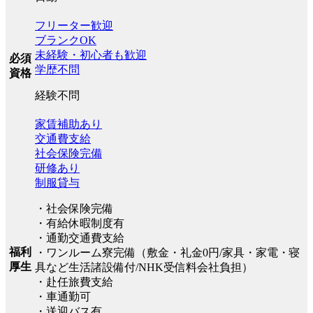
フリーター歓迎
ブランクOK
未経験・初心者も歓迎
必須
学歴不問
資格
経験不問
家賃補助あり
交通費支給
社会保険完備
研修あり
制服貸与
・社会保険完備
・有給休暇制度有
・通勤交通費支給
福利
・ワンルーム寮完備（敷金・礼金0円/家具・家電・寝
厚生
具など生活諸設備付/NHK受信料会社負担）
・赴任旅費支給
・車通勤可
・送迎バス有