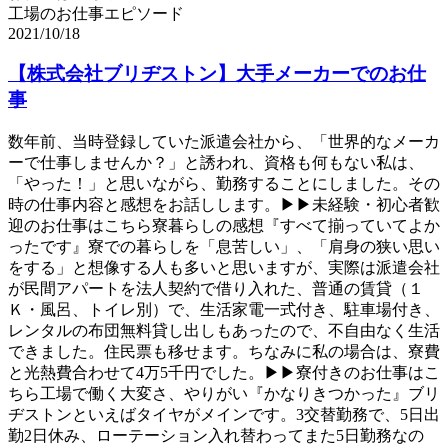
工場のお仕事エピソード
2021/10/18
【株式会社ブリヂストン】大手メーカーでのお仕
事
数年前、当時登録していた派遣会社から、「世界的なメーカ
ーで仕事しませんか？」と誘われ、資格も何もない私は、
「やった！」と思いながら、勤務することにしました。その
時の仕事内容と感想をお話しします。▶▶未経験・初心者歓
迎のお仕事はこちら寮暮らしの感想『すべて揃っていてよか
ったです』寮での暮らしを「息苦しい」、「肩身の狭い思い
をする」と想像する人も多いと思いますが、実際は派遣会社
が民間アパートを法人契約で借り入れた、普通の賃貸（１
Ｋ・風呂、トイレ別）で、生活家電一式付き、駐車場付き、
レンタルの布団無料貸し出しもあったので、不自由なく生活
できました。住民票も移せます。ちなみに私の場合は、寮費
と光熱費合わせて4万5千円でした。▶▶寮付きのお仕事はこ
ちら工場で働く大変さ、やりがい『かなりきつかった』ブリ
ヂストンといえばタイヤがメインです。3交替勤務で、5日出
勤2日休み、ローテーション入れ替わってまた5日勤務なの