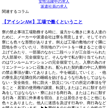
女性活躍中の求人
派遣社員の求人
関連するコラム
【アイシンAW】工場で働くということ
寮の禁止事項工場勤務する時に、遠方から働きに来る人達の
ために、メーカーや派遣会社は寮を用意します。そしてその
寮にも色々な形態があります。例えば工場の敷地のすぐ隣に
団地を作っていたり、市街地のアパートを一棟まるごと借り
上げてみたり、一部屋のなかに二段ベッドが三台並べられた
六人部屋や、完全個室など。そんな中で私が割り当てられた
のはワンルームマンションの完全個室でした。入寮の為のオ
リエンテーションに召集され、配られた契約書の中に入寮時
の禁止事項が書いてありました。中を確認していくと、・他
の寮生及び近隣住民の睡眠を妨げるような行為をしてはなら
ない・安全衛生、特に防火・防災についての所定の事項を守
ること・居室の使用権の譲渡、転貸しまたはこれに類する行
為をしてはならない・寮における商行為、またはこれに類す
る行為・居室に外来者を宿泊、または居住させること他にも
色々とありました。他人に迷惑を及ぼす行為や、商行為など
が禁止されています。▶▶寮付きのお仕事はこちら女性の工