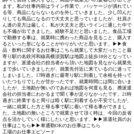
ます。私の仕事内容はライン作業で、パッケージが潰れてい
る等、商品にならないものを外していきました。少し凹んだ
りしても商品になるので大丈夫と思っていましたが、社員さ
ん達の見方は厳しく、私が大丈夫と思いラインに通した中で
も不備が出てきました。経験不足だと思いました。食品工場
で勤務する事は、就業時に携わった商品を見ること、購入す
るといった形になることがやりがいだと思います。▶▶食
品・飲料に関するお仕事はこちら就業して大変だったこと最
寄り駅の名鉄河和線高横須賀駅は地図上徒歩18分となってい
ますが、派遣会社の担当者から頂いた地図を見ながら就業先
まで歩いていきましたが、就業先付近に来ているのに迷って
しまいました。17時過ぎに最寄り駅に到着して余裕を持って
いたつもりでしたが甘かったです。就業時間には間に合いま
したが、土地勘が無いのであれば地図を何度も見る、携派遣
会社の担当者にわかるまで聞く事が足りなかったです。21時
過ぎに終業すると周りは暗く駅に到着するか不安でしたが、
一緒に就業した方と帰る事で駅に着いて帰る事ができまし
た。土地勘の無いところで就業させて頂く時は、今回の反省
点を活かしていく様にしたいと思います。▶▶派遣社員のお
仕事はこちら▶▶車通勤OKのお仕事はこちら
工場のお仕事エピソード