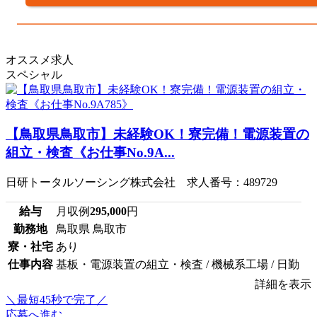
オススメ求人
スペシャル
【鳥取県鳥取市】未経験OK！寮完備！電源装置の
組立・検査《お仕事No.9A...
日研トータルソーシング株式会社 求人番号：489729
給与
月収例
295,000
円
勤務地
鳥取県 鳥取市
寮・社宅
あり
仕事内容
基板・電源装置の組立・検査 / 機械系工場 / 日勤
詳細を表示
＼最短45秒で完了／
応募へ進む