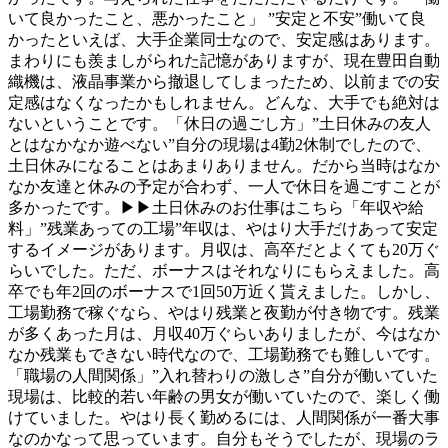
いて良かったこと、悪かったこと」 ”安定と不安”働いて良
かったといえば、大手企業同士なので、安定感はあります。
まわりにも羨ましがられた記憶がありますが、現在豊田自動
織機は、液晶事業から撤退してしまったため、以前までの安
定感はなくなったかもしれません。どんな、大手でも絶対は
ないということです。「休日の過ごし方」”土日休みの友人
とはなかなか遊べない”自分の現場は4勤2休制でしたので、
土日休みになることはあまりありません。だから当時はなか
なか友達と休みの予定が合わず、一人で休日を過ごすことが
多かったです。▶▶土日休みのお仕事はこちら「年収や給
料」”残業あっての工場”年収は、やはり大手だけあって安定
するイメージがあります。月収は、高卒だとよくても20万ぐ
らいでした。ただ、ボーナスはそれなりにもらえました。高
卒でも年2回のボーナスで1回50万近く貰えました。しかし、
工場勤務で稼ぐなら、やはり残業と夜勤が付き物です。残業
が多くあった月は、月収40万ぐらいありましたが、今はなか
なか残業もできない時代なので、工場勤務でも難しいです。
「職場の人間関係」”入れ替わりの激しさ”自分が働いていた
現場は、比較的若い年齢の男女が働いていたので、楽しく働
けていました。やはり長く勤めるには、人間関係が一番大事
なのかなって思っています。自分もそうでしたが、現場のラ