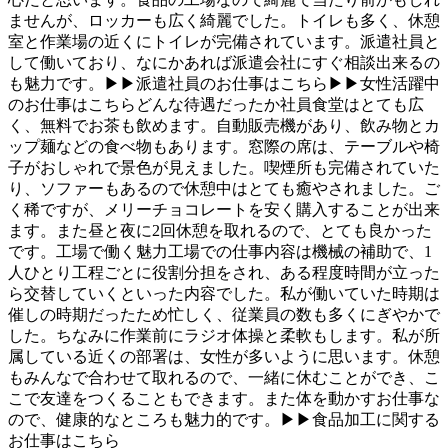
ませんが、ロッカーも広く綺麗でした。トイレも多く、休憩
室と作業場の近くにトイレが完備されています。派遣社員と
して働いており、なにかあれば派遣会社にすぐ相談出来るの
も魅力です。▶▶派遣社員のお仕事はこちら▶▶女性活躍中
のお仕事はこちらどんな待遇だったか社員食堂はとても広
く、無料でお茶も飲めます。自動販売機があり、飲み物とカ
ップ麺などの食べ物もあります。窓際の席は、テーブルや椅
子がおしゃれで景色が見えました。喫煙所も完備されていた
り、ソファーもあるので休憩中はとても癒やされました。ご
く稀ですが、メリーチョコレートを安く購入することが出来
ます。また昼と夜に2回休憩を取れるので、とても良かった
です。工場で働く魅力工場での仕事内容は機械の補助で、1
人ひとり工程ごとに役割分担をされ、ある程度時間が立った
ら交替していくといった内容でした。私が働いていた時期は
催しの時期だったため忙しく、従業員の数も多くにぎやかで
した。ちなみに作業前にラジオ体操と柔軟もします。私が所
属している近くの部署は、女性が多いように思います。休憩
もみんなで合わせて取れるので、一緒に休むことができ、こ
こで友達をつくることもできます。また体を動かすお仕事な
ので、健康的なところも魅力的です。▶▶食品加工に関する
お仕事はこちら