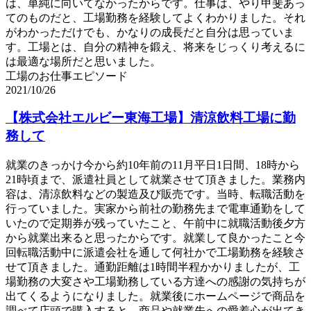
は、単純に向いてなかったからです。仕事は、やり甲斐あっ
てのものだと、工場勤務を経験してよくわかりました。それ
がわかっただけでも、かなりの成長だと自分は思っていま
す。工場とは、自分の精神を鍛え、将来をじっくり考えるに
は最適な場所だと思いました。
工場のお仕事エピソード
2021/10/26
【株式会社エルビー東海工場】清涼飲料工場に勤
務して
就業のきっかけ今から約10年前の11月平日1日間、18時から
21時頃まで、派遣社員として就業させて頂きました。業務内
容は、清涼飲料などの製造及び販売です。当時、転職活動を
行っていました。実家から前社の勤務先まで電車通勤をして
いたので定期券が残っていたこと、午前中に就職活動後夕方
から就業出来ると思ったからです。就業して良かったこと今
回転職活動中に派遣会社を通して何社かで工場勤務を経験さ
せて頂きました。通勤距離は1時間半程かかりましたが、工
場勤務の大変さや工場勤務している方達への感謝の気持ちが
出てくるようになりました。就業後にホームページで商品を
調べて店頭で購入すると、商品や就業先への愛着心が出てき