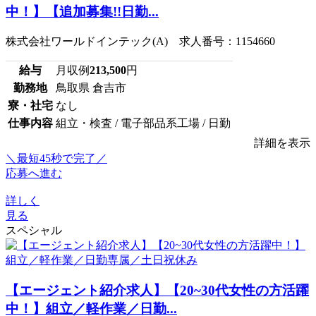
中！】【追加募集!!日勤...
株式会社ワールドインテック(A) 求人番号：1154660
給与
月収例
213,500
円
勤務地
鳥取県 倉吉市
寮・社宅
なし
仕事内容
組立・検査 / 電子部品系工場 / 日勤
詳細を表示
＼最短45秒で完了／
応募へ進む
詳しく
見る
スペシャル
【エージェント紹介求人】【20~30代女性の方活躍
中！】組立／軽作業／日勤...