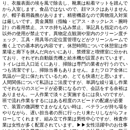
り、衣服表面の埃を風で除去し、靴裏は粘着マットを踏んで
から入室します。食品ではないので、顔マスクはありません
が、帽子着用義務があります。精密機器なので異物混入対策
は厳しいです。貴金属類（指輪・ピアス・ネックレス・腕時
計）の着用禁止、スマホ持ち込み禁止、筆記具も指定のもの
以外の使用が禁止です。異物定点観測や室内のクリーン度チ
ェック、工具・用具等の定位置管理などがクリーンルームで
働く上での基本的な内容です。休憩時間について休憩室は作
業場と廊下を挟んだ向かいにあり、禁煙室と喫煙室に分かれ
ており、それぞれ自動販売機と給水機が設置されています。
トイレは出入口近くにあり、掃除は専門の業者が行うのでい
つも清潔ですし、掃除当番もありません。またフロア全体に
気温が一定に保たれているため、とても快適だと思います。
人間関係について私語はご法度ですが、単調な繰り返し作業
でそれなりのスピードが必要になるので、会話をする余裕は
ありません。一人作業で淡々と実施するには良いのですが、
班で流れ作業をするにはある程度のスピードの配慮が必要
で、装置の微調整でまかなえない時は、ベテランが持ち場を
やりながら、遅い担当者の所に行ったり来たりしながらフォ
ローしてくれます。組み立て作業は男性中心ですが、検査作
業は女性が多く配置されています。▶▶女性活躍中のお仕事