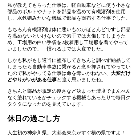
私が教えてもらった仕事は、軽自動車などに使う小さな
部品のボルトやナットを部品を温めて有機溶剤を使用
し、水鉄砲みたいな機械で部品を塗布する仕事でした。
もちろん有機溶剤は体に悪いものがほとんどですし部品
を温めないといけないので素手では火傷してしまうた
め、工場用の白い手袋を2枚着用し工場服を着てやって
いましたので、 慣れるまでは大変でした。
しかも私がもし適当に塗布してきちんと調べず納品して
しまったら自動車事故に繋がると念を押されてやってい
たので私がやってる仕事は命を奪いかねない、
大変だけ
どやりがいがある仕事
と強く思いましたね。
きちんと部品が規定の厚さなど決まった濃度でまんべん
なく塗れているかチェックする機械もあったりで毎日ク
タクタになったのを覚えています。
休日の過ごし方
人生初の神奈川県。大都会東京がすぐ横の県ですよ！