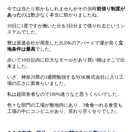
今では当たり前かもしれませんがその当時
前借り制度が
あった
のは数少なく本当に助かりましたね。
10日に1度ですが働いた分を3日分まで借りれるというシ
ステムでした。
寮は派遣会社が用意した2LDKのアパートで運が良く
立
地条件は最高
でした。
歩いて10分以内に巨大なモールがあり買い物はそこで出
来ました。
いざ、神奈川県の3週間勉強するNOK株式会社に入り工
場の広さに面食らいました。
私は超田舎者なので100%迷うなと思うくらいでした。
色々な部門の工場が敷地内にあり、3食食べれる食堂も
工場の中にコンビニがあり、至れり尽くせりでした。