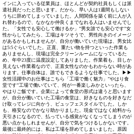
インに入っている従業員は、ほとんどが契約社員もしくは派
遣社員だったと思います。だから、早い人は1週間もしない
うちに辞めてしまっていました。人間関係を築く前に人が入
れ替わるので、なかなか仲良くまでなれる人はいませんでし
た。「女性でも安心して働けるか」”男女誰でも安心です”女
性からしてみたら、工場はキツそうで、男性向きのイメージ
があるかもしれませんが、自分が働いていた現場は、男女比
は5:5ぐらいでした。正直、重たい物を持つといった作業も
ありませんし、現場は完全クリーンルームになっているた
め、年中23度に温度設定してありました。作業着も、目しか
見えない作業着なので、正直女性なのかもわからない時があ
ります。仕事自体は、誰でもできるような仕事でした。▶▶
女性活躍中のお仕事はこちら「工場で働く魅力」”やはり食
堂です”工場で働いていて、何が一番楽しみかといったら、
やはりご飯です。企業によって食堂の形式は違うと思います
が、自分が働いていた工場の食堂は、好きなものを好きなだ
け取ってレジに向かう、ビュッフェスタイルでした。しか
も、格安なのでかなり助かりました。現金ではなく給料から
天引きになるので、払っている感覚がなくなってしまうのが
悪い点かもしれませんが、自分で気をつけるしかないです。
最後に最終的には、私は工場を辞めてしまいました。原因