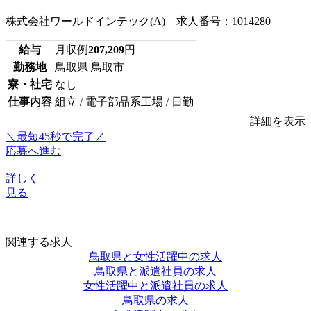
株式会社ワールドインテック(A) 求人番号：1014280
給与
月収例
207,209
円
勤務地
鳥取県 鳥取市
寮・社宅
なし
仕事内容
組立 / 電子部品系工場 / 日勤
詳細を表示
＼最短45秒で完了／
応募へ進む
詳しく
見る
関連する求人
鳥取県と女性活躍中の求人
鳥取県と派遣社員の求人
女性活躍中と派遣社員の求人
鳥取県の求人