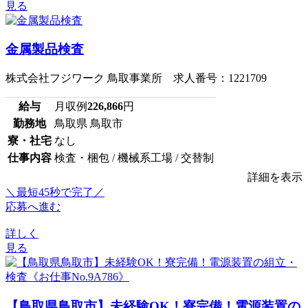
見る
金属製品検査
株式会社フジワーク 鳥取事業所 求人番号：1221709
給与
月収例
226,866
円
勤務地
鳥取県 鳥取市
寮・社宅
なし
仕事内容
検査・梱包 / 機械系工場 / 交替制
詳細を表示
＼最短45秒で完了／
応募へ進む
詳しく
見る
【鳥取県鳥取市】未経験OK！寮完備！電源装置の