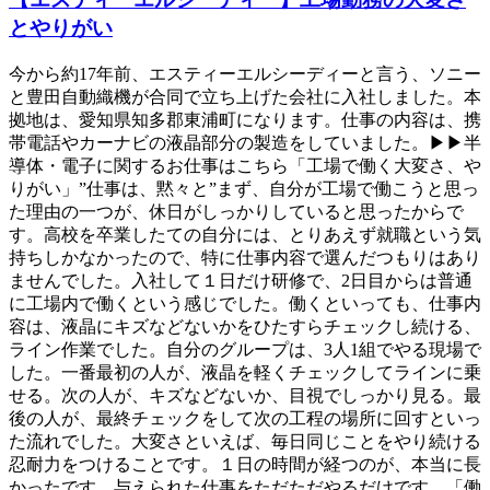
とやりがい
今から約17年前、エスティーエルシーディーと言う、ソニー
と豊田自動織機が合同で立ち上げた会社に入社しました。本
拠地は、愛知県知多郡東浦町になります。仕事の内容は、携
帯電話やカーナビの液晶部分の製造をしていました。▶▶半
導体・電子に関するお仕事はこちら「工場で働く大変さ、や
りがい」”仕事は、黙々と”まず、自分が工場で働こうと思っ
た理由の一つが、休日がしっかりしていると思ったからで
す。高校を卒業したての自分には、とりあえず就職という気
持ちしかなかったので、特に仕事内容で選んだつもりはあり
ませんでした。入社して１日だけ研修で、2日目からは普通
に工場内で働くという感じでした。働くといっても、仕事内
容は、液晶にキズなどないかをひたすらチェックし続ける、
ライン作業でした。自分のグループは、3人1組でやる現場で
した。一番最初の人が、液晶を軽くチェックしてラインに乗
せる。次の人が、キズなどないか、目視でしっかり見る。最
後の人が、最終チェックをして次の工程の場所に回すといっ
た流れでした。大変さといえば、毎日同じことをやり続ける
忍耐力をつけることです。１日の時間が経つのが、本当に長
かったです。与えられた仕事をただただやるだけです。「働