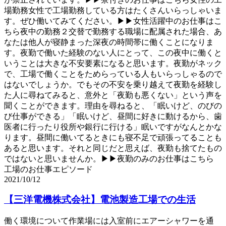
場勤務女性で工場勤務している方はたくさんいらっしゃいま
す。ぜひ働いてみてください。▶▶女性活躍中のお仕事はこ
ちら夜中の勤務２交替で勤務する職場に配属された場合、あ
なたは他人が寝静まった深夜の時間帯に働くことになりま
す。夜勤で働いた経験のない人にとって、この夜中に働くと
いうことは大きな不安要素になると思います。夜勤がネック
で、工場で働くことをためらっている人もいらっしゃるので
はないでしょうか。でもその不安を乗り越えて夜勤を経験し
た人に尋ねてみると、意外と「夜勤も悪くない」という声を
聞くことができます。理由を尋ねると、「眠いけど、のびの
び仕事ができる」「眠いけど、昼間に好きに動けるから、歯
医者に行ったり役所や銀行に行ける」眠いですがなんとかな
ります。昼間に働いてるときにも寝不足で頑張ってることも
あると思います。それと同じだと思えば、夜勤も捨てたもの
ではないと思いませんか。▶▶夜勤のみのお仕事はこちら
工場のお仕事エピソード
2021/10/12
【三洋電機株式会社】電池製造工場での生活
働く環境について作業場には入室前にエアーシャワーを通