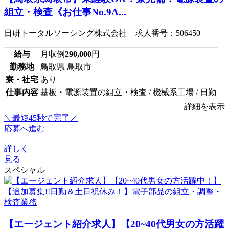
組立・検査《お仕事No.9A...
日研トータルソーシング株式会社 求人番号：506450
給与
月収例
290,000
円
勤務地
鳥取県 鳥取市
寮・社宅
あり
仕事内容
基板・電源装置の組立・検査 / 機械系工場 / 日勤
詳細を表示
＼最短45秒で完了／
応募へ進む
詳しく
見る
スペシャル
【エージェント紹介求人】【20~40代男女の方活躍