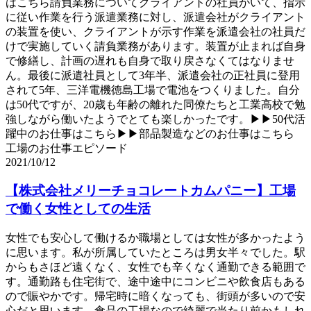
はこちら請負業務についてクライアントの社員がいて、指示
に従い作業を行う派遣業務に対し、派遣会社がクライアント
の装置を使い、クライアントが示す作業を派遣会社の社員だ
けで実施していく請負業務があります。装置が止まれば自身
で修繕し、計画の遅れも自身で取り戻さなくてはなりませ
ん。最後に派遣社員として3年半、派遣会社の正社員に登用
されて5年、三洋電機徳島工場で電池をつくりました。自分
は50代ですが、20歳も年齢の離れた同僚たちと工業高校で勉
強しながら働いたようでとても楽しかったです。▶▶50代活
躍中のお仕事はこちら▶▶部品製造などのお仕事はこちら
工場のお仕事エピソード
2021/10/12
【株式会社メリーチョコレートカムパニー】工場
で働く女性としての生活
女性でも安心して働けるか職場としては女性が多かったよう
に思います。私が所属していたところは男女半々でした。駅
からもさほど遠くなく、女性でも辛くなく通勤できる範囲で
す。通勤路も住宅街で、途中途中にコンビニや飲食店もある
ので賑やかです。帰宅時に暗くなっても、街頭が多いので安
心だと思います。食品の工場なので綺麗で当たり前かもしれ