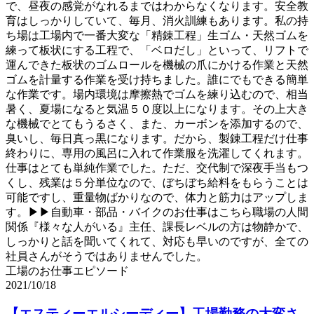
で、昼夜の感覚がなれるまではわからなくなります。安全教
育はしっかりしていて、毎月、消火訓練もあります。私の持
ち場は工場内で一番大変な「精錬工程」生ゴム・天然ゴムを
練って板状にする工程で、「ベロだし」といって、リフトで
運んできた板状のゴムロールを機械の爪にかける作業と天然
ゴムを計量する作業を受け持ちました。誰にでもできる簡単
な作業です。場内環境は摩擦熱でゴムを練り込むので、相当
暑く、夏場になると気温５０度以上になります。その上大き
な機械でとてもうるさく、また、カーボンを添加するので、
臭いし、毎日真っ黒になります。だから、製錬工程だけ仕事
終わりに、専用の風呂に入れて作業服を洗濯してくれます。
仕事はとても単純作業でした。ただ、交代制で深夜手当もつ
くし、残業は５分単位なので、ぼちぼち給料をもらうことは
可能ですし、重量物ばかりなので、体力と筋力はアップしま
す。▶▶自動車・部品・バイクのお仕事はこちら職場の人間
関係『様々な人がいる』主任、課長レベルの方は物静かで、
しっかりと話を聞いてくれて、対応も早いのですが、全ての
社員さんがそうではありませんでした。
工場のお仕事エピソード
2021/10/18
【エスティーエルシーディー】工場勤務の大変さ