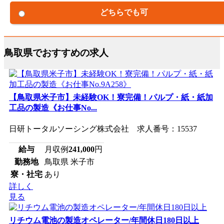
どちらでも可
鳥取県でおすすめの求人
【鳥取県米子市】未経験OK！寮完備！パルプ・紙・紙加
工品の製造《お仕事No...
日研トータルソーシング株式会社 求人番号：15537
給与
月収例
241,000
円
勤務地
鳥取県 米子市
寮・社宅
あり
詳しく
見る
リチウム電池の製造オペレーター/年間休日180日以上