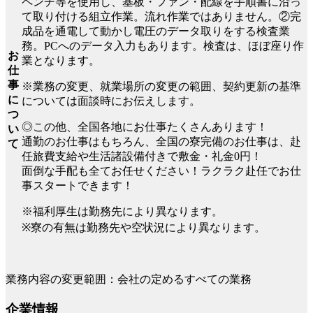
ペンチ等を使用し、基板・ファン・配線を手順書に沿っ
て取り付ける組立作業。流れ作業ではありません。②完
成品を通電して動かし電圧のデータ取りをする検査業
務。PCへのデータ入力もあります。検査は、ほぼ座り作
お
業となります。
仕
事
※業務の変更、就業場所の変更の範囲、契約更新の基準
に
については面談時にお伝えします。
つ
◎この他、全国各地にお仕事たくさんあります！
い
通勤のお仕事はもちろん、全国の寮完備のお仕事は、赴
て
任旅費支給や生活諸設備付きで敷金・礼金0円！
面倒な手配も全てお任せください！ラクラク赴任でお仕
事スタートできます！
※福利厚生は勤務先により異なります。
※寮の有無は勤務先や空状況により異なります。
業務内容の変更範囲：会社の定めるすべての業務
企業情報