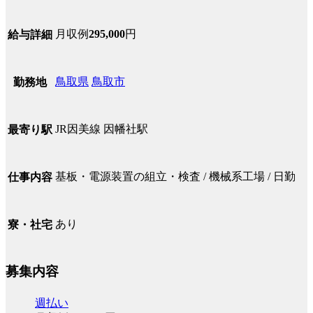
月収例
295,000
円
給与詳細
鳥取県
鳥取市
勤務地
JR因美線 因幡社駅
最寄り駅
基板・電源装置の組立・検査 / 機械系工場 / 日勤
仕事内容
あり
寮・社宅
募集内容
週払い