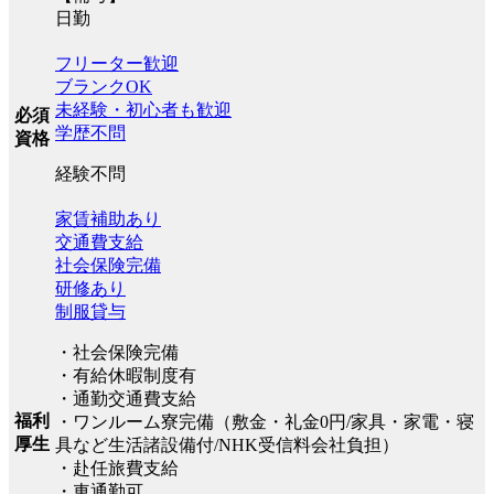
日勤
フリーター歓迎
ブランクOK
未経験・初心者も歓迎
必須
学歴不問
資格
経験不問
家賃補助あり
交通費支給
社会保険完備
研修あり
制服貸与
・社会保険完備
・有給休暇制度有
・通勤交通費支給
福利
・ワンルーム寮完備（敷金・礼金0円/家具・家電・寝
厚生
具など生活諸設備付/NHK受信料会社負担）
・赴任旅費支給
・車通勤可