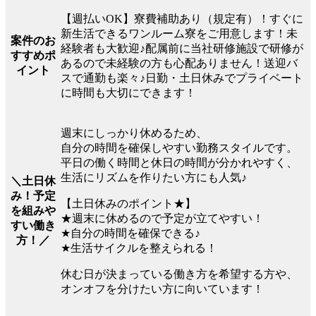
【週払いOK】寮費補助あり（規定有）！すぐに
新生活できるワンルーム寮をご用意します！未
案件のお
経験者も大歓迎♪配属前に当社研修施設で研修が
すすめポ
あるので未経験の方も心配ありません！送迎バ
イント
スで通勤も楽々♪日勤・土日休みでプライベート
に時間も大切にできます！
週末にしっかり休めるため、
自分の時間を確保しやすい勤務スタイルです。
平日の働く時間と休日の時間が分かれやすく、
生活にリズムを作りたい方にも人気♪
＼土日休
み！予定
【土日休みのポイント★】
を組みや
★週末に休めるので予定が立てやすい！
すい働き
★自分の時間を確保できる♪
方！／
★生活サイクルを整えられる！
休む日が決まっている働き方を希望する方や、
オンオフを分けたい方に向いています！