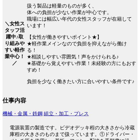
扱う製品は軽量のものが多く、
体への負担が少ない作業が中心です。
職場には幅広い年代の女性スタッフが在籍して
＼女性ス
います！
タッフ活
躍中♪取
【女性が働きやすいポイント★】
り組みや
★軽作業メインなので負担を抑えながら働け
すい軽作
る！
業中心！
★相談しやすい雰囲気！声をかけられる♪
／
★基礎から覚えやすい作業！未経験の方にもおす
すめ！
負担を少なく働きたい方に合いやすい条件です♪
仕事内容
機械・金属・鉄鋼
組立・加工・プレス
電源装置の製造です。ビデオデッキ程の大きさから冷蔵
庫程の大きさのものまで扱っています。①ドライバー・