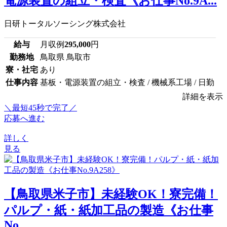
電源装置の組立・検査《お仕事No.9A...
日研トータルソーシング株式会社
給与
月収例
295,000
円
勤務地
鳥取県 鳥取市
寮・社宅
あり
仕事内容
基板・電源装置の組立・検査 / 機械系工場 / 日勤
詳細を表示
＼最短45秒で完了／
応募へ進む
詳しく
見る
【鳥取県米子市】未経験OK！寮完備！
パルプ・紙・紙加工品の製造《お仕事
No...