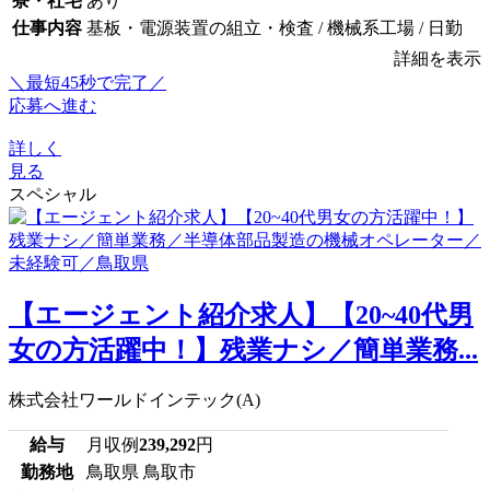
寮・社宅
あり
仕事内容
基板・電源装置の組立・検査 / 機械系工場 / 日勤
詳細を表示
＼最短45秒で完了／
応募へ進む
詳しく
見る
スペシャル
【エージェント紹介求人】【20~40代男
女の方活躍中！】残業ナシ／簡単業務...
株式会社ワールドインテック(A)
給与
月収例
239,292
円
勤務地
鳥取県 鳥取市