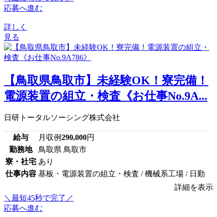
応募へ進む
詳しく
見る
【鳥取県鳥取市】未経験OK！寮完備！
電源装置の組立・検査《お仕事No.9A...
日研トータルソーシング株式会社
給与
月収例
290,000
円
勤務地
鳥取県 鳥取市
寮・社宅
あり
仕事内容
基板・電源装置の組立・検査 / 機械系工場 / 日勤
詳細を表示
＼最短45秒で完了／
応募へ進む