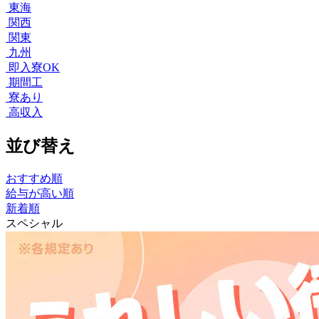
東海
関西
関東
九州
即入寮OK
期間工
寮あり
高収入
並び替え
おすすめ順
給与が高い順
新着順
スペシャル