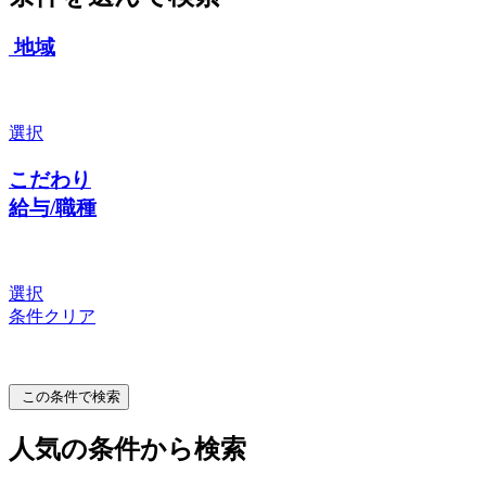
地域
選択
こだわり
給与/職種
選択
条件クリア
この条件で検索
人気の条件から検索