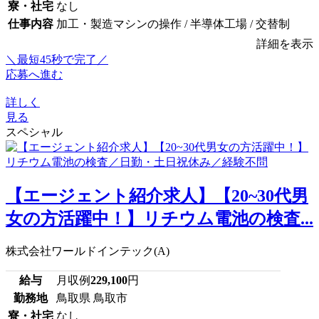
寮・社宅
なし
仕事内容
加工・製造マシンの操作 / 半導体工場 / 交替制
詳細を表示
＼最短45秒で完了／
応募へ進む
詳しく
見る
スペシャル
【エージェント紹介求人】【20~30代男
女の方活躍中！】リチウム電池の検査...
株式会社ワールドインテック(A)
給与
月収例
229,100
円
勤務地
鳥取県 鳥取市
寮・社宅
なし