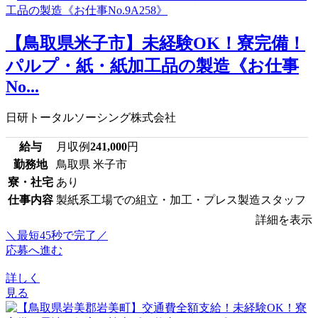
【鳥取県米子市】未経験OK！寮完備！
パルプ・紙・紙加工品の製造《お仕事
No...
日研トータルソーシング株式会社
給与
月収例
241,000
円
勤務地
鳥取県 米子市
寮・社宅
あり
仕事内容
製紙系工場での組立・加工・プレス製造スタッフ
詳細を表示
＼最短45秒で完了／
応募へ進む
詳しく
見る