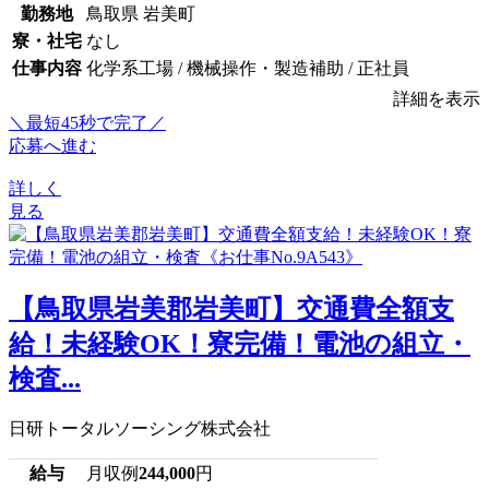
勤務地
鳥取県 岩美町
寮・社宅
なし
仕事内容
化学系工場 / 機械操作・製造補助 / 正社員
詳細を表示
＼最短45秒で完了／
応募へ進む
詳しく
見る
【鳥取県岩美郡岩美町】交通費全額支
給！未経験OK！寮完備！電池の組立・
検査...
日研トータルソーシング株式会社
給与
月収例
244,000
円