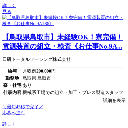
詳しく
見る
【鳥取県鳥取市】未経験OK！寮完備！
電源装置の組立・検査《お仕事No.9A...
日研トータルソーシング株式会社
給与
月収例
290,000
円
勤務地
鳥取県 鳥取市
寮・社宅
あり
仕事内容
機械系工場での組立・加工・プレス製造スタッフ
詳細を表示
＼最短45秒で完了／
応募へ進む
詳しく