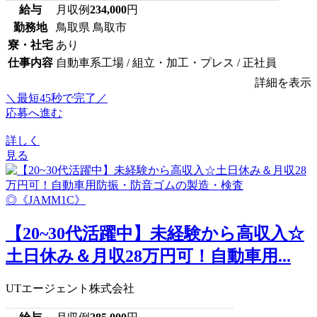
給与
月収例
234,000
円
勤務地
鳥取県 鳥取市
寮・社宅
あり
仕事内容
自動車系工場 / 組立・加工・プレス / 正社員
詳細を表示
＼最短45秒で完了／
応募へ進む
詳しく
見る
【20~30代活躍中】未経験から高収入☆
土日休み＆月収28万円可！自動車用...
UTエージェント株式会社