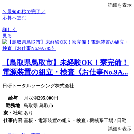
詳細を表示
＼最短45秒で完了／
応募へ進む
詳しく
見る
【鳥取県鳥取市】未経験OK！寮完備！
電源装置の組立・検査《お仕事No.9A...
日研トータルソーシング株式会社
給与
月収例
295,000
円
勤務地
鳥取県 鳥取市
寮・社宅
あり
仕事内容
基板・電源装置の組立・検査 / 機械系工場 / 日勤
詳細を表示