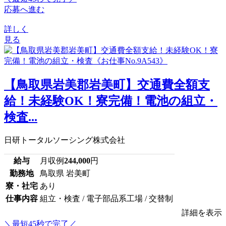
応募へ進む
詳しく
見る
【鳥取県岩美郡岩美町】交通費全額支
給！未経験OK！寮完備！電池の組立・
検査...
日研トータルソーシング株式会社
給与
月収例
244,000
円
勤務地
鳥取県 岩美町
寮・社宅
あり
仕事内容
組立・検査 / 電子部品系工場 / 交替制
詳細を表示
＼最短45秒で完了／