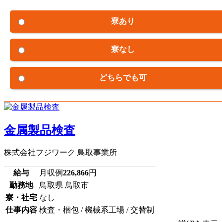
寮あり
寮なし
どちらでも可
金属製品検査
株式会社フジワーク 鳥取事業所
給与
月収例
226,866
円
勤務地
鳥取県 鳥取市
寮・社宅
なし
仕事内容
検査・梱包 / 機械系工場 / 交替制