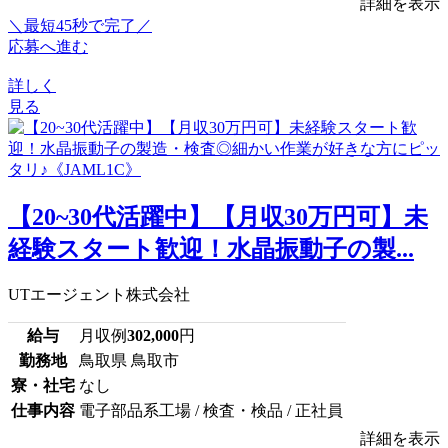
詳細を表示
＼最短45秒で完了／
応募へ進む
詳しく
見る
【20~30代活躍中】【月収30万円可】未
経験スタート歓迎！水晶振動子の製...
UTエージェント株式会社
給与
月収例
302,000
円
勤務地
鳥取県 鳥取市
寮・社宅
なし
仕事内容
電子部品系工場 / 検査・検品 / 正社員
詳細を表示