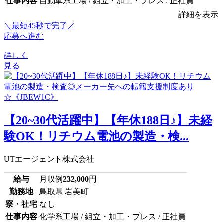
仕事内容
自動車系工場 / 組立・加工・プレス / 正社員
詳細を表示
＼最短45秒で完了／
応募へ進む
詳しく
見る
【20~30代活躍中】【年休188日♪】未経
験OK！リチウム電池の製造・検...
UTエージェント株式会社
給与
月収例
232,000
円
勤務地
鳥取県 岩美町
寮・社宅
なし
仕事内容
化学系工場 / 組立・加工・プレス / 正社員