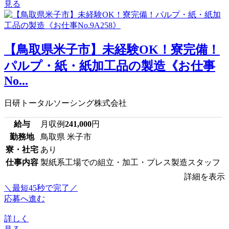
見る
【鳥取県米子市】未経験OK！寮完備！
パルプ・紙・紙加工品の製造《お仕事
No...
日研トータルソーシング株式会社
給与
月収例
241,000
円
勤務地
鳥取県 米子市
寮・社宅
あり
仕事内容
製紙系工場での組立・加工・プレス製造スタッフ
詳細を表示
＼最短45秒で完了／
応募へ進む
詳しく