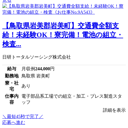
見る
【鳥取県岩美郡岩美町】交通費全額支
給！未経験OK！寮完備！電池の組立・
検査...
日研トータルソーシング株式会社
給与
月収例
244,000
円
勤務地
鳥取県 岩美町
寮・社
あり
宅
仕事内
電子部品系工場での組立・加工・プレス製造スタ
容
ッフ
詳細を表示
＼最短45秒で完了／
応募へ進む