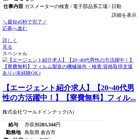
仕事内容
ガスメーターの検査 / 電子部品系工場 / 日勤
詳細を表示
＼最短45秒で完了／
応募へ進む
詳しく
見る
スペシャル
【エージェント紹介求人】【20~40代男
性の方活躍中！】【寮費無料】フィル...
株式会社ワールドインテック(A)
給与
月収例
283,344
円
勤務地
鳥取県 倉吉市