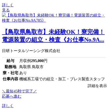
詳しく
見る
【鳥取県鳥取市】未経験OK！寮完備！
電源装置の組立・検査《お仕事No.9A...
日研トータルソーシング株式会社
給与
月収例
295,000
円
勤務地
鳥取県 鳥取市
寮・社宅
あり
仕事内容
機械系工場での組立・加工・プレス製造スタッフ
詳細を表示
＼最短45秒で完了／
応募へ進む
詳しく