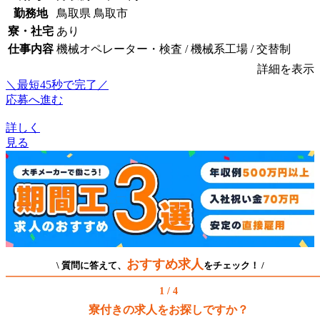
勤務地
鳥取県 鳥取市
寮・社宅
あり
仕事内容
機械オペレーター・検査 / 機械系工場 / 交替制
詳細を表示
＼最短45秒で完了／
応募へ進む
詳しく
見る
おすすめ求人
\ 質問に答えて、
をチェック！ /
1 / 4
寮付きの求人をお探しですか？