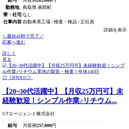
給与
月収例
285,000
円
勤務地
鳥取県 南部町
寮・社宅
なし
仕事内容
自動車系工場 / 検査・検品 / 正社員
詳細を表示
＼最短45秒で完了／
応募へ進む
詳しく
見る
【20~30代活躍中】【月収25万円可】未
経験歓迎！シンプル作業♪リチウム...
UTエージェント株式会社
給与
月収例
257,000
円