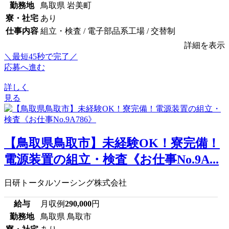
勤務地
鳥取県 岩美町
寮・社宅
あり
仕事内容
組立・検査 / 電子部品系工場 / 交替制
詳細を表示
＼最短45秒で完了／
応募へ進む
詳しく
見る
【鳥取県鳥取市】未経験OK！寮完備！
電源装置の組立・検査《お仕事No.9A...
日研トータルソーシング株式会社
給与
月収例
290,000
円
勤務地
鳥取県 鳥取市