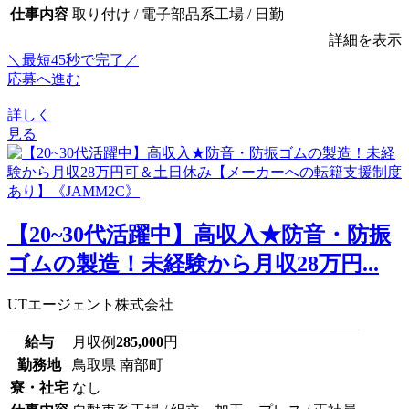
仕事内容
取り付け / 電子部品系工場 / 日勤
詳細を表示
＼最短45秒で完了／
応募へ進む
詳しく
見る
【20~30代活躍中】高収入★防音・防振
ゴムの製造！未経験から月収28万円...
UTエージェント株式会社
給与
月収例
285,000
円
勤務地
鳥取県 南部町
寮・社宅
なし