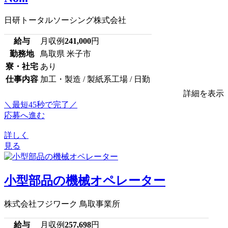
日研トータルソーシング株式会社
給与
月収例
241,000
円
勤務地
鳥取県 米子市
寮・社宅
あり
仕事内容
加工・製造 / 製紙系工場 / 日勤
詳細を表示
＼最短45秒で完了／
応募へ進む
詳しく
見る
小型部品の機械オペレーター
株式会社フジワーク 鳥取事業所
給与
月収例
257,698
円