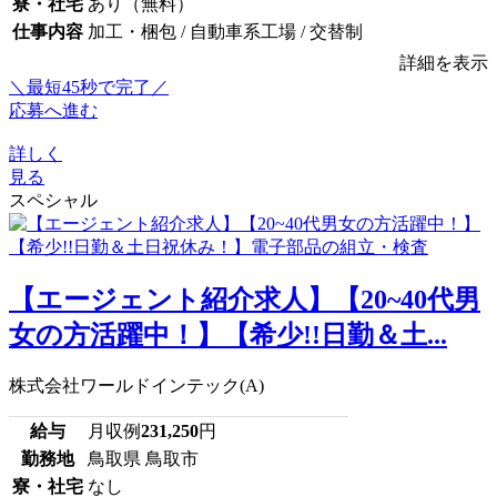
寮・社宅
あり（無料）
仕事内容
加工・梱包 / 自動車系工場 / 交替制
詳細を表示
＼最短45秒で完了／
応募へ進む
詳しく
見る
スペシャル
【エージェント紹介求人】【20~40代男
女の方活躍中！】【希少!!日勤＆土...
株式会社ワールドインテック(A)
給与
月収例
231,250
円
勤務地
鳥取県 鳥取市
寮・社宅
なし