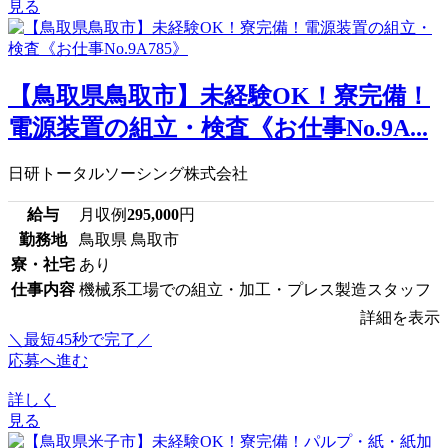
見る
【鳥取県鳥取市】未経験OK！寮完備！
電源装置の組立・検査《お仕事No.9A...
日研トータルソーシング株式会社
給与
月収例
295,000
円
勤務地
鳥取県 鳥取市
寮・社宅
あり
仕事内容
機械系工場での組立・加工・プレス製造スタッフ
詳細を表示
＼最短45秒で完了／
応募へ進む
詳しく
見る