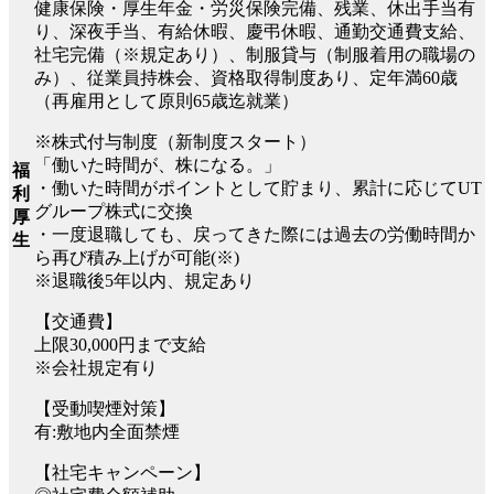
健康保険・厚生年金・労災保険完備、残業、休出手当有
り、深夜手当、有給休暇、慶弔休暇、通勤交通費支給、
社宅完備（※規定あり）、制服貸与（制服着用の職場の
み）、従業員持株会、資格取得制度あり、定年満60歳
（再雇用として原則65歳迄就業）
※株式付与制度（新制度スタート）
「働いた時間が、株になる。」
福
・働いた時間がポイントとして貯まり、累計に応じてUT
利
グループ株式に交換
厚
・一度退職しても、戻ってきた際には過去の労働時間か
生
ら再び積み上げが可能(※)
※退職後5年以内、規定あり
【交通費】
上限30,000円まで支給
※会社規定有り
【受動喫煙対策】
有:敷地内全面禁煙
【社宅キャンペーン】