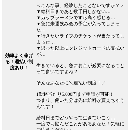
＜こんな事、経験したことないですか？＞
▼給料日まであと数千円しかない…
▼カップラーメンですら高く感じる…
▼急に来週飲み会の予定が入ってしまっ
た…
▼行きたいライブのチケットが当たってし
まった…
▼思った以上にクレジットカードの支払い
が…
効率よく稼げ
る！週払い制
生きていると、急にお金が必要になること
度あり！
って多いですよね？
そんなあなたに＼週払い制度！／
1勤務当たり5,000円まで申請が可能！
つまり、働いた分は先に給料が貰えちゃう
んです！
給料日までどうやって生きていこう…
一度でも悩んだことがあるあなた！気軽に
ご応募ください♪