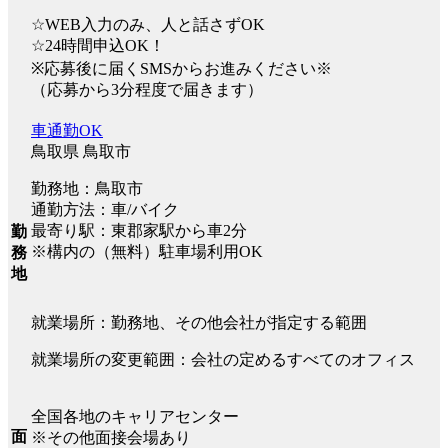
☆WEB入力のみ、人と話さずOK
☆24時間申込OK！
※応募後に届くSMSからお進みください※
（応募から3分程度で届きます）
車通勤OK
鳥取県 鳥取市
勤務地：鳥取市
通勤方法：車/バイク
最寄り駅：東郡家駅から車2分
勤
※構内の（無料）駐車場利用OK
務
地
就業場所：勤務地、その他会社が指定する範囲
就業場所の変更範囲：会社の定めるすべてのオフィス
全国各地のキャリアセンター
面
※その他面接会場あり