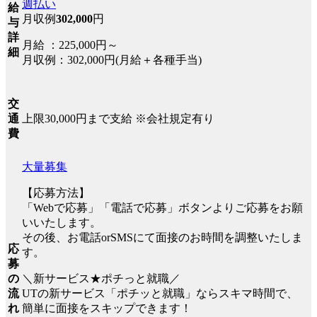
週払い
給
月収例
302,000
円
与
詳
月給 ：225,000円～
細
月収例：302,000円(月給＋各種手当)
交
上限30,000円まで支給 ※会社規定有り
通
費
大量募集
【応募方法】
「Webで応募」「電話で応募」ボタンよりご応募をお願
いいたします。
その後、お電話orSMSにて面接のお時間を調整いたしま
応
す。
募
＼新サービス★ポチっと就職／
の
UTの新サービス「ポチッと就職」ならスキマ時間で、
流
簡単に面接をスキップできます！
れ