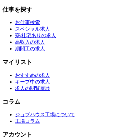
仕事を探す
お仕事検索
スペシャル求人
寮/社宅ありの求人
高収入の求人
期間工の求人
マイリスト
おすすめの求人
キープ中の求人
求人の閲覧履歴
コラム
ジョブハウス工場について
工場コラム
アカウント