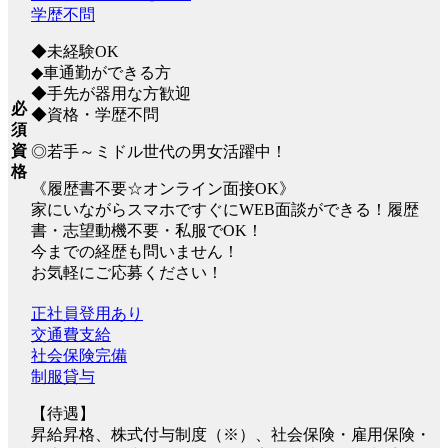
学歴不問
◆未経験OK
◆車通勤ができる方
◆手先が器用な方歓迎
必
◆資格・学歴不問
須
資
◎若手～ミドル世代の男女活躍中！
格
《履歴書不要☆オンライン面接OK》
家にいながらスマホですぐにWEB面談ができる！履歴
書・志望動機不要・私服でOK！
今までの経歴も問いません！
お気軽にご応募ください！
正社員登用あり
交通費支給
社会保険完備
制服貸与
【待遇】
昇給昇格、株式付与制度（※）、社会保険・雇用保険・