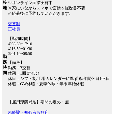
接
※オンライン面接実施中
地
※家にいながらスマホで面接＆履歴書不要
※応募後に予約していただきます。
交替制
正社員
【勤務時間】
①08:30~17:10
②16:50~01:30
③01:10~08:50
勤
務
【備考】
時
勤務：3交替
間
休憩：1回 計45分
休日：シフト制/工場カレンダーに準ずる/年間休日108日
休暇：GW休暇・夏季休暇・年末年始休暇
【雇用形態補足】期間の定め：無
未経験・初心者も歓迎