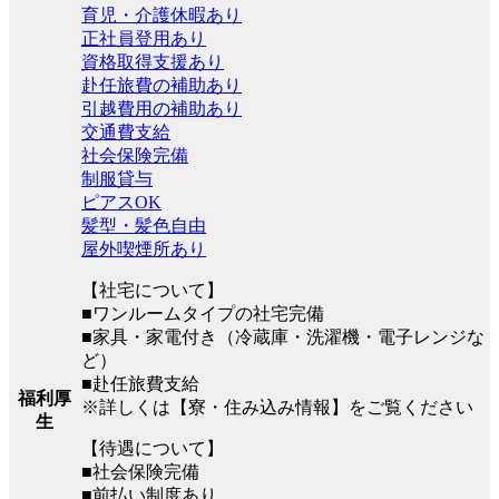
育児・介護休暇あり
正社員登用あり
資格取得支援あり
赴任旅費の補助あり
引越費用の補助あり
交通費支給
社会保険完備
制服貸与
ピアスOK
髪型・髪色自由
屋外喫煙所あり
【社宅について】
■ワンルームタイプの社宅完備
■家具・家電付き（冷蔵庫・洗濯機・電子レンジな
ど）
■赴任旅費支給
福利厚
※詳しくは【寮・住み込み情報】をご覧ください
生
【待遇について】
■社会保険完備
■前払い制度あり