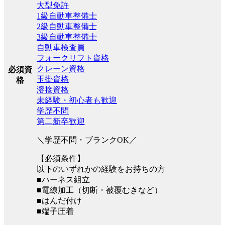
大型免許
1級自動車整備士
2級自動車整備士
3級自動車整備士
自動車検査員
フォークリフト資格
クレーン資格
必須資
玉掛資格
格
溶接資格
未経験・初心者も歓迎
学歴不問
第二新卒歓迎
＼学歴不問・ブランクOK／
【必須条件】
以下のいずれかの経験をお持ちの方
■ハーネス組立
■電線加工（切断・被覆むきなど）
■はんだ付け
■端子圧着