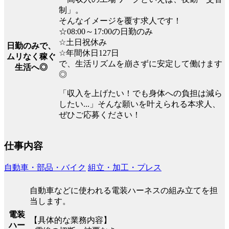
制」。
そんなイメージを覆す求人です！
☆08:00～17:00の日勤のみ
☆土日祝休み
日勤のみで、
☆年間休日127日
ムリなく稼ぐ
で、生活リズムを崩さずに安定して働けます
生活へ◎
◎
「収入を上げたい！でも身体への負担は減ら
したい...」そんな願いを叶えられる本求人、
ぜひご応募ください！
仕事内容
自動車・部品・バイク
組立・加工・プレス
自動車などに使われる電装ハーネスの組み立てを担
当します。
電装
【具体的な業務内容】
ハー