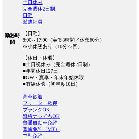
土日休み
完全週休2日制
日勤
派遣社員
【日勤】
勤務時
8:00～17:00（実働8時間／休憩60分）
間
※小休憩あり（10分×2回）
【休日・休暇】
■土日祝休み（完全週休2日制）
■年間休日127日
■GW・夏季・年末年始休暇
■有給休暇（初年度10日）
高卒歓迎
フリーター歓迎
ブランクOK
資格ナシでもOK
普通自動車免許
普通免許（MT）
中型免許