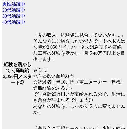
男性活躍中
20代活躍中
30代活躍中
40代活躍中
「今の収入、経験値に見合ってないかも…」
そんな方にご紹介したい求人です！本求人は
＼時給2,050円／！ハーネス組み立てや電線
加工等の経験を活かし、月収40万円以上を目
指せます！
経験を活かし
さらに、
て＼高時給
☆入社祝い金10万円
2,050円／スタ
☆経験者手当10万円（重工メーカー・建機・
ート◎
造船経験のある方）
で＼合計20万円／が支給されるので、生活に
も余裕が生まれるでしょう◎
あなたの経験を、しっかり収入に変えません
か？
「高収入の工場ワークといえば、夜勤・交替