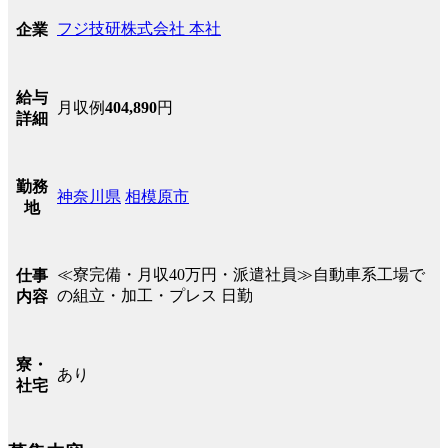
フジ技研株式会社 本社
企業
給与
月収例
404,890
円
詳細
勤務
神奈川県
相模原市
地
≪寮完備・月収40万円・派遣社員≫自動車系工場で
仕事
の組立・加工・プレス 日勤
内容
寮・
あり
社宅