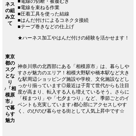
■電線の切断・被覆むき
ネス
■電線を束ねる作業
の組
■圧着工具を使った結線
み立
■はんだ付けによるコネクタ接続
て
■テープ巻きなどの仕上げ
★ハーネス加工やはんだ付けの経験を活かせます！
東京
都の
神奈川県の北西部にある「相模原市」は、暮らしや
スグ
すさが魅力のエリア！相模大野駅や橋本駅など大き
とな
な駅周辺ショッピング施設や学校、文化施設などし
り
っかり揃っています◎最近は子育て世代からも注目
♪「相
度が高まり、転入する人も増えているそう。さらに
模原
「桜まつり」や「七夕まつり」など、季節ごとのイ
市」
ベントも充実しています♪都心部にアクセスしやす
で暮
く、のびのび暮らせる街として人気上昇中です☆
らす
魅力