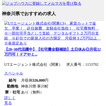
神奈川県でおすすめの求人
【20~30代活躍中】【社宅費全額補助】土日休み◎月収32
万円可！ドアやミ...
UTエージェント株式会社（関東） 求人番号：1153792
スペシャル
給与
月収例
326,000
円
勤務地
神奈川県 寒川町
寮・社宅
あり（無料）
詳しく
見る