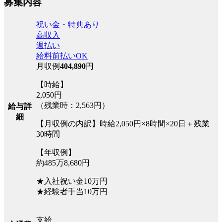
募集内容
祝い金・特典あり
高収入
週払い
給料前払いOK
月収例
404,890
円
【時給】
2,050円
（残業時：2,563円）
給与詳
細
【月収例の内訳】時給2,050円×8時間×20日＋残業
30時間
【年収例】
約485万8,680円
★入社祝い金10万円
★経験者手当10万円
支給