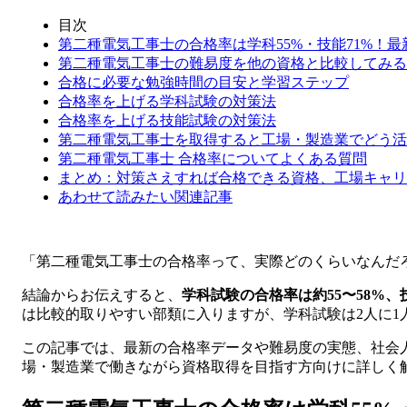
目次
第二種電気工事士の合格率は学科55%・技能71%！
第二種電気工事士の難易度を他の資格と比較してみる
合格に必要な勉強時間の目安と学習ステップ
合格率を上げる学科試験の対策法
合格率を上げる技能試験の対策法
第二種電気工事士を取得すると工場・製造業でどう活
第二種電気工事士 合格率についてよくある質問
まとめ：対策さえすれば合格できる資格、工場キャリ
あわせて読みたい関連記事
「第二種電気工事士の合格率って、実際どのくらいなんだ
結論からお伝えすると、
学科試験の合格率は約55〜58%、
は比較的取りやすい部類に入りますが、学科試験は2人に1
この記事では、最新の合格率データや難易度の実態、社会
場・製造業で働きながら資格取得を目指す方向けに詳しく