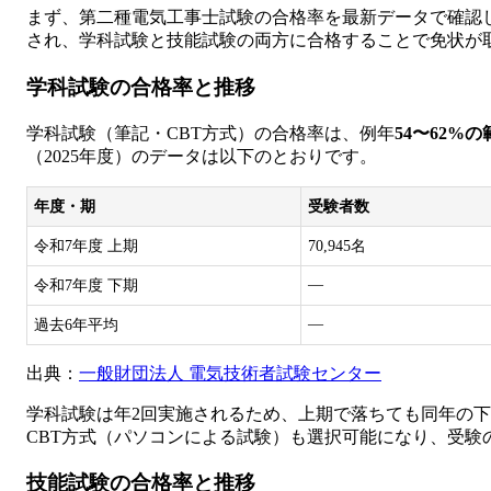
まず、第二種電気工事士試験の合格率を最新データで確認
され、学科試験と技能試験の両方に合格することで免状が
学科試験の合格率と推移
学科試験（筆記・CBT方式）の合格率は、例年
54〜62%の
（2025年度）のデータは以下のとおりです。
年度・期
受験者数
令和7年度 上期
70,945名
—
令和7年度 下期
—
過去6年平均
出典：
一般財団法人 電気技術者試験センター
学科試験は年2回実施されるため、上期で落ちても同年の下
CBT方式（パソコンによる試験）も選択可能になり、受験
技能試験の合格率と推移