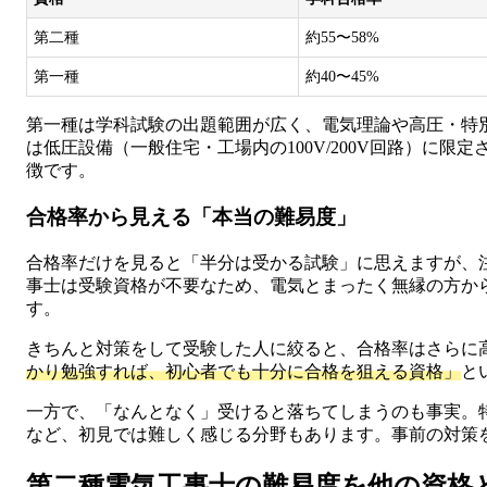
第二種
約55〜58%
第一種
約40〜45%
第一種は学科試験の出題範囲が広く、電気理論や高圧・特
は低圧設備（一般住宅・工場内の100V/200V回路）に
徴です。
合格率から見える「本当の難易度」
合格率だけを見ると「半分は受かる試験」に思えますが、
事士は受験資格が不要なため、電気とまったく無縁の方か
す。
きちんと対策をして受験した人に絞ると、合格率はさらに
かり勉強すれば、初心者でも十分に合格を狙える資格」
と
一方で、「なんとなく」受けると落ちてしまうのも事実。
など、初見では難しく感じる分野もあります。事前の対策
第二種電気工事士の難易度を他の資格