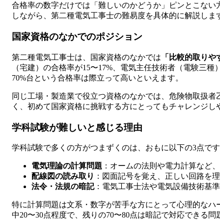
合格率の数字だけでは「難しいのかどうか」ピンとこない
しながら、第二種電気工事士の難易度を具体的に解説しま
国家資格のなかでのポジション
第二種電気工事士は、国家資格のなかでは
「比較的取りや
（宅建）の合格率が15〜17%、電気主任技術者（電験三種）
70%台という合格率は際立って高いといえます。
同じ工場・製造業で役立つ資格のなかでは、危険物取扱者乙種
く、初めて国家資格に挑戦する方にとってもチャレンジし
学科試験が難しいと感じる理由
学科試験で多くの方がつまずくのは、おもに以下の3点で
電気理論の計算問題
：オームの法則や電力計算など、
配線図の読み取り
：図面記号を覚え、正しい回路を理
法令・法規の暗記
：電気工事士法や電気設備技術基準
特に計算問題は文系・数字が苦手な方にとって心理的なハー
中20〜30点程度で、残りの70〜80点は暗記で対応できる