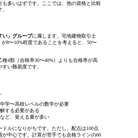
方も多いはずです。ここでは、他の資格と比較
す。
すい」グループ
に属します。宅地建物取引士
が8〜10%程度であることを考えると、50〜
4類（合格率30〜40%）よりも合格率が高
やすい難易度です。
す。
中学〜高校レベルの数学が必要
解する必要がある
など、覚える量が多い
ドルになりがちです。ただし、配点は100点
問題が中心です。計算が苦手でも合格ラインの60