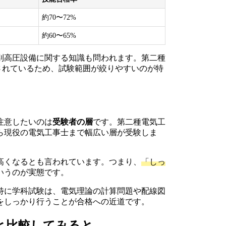
約70〜72%
約60〜65%
別高圧設備に関する知識も問われます。第二種
限定されているため、試験範囲が絞りやすいのが特
注意したいのは
受験者の層
です。第二種電気工
ら現役の電気工事士まで幅広い層が受験しま
高くなるとも言われています。つまり、
「しっ
いうのが実態です。
特に学科試験は、電気理論の計算問題や配線図
をしっかり行うことが合格への近道です。
と比較してみると