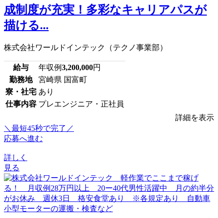
成制度が充実！多彩なキャリアパスが
描ける...
株式会社ワールドインテック（テクノ事業部）
給与
年収例
3,200,000
円
勤務地
宮崎県 国富町
寮・社宅
あり
仕事内容
プレエンジニア・正社員
詳細を表示
＼最短45秒で完了／
応募へ進む
詳しく
見る