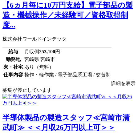
【6ヵ月毎に10万円支給】電子部品の製
造・機械操作／未経験可／資格取得制
度...
株式会社ワールドインテック
給与
月収例
253,100
円
勤務地
宮崎県 宮崎市
寮・社宅
あり（無料）
仕事内容
操作・軽作業 / 電子部品系工場 / 交替制
詳細を表示
募集が停止しています
半導体製品の製造スタッフ≪宮崎市清
武町≫ ＜＜月収26万円以上可＞＞