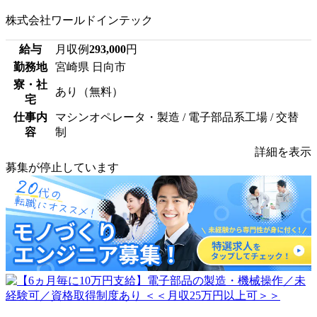
株式会社ワールドインテック
給与
月収例
293,000
円
勤務地
宮崎県 日向市
寮・社
あり（無料）
宅
仕事内
マシンオペレータ・製造 / 電子部品系工場 / 交替
容
制
詳細を表示
募集が停止しています