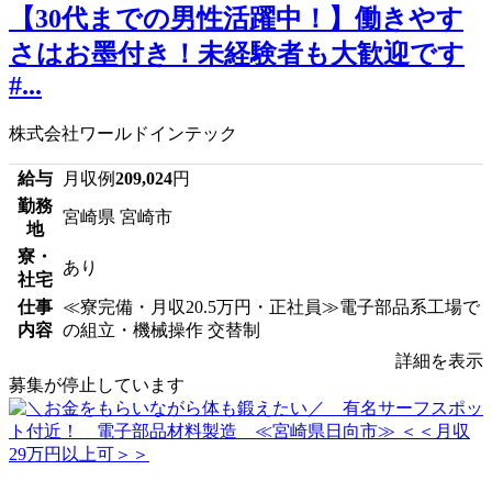
【30代までの男性活躍中！】働きやす
さはお墨付き！未経験者も大歓迎です
#...
株式会社ワールドインテック
給与
月収例
209,024
円
勤務
宮崎県 宮崎市
地
寮・
あり
社宅
仕事
≪寮完備・月収20.5万円・正社員≫電子部品系工場で
内容
の組立・機械操作 交替制
詳細を表示
募集が停止しています