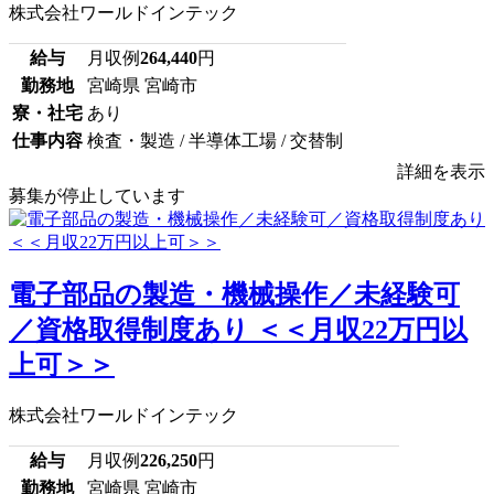
株式会社ワールドインテック
給与
月収例
264,440
円
勤務地
宮崎県 宮崎市
寮・社宅
あり
仕事内容
検査・製造 / 半導体工場 / 交替制
詳細を表示
募集が停止しています
電子部品の製造・機械操作／未経験可
／資格取得制度あり ＜＜月収22万円以
上可＞＞
株式会社ワールドインテック
給与
月収例
226,250
円
勤務地
宮崎県 宮崎市