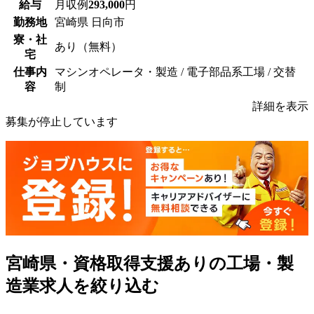
給与
月収例
293,000
円
勤務地
宮崎県 日向市
寮・社
あり（無料）
宅
仕事内
マシンオペレータ・製造 / 電子部品系工場 / 交替
容
制
詳細を表示
募集が停止しています
宮崎県・資格取得支援ありの工場・製
造業求人を絞り込む