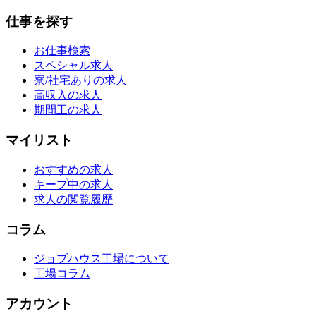
仕事を探す
お仕事検索
スペシャル求人
寮/社宅ありの求人
高収入の求人
期間工の求人
マイリスト
おすすめの求人
キープ中の求人
求人の閲覧履歴
コラム
ジョブハウス工場について
工場コラム
アカウント