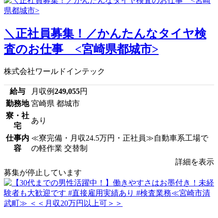
＼正社員募集！／かんたんなタイヤ検
査のお仕事 <宮崎県都城市>
株式会社ワールドインテック
給与
月収例
249,055
円
勤務地
宮崎県 都城市
寮・社
あり
宅
仕事内
≪寮完備・月収24.5万円・正社員≫自動車系工場で
容
の軽作業 交替制
詳細を表示
募集が停止しています