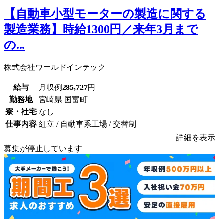
【自動車小型モーターの製造に関する
製造業務】時給1300円／来年3月まで
の...
株式会社ワールドインテック
給与
月収例
285,727
円
勤務地
宮崎県 国富町
寮・社宅
なし
仕事内容
組立 / 自動車系工場 / 交替制
詳細を表示
募集が停止しています