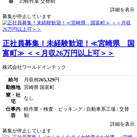
容
の軽作業 交替制
詳細を表示
募集が停止しています
正社員募集！未経験歓迎！≪宮崎県 国
富町≫ ＜＜月収26万円以上可＞＞
株式会社ワールドインテック
給与
月収例
265,329
円
勤務地
宮崎県 国富町
寮・社
なし
宅
仕事内
軽作業・検査・ピッキング / 自動車系工場 / 交替
容
制
詳細を表示
募集が停止しています