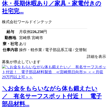
休・長期休暇あり／家具・家電付きの
社宅完...
株式会社ワールドインテック
給与
月収例
226,250
円
勤務地
宮崎県 宮崎市
寮・社宅
あり
仕事内容
操作・軽作業 / 電子部品系工場 / 交替制
詳細を表示
募集が停止しています
＼お金をもらいながら体も鍛えたい
／ 有名サーフスポット付近！ 電子
部品材料...