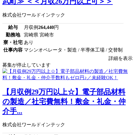
武町≫ ＜＜月収26万円以上可＞＞
株式会社ワールドインテック
給与
月収例
264,440
円
勤務地
宮崎県 宮崎市
寮・社宅
あり
仕事内容
マシンオペレータ・製造 / 半導体工場 / 交替制
詳細を表示
募集が停止しています
【月収例29万円以上☆】電子部品材料
の製造／社宅費無料！敷金・礼金・仲
介手...
株式会社ワールドインテック