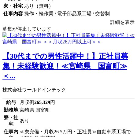
寮・社宅
あり（無料）
仕事内容
操作・軽作業 / 電子部品系工場 / 交替制
詳細を表示
募集が停止しています
【30代までの男性活躍中！】正社員募
集！未経験歓迎！≪宮崎県 国富町≫
＜...
株式会社ワールドインテック
給与
月収例
265,329
円
勤務地
宮崎県 国富町
寮・社
あり
宅
仕事内
≪寮完備・月収26.5万円・正社員≫自動車系工場で