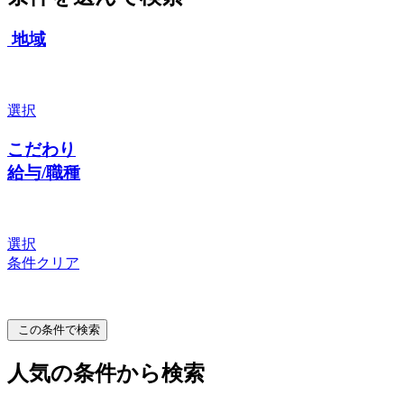
地域
選択
こだわり
給与/職種
選択
条件クリア
この条件で検索
人気の条件から検索