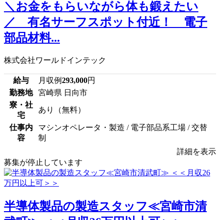
＼お金をもらいながら体も鍛えたい
／ 有名サーフスポット付近！ 電子
部品材料...
株式会社ワールドインテック
給与
月収例
293,000
円
勤務地
宮崎県 日向市
寮・社
あり（無料）
宅
仕事内
マシンオペレータ・製造 / 電子部品系工場 / 交替
容
制
詳細を表示
募集が停止しています
半導体製品の製造スタッフ≪宮崎市清