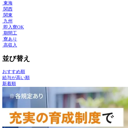
東海
関西
関東
九州
即入寮OK
期間工
寮あり
高収入
並び替え
おすすめ順
給与が高い順
新着順