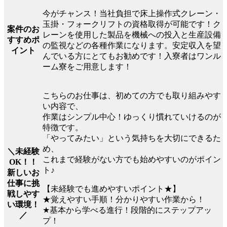
今がチャンス！当社負担で床上操作式クレーン・
玉掛・フォークリフトの資格取得が可能です！ク
案件のお
レーンを使用した製品を機械への投入と生産設備
すすめポ
の監視などの各種作業になります。安定収入を望
イント
んでいる方にとてもお勧めです！入寮者はワンル
ーム寮をご用意します！
こちらのお仕事は、初めての方でも取り組みやす
い内容で、
作業はシンプル中心！ゆっくり慣れていけるのが
特徴です。
「やってみたい」という気持ちを大切にできるた
め、
＼未経験
これまで経験がない方でも始めやすいのがポイン
OK！！
ト♪
新しいお
仕事に挑
【未経験でも進めやすいポイント★】
戦しやす
★覚えやすい手順！分かりやすい作業から！
い環境！
★基本から学べる進行！段階的にステップアッ
／
プ！