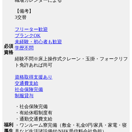
職場カレンダーによる
【備考】
3交替
フリーター歓迎
ブランクOK
未経験・初心者も歓迎
必須
学歴不問
資格
経験不問※床上操作式クレーン・玉掛・フォークリフ
ト免許あれば尚可
資格取得支援あり
交通費支給
社会保険完備
制服貸与
・社会保険完備
・有給休暇制度有
・通勤交通費支給
福利
・ワンルーム寮完備（敷金・礼金0円/家具・家電・寝
厚生
具など生活諸設備付/NHK受信料会社負担）