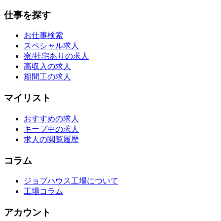
仕事を探す
お仕事検索
スペシャル求人
寮/社宅ありの求人
高収入の求人
期間工の求人
マイリスト
おすすめの求人
キープ中の求人
求人の閲覧履歴
コラム
ジョブハウス工場について
工場コラム
アカウント