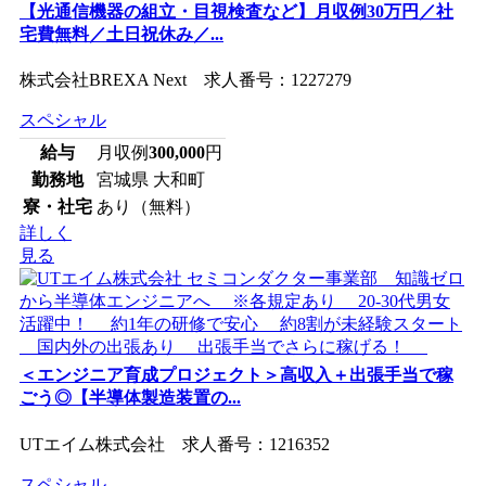
【光通信機器の組立・目視検査など】月収例30万円／社
宅費無料／土日祝休み／...
株式会社BREXA Next 求人番号：1227279
スペシャル
給与
月収例
300,000
円
勤務地
宮城県 大和町
寮・社宅
あり（無料）
詳しく
見る
＜エンジニア育成プロジェクト＞高収入＋出張手当で稼
ごう◎【半導体製造装置の...
UTエイム株式会社 求人番号：1216352
スペシャル