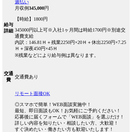
週払い
月収例
345,000
円
【時給】1800円
給与
345000円以上可※入社1ヶ月間は時給1700円※別途交
詳細
通費支給
内訳：146.81Ｈ＋残業2250円×20Ｈ＋休出2250円×7.25
Ｈ＋深夜450円×45Ｈ
※残業などにより給与例は異なります。
交通
交通費あり
費
リモート面接OK
◎スマホで簡単！WEB面談実施中！
最短、即日面談もOK！お気軽にご予約ください！
応募後に届くフォームで「WEB面談」を選ぶだけ！
詳しい内容を知りたい・相談したい方、大歓迎！
すぐ決めたい・働きたい方も歓迎いたします！