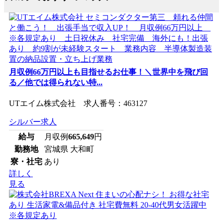
月収例66万円以上も目指せるお仕事！＼世界中を飛び回
る／他では得られない特...
UTエイム株式会社 求人番号：463127
シルバー求人
給与
月収例
665,649
円
勤務地
宮城県 大和町
寮・社宅
あり
詳しく
見る