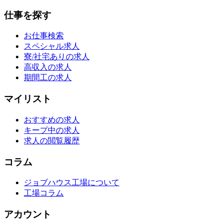
仕事を探す
お仕事検索
スペシャル求人
寮/社宅ありの求人
高収入の求人
期間工の求人
マイリスト
おすすめの求人
キープ中の求人
求人の閲覧履歴
コラム
ジョブハウス工場について
工場コラム
アカウント