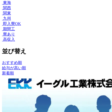
東海
関西
関東
九州
即入寮OK
期間工
寮あり
高収入
並び替え
おすすめ順
給与が高い順
新着順