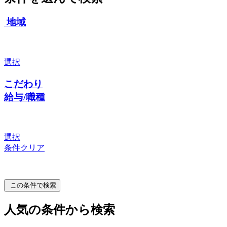
地域
選択
こだわり
給与/職種
選択
条件クリア
この条件で検索
人気の条件から検索