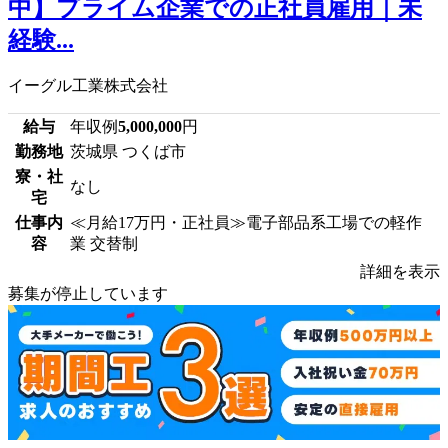
中】プライム企業での正社員雇用｜未
経験...
イーグル工業株式会社
給与
年収例
5,000,000
円
勤務地
茨城県 つくば市
寮・社
なし
宅
仕事内
≪月給17万円・正社員≫電子部品系工場での軽作
容
業 交替制
詳細を表示
募集が停止しています