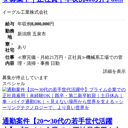
イーグル工業株式会社
給与
年収例
8,000,000
円
勤務
新潟県 五泉市
地
寮・
あり
社宅
仕事
≪寮完備・月給21万円・正社員≫機械系工場での管
内容
理・清掃・事務 日勤
詳細を表示
募集が停止しています
スペシャル
通勤案件【20〜30代の若手世代活躍