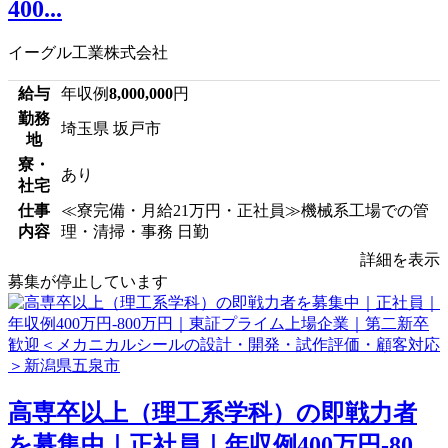
400...
イーグル工業株式会社
給与
年収例
8,000,000
円
勤務
埼玉県 坂戸市
地
寮・
あり
社宅
仕事
≪寮完備・月給21万円・正社員≫機械系工場での管
内容
理・清掃・事務 日勤
詳細を表示
募集が停止しています
高専卒以上（理工系学科）の即戦力者
を募集中｜正社員｜年収例400万円‐80...