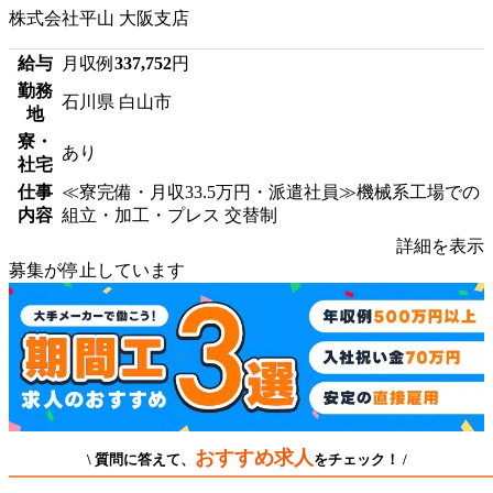
株式会社平山 大阪支店
給与
月収例
337,752
円
勤務
石川県 白山市
地
寮・
あり
社宅
仕事
≪寮完備・月収33.5万円・派遣社員≫機械系工場での
内容
組立・加工・プレス 交替制
詳細を表示
募集が停止しています
おすすめ求人
\ 質問に答えて、
をチェック！ /