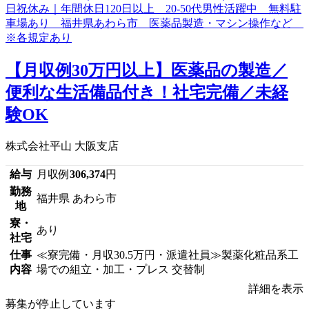
【月収例30万円以上】医薬品の製造／
便利な生活備品付き！社宅完備／未経
験OK
株式会社平山 大阪支店
給与
月収例
306,374
円
勤務
福井県 あわら市
地
寮・
あり
社宅
仕事
≪寮完備・月収30.5万円・派遣社員≫製薬化粧品系工
内容
場での組立・加工・プレス 交替制
詳細を表示
募集が停止しています