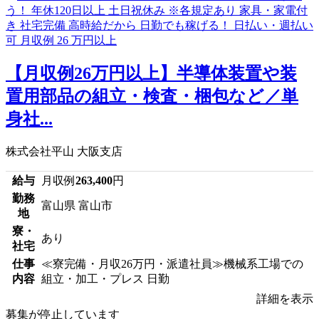
【月収例26万円以上】半導体装置や装
置用部品の組立・検査・梱包など／単
身社...
株式会社平山 大阪支店
給与
月収例
263,400
円
勤務
富山県 富山市
地
寮・
あり
社宅
仕事
≪寮完備・月収26万円・派遣社員≫機械系工場での
内容
組立・加工・プレス 日勤
詳細を表示
募集が停止しています