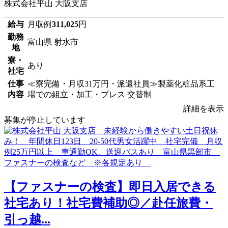
株式会社平山 大阪支店
給与
月収例
311,025
円
勤務
富山県 射水市
地
寮・
あり
社宅
仕事
≪寮完備・月収31万円・派遣社員≫製薬化粧品系工
内容
場での組立・加工・プレス 交替制
詳細を表示
募集が停止しています
【ファスナーの検査】即日入居できる
社宅あり！社宅費補助◎／赴任旅費・
引っ越...