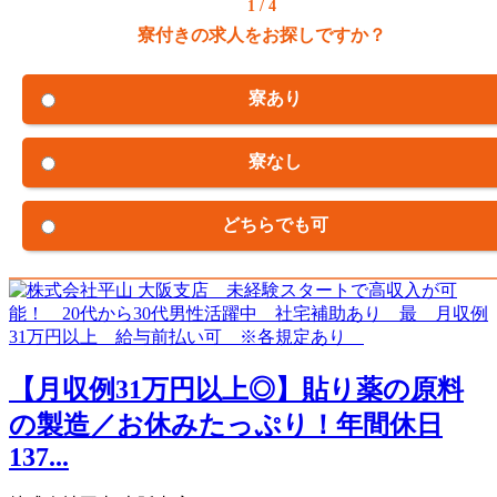
1 / 4
寮付きの求人をお探しですか？
寮あり
寮なし
どちらでも可
【月収例31万円以上◎】貼り薬の原料
の製造／お休みたっぷり！年間休日
137...