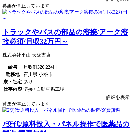
募集が停止しています
トラックやバスの部品の溶接/アーク溶
接必須/月収32万円～
株式会社平山 大阪支店
給与
月収例
326,224
円
勤務地
石川県 小松市
寮・社宅
あり
仕事内容
溶接 / 自動車系工場
詳細を表示
募集が停止しています
2交代/原料投入・パネル操作で医薬品の