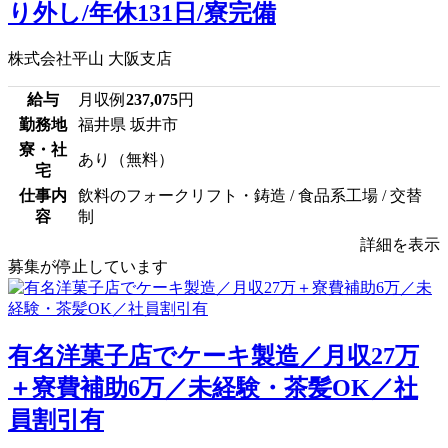
り外し/年休131日/寮完備
株式会社平山 大阪支店
給与
月収例
237,075
円
勤務地
福井県 坂井市
寮・社
あり（無料）
宅
仕事内
飲料のフォークリフト・鋳造 / 食品系工場 / 交替
容
制
詳細を表示
募集が停止しています
有名洋菓子店でケーキ製造／月収27万
＋寮費補助6万／未経験・茶髪OK／社
員割引有