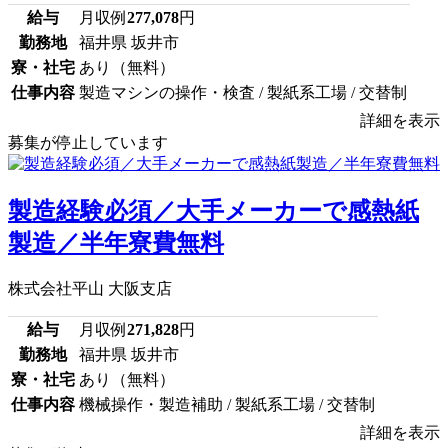
給与
月収例
277,078
円
勤務地
福井県 坂井市
寮・社宅
あり（無料）
仕事内容
製造マシンの操作・検査 / 製紙系工場 / 交替制
詳細を表示
募集が停止しています
製造経験必須／大手メーカーで感熱紙
製造／半年寮費無料
株式会社平山 大阪支店
給与
月収例
271,828
円
勤務地
福井県 坂井市
寮・社宅
あり（無料）
仕事内容
機械操作・製造補助 / 製紙系工場 / 交替制
詳細を表示