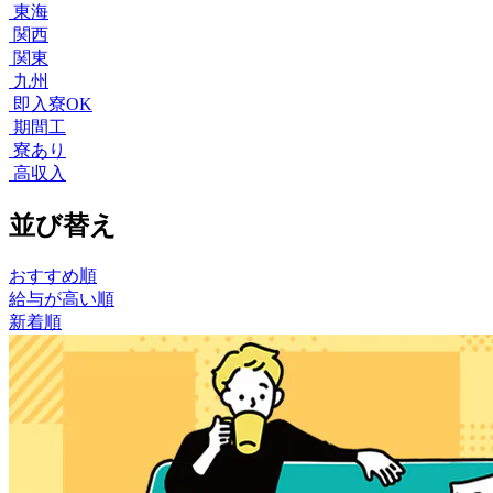
東海
関西
関東
九州
即入寮OK
期間工
寮あり
高収入
並び替え
おすすめ順
給与が高い順
新着順