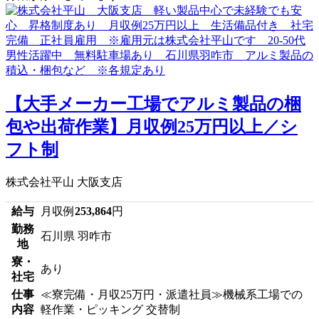
【大手メーカー工場でアルミ製品の梱
包や出荷作業】月収例25万円以上／シ
フト制
株式会社平山 大阪支店
給与
月収例
253,864
円
勤務
石川県 羽咋市
地
寮・
あり
社宅
仕事
≪寮完備・月収25万円・派遣社員≫機械系工場での
内容
軽作業・ピッキング 交替制