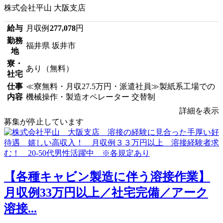
株式会社平山 大阪支店
給与
月収例
277,078
円
勤務
福井県 坂井市
地
寮・
あり（無料）
社宅
仕事
≪寮無料・月収27.5万円・派遣社員≫製紙系工場での
内容
機械操作・製造オペレーター 交替制
詳細を表示
募集が停止しています
【各種キャビン製造に伴う溶接作業】
月収例33万円以上／社宅完備／アーク
溶接...