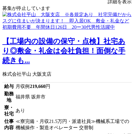
詳細を表示
募集が停止しています
【工場内の設備の保守・点検】社宅あ
り◎敷金・礼金は会社負担！面倒な手
続きも...
株式会社平山 大阪支店
給与
月収例
219,660
円
勤務
福井県 坂井市
地
寮・
あり
社宅
仕事
≪寮完備・月収21.5万円・派遣社員≫機械系工場での
内容
機械操作・製造オペレーター 交替制