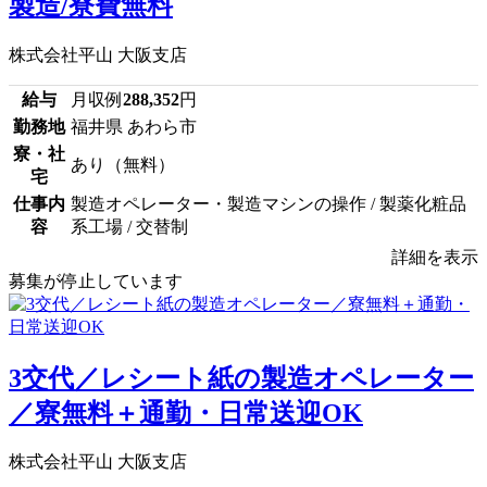
製造/寮費無料
株式会社平山 大阪支店
給与
月収例
288,352
円
勤務地
福井県 あわら市
寮・社
あり（無料）
宅
仕事内
製造オペレーター・製造マシンの操作 / 製薬化粧品
容
系工場 / 交替制
詳細を表示
募集が停止しています
3交代／レシート紙の製造オペレーター
／寮無料＋通勤・日常送迎OK
株式会社平山 大阪支店