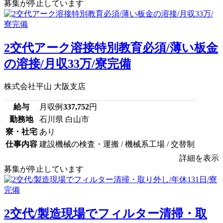
募集が停止しています
2交代アーク溶接特別教育必須/薄い板金
の溶接/月収33万/寮完備
株式会社平山 大阪支店
給与
月収例
337,752
円
勤務地
石川県 白山市
寮・社宅
あり
仕事内容
建設機械の検査・運搬 / 機械系工場 / 交替制
詳細を表示
募集が停止しています
2交代/製造現場でフィルター清掃・取