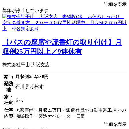
詳細を表示
募集が停止しています
【バスの座席や読書灯の取り付け】月
収例25万円以上／9連休有
株式会社平山 大阪支店
給与
月収例
252,530
円
勤務
石川県 小松市
地
寮・
あり
社宅
仕事
≪寮完備・月収25万円・派遣社員≫自動車系工場での
内容
機械操作・製造オペレーター 日勤
詳細を表示