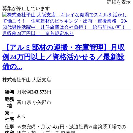
詳細を表示
募集が停止しています
【アルミ部材の運搬・在庫管理】月収
例24万円以上／資格活かせる／最新設
備の...
株式会社平山 大阪支店
給与
月収例
243,573
円
勤務
富山県 小矢部市
地
寮・
あり
社宅
仕事
≪寮完備・月収24万円・派遣社員≫建築系工場での
内容
組立・加工・プレス 交替制