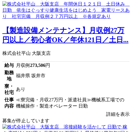
【製造設備メンテナンス】月収例27万
円以上／初心者OK／年休121日／土日...
株式会社平山 大阪支店
給与
月収例
273,506
円
勤務
福井県 坂井市
地
寮・
あり
社宅
仕事
≪寮完備・月収27万円・派遣社員≫機械系工場での
内容
機械操作・製造オペレーター 日勤
詳細を表示
募集が停止しています