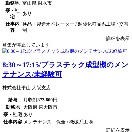
勤務地
富山県 射水市
寮・社
あり
宅
仕事内
検品・製造オペレーター / 製薬化粧品系工場 / 交替
容
制
詳細を表示
募集が停止しています
8:30～17:15/プラスチック成型機のメン
テナンス/未経験可
株式会社平山 大阪支店
給与
月収例
373,600
円
勤務地
大阪府 東大阪市
寮・社宅
あり
仕事内容
メンテナンス・保全 / 機械系工場
詳細を表示