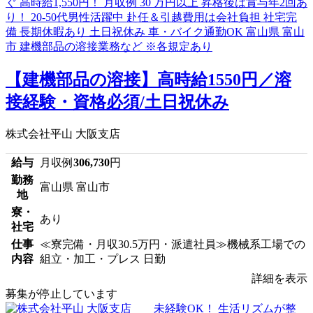
【建機部品の溶接】高時給1550円／溶
接経験・資格必須/土日祝休み
株式会社平山 大阪支店
給与
月収例
306,730
円
勤務
富山県 富山市
地
寮・
あり
社宅
仕事
≪寮完備・月収30.5万円・派遣社員≫機械系工場での
内容
組立・加工・プレス 日勤
詳細を表示
募集が停止しています