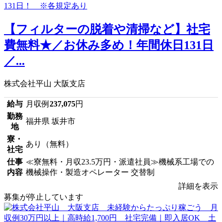
【フィルターの脱着や清掃など】社宅
費無料★／お休み多め！年間休日131日
／...
株式会社平山 大阪支店
給与
月収例
237,075
円
勤務
福井県 坂井市
地
寮・
あり（無料）
社宅
仕事
≪寮無料・月収23.5万円・派遣社員≫機械系工場での
内容
機械操作・製造オペレーター 交替制
詳細を表示
募集が停止しています