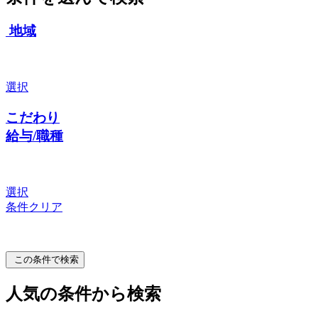
地域
選択
こだわり
給与/職種
選択
条件クリア
この条件で検索
人気の条件から検索