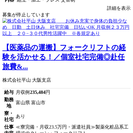
詳細を表示
募集が停止しています
【医薬品の運搬】フォークリフトの経
験を活かせる！／個室社宅完備◎赴任
旅費&...
株式会社平山 大阪支店
給与
月収例
235,484
円
勤務
富山県 富山市
地
寮・
あり
社宅
仕事
≪寮完備・月収23.5万円・派遣社員≫製薬化粧品系工