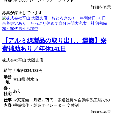
内容
場でのクレーン・フォークリフト
詳細を表示
募集が停止しています
【アルミ線製品の取り出し、運搬】寮
費補助あり／年休141日
株式会社平山 大阪支店
給与
月収例
234,182
円
勤務
富山県 射水市
地
寮・
あり
社宅
仕事
≪寮完備・月収23万円・派遣社員≫自動車系工場での
内容
機械操作・製造オペレーター 交替制
詳細を表示