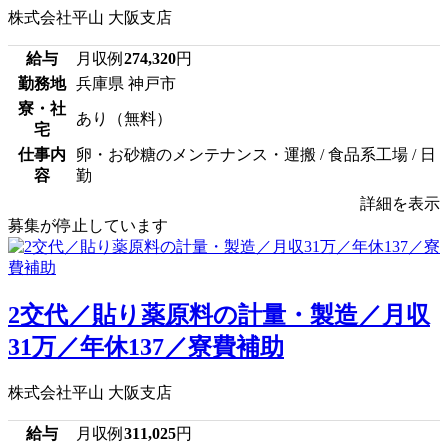
株式会社平山 大阪支店
給与
月収例
274,320
円
勤務地
兵庫県 神戸市
寮・社
あり（無料）
宅
仕事内
卵・お砂糖のメンテナンス・運搬 / 食品系工場 / 日
容
勤
詳細を表示
募集が停止しています
2交代／貼り薬原料の計量・製造／月収
31万／年休137／寮費補助
株式会社平山 大阪支店
給与
月収例
311,025
円