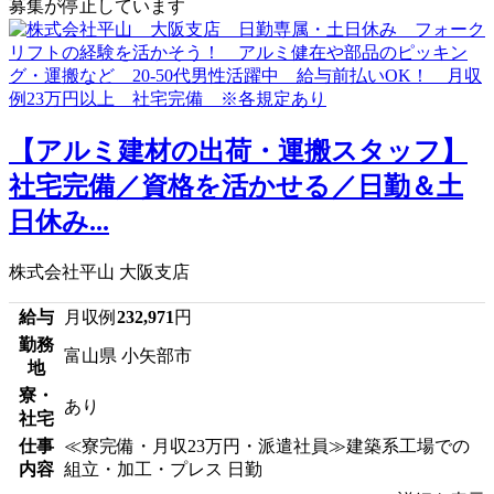
募集が停止しています
【アルミ建材の出荷・運搬スタッフ】
社宅完備／資格を活かせる／日勤＆土
日休み...
株式会社平山 大阪支店
給与
月収例
232,971
円
勤務
富山県 小矢部市
地
寮・
あり
社宅
仕事
≪寮完備・月収23万円・派遣社員≫建築系工場での
内容
組立・加工・プレス 日勤