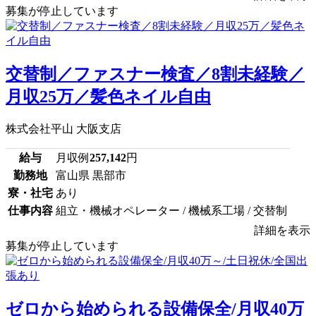
募集が停止しています
交替制／ファスナー検査／8割未経験／
月収25万／髪色ネイル自由
株式会社平山 大阪支店
給与
月収例
257,142
円
勤務地
富山県 黒部市
寮・社宅
あり
仕事内容
組立・機械オペレーター / 機械系工場 / 交替制
詳細を表示
募集が停止しています
ゼロから始められる設備保全/月収40万