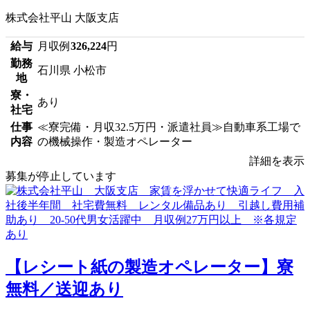
株式会社平山 大阪支店
給与
月収例
326,224
円
勤務
石川県 小松市
地
寮・
あり
社宅
仕事
≪寮完備・月収32.5万円・派遣社員≫自動車系工場で
内容
の機械操作・製造オペレーター
詳細を表示
募集が停止しています
【レシート紙の製造オペレーター】寮
無料／送迎あり