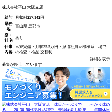
株式会社平山 大阪支店
給与
月収例
257,142
円
勤務
富山県 黒部市
地
寮・
あり
社宅
仕事
≪寮完備・月収25.5万円・派遣社員≫機械系工場で
内容
の検査・検品 交替制
詳細を表示
募集が停止しています