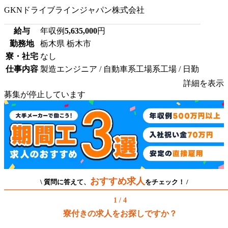
GKNドライブラインジャパン株式会社
給与
年収例
5,635,000
円
勤務地
栃木県 栃木市
寮・社宅
なし
仕事内容
製造エンジニア / 自動車系工場系工場 / 日勤
詳細を表示
募集が停止しています
おすすめ求人
\ 質問に答えて、
をチェック！ /
1 / 4
寮付きの求人をお探しですか？