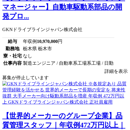
マネージャー】自動車駆動系部品の開
発プロ...
GKNドライブラインジャパン株式会社
給与
年収例
10,970,000
円
勤務地
栃木県 栃木市
寮・社宅
なし
仕事内容
製造エンジニア / 自動車系工場系工場 / 日勤
詳細を表示
募集が停止しています
【世界的メーカーのグループ企業】品
質管理スタッフ｜年収例472万円以上｜