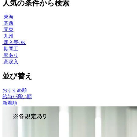
人気の条件から検索
東海
関西
関東
九州
即入寮OK
期間工
寮あり
高収入
並び替え
おすすめ順
給与が高い順
新着順