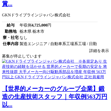
賞...
GKNドライブラインジャパン株式会社
給与
年収例
4,725,000
円
勤務地
栃木県 栃木市
寮・社宅
なし
仕事内容
製造エンジニア / 自動車系工場系工場 / 日勤
詳細を表示
募集が停止しています
【世界的メーカーのグループ企業】鍛
造の生産技術スタッフ｜年収例563万円
以...