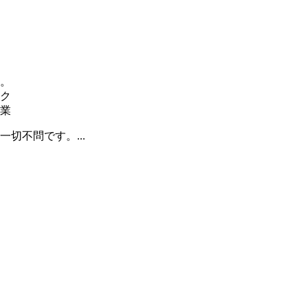
。
ク
業
切不問です。...