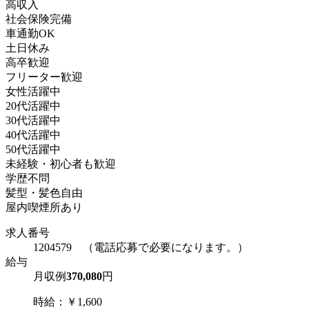
高収入
社会保険完備
車通勤OK
土日休み
高卒歓迎
フリーター歓迎
女性活躍中
20代活躍中
30代活躍中
40代活躍中
50代活躍中
未経験・初心者も歓迎
学歴不問
髪型・髪色自由
屋内喫煙所あり
求人番号
1204579 （電話応募で必要になります。）
給与
月収例
370,080
円
時給：￥1,600