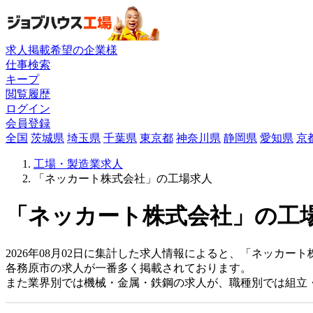
求人掲載希望の企業様
仕事検索
キープ
閲覧履歴
ログイン
会員登録
全国
茨城県
埼玉県
千葉県
東京都
神奈川県
静岡県
愛知県
京
工場・製造業求人
「ネッカート株式会社」の工場求人
「ネッカート株式会社」の工場
2026年08月02日に集計した求人情報によると、「ネッカート
各務原市の求人が一番多く掲載されております。
また業界別では機械・金属・鉄鋼の求人が、職種別では組立