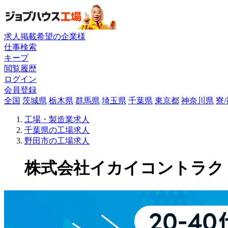
求人掲載希望の企業様
仕事検索
キープ
閲覧履歴
ログイン
会員登録
全国
茨城県
栃木県
群馬県
埼玉県
千葉県
東京都
神奈川県
寮
工場・製造業求人
千葉県の工場求人
野田市の工場求人
株式会社イカイコントラクト 第