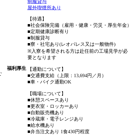
制服貸与
屋外喫煙所あり
【待遇】
■社会保険完備（雇用・健康・労災・厚生年金）
■定期健康診断有り
■制服貸与
■寮・社宅あり(レオパレス又は一般物件)
※入寮を希望される方は赴任前の工場見学が必
要となります
福利厚生
【通勤について】
ご
■交通費支給（上限：13,694円／月）
■車・バイク通勤OK
【職場について】
■休憩スペースあり
■更衣室・ロッカーあり
■自動販売機あり
■冷蔵庫・電子レンジあり
■給水機あり
■弁当注文あり 1食430円程度