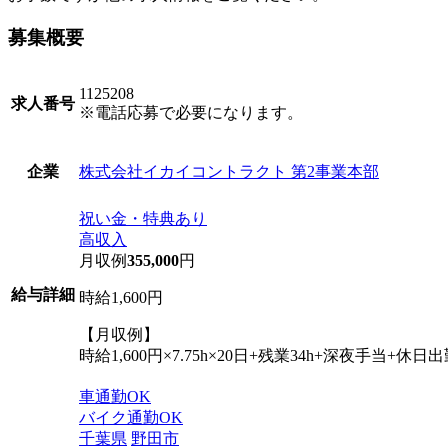
募集概要
1125208
求人番号
※電話応募で必要になります。
株式会社イカイコントラクト 第2事業本部
企業
祝い金・特典あり
高収入
月収例
355,000
円
給与詳細
時給1,600円
【月収例】
時給1,600円×7.75h×20日+残業34h+深夜手当+休日出勤7
車通勤OK
バイク通勤OK
千葉県
野田市