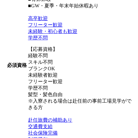
■GW・夏季・年末年始休暇あり
高卒歓迎
フリーター歓迎
未経験・初心者も歓迎
学歴不問
【応募資格】
経験不問
スキル不問
必須資格
ブランクOK
未経験者歓迎
フリーター歓迎
学歴不問
髪型・髪色自由
※入寮される場合は赴任前の事前工場見学がで
きる方
赴任旅費の補助あり
交通費支給
社会保険完備