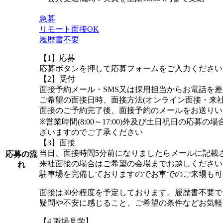
急募
リモート面接OK
履歴書不要
【1】応募
応募ボタンを押して応募フォームをご入力ください
【2】受付
面接予約メール・SMS又は採用担当からお電話を
ご希望の面接日時、面接方法(オンライン面接・来
面接のご予約完了後、面接予約のメールをお送りい
※営業時間(8:00～17:00)外及び土日祝日の応
ざいますのでご了承ください
【3】面接
当日、面接時間5分前になりましたらメールに記載
応募の流
来社面接の場合はご希望の会場までお越しください
れ
駐車場を完備しておりますのでお車でのご来場も可
面接は30分程度を予定しております。履歴書不要
疑問や不安に感じること、ご希望の条件などお気軽
【4.職場見学】