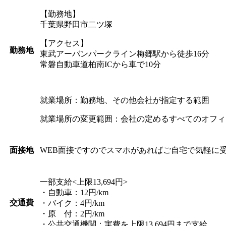
【勤務地】
千葉県野田市二ツ塚
【アクセス】
勤務地
東武アーバンパークライン梅郷駅から徒歩16分
常磐自動車道柏南ICから車で10分
就業場所：勤務地、その他会社が指定する範囲
就業場所の変更範囲：会社の定めるすべてのオフィ
WEB面接ですのでスマホがあればご自宅で気軽に
面接地
一部支給<上限13,694円>
・自動車：12円/km
交通費
・バイク：4円/km
・原 付：2円/km
・公共交通機関：実費を上限13,694円まで支給