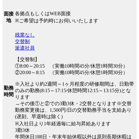
各拠点もしくはWEB面接
面接
地
※ご希望は予約時にお伺いいたします
残業なし
交替制
派遣社員
【交替制】
①8:00～20:15 （実働10時間45分/休憩1時間30分）
②20:00～8:15 （実働10時間45分/休憩1時間30分）
※入社より約2週間～1ヶ月程度の研修期間は、日勤帯
勤務
のみの勤務(8:15～17:15/休憩時間12:15～13:15分)とな
時間
ります
→その後①と②での3勤3休・2交替となります※交替
勤務変更後は、1,500円/日の交替勤務手当を支給あり
(遅刻、早退時は除く)
※入社日より1年経過毎に給与昇給あります
3勤3休
年間休日188日・年末年始休暇以外は原則長期休暇は