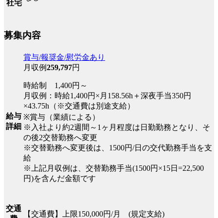
社宅
募集内容
賞与/報奨金/慰労金あり
月収例
259,797
円
時給制 1,400円～
月収例：時給1,400円×月158.56h＋深夜手当350円
×43.75h（※交通費は別途支給）
給与
※賞与（業績による）
詳細
※入社より約2週間～1ヶ月程度は日勤勤務となり、そ
の後2交替勤務へ変更
※交替勤務へ変更後は、1500円/日の交代勤務手当を支
給
※上記月収例は、交替勤務手当(1500円×15日=22,500
円)を含んだ金額です
交通
【交通費】上限150,000円/月 (規定支給)