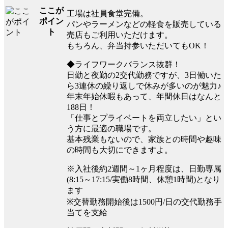
ここが
工場は社員食堂完備。
ポイン
パンやラーメンなどの軽食を販売している
ト
売店もご利用いただけます。
もちろん、弁当持参いただいてもOK！
◆ライフワークバランス抜群！
日勤と夜勤の2交代勤務ですが、3日働いた
ら3連休の繰り返しで休みが多いのが魅力♪
年末年始休暇もあって、年間休日はなんと
188日！
「仕事とプライベートを両立したい」とい
う方に最適の職場です。
基本残業もないので、家族との時間や趣味
の時間も大切にできますよ。
※入社後約2週間～1ヶ月程度は、日勤専属
(8:15～17:15/実働8時間、休憩1時間)となり
ます
※交替勤務開始後は1500円/日の交代勤務手
当てを支給