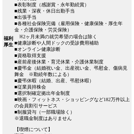
■表彰制度（感謝賞・永年勤続賞）
■残業・深夜・休日出勤手当
■出張手当
■各種社会保険完備（雇用保険・健康保険・厚生年
金・介護保険・労災保険）
※2ヶ月未満の就労希望の場合は除く
福利
■健康診断や人間ドックの受診費用補助
厚生
■オンライン健康診断
■資格取得支援
■産前産後休業・育児休業・介護休業制度
■慶弔金（結婚祝い金、出産祝い金、弔慰金、傷病見
舞金 ※勤続年数による）
■慶弔休暇（結婚、出産、弔慰休暇）
■従業員持株会
■選択制確定拠出年金制度
■映画・フィットネス・ショッピングなど182万件以上
の会員割引サービス
■制服貸与（一部職場除く）
※退職金制度はありません
【喫煙について】