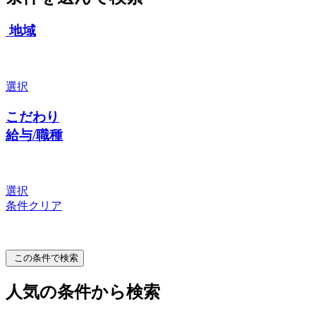
地域
選択
こだわり
給与/職種
選択
条件クリア
この条件で検索
人気の条件から検索