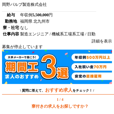
岡野バルブ製造株式会社
給与
年収例
5,500,000
円
勤務地
福岡県 北九州市
寮・社宅
なし
仕事内容
製造エンジニア / 機械系工場系工場 / 日勤
詳細を表示
募集が停止しています
おすすめ求人
\ 質問に答えて、
をチェック！ /
1 / 4
寮付きの求人をお探しですか？