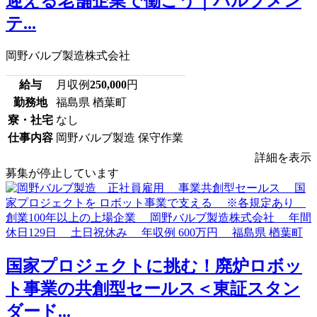
迎える老舗企業で働こう｜バルブメン
テ...
岡野バルブ製造株式会社
給与
月収例
250,000
円
勤務地
福島県 楢葉町
寮・社宅
なし
仕事内容
岡野バルブ製造 保守作業
詳細を表示
募集が停止しています
国家プロジェクトに挑む！廃炉ロボッ
ト事業の共創型セールス＜東証スタン
ダード...