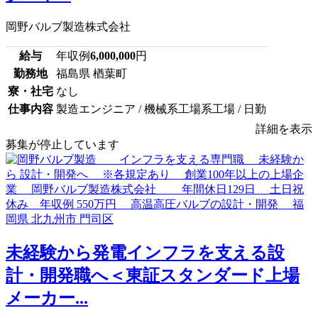
岡野バルブ製造株式会社
給与
年収例
6,000,000
円
勤務地
福島県 楢葉町
寮・社宅
なし
仕事内容
製造エンジニア / 機械系工場系工場 / 日勤
詳細を表示
募集が停止しています
未経験から発電インフラを支える設
計・開発職へ＜東証スタンダード上場
メーカー...