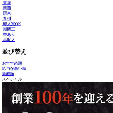
東海
関西
関東
九州
即入寮OK
期間工
寮あり
高収入
並び替え
おすすめ順
給与が高い順
新着順
スペシャル