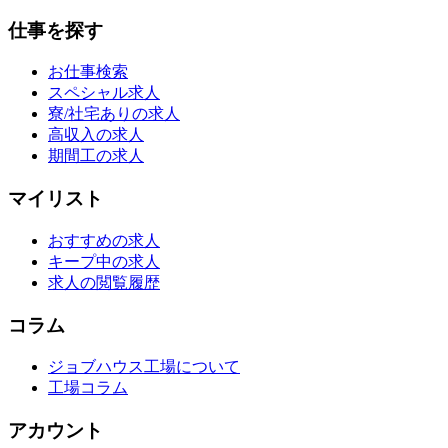
仕事を探す
お仕事検索
スペシャル求人
寮/社宅ありの求人
高収入の求人
期間工の求人
マイリスト
おすすめの求人
キープ中の求人
求人の閲覧履歴
コラム
ジョブハウス工場について
工場コラム
アカウント