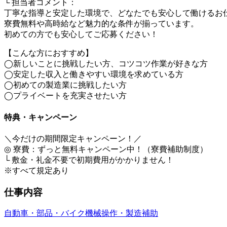
└ 担当者コメント：
丁寧な指導と安定した環境で、どなたでも安心して働けるお
寮費無料や高時給など魅力的な条件が揃っています。
初めての方でも安心してご応募ください！
【こんな方におすすめ】
◯新しいことに挑戦したい方、コツコツ作業が好きな方
◯安定した収入と働きやすい環境を求めている方
◯初めての製造業に挑戦したい方
◯プライベートを充実させたい方
特典・キャンペーン
＼今だけの期間限定キャンペーン！／
◎ 寮費：ずっと無料キャンペーン中！（寮費補助制度）
└ 敷金・礼金不要で初期費用がかかりません！
※すべて規定あり
仕事内容
自動車・部品・バイク
機械操作・製造補助