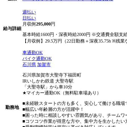
週払い
日払い
月収例
295,000
円
給与詳細
基本時給1600円・深夜時給2000円 ※交通費全額
【月収例】29.5万円（22日勤務＋深夜35.75h ※残
車通勤OK
バイク通勤OK
石川県
加賀市
石川県加賀市大聖寺下福田町
IRいしかわ鉄道 大聖寺駅
「大聖寺駅」から車10分
★マイカー通勤OK（無料駐車場あり）
■未経験スタートの方も多く、安心して働ける職場
勤務地
■幅広い年齢層の方が活躍中！
■困った時に相談しやすい雰囲気があり、チームワ
■コツコツ作業が得意な方や、集中力を生かしたい