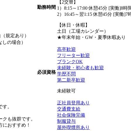
【2交替】
勤務時間
1）8:15～17:00 休憩45分 [実働]8時
2）16:45～翌1:15 休憩45分 [実働]
【休日・休暇】
土日（工場カレンダー）
支給（規定あり）
★年末年始・GW・夏季休暇あり
業なしの場合）
高卒歓迎
フリーター歓迎
ブランクOK
未経験・初心者も歓迎
必須資格
学歴不問
第二新卒歓迎
未経験可
正社員登用あり
です。
交通費支給
社会保険完備
ークも抜群です。
制服貸与
方におすすめ！
屋外喫煙所あり