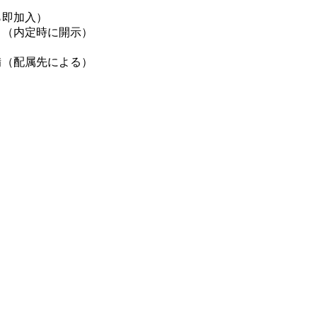
ら即加入）
（内定時に開示）
備（配属先による）