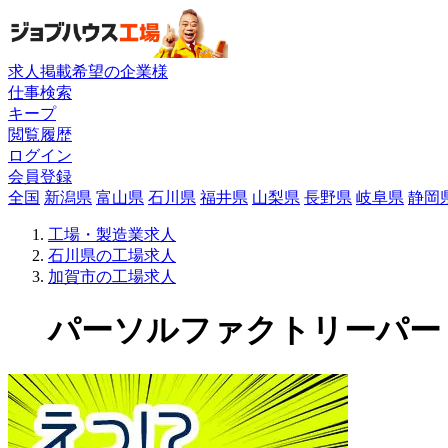
求人掲載希望の企業様
仕事検索
キープ
閲覧履歴
ログイン
会員登録
全国
新潟県
富山県
石川県
福井県
山梨県
長野県
岐阜県
静岡
工場・製造業求人
石川県の工場求人
加賀市の工場求人
パーソルファクトリーパートナ