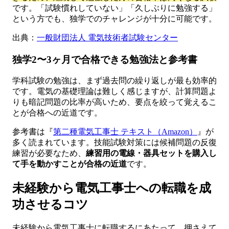
です。「試験慣れしていない」「久しぶりに勉強する」
という方でも、独学でのチャレンジが十分に可能です。
出典：
一般財団法人 電気技術者試験センター
独学2〜3ヶ月で合格できる勉強法と参考書
学科試験の勉強は、まず過去問の繰り返しが最も効率的
です。電気の基礎理論は難しく感じますが、計算問題よ
りも暗記問題の比率が高いため、要点を絞って覚えるこ
とが合格への近道です。
参考書は『
第二種電気工事士 テキスト（Amazon）
』が
多く読まれています。技能試験対策には候補問題の反復
練習が必要なため、
練習用の電線・器具セットを購入し
て手を動かすことが合格の近道
です。
未経験から電気工事士への転職を成
功させるコツ
未経験から電気工事士に転職するにあたって、押さえて