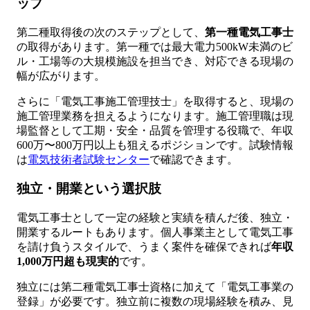
ップ
第二種取得後の次のステップとして、
第一種電気工事士
の取得があります。第一種では最大電力500kW未満のビ
ル・工場等の大規模施設を担当でき、対応できる現場の
幅が広がります。
さらに「電気工事施工管理技士」を取得すると、現場の
施工管理業務を担えるようになります。施工管理職は現
場監督として工期・安全・品質を管理する役職で、年収
600万〜800万円以上も狙えるポジションです。試験情報
は
電気技術者試験センター
で確認できます。
独立・開業という選択肢
電気工事士として一定の経験と実績を積んだ後、独立・
開業するルートもあります。個人事業主として電気工事
を請け負うスタイルで、うまく案件を確保できれば
年収
1,000万円超も現実的
です。
独立には第二種電気工事士資格に加えて「電気工事業の
登録」が必要です。独立前に複数の現場経験を積み、見