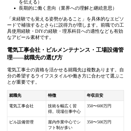
を伝える）
長期的に働く意向（業界への理解と継続意思）
「未経験でも覚える姿勢があること」を具体的なエピソ
ードで補強するとさらに説得力が増します。前職での工
具使用経験・DIYの経験・理系科目への適性なども有効
なアピール素材です。
電気工事会社・ビルメンテナンス・工場設備管
理——就職先の選び方
電気工事士の資格を活かせる就職先は複数あります。自
分の希望するライフスタイルや働き方に合わせて選ぶこ
とが重要です。
就職先
特徴
年収目安
電気工事会社
技術を幅広く習
350〜600万円
得。現場仕事中心
ビル設備管理
屋内作業中心でシ
350〜500万円
フト制が多い