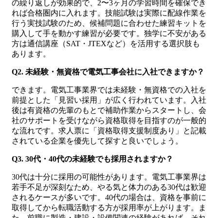
の繰り返しが効果的で、2〜3ヶ月の学習時間を確保でき
れば合格圏内に入れます。技能試験は実際に配線作業を
行う実技試験のため、候補問題に合わせた練習キットを
購入して手を動かす練習が必要です。独学に不安がある
方は通信講座（SAT・JTEXなど）を活用する選択肢も
あります。
Q2. 未経験・無資格で電気工事会社に入社できますか？
できます。電気工事業界では未経験・無資格での入社を
前提とした「見習い採用」が広く行われています。入社
後は有資格の先輩のもとで補助作業からスタートし、会
社のサポートを受けながら資格取得を目指すのが一般的
な流れです。求人票に「資格取得支援制度あり」と記載
されている企業を優先して探すと良いでしょう。
Q3. 30代・40代の未経験でも採用されますか？
30代は十分に採用の可能性があります。電気工事業界は
若手不足が深刻なため、やる気と体力のある30代は歓迎
されるケースが多いです。40代の場合は、資格を事前に
取得してから転職活動する方が採用率が上がります。ま
た、前職に製造・建設・設備関連の経験があれば、それ