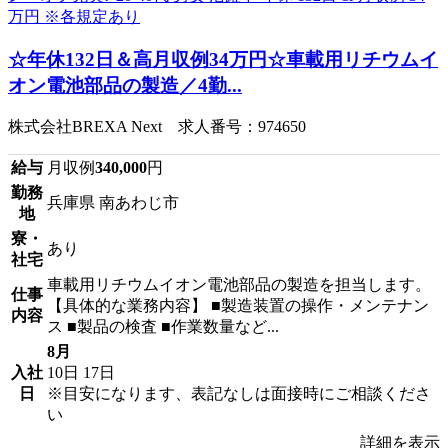
☆年休132日＆高月収例34万円☆車載用リチウムイ
オン電池部品の製造／4勤...
株式会社BREXA Next 求人番号：974650
給与
月収例
340,000
円
勤務
兵庫県 南あわじ市
地
寮・
あり
社宅
車載用リチウムイオン電池部品の製造を担当します。
仕事
【具体的な業務内容】 ■製造装置の操作・メンテナン
内容
ス ■製品の検査 ■作業数量など...
8月
入社
10日
17日
日
※目安になります、表記なしは面接時にご相談くださ
い
詳細を表示