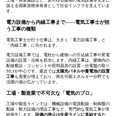
工場・商業施設など、あらゆる建物の電気設備を安全に
扱える国家資格保有者として社会インフラを支えていま
す。
電力設備から内線工事まで——電気工事士が担
う工事の種類
電気工事士が行う仕事は、大きく「電力設備工事」と
「内線工事」に分かれます。
電力設備工事では、電柱から建物への引込線工事や変電
設備の設置・点検を担当します。内線工事は、建物内の
配線敷設・コンセントや照明器具の設置・分電盤の取り
付けが中心です。最近では
太陽光パネルや蓄電池の設置
工事
も需要が増えており、再生可能エネルギー分野でも
活躍の場が広がっています。
工場・製造業で不可欠な「電気のプロ」
工場や製造ラインでは、機械設備の電源配線・制御盤の
配線・動力設備の増設工事など、専門的な電気工事が常
時発生します。
設備の停止は生産ラインに直結するた