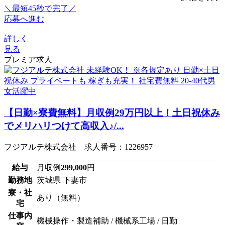
＼最短45秒で完了／
応募へ進む
詳しく
見る
プレミア求人
【日勤×寮費無料】月収例29万円以上！土日祝休み
でメリハリつけて高収入♪/...
フジアルテ株式会社 求人番号：1226957
給与
月収例
299,000
円
勤務地
茨城県 下妻市
寮・社
あり（無料）
宅
仕事内
機械操作・製造補助 / 機械系工場 / 日勤