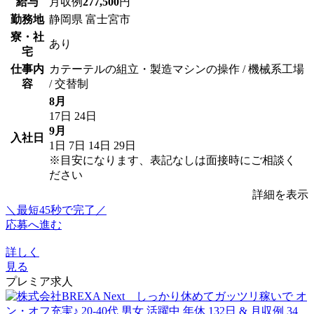
給与
月収例
277,500
円
勤務地
静岡県 富士宮市
寮・社
あり
宅
仕事内
カテーテルの組立・製造マシンの操作 / 機械系工場
容
/ 交替制
8月
17日
24日
9月
入社日
1日
7日
14日
29日
※目安になります、表記なしは面接時にご相談く
ださい
詳細を表示
＼最短45秒で完了／
応募へ進む
詳しく
見る
プレミア求人