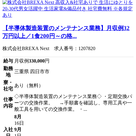
【半導体製造装置のメンテナンス業務】月収例32
万円以上／1食200円～の格...
株式会社BREXA Next 求人番号：1207820
給与
月収例
330,000
円
勤務
三重県 四日市市
地
寮・
あり（無料）
社宅
◇半導体製造装置のメンテナンス業務◇ ・定期交換パ
仕事
ーツの交換作業。 →手順書を確認し、専用工具や一
内容
般工具を用いての交換作業。 ・...
8月
16日
入社
9月
日
1日