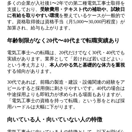
多くの企業が入社後1〜2年での第二種電気工事士取得を
支援しており、
受験費用・テキスト代の補助や、試験日
に有給を取りやすい環境
を整えているケースが一般的で
す。資格取得後は資格手当（月5,000〜30,000円程度）が
加算され、給与も上がります。
年齢制限がなく20代〜40代まで転職実績あり
電気工事士への転職は、20代だけでなく30代・40代でも
実績があります。業界として「若ければ若いほどよい」
という考え方より、
本人のやる気と基礎的な体力を重視
する傾向があります。
30代であれば、前職の製造・建設・設備関連の経験をア
ピールすると採用側に刺さりやすいです。40代の場合は
中途採用よりも即戦力が求められる場面もありますが、
「電気工事士の資格を持って転職」という形をとれば採
用ハードルは大幅に下がります。
向いている人・向いていない人の特徴
電気工事士に向いている人の特徴として、以下が挙げら