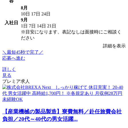
容
8月
10日
17日
24日
9月
入社日
1日
7日
14日
21日
※目安になります、表記なしは面接時にご相談く
ださい
詳細を表示
＼最短45秒で完了／
応募へ進む
詳しく
見る
プレミア求人
【産業機械の製品製造】寮費無料／赴任旅費会社
負担／20代～40代の男女活躍...