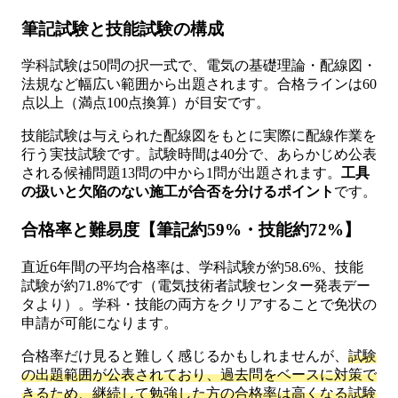
筆記試験と技能試験の構成
学科試験は50問の択一式で、電気の基礎理論・配線図・
法規など幅広い範囲から出題されます。合格ラインは60
点以上（満点100点換算）が目安です。
技能試験は与えられた配線図をもとに実際に配線作業を
行う実技試験です。試験時間は40分で、あらかじめ公表
される候補問題13問の中から1問が出題されます。
工具
の扱いと欠陥のない施工が合否を分けるポイント
です。
合格率と難易度【筆記約59%・技能約72%】
直近6年間の平均合格率は、学科試験が約58.6%、技能
試験が約71.8%です（電気技術者試験センター発表デー
タより）。学科・技能の両方をクリアすることで免状の
申請が可能になります。
合格率だけ見ると難しく感じるかもしれませんが、
試験
の出題範囲が公表されており、過去問をベースに対策で
きるため、継続して勉強した方の合格率は高くなる試験