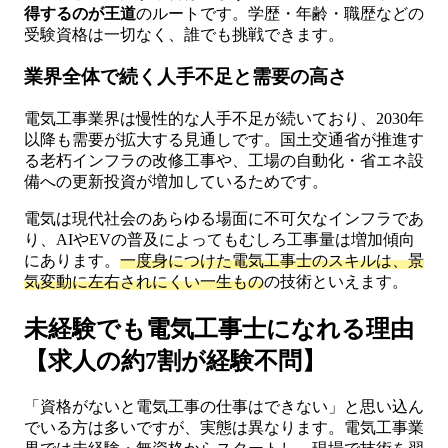
得するのが王道
のルートです。学歴・年齢・職歴などの
受験資格は一切なく、誰でも挑戦できます。
業界全体で続く人手不足と需要の高さ
電気工事業界は慢性的な人手不足が続いており、2030年
以降も需要が拡大する見通しです。国土交通省が推進す
る老朽インフラの改修工事や、工場の自動化・省エネ設
備への更新投資が増加しているためです。
電気は現代社会のあらゆる場面に不可欠なインフラであ
り、AIやEVの普及によってもむしろ工事量は増加傾向
にあります。
一度身につけた電気工事士のスキルは、景
気変動に左右されにくい一生もの
の技術といえます。
未経験でも電気工事士になれる理由
【求人の約7割が経験不問】
「資格がないと電気工事の仕事はできない」と思い込ん
でいる方は多いですが、実態は異なります。電気工事業