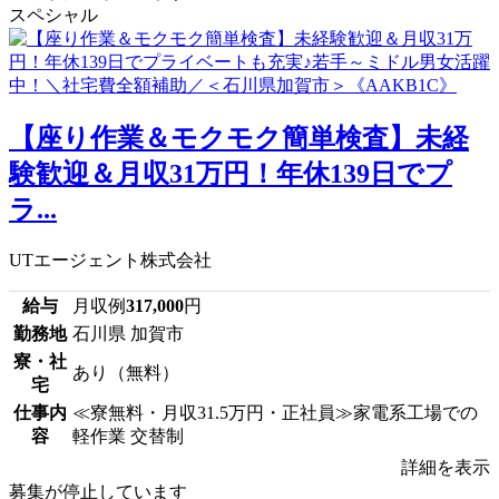
スペシャル
【座り作業＆モクモク簡単検査】未経
験歓迎＆月収31万円！年休139日でプ
ラ...
UTエージェント株式会社
給与
月収例
317,000
円
勤務地
石川県 加賀市
寮・社
あり（無料）
宅
仕事内
≪寮無料・月収31.5万円・正社員≫家電系工場での
容
軽作業 交替制
詳細を表示
募集が停止しています