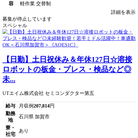
容
軽作業 交替制
詳細を表示
募集が停止しています
スペシャル
【日勤】土日祝休み＆年休127日☆溶接
ロボットの板金・プレス・検品など◎
未...
UTエイム株式会社 セミコンダクター第五
給与
月収例
207,814
円
勤務
石川県 加賀市
地
寮・
あり
社宅