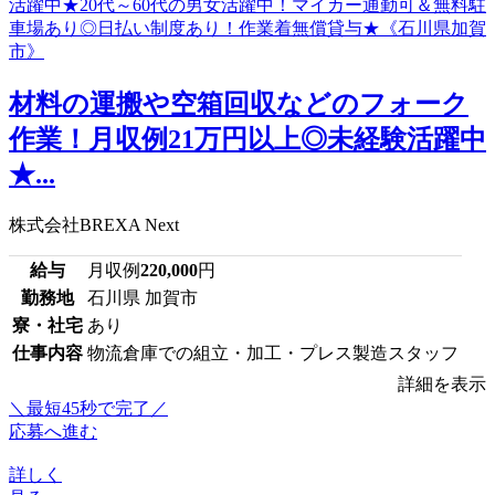
材料の運搬や空箱回収などのフォーク
作業！月収例21万円以上◎未経験活躍中
★...
株式会社BREXA Next
給与
月収例
220,000
円
勤務地
石川県 加賀市
寮・社宅
あり
仕事内容
物流倉庫での組立・加工・プレス製造スタッフ
詳細を表示
＼最短45秒で完了／
応募へ進む
詳しく