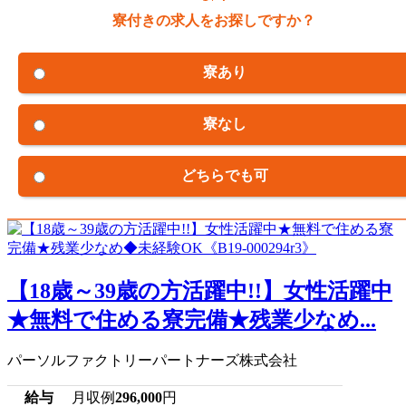
寮付きの求人をお探しですか？
寮あり
寮なし
どちらでも可
【18歳～39歳の方活躍中!!】女性活躍中
★無料で住める寮完備★残業少なめ...
パーソルファクトリーパートナーズ株式会社
給与
月収例
296,000
円