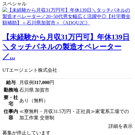
スペシャル
【未経験から月収31万円可】年休139日
＼タッチパネルの製造オペレーター
／...
UTエージェント株式会社
給与
月収例
317,000
円
勤務地
石川県 加賀市
寮・社
あり（無料）
宅
仕事内
≪寮無料・月収31.5万円・正社員≫家電系工場での
容
加工作業 交替制
詳細を表示
募集が停止しています