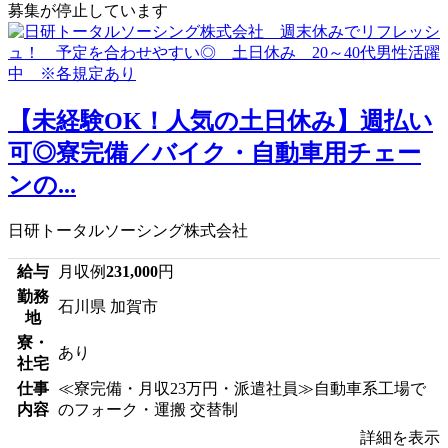
募集が停止しています
【未経験OK！人気の土日休み】週払い
可◎寮完備／バイク・自動車用チェー
ンの...
日研トータルソーシング株式会社
給与
月収例
231,000
円
勤務
石川県 加賀市
地
寮・
あり
社宅
仕事
≪寮完備・月収23万円・派遣社員≫自動車系工場で
内容
のフォーク・運搬 交替制
詳細を表示