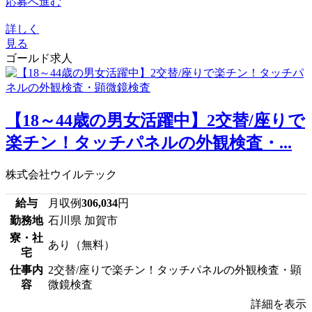
応募へ進む
詳しく
見る
ゴールド求人
【18～44歳の男女活躍中】2交替/座りで
楽チン！タッチパネルの外観検査・...
株式会社ウイルテック
給与
月収例
306,034
円
勤務地
石川県 加賀市
寮・社
あり（無料）
宅
仕事内
2交替/座りで楽チン！タッチパネルの外観検査・顕
容
微鏡検査
詳細を表示