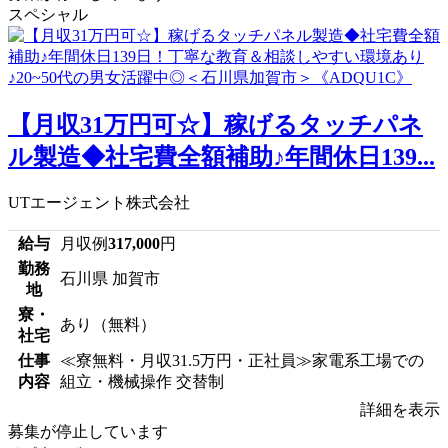
スペシャル
【月収31万円可☆】稼げるタッチパネ
ル製造◆社宅費全額補助♪年間休日139...
UTエージェント株式会社
給与
月収例
317,000
円
勤務
石川県 加賀市
地
寮・
あり（無料）
社宅
仕事
≪寮無料・月収31.5万円・正社員≫家電系工場での
内容
組立・機械操作 交替制
詳細を表示
募集が停止しています