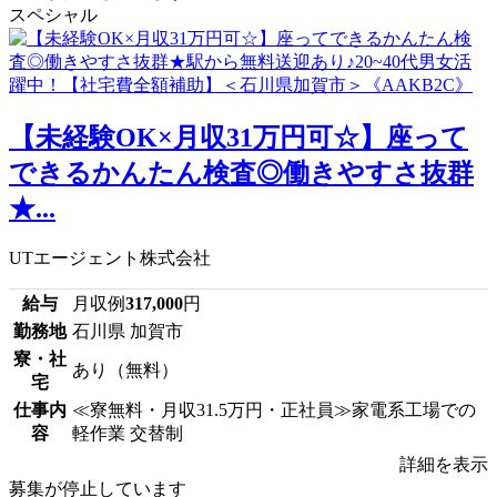
スペシャル
【未経験OK×月収31万円可☆】座って
できるかんたん検査◎働きやすさ抜群
★...
UTエージェント株式会社
給与
月収例
317,000
円
勤務地
石川県 加賀市
寮・社
あり（無料）
宅
仕事内
≪寮無料・月収31.5万円・正社員≫家電系工場での
容
軽作業 交替制
詳細を表示
募集が停止しています