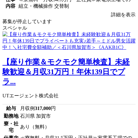
内容
組立・機械操作 交替制
詳細を表示
募集が停止しています
スペシャル
【座り作業＆モクモク簡単検査】未経
験歓迎＆月収31万円！年休139日でプ
ラ...
UTエージェント株式会社
給与
月収例
317,000
円
勤務地
石川県 加賀市
寮・社
あり（無料）
宅
仕事内
≪寮無料・月収31.5万円・正社員≫家電系工場での