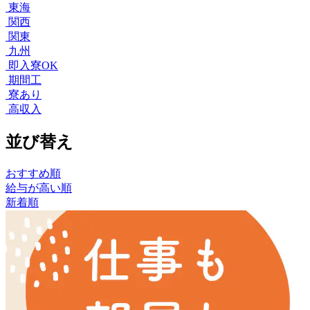
東海
関西
関東
九州
即入寮OK
期間工
寮あり
高収入
並び替え
おすすめ順
給与が高い順
新着順