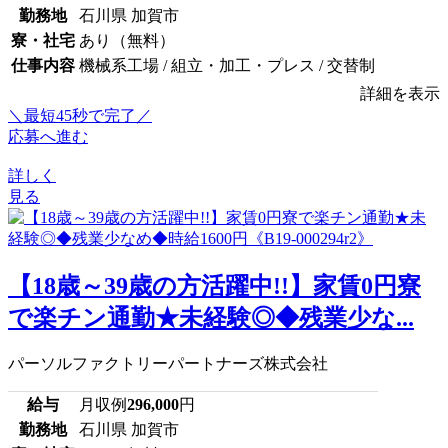
勤務地
石川県 加賀市
寮・社宅
あり（無料）
仕事内容
機械系工場 / 組立・加工・プレス / 交替制
詳細を表示
＼最短45秒で完了／
応募へ進む
詳しく
見る
【18歳～39歳の方活躍中!!】家賃0円寮
で楽チン通勤★未経験◎◆残業少な...
パーソルファクトリーパートナーズ株式会社
給与
月収例
296,000
円
勤務地
石川県 加賀市