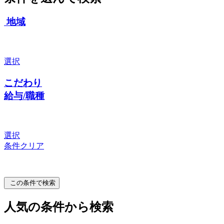
地域
選択
こだわり
給与/職種
選択
条件クリア
この条件で検索
人気の条件から検索