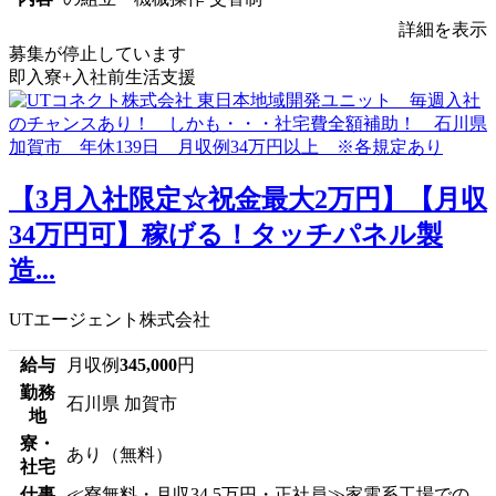
詳細を表示
募集が停止しています
即入寮+入社前生活支援
【3月入社限定☆祝金最大2万円】【月収
34万円可】稼げる！タッチパネル製
造...
UTエージェント株式会社
給与
月収例
345,000
円
勤務
石川県 加賀市
地
寮・
あり（無料）
社宅
仕事
≪寮無料・月収34.5万円・正社員≫家電系工場での