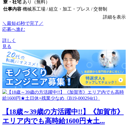
寮・社宅
あり（無料）
仕事内容
機械系工場 / 組立・加工・プレス / 交替制
詳細を表示
＼最短45秒で完了／
応募へ進む
詳しく
見る
【18歳～39歳の方活躍中!!】《加賀市》
エリア内でも高時給1600円★土...