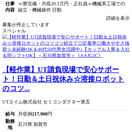
仕事
≪寮完備・月収20.5万円・正社員≫機械系工場での
内容
組立・機械操作 日勤
詳細を表示
募集が停止しています
スペシャル
【軽作業】UT請負現場で安心サポー
ト！日勤＆土日祝休み☆溶接ロボット
のコツ...
UTエイム株式会社 セミコンダクター第五
給与
月収例
217,960
円
勤務
石川県 加賀市
地