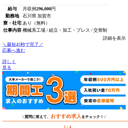
給与
月収例
296,000
円
勤務地
石川県 加賀市
寮・社宅
あり（無料）
仕事内容
機械系工場 / 組立・加工・プレス / 交替制
詳細を表示
＼最短45秒で完了／
応募へ進む
詳しく
見る
おすすめ求人
\ 質問に答えて、
をチェック！ /
1 / 4