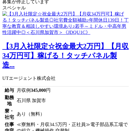
募集が停止しています
スペシャル
【3月入社限定☆祝金最大2万円】【月収
34万円可】稼げる！タッチパネル製
造...
UTエージェント株式会社
給与
月収例
345,000
円
勤務
石川県 加賀市
地
寮・
あり（無料）
社宅
仕事
≪寮無料・月収34.5万円・正社員≫電子部品系工場で
内容
の組立・機械操作 交替制