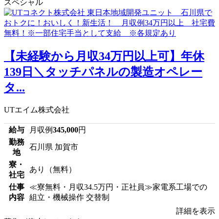
スペシャル
【未経験から月収34万円以上可】年休
139日＼タッチパネルの製造オペレー
タ...
UTエイム株式会社
給与
月収例
345,000
円
勤務
石川県 加賀市
地
寮・
あり（無料）
社宅
仕事
≪寮無料・月収34.5万円・正社員≫家電系工場での
内容
組立・機械操作 交替制
詳細を表示