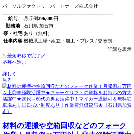
パーソルファクトリーパートナーズ株式会社
給与
月収例
296,000
円
勤務地
石川県 加賀市
寮・社宅
あり（無料）
仕事内容
機械系工場 / 組立・加工・プレス / 交替制
詳細を表示
＼最短45秒で完了／
応募へ進む
詳しく
見る
材料の運搬や空箱回収などのフォーク