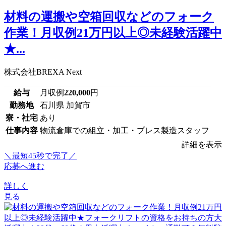
材料の運搬や空箱回収などのフォーク
作業！月収例21万円以上◎未経験活躍中
★...
株式会社BREXA Next
給与
月収例
220,000
円
勤務地
石川県 加賀市
寮・社宅
あり
仕事内容
物流倉庫での組立・加工・プレス製造スタッフ
詳細を表示
＼最短45秒で完了／
応募へ進む
詳しく
見る