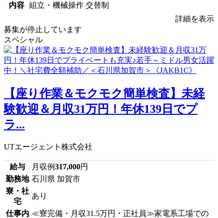
内容
組立・機械操作 交替制
詳細を表示
募集が停止しています
スペシャル
【座り作業＆モクモク簡単検査】未経
験歓迎＆月収31万円！年休139日でプ
ラ...
UTエージェント株式会社
給与
月収例
317,000
円
勤務地
石川県 加賀市
寮・社
あり
宅
仕事内
≪寮完備・月収31.5万円・正社員≫家電系工場での