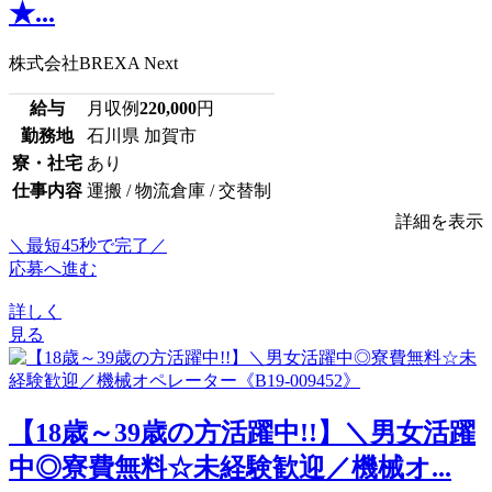
★...
株式会社BREXA Next
給与
月収例
220,000
円
勤務地
石川県 加賀市
寮・社宅
あり
仕事内容
運搬 / 物流倉庫 / 交替制
詳細を表示
＼最短45秒で完了／
応募へ進む
詳しく
見る
【18歳～39歳の方活躍中!!】＼男女活躍
中◎寮費無料☆未経験歓迎／機械オ...