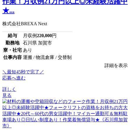
作業！月収例21万円以上◎未経験活躍中
★...
株式会社BREXA Next
給与
月収例
220,000
円
勤務地
石川県 加賀市
寮・社宅
あり
仕事内容
運搬 / 物流倉庫 / 交替制
詳細を表示
＼最短45秒で完了／
応募へ進む
詳しく
見る