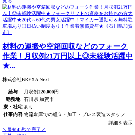
見る
材料の運搬や空箱回収などのフォーク
作業！月収例21万円以上◎未経験活躍中
★...
株式会社BREXA Next
給与
月収例
220,000
円
勤務地
石川県 加賀市
寮・社宅
あり
仕事内容
物流倉庫での組立・加工・プレス製造スタッフ
詳細を表示
＼最短45秒で完了／