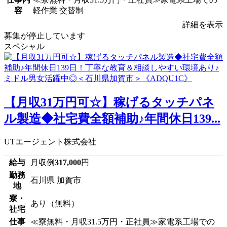
容
軽作業 交替制
詳細を表示
募集が停止しています
スペシャル
【月収31万円可☆】稼げるタッチパネ
ル製造◆社宅費全額補助♪年間休日139...
UTエージェント株式会社
給与
月収例
317,000
円
勤務
石川県 加賀市
地
寮・
あり（無料）
社宅
仕事
≪寮無料・月収31.5万円・正社員≫家電系工場での