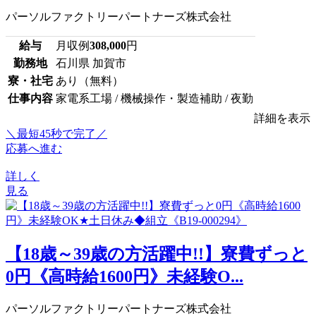
パーソルファクトリーパートナーズ株式会社
給与
月収例
308,000
円
勤務地
石川県 加賀市
寮・社宅
あり（無料）
仕事内容
家電系工場 / 機械操作・製造補助 / 夜勤
詳細を表示
＼最短45秒で完了／
応募へ進む
詳しく
見る
【18歳～39歳の方活躍中!!】寮費ずっと
0円《高時給1600円》未経験O...
パーソルファクトリーパートナーズ株式会社