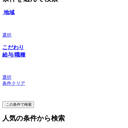
地域
選択
こだわり
給与/職種
選択
条件クリア
この条件で検索
人気の条件から検索