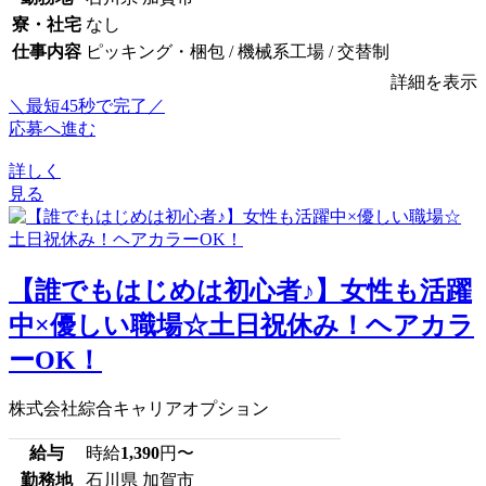
寮・社宅
なし
仕事内容
ピッキング・梱包 / 機械系工場 / 交替制
詳細を表示
＼最短45秒で完了／
応募へ進む
詳しく
見る
【誰でもはじめは初心者♪】女性も活躍
中×優しい職場☆土日祝休み！ヘアカラ
ーOK！
株式会社綜合キャリアオプション
給与
時給
1,390
円〜
勤務地
石川県 加賀市