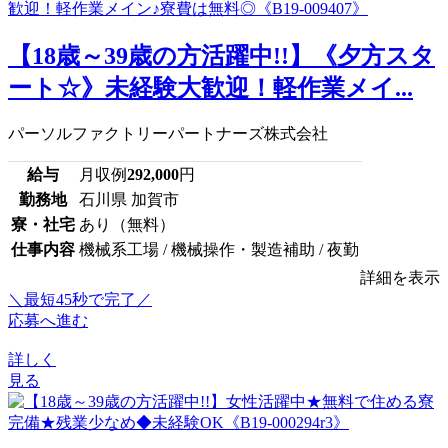
【18歳～39歳の方活躍中!!】《夕方スタ
ート☆》未経験大歓迎！軽作業メイ...
パーソルファクトリーパートナーズ株式会社
給与
月収例
292,000
円
勤務地
石川県 加賀市
寮・社宅
あり（無料）
仕事内容
機械系工場 / 機械操作・製造補助 / 夜勤
詳細を表示
＼最短45秒で完了／
応募へ進む
詳しく
見る