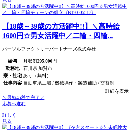
見る
【18歳～39歳の方活躍中!!】＼高時給
1600円☆男女活躍中／二輪・四輪...
パーソルファクトリーパートナーズ株式会社
給与
月収例
295,000
円
勤務地
石川県 加賀市
寮・社宅
あり（無料）
仕事内容
自動車系工場 / 機械操作・製造補助 / 交替制
詳細を表示
＼最短45秒で完了／
応募へ進む
詳しく
見る