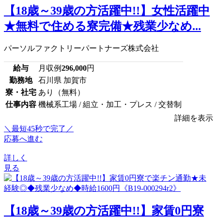
【18歳～39歳の方活躍中!!】女性活躍中
★無料で住める寮完備★残業少なめ...
パーソルファクトリーパートナーズ株式会社
給与
月収例
296,000
円
勤務地
石川県 加賀市
寮・社宅
あり（無料）
仕事内容
機械系工場 / 組立・加工・プレス / 交替制
詳細を表示
＼最短45秒で完了／
応募へ進む
詳しく
見る
【18歳～39歳の方活躍中!!】家賃0円寮