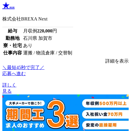
★...
株式会社BREXA Next
給与
月収例
220,000
円
勤務地
石川県 加賀市
寮・社宅
あり
仕事内容
運搬 / 物流倉庫 / 交替制
詳細を表示
＼最短45秒で完了／
応募へ進む
詳しく
見る