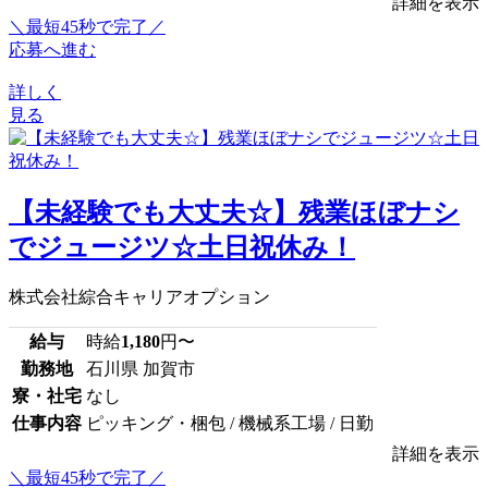
詳細を表示
＼最短45秒で完了／
応募へ進む
詳しく
見る
【未経験でも大丈夫☆】残業ほぼナシ
でジュージツ☆土日祝休み！
株式会社綜合キャリアオプション
給与
時給
1,180
円〜
勤務地
石川県 加賀市
寮・社宅
なし
仕事内容
ピッキング・梱包 / 機械系工場 / 日勤
詳細を表示
＼最短45秒で完了／