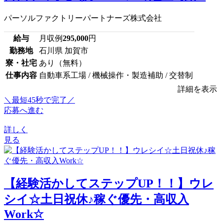
パーソルファクトリーパートナーズ株式会社
給与
月収例
295,000
円
勤務地
石川県 加賀市
寮・社宅
あり（無料）
仕事内容
自動車系工場 / 機械操作・製造補助 / 交替制
詳細を表示
＼最短45秒で完了／
応募へ進む
詳しく
見る
【経験活かしてステップUP！！】ウレ
シイ☆土日祝休♪稼ぐ優先・高収入
Work☆