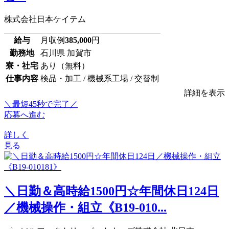
株式会社日本ケイテム
給与
月収例
385,000
円
勤務地
石川県 加賀市
寮・社宅
あり（無料）
仕事内容
検品・加工 / 機械系工場 / 交替制
詳細を表示
＼最短45秒で完了／
応募へ進む
詳しく
見る
＼日勤＆高時給1500円☆年間休日124日
／機械操作・組立《B19-010...