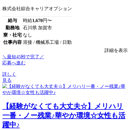
株式会社綜合キャリアオプション
給与
時給
1,670
円〜
勤務地
石川県 加賀市
寮・社宅
なし
仕事内容
溶接 / 機械系工場 / 日勤
詳細を表示
＼最短45秒で完了／
応募へ進む
詳しく
見る
【経験がなくても大丈夫☆】メリハリ
一番・ノー残業♪華やか環境☆女性も活
躍中♪