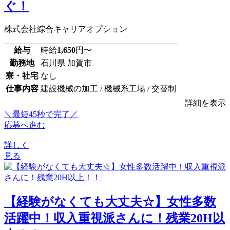
ぐ！
株式会社綜合キャリアオプション
給与
時給
1,650
円〜
勤務地
石川県 加賀市
寮・社宅
なし
仕事内容
建設機械の加工 / 機械系工場 / 交替制
詳細を表示
＼最短45秒で完了／
応募へ進む
詳しく
見る
【経験がなくても大丈夫☆】女性多数
活躍中！収入重視派さんに！残業20H以