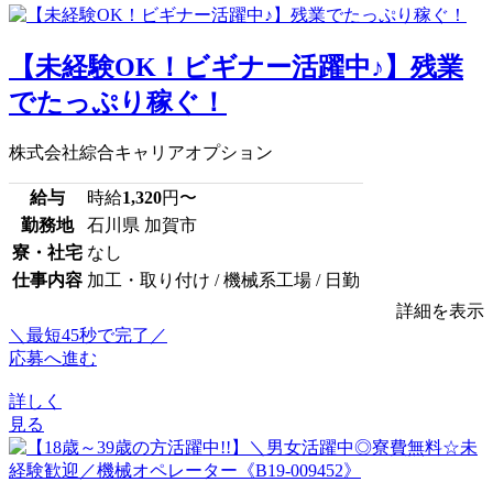
【未経験OK！ビギナー活躍中♪】残業
でたっぷり稼ぐ！
株式会社綜合キャリアオプション
給与
時給
1,320
円〜
勤務地
石川県 加賀市
寮・社宅
なし
仕事内容
加工・取り付け / 機械系工場 / 日勤
詳細を表示
＼最短45秒で完了／
応募へ進む
詳しく
見る