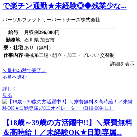
で楽チン通勤★未経験◎◆残業少な...
パーソルファクトリーパートナーズ株式会社
給与
月収例
296,000
円
勤務地
石川県 加賀市
寮・社宅
あり（無料）
仕事内容
機械系工場 / 組立・加工・プレス / 交替制
詳細を表示
＼最短45秒で完了／
応募へ進む
詳しく
見る
【18歳～39歳の方活躍中!!】＼寮費無料
＆高時給！／未経験OK★日勤専属...