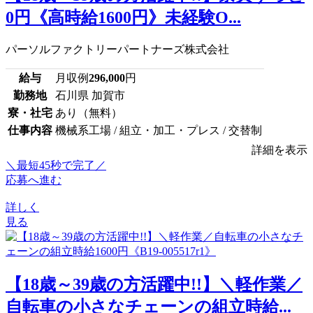
0円《高時給1600円》未経験O...
パーソルファクトリーパートナーズ株式会社
給与
月収例
296,000
円
勤務地
石川県 加賀市
寮・社宅
あり（無料）
仕事内容
機械系工場 / 組立・加工・プレス / 交替制
詳細を表示
＼最短45秒で完了／
応募へ進む
詳しく
見る
【18歳～39歳の方活躍中!!】＼軽作業／
自転車の小さなチェーンの組立時給...