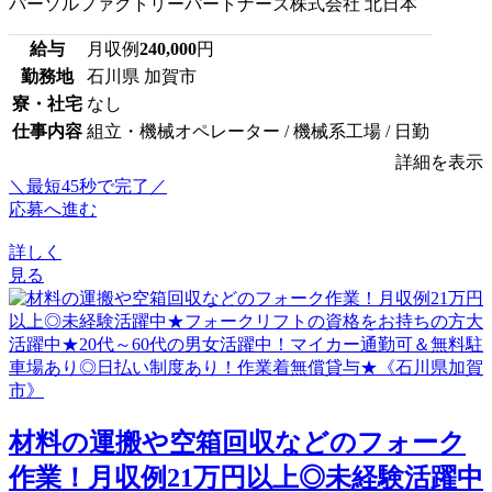
パーソルファクトリーパートナーズ株式会社 北日本
給与
月収例
240,000
円
勤務地
石川県 加賀市
寮・社宅
なし
仕事内容
組立・機械オペレーター / 機械系工場 / 日勤
詳細を表示
＼最短45秒で完了／
応募へ進む
詳しく
見る
材料の運搬や空箱回収などのフォーク
作業！月収例21万円以上◎未経験活躍中