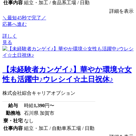
仕事内容
組立・加工 / 食品系工場 / 日勤
詳細を表示
＼最短45秒で完了／
応募へ進む
詳しく
見る
【未経験者カンゲイ♪】華やか環境☆女
性も活躍中♪ウレシイ☆土日祝休♪
株式会社綜合キャリアオプション
給与
時給
1,390
円〜
勤務地
石川県 加賀市
寮・社宅
なし
仕事内容
組立・加工 / 自動車系工場 / 日勤