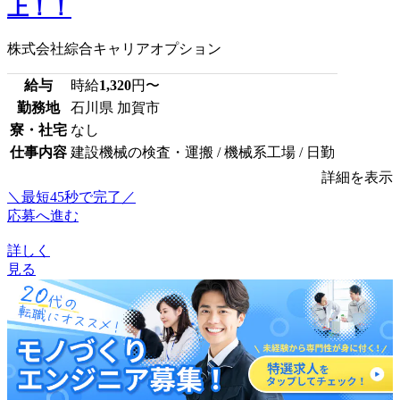
上！！
株式会社綜合キャリアオプション
給与
時給
1,320
円〜
勤務地
石川県 加賀市
寮・社宅
なし
仕事内容
建設機械の検査・運搬 / 機械系工場 / 日勤
詳細を表示
＼最短45秒で完了／
応募へ進む
詳しく
見る