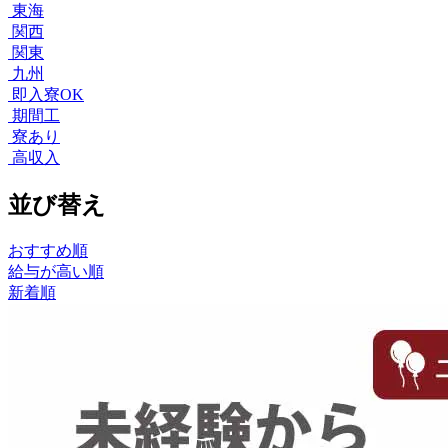
東海
関西
関東
九州
即入寮OK
期間工
寮あり
高収入
並び替え
おすすめ順
給与が高い順
新着順