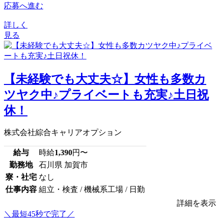
応募へ進む
詳しく
見る
【未経験でも大丈夫☆】女性も多数カ
ツヤク中♪プライベートも充実♪土日祝
休！
株式会社綜合キャリアオプション
給与
時給
1,390
円〜
勤務地
石川県 加賀市
寮・社宅
なし
仕事内容
組立・検査 / 機械系工場 / 日勤
詳細を表示
＼最短45秒で完了／