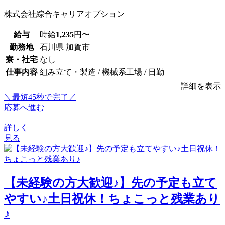
株式会社綜合キャリアオプション
給与
時給
1,235
円〜
勤務地
石川県 加賀市
寮・社宅
なし
仕事内容
組み立て・製造 / 機械系工場 / 日勤
詳細を表示
＼最短45秒で完了／
応募へ進む
詳しく
見る
【未経験の方大歓迎♪】先の予定も立て
やすい♪土日祝休！ちょこっと残業あり
♪