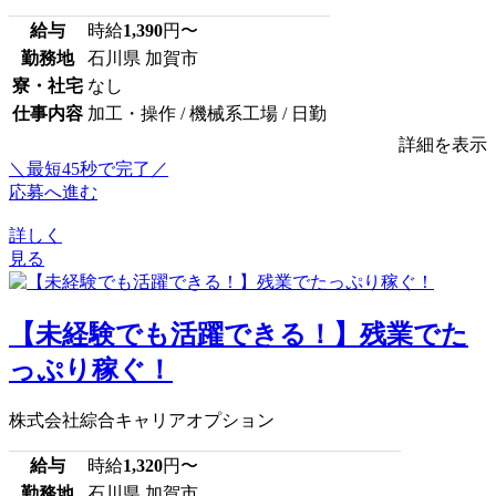
給与
時給
1,390
円〜
勤務地
石川県 加賀市
寮・社宅
なし
仕事内容
加工・操作 / 機械系工場 / 日勤
詳細を表示
＼最短45秒で完了／
応募へ進む
詳しく
見る
【未経験でも活躍できる！】残業でた
っぷり稼ぐ！
株式会社綜合キャリアオプション
給与
時給
1,320
円〜
勤務地
石川県 加賀市