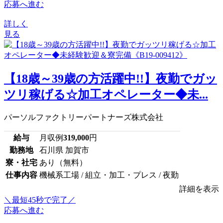
応募へ進む
詳しく
見る
【18歳～39歳の方活躍中!!】夜勤でガッ
ツリ稼げる☆加工オペレーター◆未...
パーソルファクトリーパートナーズ株式会社
給与
月収例
319,000
円
勤務地
石川県 加賀市
寮・社宅
あり（無料）
仕事内容
機械系工場 / 組立・加工・プレス / 夜勤
詳細を表示
＼最短45秒で完了／
応募へ進む