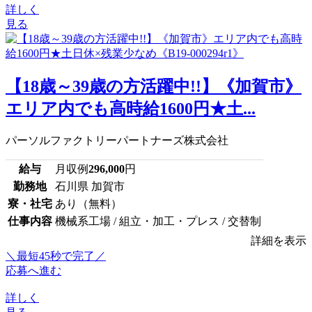
詳しく
見る
【18歳～39歳の方活躍中!!】《加賀市》
エリア内でも高時給1600円★土...
パーソルファクトリーパートナーズ株式会社
給与
月収例
296,000
円
勤務地
石川県 加賀市
寮・社宅
あり（無料）
仕事内容
機械系工場 / 組立・加工・プレス / 交替制
詳細を表示
＼最短45秒で完了／
応募へ進む
詳しく