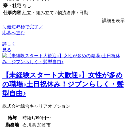
寮・社宅
なし
仕事内容
組立・組み立て / 物流倉庫 / 日勤
詳細を表示
＼最短45秒で完了／
応募へ進む
詳しく
見る
【未経験スタート大歓迎♪】女性が多め
の職場♪土日祝休み！ジブンらしく・髪
型自由♪
株式会社綜合キャリアオプション
給与
時給
1,390
円〜
勤務地
石川県 加賀市