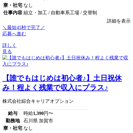
寮・社宅
なし
仕事内容
組立・加工 / 自動車系工場 / 交替制
詳細を表示
＼最短45秒で完了／
応募へ進む
詳しく
見る
【誰でもはじめは初心者♪】土日祝休
み！程よく残業で収入にプラス♪
株式会社綜合キャリアオプション
給与
時給
1,390
円〜
勤務地
石川県 加賀市
寮・社宅
なし