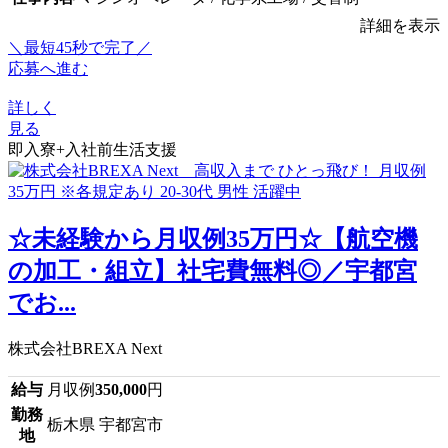
詳細を表示
＼最短45秒で完了／
応募へ進む
詳しく
見る
即入寮+入社前生活支援
☆未経験から月収例35万円☆【航空機
の加工・組立】社宅費無料◎／宇都宮
でお...
株式会社BREXA Next
給与
月収例
350,000
円
勤務
栃木県 宇都宮市
地