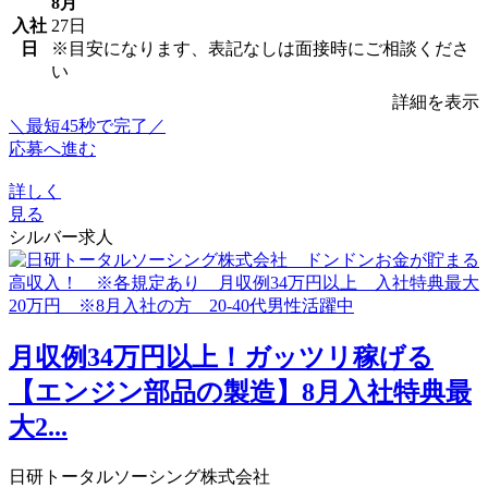
8月
入社
27日
日
※目安になります、表記なしは面接時にご相談くださ
い
詳細を表示
＼最短45秒で完了／
応募へ進む
詳しく
見る
シルバー求人
月収例34万円以上！ガッツリ稼げる
【エンジン部品の製造】8月入社特典最
大2...
日研トータルソーシング株式会社