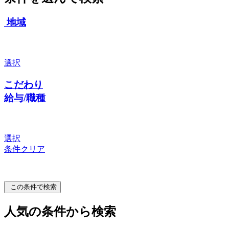
地域
選択
こだわり
給与/職種
選択
条件クリア
この条件で検索
人気の条件から検索