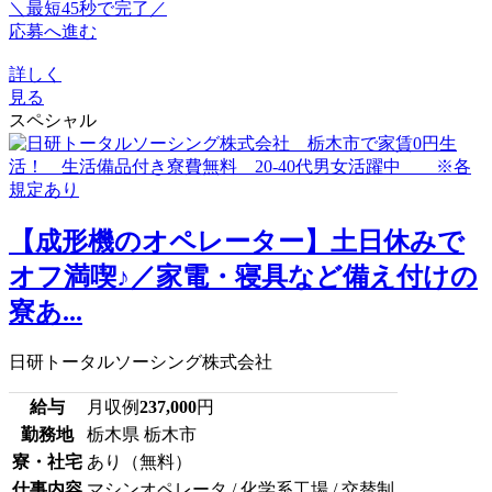
＼最短45秒で完了／
応募へ進む
詳しく
見る
スペシャル
【成形機のオペレーター】土日休みで
オフ満喫♪／家電・寝具など備え付けの
寮あ...
日研トータルソーシング株式会社
給与
月収例
237,000
円
勤務地
栃木県 栃木市
寮・社宅
あり（無料）
仕事内容
マシンオペレータ / 化学系工場 / 交替制