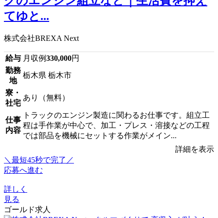
クのエンジン組立など｜生活費を抑え
てゆと...
株式会社BREXA Next
給与
月収例
330,000
円
勤務
栃木県 栃木市
地
寮・
あり（無料）
社宅
トラックのエンジン製造に関わるお仕事です。組立工
仕事
程は手作業が中心で、加工・プレス・溶接などの工程
内容
では部品を機械にセットする作業がメイン...
詳細を表示
＼最短45秒で完了／
応募へ進む
詳しく
見る
ゴールド求人