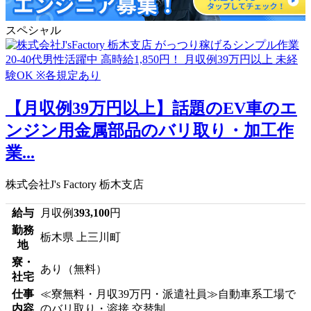
スペシャル
【月収例39万円以上】話題のEV車のエ
ンジン用金属部品のバリ取り・加工作
業...
株式会社J's Factory 栃木支店
給与
月収例
393,100
円
勤務
栃木県 上三川町
地
寮・
あり（無料）
社宅
仕事
≪寮無料・月収39万円・派遣社員≫自動車系工場で
内容
のバリ取り・溶接 交替制