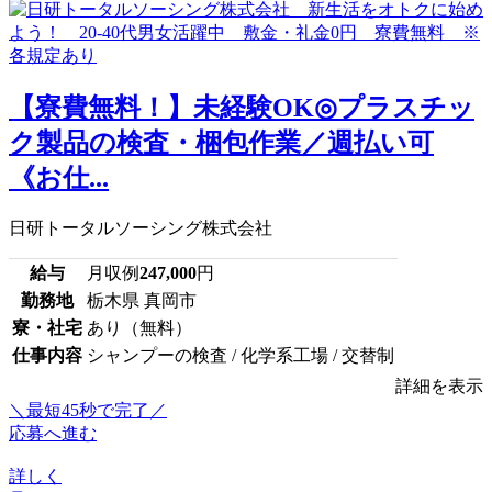
【寮費無料！】未経験OK◎プラスチッ
ク製品の検査・梱包作業／週払い可
《お仕...
日研トータルソーシング株式会社
給与
月収例
247,000
円
勤務地
栃木県 真岡市
寮・社宅
あり（無料）
仕事内容
シャンプーの検査 / 化学系工場 / 交替制
詳細を表示
＼最短45秒で完了／
応募へ進む
詳しく