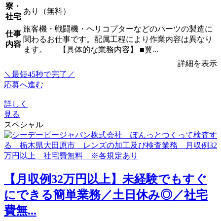
寮・
あり（無料）
社宅
旅客機・戦闘機・ヘリコプターなどのパーツの製造に
仕事
関わるお仕事です。配属工程により作業内容は異なり
内容
ます。 【具体的な業務内容】 ■翼...
詳細を表示
＼最短45秒で完了／
応募へ進む
詳しく
見る
スペシャル
【月収例32万円以上】未経験でもすぐ
にできる簡単業務／土日休み◎／社宅
費無...