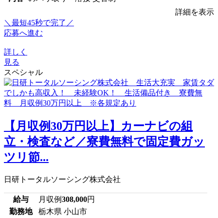
詳細を表示
＼最短45秒で完了／
応募へ進む
詳しく
見る
スペシャル
【月収例30万円以上】カーナビの組
立・検査など／寮費無料で固定費ガッ
ツリ節...
日研トータルソーシング株式会社
給与
月収例
308,000
円
勤務地
栃木県 小山市