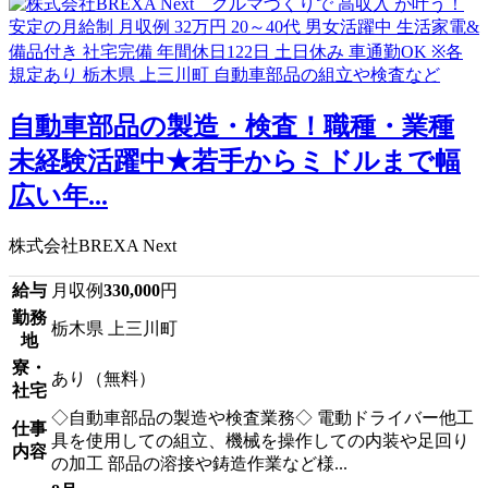
自動車部品の製造・検査！職種・業種
未経験活躍中★若手からミドルまで幅
広い年...
株式会社BREXA Next
給与
月収例
330,000
円
勤務
栃木県 上三川町
地
寮・
あり（無料）
社宅
◇自動車部品の製造や検査業務◇ 電動ドライバー他工
仕事
具を使用しての組立、機械を操作しての内装や足回り
内容
の加工 部品の溶接や鋳造作業など様...