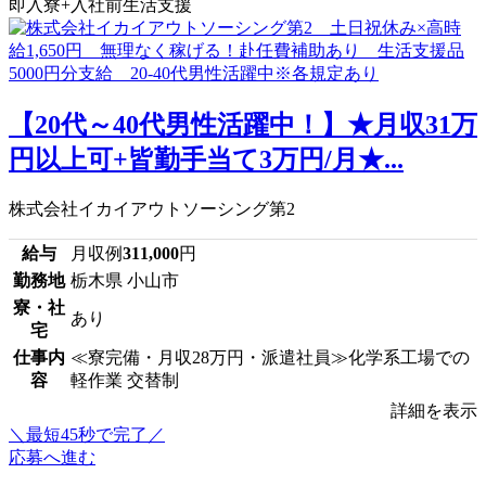
即入寮+入社前生活支援
【20代～40代男性活躍中！】★月収31万
円以上可+皆勤手当て3万円/月★...
株式会社イカイアウトソーシング第2
給与
月収例
311,000
円
勤務地
栃木県 小山市
寮・社
あり
宅
仕事内
≪寮完備・月収28万円・派遣社員≫化学系工場での
容
軽作業 交替制
詳細を表示
＼最短45秒で完了／
応募へ進む