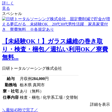
詳しく
見る
スペシャル
【未経験OK！】ガラス繊維の巻き取
り・検査・梱包／週払い利用OK／寮費
無料...
日研トータルソーシング株式会社
給与
月収例
284,000
円
勤務地
栃木県 真岡市
寮・社宅
あり（無料）
仕事内容
検査・梱包 / 化学系工場 / 交替制
詳細を表示
＼最短45秒で完了／