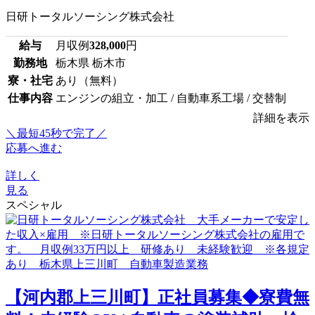
日研トータルソーシング株式会社
給与
月収例
328,000
円
勤務地
栃木県 栃木市
寮・社宅
あり（無料）
仕事内容
エンジンの組立・加工 / 自動車系工場 / 交替制
詳細を表示
＼最短45秒で完了／
応募へ進む
詳しく
見る
スペシャル
【河内郡上三川町】正社員募集◆寮費無