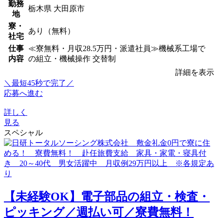
勤務
栃木県 大田原市
地
寮・
あり（無料）
社宅
仕事
≪寮無料・月収28.5万円・派遣社員≫機械系工場で
内容
の組立・機械操作 交替制
詳細を表示
＼最短45秒で完了／
応募へ進む
詳しく
見る
スペシャル
【未経験OK】電子部品の組立・検査・
ピッキング／週払い可／寮費無料！