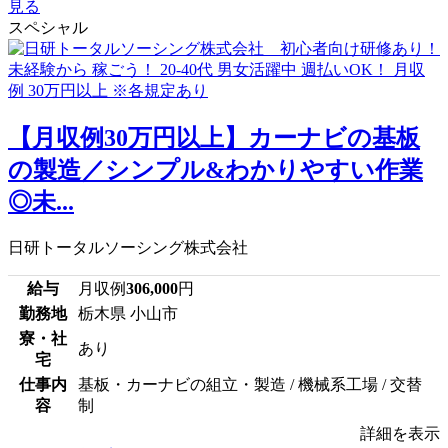
見る
スペシャル
【月収例30万円以上】カーナビの基板
の製造／シンプル&わかりやすい作業
◎未...
日研トータルソーシング株式会社
給与
月収例
306,000
円
勤務地
栃木県 小山市
寮・社
あり
宅
仕事内
基板・カーナビの組立・製造 / 機械系工場 / 交替
容
制
詳細を表示