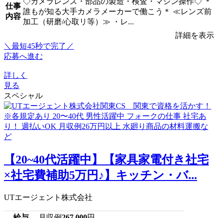
◇カメラレンズ・部品の製造・検査・マシン操作◇ ＊
仕事
誰もが知る大手カメラメーカーで働こう＊ ≪レンズ前
内容
加工（研磨/心取リ等）≫ ・レ...
詳細を表示
＼最短45秒で完了／
応募へ進む
詳しく
見る
スペシャル
【20~40代活躍中】【家具家電付き社宅
×社宅費補助5万円♪】キッチン・バ...
UTエージェント株式会社
給与
月収例
267,000
円