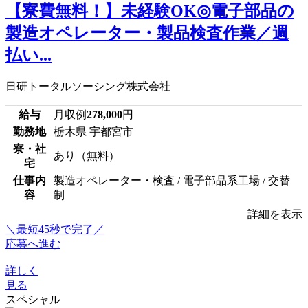
【寮費無料！】未経験OK◎電子部品の
製造オペレーター・製品検査作業／週
払い...
日研トータルソーシング株式会社
給与
月収例
278,000
円
勤務地
栃木県 宇都宮市
寮・社
あり（無料）
宅
仕事内
製造オペレーター・検査 / 電子部品系工場 / 交替
容
制
詳細を表示
＼最短45秒で完了／
応募へ進む
詳しく
見る
スペシャル