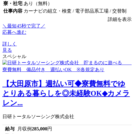
寮・社宅
あり（無料）
仕事内容
カーナビの組立・検査 / 電子部品系工場 / 交替制
詳細を表示
＼最短45秒で完了／
応募へ進む
詳しく
見る
スペシャル
【大田原市】週払い可◆寮費無料でゆ
とりある暮らしを◎未経験OK◆カメラ
レン...
日研トータルソーシング株式会社
給与
月収例
285,000
円