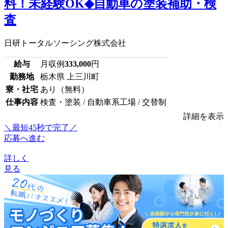
料！未経験OK◆自動車の塗装補助・検
査
日研トータルソーシング株式会社
給与
月収例
333,000
円
勤務地
栃木県 上三川町
寮・社宅
あり（無料）
仕事内容
検査・塗装 / 自動車系工場 / 交替制
詳細を表示
＼最短45秒で完了／
応募へ進む
詳しく
見る