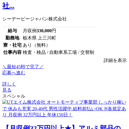
社...
シーデーピージャパン株式会社
給与
月収例
330,000
円
勤務地
栃木県 上三川町
寮・社宅
あり（無料）
仕事内容
検査・検品 / 自動車系工場 / 交替制
詳細を表示
＼最短45秒で完了／
応募へ進む
詳しく
見る
スペシャル
【月収例32万円以上★】アルミ部品の