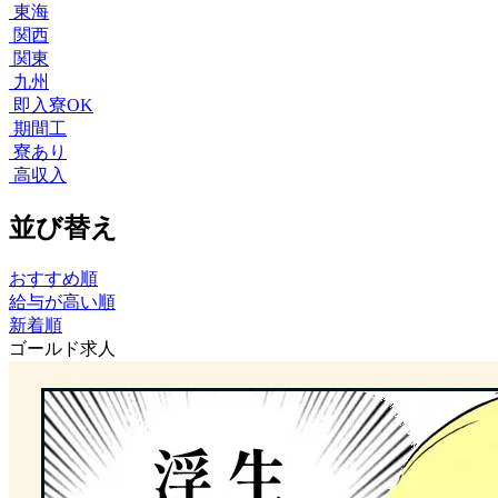
東海
関西
関東
九州
即入寮OK
期間工
寮あり
高収入
並び替え
おすすめ順
給与が高い順
新着順
ゴールド求人