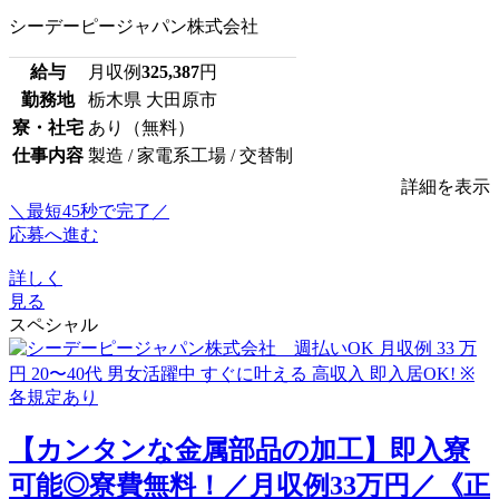
シーデーピージャパン株式会社
給与
月収例
325,387
円
勤務地
栃木県 大田原市
寮・社宅
あり（無料）
仕事内容
製造 / 家電系工場 / 交替制
詳細を表示
＼最短45秒で完了／
応募へ進む
詳しく
見る
スペシャル
【カンタンな金属部品の加工】即入寮
可能◎寮費無料！／月収例33万円／《正