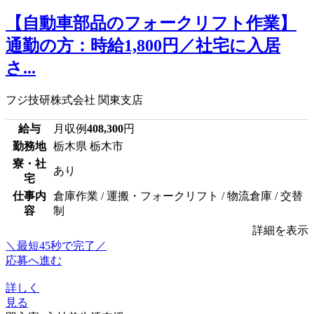
【自動車部品のフォークリフト作業】
通勤の方：時給1,800円／社宅に入居
さ...
フジ技研株式会社 関東支店
給与
月収例
408,300
円
勤務地
栃木県 栃木市
寮・社
あり
宅
仕事内
倉庫作業 / 運搬・フォークリフト / 物流倉庫 / 交替
容
制
詳細を表示
＼最短45秒で完了／
応募へ進む
詳しく
見る