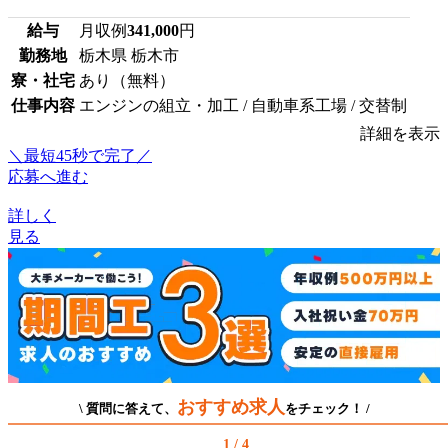
給与
月収例
341,000
円
勤務地
栃木県 栃木市
寮・社宅
あり（無料）
仕事内容
エンジンの組立・加工 / 自動車系工場 / 交替制
詳細を表示
＼最短45秒で完了／
応募へ進む
詳しく
見る
おすすめ求人
\ 質問に答えて、
をチェック！ /
1 / 4