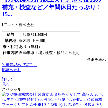
補充・検査など／年間休日たっぷり！
15...
UTエイム株式会社
給与
月収例
321,205
円
勤務地
栃木県 上三川町
寮・社宅
あり（無料）
仕事内容
自動車系工場 / 検査・検品 / 正社員
詳細を表示
＼最短45秒で完了／
応募へ進む
詳しく
見る
スペシャル