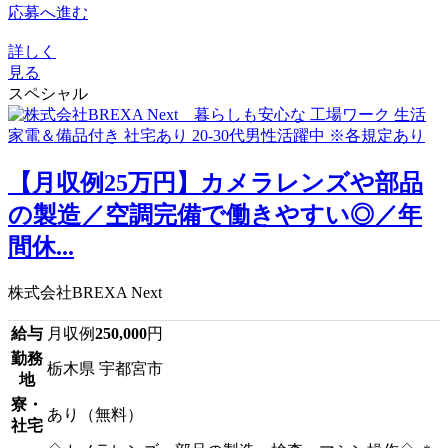
応募へ進む
詳しく
見る
スペシャル
【月収例25万円】カメラレンズや部品
の製造／空調完備で働きやすい◎／年
間休...
株式会社BREXA Next
給与
月収例
250,000
円
勤務
栃木県 宇都宮市
地
寮・
あり（無料）
社宅