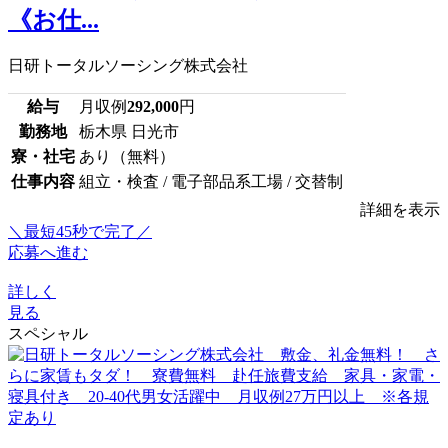
《お仕...
日研トータルソーシング株式会社
給与
月収例
292,000
円
勤務地
栃木県 日光市
寮・社宅
あり（無料）
仕事内容
組立・検査 / 電子部品系工場 / 交替制
詳細を表示
＼最短45秒で完了／
応募へ進む
詳しく
見る
スペシャル