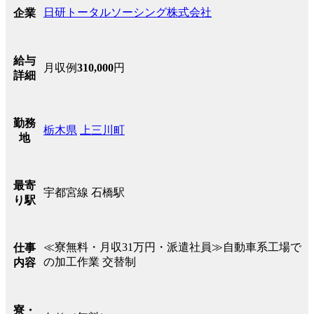
日研トータルソーシング株式会社
企業
給与
月収例
310,000
円
詳細
勤務
栃木県
上三川町
地
最寄
宇都宮線 石橋駅
り駅
≪寮無料・月収31万円・派遣社員≫自動車系工場で
仕事
の加工作業 交替制
内容
寮・