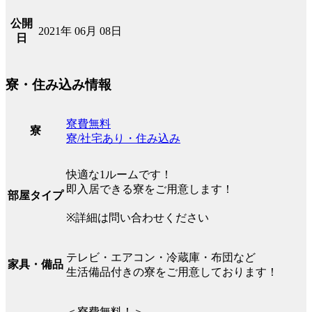
公開
2021年 06月 08日
日
寮・住み込み情報
寮費無料
寮
寮/社宅あり・住み込み
快適な1ルームです！
即入居できる寮をご用意します！
部屋タイプ
※詳細は問い合わせください
テレビ・エアコン・冷蔵庫・布団など
家具・備品
生活備品付きの寮をご用意しております！
＜寮費無料！＞