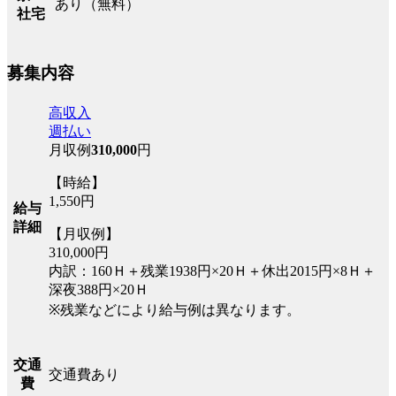
あり（無料）
社宅
募集内容
高収入
週払い
月収例
310,000
円
【時給】
1,550円
給与
詳細
【月収例】
310,000円
内訳：160Ｈ＋残業1938円×20Ｈ＋休出2015円×8Ｈ＋
深夜388円×20Ｈ
※残業などにより給与例は異なります。
交通
交通費あり
費