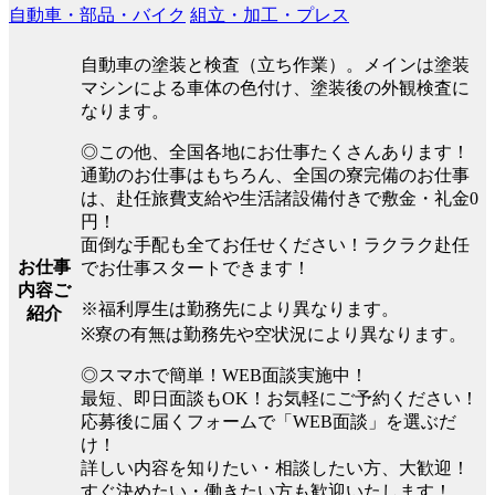
自動車・部品・バイク
組立・加工・プレス
自動車の塗装と検査（立ち作業）。メインは塗装
マシンによる車体の色付け、塗装後の外観検査に
なります。
◎この他、全国各地にお仕事たくさんあります！
通勤のお仕事はもちろん、全国の寮完備のお仕事
は、赴任旅費支給や生活諸設備付きで敷金・礼金0
円！
面倒な手配も全てお任せください！ラクラク赴任
お仕事
でお仕事スタートできます！
内容ご
※福利厚生は勤務先により異なります。
紹介
※寮の有無は勤務先や空状況により異なります。
◎スマホで簡単！WEB面談実施中！
最短、即日面談もOK！お気軽にご予約ください！
応募後に届くフォームで「WEB面談」を選ぶだ
け！
詳しい内容を知りたい・相談したい方、大歓迎！
すぐ決めたい・働きたい方も歓迎いたします！