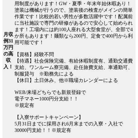
用制度があります！GW・夏季・年末年始休暇あり！
塗装は機械が行うので、塗装後の検査がメインの簡単
作業です！比較的若い男性が多数活躍中です！配属前
に当社施設で専門の研修があるので安心して始められ
ます！工場内には約100人座れる大型食堂が、全部で4
月収
か所もあります！麺類なら200円、定食で400円から利
例31
用可能です！
万円
の高
【資格】経験不問
収
【待遇】社会保険完備、有給休暇制度有、通勤交通費
入！
支給、ワンルーム寮完備、赴任旅費支給、車通勤可、
制服貸与 ※勤務先による
【休日】土日休み、他※職場カレンダーによる
WEB/来場どちらでも新規登録で
電子マネー1000円分支給！！
※規定有
【入寮サポートキャンペーン】
5月31日までに採用され6月末までの入寮・入社で
30000円支給！！※規定有