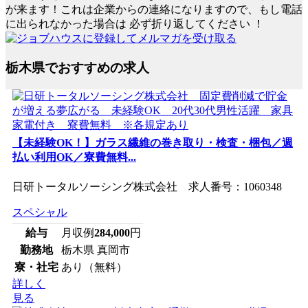
が来ます！これは企業からの連絡になりますので、もし電話
に出られなかった場合は
必ず折り返してください
！
栃木県でおすすめの求人
【未経験OK！】ガラス繊維の巻き取り・検査・梱包／週
払い利用OK／寮費無料...
日研トータルソーシング株式会社 求人番号：1060348
スペシャル
給与
月収例
284,000
円
勤務地
栃木県 真岡市
寮・社宅
あり（無料）
詳しく
見る