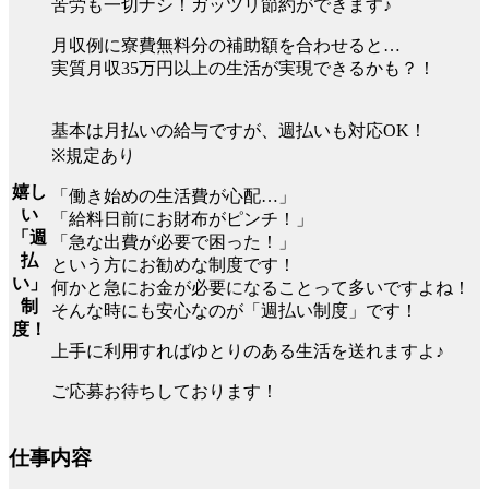
苦労も一切ナシ！ガッツリ節約ができます♪
月収例に寮費無料分の補助額を合わせると…
実質月収35万円以上の生活が実現できるかも？！
基本は月払いの給与ですが、週払いも対応OK！
※規定あり
嬉し
「働き始めの生活費が心配…」
い
「給料日前にお財布がピンチ！」
「週
「急な出費が必要で困った！」
払
という方にお勧めな制度です！
い」
何かと急にお金が必要になることって多いですよね！
制
そんな時にも安心なのが「週払い制度」です！
度！
上手に利用すればゆとりのある生活を送れますよ♪
ご応募お待ちしております！
仕事内容