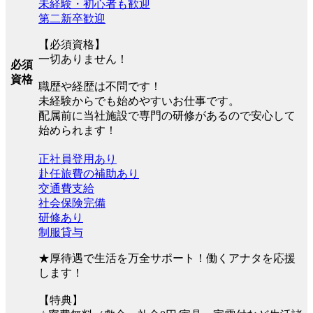
未経験・初心者も歓迎
第二新卒歓迎
【必須資格】
一切ありません！
必須
資格
職歴や経歴は不問です！
未経験からでも始めやすいお仕事です。
配属前に当社施設で専門の研修があるので安心して
始められます！
正社員登用あり
赴任旅費の補助あり
交通費支給
社会保険完備
研修あり
制服貸与
★厚待遇で生活を万全サポート！働くアナタを応援
します！
【特典】