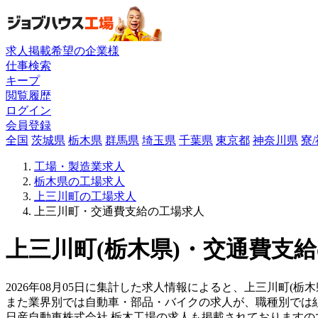
求人掲載希望の企業様
仕事検索
キープ
閲覧履歴
ログイン
会員登録
全国
茨城県
栃木県
群馬県
埼玉県
千葉県
東京都
神奈川県
寮
工場・製造業求人
栃木県の工場求人
上三川町の工場求人
上三川町・交通費支給の工場求人
上三川町(栃木県)・交通費支給
2026年08月05日に集計した求人情報によると、上三川町(栃
また業界別では自動車・部品・バイクの求人が、職種別では
日産自動車株式会社 栃木工場の求人も掲載されております