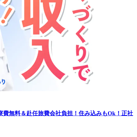
寮費無料＆赴任旅費会社負担！住み込みもOk！正社