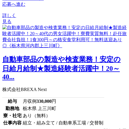
応募へ進む
詳しく
見る
自動車部品の製造や検査業務！安定の
日給月給制★製造経験者活躍中！20～
40...
株式会社BREXA Next
給与
月収例
330,000
円
勤務地
栃木県 上三川町
寮・社宅
あり（無料）
仕事内容
組立・組み立て / 自動車系工場 / 交替制