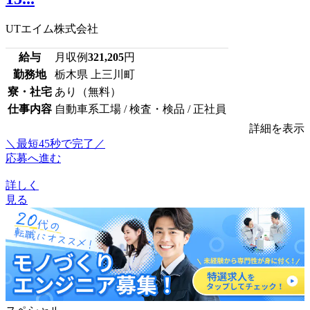
UTエイム株式会社
給与
月収例
321,205
円
勤務地
栃木県 上三川町
寮・社宅
あり（無料）
仕事内容
自動車系工場 / 検査・検品 / 正社員
詳細を表示
＼最短45秒で完了／
応募へ進む
詳しく
見る