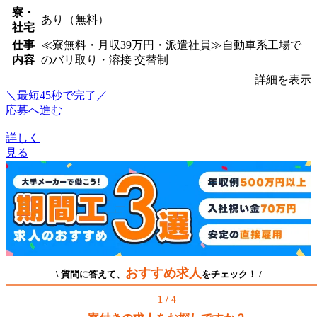
寮・
あり（無料）
社宅
仕事
≪寮無料・月収39万円・派遣社員≫自動車系工場で
内容
のバリ取り・溶接 交替制
詳細を表示
＼最短45秒で完了／
応募へ進む
詳しく
見る
おすすめ求人
\ 質問に答えて、
をチェック！ /
1 / 4