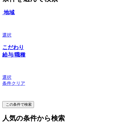
地域
選択
こだわり
給与/職種
選択
条件クリア
この条件で検索
人気の条件から検索