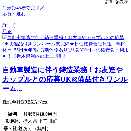
詳細を表示
＼最短45秒で完了／
応募へ進む
詳しく
見る
自動車製造に伴う鋳造業務！お友達や
カップルとの応募OK◎備品付きワンル
ーム...
株式会社BREXA Next
給与
月収例
410,000
円
勤務地
栃木県 上三川町
寮・社宅
あり（無料）