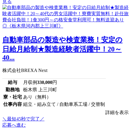
見る
自動車部品の製造や検査業務！安定の
日給月給制★製造経験者活躍中！20～
40...
株式会社BREXA Next
給与
月収例
330,000
円
勤務地
栃木県 上三川町
寮・社宅
あり（無料）
仕事内容
組立・組み立て / 自動車系工場 / 交替制
詳細を表示
＼最短45秒で完了／
応募へ進む