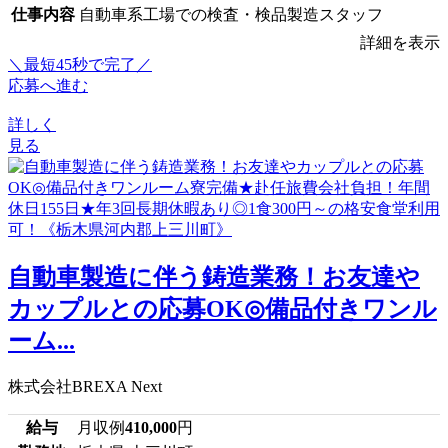
仕事内容
自動車系工場での検査・検品製造スタッフ
詳細を表示
＼最短45秒で完了／
応募へ進む
詳しく
見る
自動車製造に伴う鋳造業務！お友達や
カップルとの応募OK◎備品付きワンル
ーム...
株式会社BREXA Next
給与
月収例
410,000
円