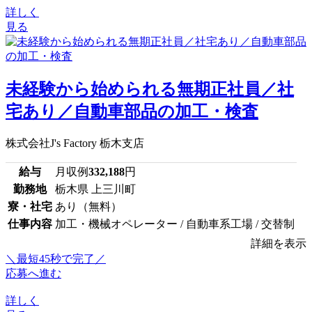
詳しく
見る
未経験から始められる無期正社員／社
宅あり／自動車部品の加工・検査
株式会社J's Factory 栃木支店
給与
月収例
332,188
円
勤務地
栃木県 上三川町
寮・社宅
あり（無料）
仕事内容
加工・機械オペレーター / 自動車系工場 / 交替制
詳細を表示
＼最短45秒で完了／
応募へ進む
詳しく