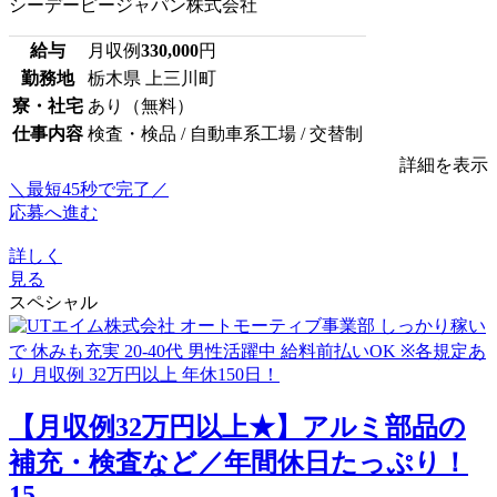
シーデーピージャパン株式会社
給与
月収例
330,000
円
勤務地
栃木県 上三川町
寮・社宅
あり（無料）
仕事内容
検査・検品 / 自動車系工場 / 交替制
詳細を表示
＼最短45秒で完了／
応募へ進む
詳しく
見る
スペシャル
【月収例32万円以上★】アルミ部品の
補充・検査など／年間休日たっぷり！
15...