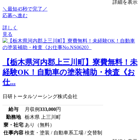
詳細を表示
＼最短45秒で完了／
応募へ進む
詳しく
見る
【栃木県河内郡上三川町】寮費無料！未
経験OK！自動車の塗装補助・検査《お
仕...
日研トータルソーシング株式会社
給与
月収例
333,000
円
勤務地
栃木県 上三川町
寮・社宅
あり（無料）
仕事内容
検査・塗装 / 自動車系工場 / 交替制