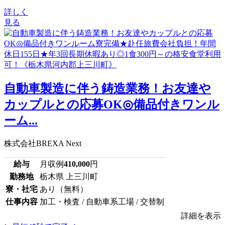
詳しく
見る
自動車製造に伴う鋳造業務！お友達や
カップルとの応募OK◎備品付きワンル
ーム...
株式会社BREXA Next
給与
月収例
410,000
円
勤務地
栃木県 上三川町
寮・社宅
あり（無料）
仕事内容
加工・検査 / 自動車系工場 / 交替制
詳細を表示