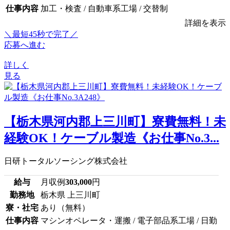
仕事内容
加工・検査 / 自動車系工場 / 交替制
詳細を表示
＼最短45秒で完了／
応募へ進む
詳しく
見る
【栃木県河内郡上三川町】寮費無料！未
経験OK！ケーブル製造《お仕事No.3...
日研トータルソーシング株式会社
給与
月収例
303,000
円
勤務地
栃木県 上三川町
寮・社宅
あり（無料）
仕事内容
マシンオペレータ・運搬 / 電子部品系工場 / 日勤