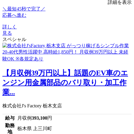
詳細を表示
＼最短45秒で完了／
応募へ進む
詳しく
見る
スペシャル
【月収例39万円以上】話題のEV車のエ
ンジン用金属部品のバリ取り・加工作
業...
株式会社J's Factory 栃木支店
給与
月収例
393,100
円
勤務
栃木県 上三川町
地