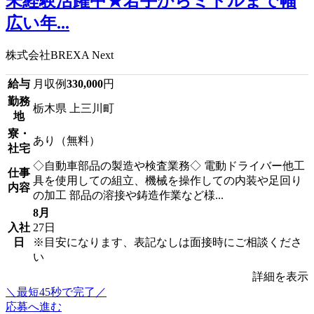
未経験活躍中★若手からミドルまで幅
広い年...
株式会社BREXA Next
給与
月収例
330,000
円
勤務
栃木県 上三川町
地
寮・
あり（無料）
社宅
◇自動車部品の製造や検査業務◇ 電動ドライバー他工
仕事
具を使用しての組立、機械を操作しての内装や足回り
内容
の加工 部品の溶接や鋳造作業など様...
8月
入社
27日
日
※目安になります、表記なしは面接時にご相談くださ
い
詳細を表示
＼最短45秒で完了／
応募へ進む