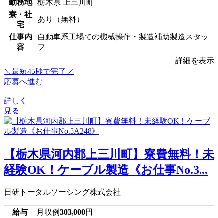
勤務地
栃木県 上三川町
寮・社
あり（無料）
宅
仕事内
自動車系工場での機械操作・製造補助製造スタッ
容
フ
詳細を表示
＼最短45秒で完了／
応募へ進む
詳しく
見る
【栃木県河内郡上三川町】寮費無料！未
経験OK！ケーブル製造《お仕事No.3...
日研トータルソーシング株式会社
給与
月収例
303,000
円