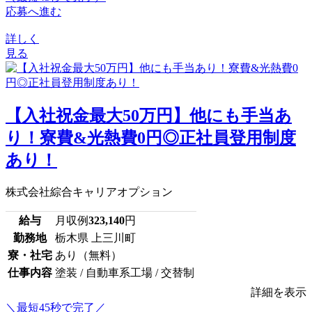
応募へ進む
詳しく
見る
【入社祝金最大50万円】他にも手当あ
り！寮費&光熱費0円◎正社員登用制度
あり！
株式会社綜合キャリアオプション
給与
月収例
323,140
円
勤務地
栃木県 上三川町
寮・社宅
あり（無料）
仕事内容
塗装 / 自動車系工場 / 交替制
詳細を表示
＼最短45秒で完了／