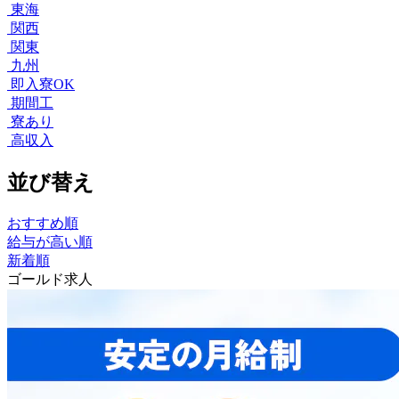
東海
関西
関東
九州
即入寮OK
期間工
寮あり
高収入
並び替え
おすすめ順
給与が高い順
新着順
ゴールド求人