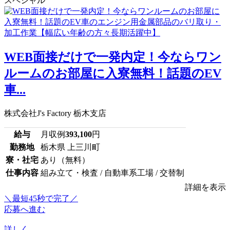
スペシャル
WEB面接だけで一発内定！今ならワン
ルームのお部屋に入寮無料！話題のEV
車...
株式会社J's Factory 栃木支店
給与
月収例
393,100
円
勤務地
栃木県 上三川町
寮・社宅
あり（無料）
仕事内容
組み立て・検査 / 自動車系工場 / 交替制
詳細を表示
＼最短45秒で完了／
応募へ進む
詳しく