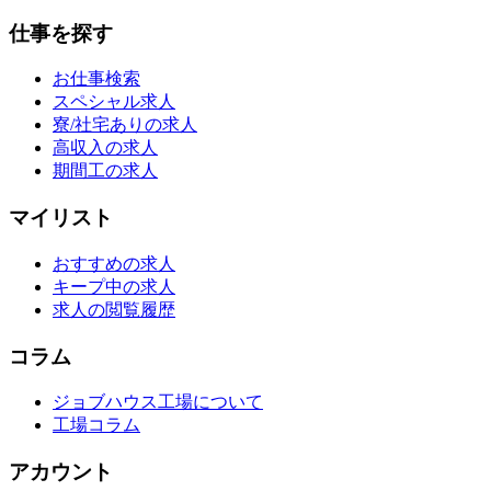
仕事を探す
お仕事検索
スペシャル求人
寮/社宅ありの求人
高収入の求人
期間工の求人
マイリスト
おすすめの求人
キープ中の求人
求人の閲覧履歴
コラム
ジョブハウス工場について
工場コラム
アカウント