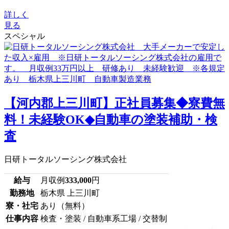
詳しく
見る
スペシャル
【河内郡上三川町】正社員募集◆寮費無
料！未経験OK◆自動車の塗装補助・検
査
日研トータルソーシング株式会社
給与
月収例
333,000
円
勤務地
栃木県 上三川町
寮・社宅
あり（無料）
仕事内容
検査・塗装 / 自動車系工場 / 交替制