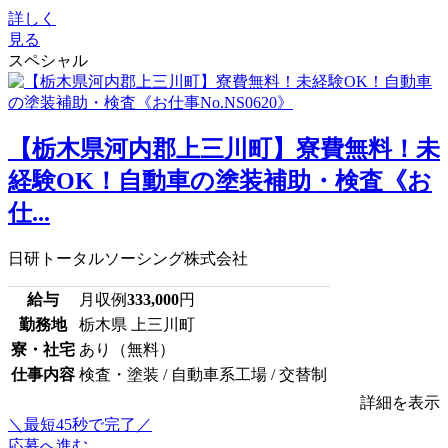
詳しく
見る
スペシャル
【栃木県河内郡上三川町】寮費無料！未
経験OK！自動車の塗装補助・検査《お
仕...
日研トータルソーシング株式会社
給与
月収例
333,000
円
勤務地
栃木県 上三川町
寮・社宅
あり（無料）
仕事内容
検査・塗装 / 自動車系工場 / 交替制
詳細を表示
＼最短45秒で完了／
応募へ進む