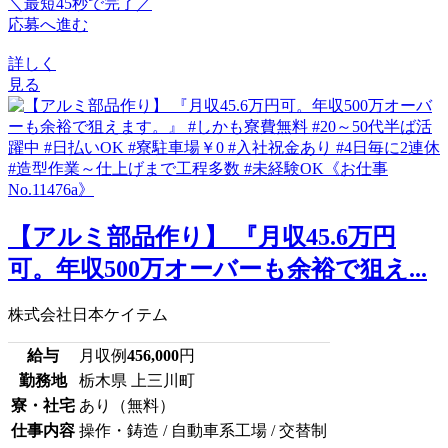
＼最短45秒で完了／
応募へ進む
詳しく
見る
【アルミ部品作り】 『月収45.6万円
可。年収500万オーバーも余裕で狙え...
株式会社日本ケイテム
給与
月収例
456,000
円
勤務地
栃木県 上三川町
寮・社宅
あり（無料）
仕事内容
操作・鋳造 / 自動車系工場 / 交替制