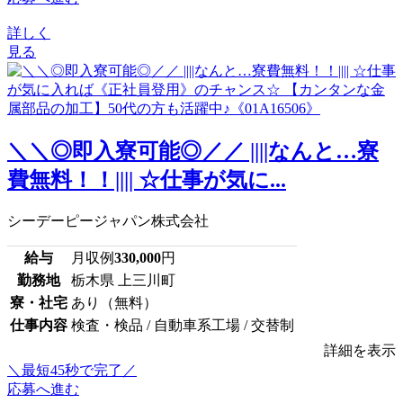
詳しく
見る
＼＼◎即入寮可能◎／／ ||||なんと…寮
費無料！！|||| ☆仕事が気に...
シーデーピージャパン株式会社
給与
月収例
330,000
円
勤務地
栃木県 上三川町
寮・社宅
あり（無料）
仕事内容
検査・検品 / 自動車系工場 / 交替制
詳細を表示
＼最短45秒で完了／
応募へ進む