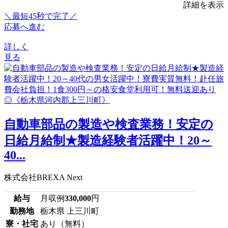
詳細を表示
＼最短45秒で完了／
応募へ進む
詳しく
見る
自動車部品の製造や検査業務！安定の
日給月給制★製造経験者活躍中！20～
40...
株式会社BREXA Next
給与
月収例
330,000
円
勤務地
栃木県 上三川町
寮・社宅
あり（無料）