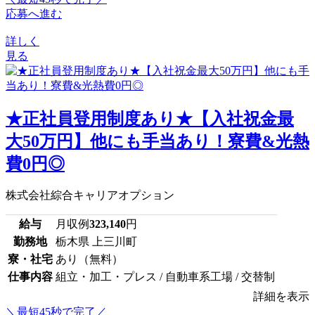
応募へ進む
詳しく
見る
★正社員登用制度あり★【入社祝金最
大50万円】他にも手当あり！寮費&光熱
費0円◎
株式会社綜合キャリアオプション
給与
月収例
323,140
円
勤務地
栃木県 上三川町
寮・社宅
あり（無料）
仕事内容
組立・加工・プレス / 自動車系工場 / 交替制
詳細を表示
＼最短45秒で完了／