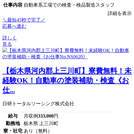
仕事内容
自動車系工場での検査・検品製造スタッフ
詳細を表示
＼最短45秒で完了／
応募へ進む
詳しく
見る
【栃木県河内郡上三川町】寮費無料！未
経験OK！自動車の塗装補助・検査《お
仕...
日研トータルソーシング株式会社
給与
月収例
333,000
円
勤務地
栃木県 上三川町
寮・社宅
あり（無料）