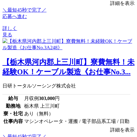
詳細を表示
＼最短45秒で完了／
応募へ進む
詳しく
見る
【栃木県河内郡上三川町】寮費無料！未
経験OK！ケーブル製造《お仕事No.3...
日研トータルソーシング株式会社
給与
月収例
303,000
円
勤務地
栃木県 上三川町
寮・社宅
あり（無料）
仕事内容
マシンオペレータ・運搬 / 電子部品系工場 / 日勤
詳細を表示
＼最短45秒で完了／