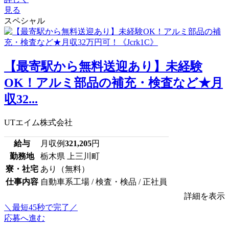
見る
スペシャル
【最寄駅から無料送迎あり】未経験
OK！アルミ部品の補充・検査など★月
収32...
UTエイム株式会社
給与
月収例
321,205
円
勤務地
栃木県 上三川町
寮・社宅
あり（無料）
仕事内容
自動車系工場 / 検査・検品 / 正社員
詳細を表示
＼最短45秒で完了／
応募へ進む