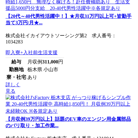
【20代～40代男性活躍中！】★月収31万円以上可+皆勤手
当て3万円/月★...
株式会社イカイアウトソーシング第2 求人番号：
1034283
即入寮+入社前生活支援
給与
月収例
311,000
円
勤務地
栃木県 小山市
寮・社宅
あり
詳しく
見る
【月収例39万円以上】話題のEV車のエンジン用金属部品
のバリ取り・加工作業...