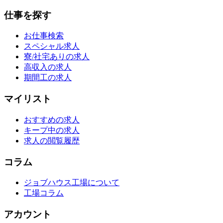
仕事を探す
お仕事検索
スペシャル求人
寮/社宅ありの求人
高収入の求人
期間工の求人
マイリスト
おすすめの求人
キープ中の求人
求人の閲覧履歴
コラム
ジョブハウス工場について
工場コラム
アカウント