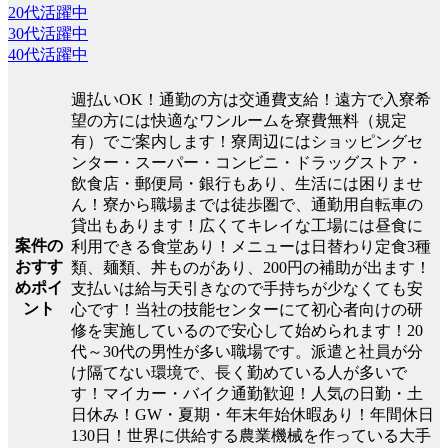
20代活躍中
30代活躍中
40代活躍中
週払いOK！通勤の方は交通費支給！遠方で入寮希
望の方には快適なワンルームを寮費無料（規定
有）でご案内します！寮周辺にはショッピングセ
ンター・スーパー・コンビニ・ドラッグストア・
飲食店・郵便局・銀行もあり、生活には困りませ
ん！寮から職場までは徒歩圏で、通勤用自転車の
貸出もあります！広くてキレイな工場には昼食に
案件の
利用できる食堂あり！メニューは日替わり定食3種
おすす
類、麺類、丼ものがあり、200円の補助が出ます！
めポイ
支払いは給与天引きなので手持ちが少なくても安
ント
心です！当社の技能センターにて初心者向けの研
修を実施しているので安心して始められます！20
代～30代の男性が多い職場です。派遣と社員が分
け隔てない環境で、長く勤めている人が多いで
す！マイカー・バイク通勤歓迎！人気の日勤・土
日休み！GW・夏期・年末年始休暇あり！年間休日
130日！世界に供給する農業機械を作っている大手