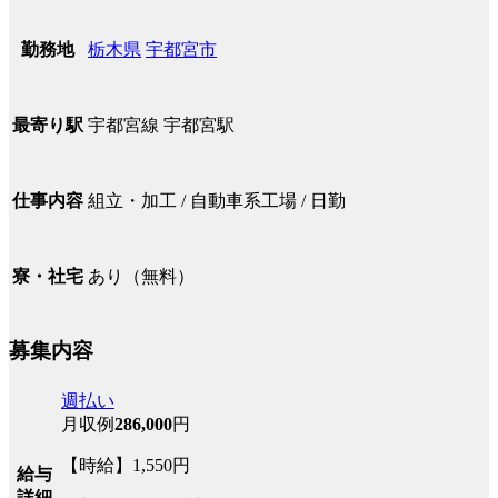
栃木県
宇都宮市
勤務地
宇都宮線 宇都宮駅
最寄り駅
組立・加工 / 自動車系工場 / 日勤
仕事内容
あり（無料）
寮・社宅
募集内容
週払い
月収例
286,000
円
【時給】1,550円
給与
詳細