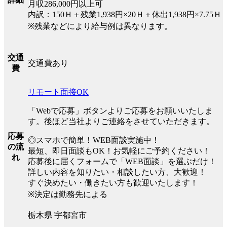
月収286,000円以上可
内訳：150Ｈ＋残業1,938円×20Ｈ＋休出1,938円×7.75Ｈ
※残業などにより給与例は異なります。
交通
交通費あり
費
リモート面接OK
「Webで応募」ボタンよりご応募をお願いいたしま
す。後ほど当社よりご連絡をさせていただきます。
応募
◎スマホで簡単！WEB面談実施中！
の流
最短、即日面談もOK！お気軽にご予約ください！
れ
応募後に届くフォームで「WEB面談」を選ぶだけ！
詳しい内容を知りたい・相談したい方、大歓迎！
すぐ決めたい・働きたい方も歓迎いたします！
※決定は勤務先による
栃木県 宇都宮市