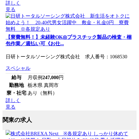
詳しく
見る
【寮費無料！】未経験OK◎プラスチック製品の検査・梱
包作業／週払い可《お仕...
日研トータルソーシング株式会社 求人番号：1068530
スペシャル
給与
月収例
247,000
円
勤務地
栃木県 真岡市
寮・社宅
あり（無料）
詳しく
見る
関東の求人