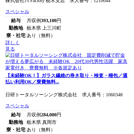
株式会社J's Factory 栃木支店 求人番号：1210044
スペシャル
給与
月収例
393,100
円
勤務地
栃木県 上三川町
寮・社宅
あり（無料）
詳しく
見る
【未経験OK！】ガラス繊維の巻き取り・検査・梱包／週
払い利用OK／寮費無料...
日研トータルソーシング株式会社 求人番号：1060348
スペシャル
給与
月収例
284,000
円
勤務地
栃木県 真岡市
寮・社宅
あり（無料）