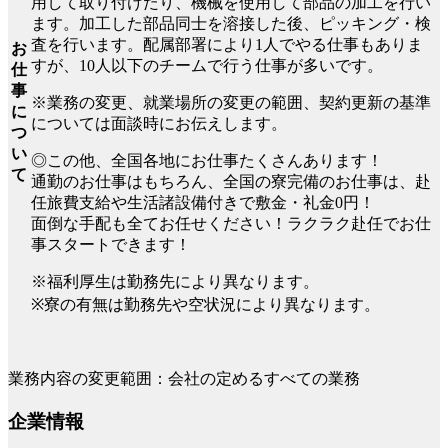
用して取り付けたり、機械を使用して部品の加工を行い
ます。加工した部品同士を溶接した後、ピッキング・検
査を行います。配属部署により1人でやる仕事もありま
お
すが、10人以下のチームで行う仕事が多いです。
仕
事
※業務の変更、就業場所の変更の範囲、契約更新の基準
に
については面談時にお伝えします。
つ
い
◎この他、全国各地にお仕事たくさんあります！
て
通勤のお仕事はもちろん、全国の寮完備のお仕事は、赴
任旅費支給や生活諸設備付きで敷金・礼金0円！
面倒な手配も全てお任せください！ラクラク赴任でお仕
事スタートできます！
※福利厚生は勤務先により異なります。
※寮の有無は勤務先や空状況により異なります。
業務内容の変更範囲：会社の定めるすべての業務
企業情報