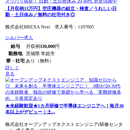
【月収例33万円】空圧機器の組立・検査／うれしい日
勤・土日休み／無料の社宅付き◎
株式会社BREXA Next 求人番号：1197005
シルバー求人
給与
月収例
330,000
円
勤務地
茨城県 常総市
寮・社宅
あり（無料）
詳しく
見る
★未経験歓迎★1カ月研修で半導体エンジニアへ！毎月30
名以上がデビュー｜土...
株式会社オープンアップネクストエンジニア(研修センタ