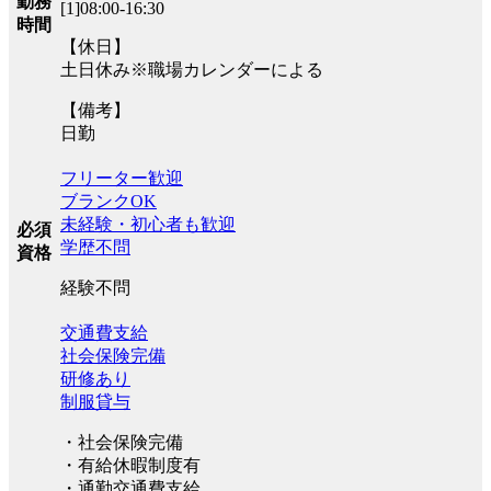
勤務
[1]08:00-16:30
時間
【休日】
土日休み※職場カレンダーによる
【備考】
日勤
フリーター歓迎
ブランクOK
未経験・初心者も歓迎
必須
学歴不問
資格
経験不問
交通費支給
社会保険完備
研修あり
制服貸与
・社会保険完備
・有給休暇制度有
・通勤交通費支給