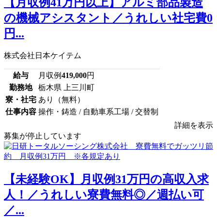
【月収例41万円以上】アルミ部品製造
の機械アシスタント／うれしい社宅費0
円...
株式会社日本ケイテム
給与
月収例
419,000
円
勤務地
栃木県 上三川町
寮・社宅
あり（無料）
仕事内容
操作・鋳造 / 自動車系工場 / 交替制
詳細を表示
募集が停止しています
【未経験OK】月収例31万円の高収入求
人！／うれしい寮費無料◎／週払い可
／...