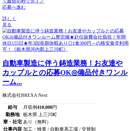
＼最短45秒で完了／
応募へ進む
詳しく
見る
自動車製造に伴う鋳造業務！お友達や
カップルとの応募OK◎備品付きワンル
ーム...
株式会社BREXA Next
給与
月収例
410,000
円
勤務地
栃木県 上三川町
寮・社宅
あり（無料）
仕事内容
加工・検査 / 自動車系工場 / 交替制