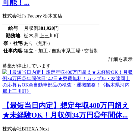
可能！...
株式会社J's Factory 栃木支店
給与
月収例
381,920
円
勤務地
栃木県 上三川町
寮・社宅
あり（無料）
仕事内容
組立・加工 / 自動車系工場 / 交替制
詳細を表示
募集が停止しています
【最短当日内定】想定年収400万円超え
★未経験OK！月収例34万円◎年間休...
株式会社BREXA Next