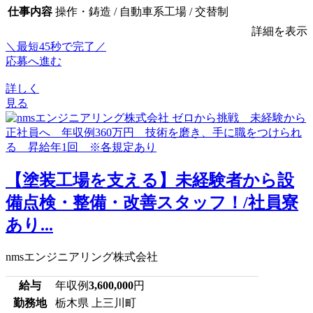
仕事内容
操作・鋳造 / 自動車系工場 / 交替制
詳細を表示
＼最短45秒で完了／
応募へ進む
詳しく
見る
【塗装工場を支える】未経験者から設
備点検・整備・改善スタッフ！/社員寮
あり...
nmsエンジニアリング株式会社
給与
年収例
3,600,000
円
勤務地
栃木県 上三川町