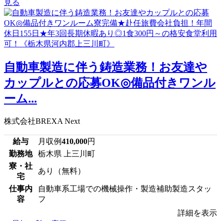
見る
自動車製造に伴う鋳造業務！お友達や
カップルとの応募OK◎備品付きワンル
ーム...
株式会社BREXA Next
給与
月収例
410,000
円
勤務地
栃木県 上三川町
寮・社
あり（無料）
宅
仕事内
自動車系工場での機械操作・製造補助製造スタッ
容
フ
詳細を表示