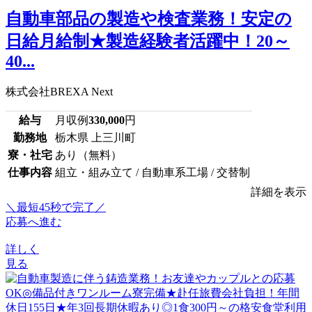
自動車部品の製造や検査業務！安定の
日給月給制★製造経験者活躍中！20～
40...
株式会社BREXA Next
給与
月収例
330,000
円
勤務地
栃木県 上三川町
寮・社宅
あり（無料）
仕事内容
組立・組み立て / 自動車系工場 / 交替制
詳細を表示
＼最短45秒で完了／
応募へ進む
詳しく
見る