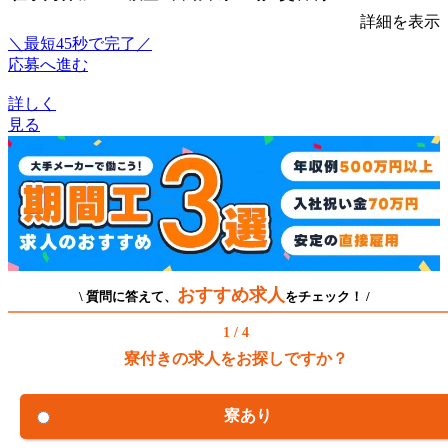
詳細を表示
＼最短45秒で完了／
応募へ進む
詳しく
見る
おすすめ求人
\ 質問に答えて、
をチェック！ /
1 / 4
寮付きの求人をお探しですか？
寮あり