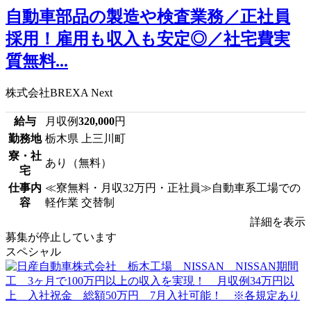
自動車部品の製造や検査業務／正社員
採用！雇用も収入も安定◎／社宅費実
質無料...
株式会社BREXA Next
給与
月収例
320,000
円
勤務地
栃木県 上三川町
寮・社
あり（無料）
宅
仕事内
≪寮無料・月収32万円・正社員≫自動車系工場での
容
軽作業 交替制
詳細を表示
募集が停止しています
スペシャル