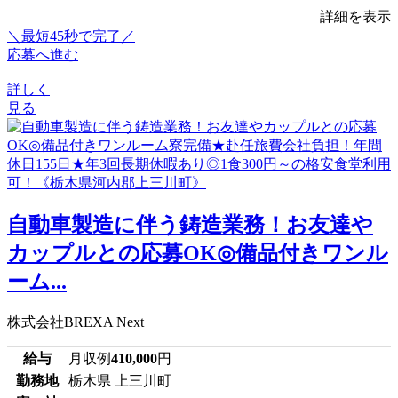
詳細を表示
＼最短45秒で完了／
応募へ進む
詳しく
見る
自動車製造に伴う鋳造業務！お友達や
カップルとの応募OK◎備品付きワンル
ーム...
株式会社BREXA Next
給与
月収例
410,000
円
勤務地
栃木県 上三川町