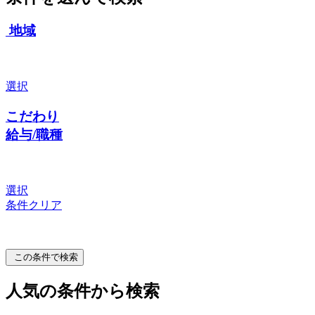
地域
選択
こだわり
給与/職種
選択
条件クリア
この条件で検索
人気の条件から検索