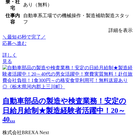
寮・社
あり（無料）
宅
仕事内
自動車系工場での機械操作・製造補助製造スタッ
容
フ
詳細を表示
＼最短45秒で完了／
応募へ進む
詳しく
見る
自動車部品の製造や検査業務！安定の
日給月給制★製造経験者活躍中！20～
40...
株式会社BREXA Next