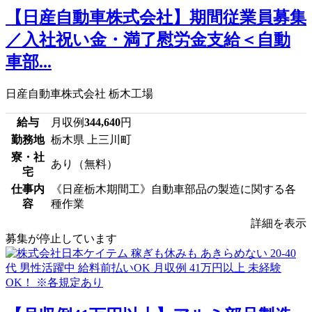
【日産自動車株式会社】期間従業員募集
／入社祝い金・満了慰労金支給＜自動
車部...
日産自動車株式会社 栃木工場
給与
月収例
344,640
円
勤務地
栃木県 上三川町
寮・社
あり（無料）
宅
仕事内
《日産栃木期間工》自動車部品の製造に関する各
容
種作業
詳細を表示
募集が停止しています