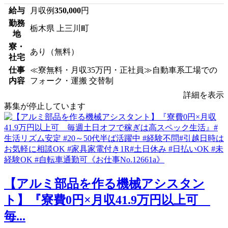
給与
月収例
350,000
円
勤務
栃木県 上三川町
地
寮・
あり（無料）
社宅
仕事
≪寮無料・月収35万円・正社員≫自動車系工場での
内容
フォーク・運搬 交替制
詳細を表示
募集が停止しています
【アルミ部品を作る機械アシスタン
ト】『寮費0円×月収41.9万円以上可
毎...