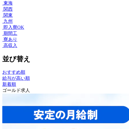
東海
関西
関東
九州
即入寮OK
期間工
寮あり
高収入
並び替え
おすすめ順
給与が高い順
新着順
ゴールド求人