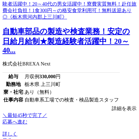
自動車部品の製造や検査業務！安定の
日給月給制★製造経験者活躍中！20～
40...
株式会社BREXA Next
給与
月収例
330,000
円
勤務地
栃木県 上三川町
寮・社宅
あり（無料）
仕事内容
自動車系工場での検査・検品製造スタッフ
詳細を表示
＼最短45秒で完了／
応募へ進む
詳しく