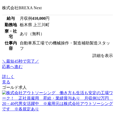
株式会社BREXA Next
給与
月収例
410,000
円
勤務地
栃木県 上三川町
寮・社
あり（無料）
宅
仕事内
自動車系工場での機械操作・製造補助製造スタッ
容
フ
詳細を表示
＼最短45秒で完了／
応募へ進む
詳しく
見る
ゴールド求人