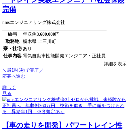
ートレイン実験エンジニア！/社会保険
完備
nmsエンジニアリング株式会社
給与
年収例
3,600,000
円
勤務地
栃木県 上三川町
寮・社宅
あり
仕事内容
電気自動車性能開発エンジニア・正社員
詳細を表示
＼最短45秒で完了／
応募へ進む
詳しく
見る
【車の走りを開発】パワートレイン性