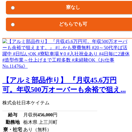
寮なし
どちらでも可
【アルミ部品作り】 『月収45.6万円
可。年収500万オーバーも余裕で狙え...
株式会社日本ケイテム
給与
月収例
456,000
円
勤務地
栃木県 上三川町
寮・社宅
あり（無料）