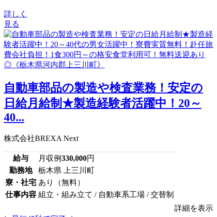
詳しく
見る
自動車部品の製造や検査業務！安定の
日給月給制★製造経験者活躍中！20～
40...
株式会社BREXA Next
給与
月収例
330,000
円
勤務地
栃木県 上三川町
寮・社宅
あり（無料）
仕事内容
組立・組み立て / 自動車系工場 / 交替制
詳細を表示