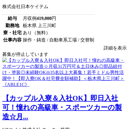
株式会社日本ケイテム
給与
月収例
419,000
円
勤務地
栃木県 上三川町
寮・社宅
あり（無料）
仕事内容
操作・鋳造 / 自動車系工場 / 交替制
詳細を表示
募集が停止しています
【カップル入寮＆入社OK】即日入社
可！憧れの高級車・スポーツカーの製
造☆月...