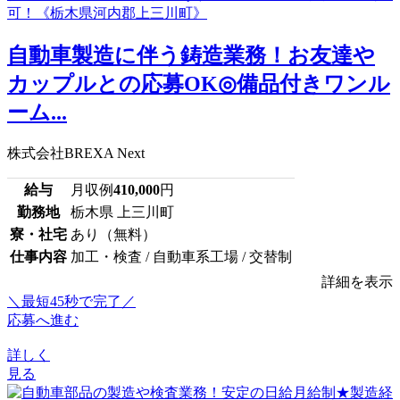
自動車製造に伴う鋳造業務！お友達や
カップルとの応募OK◎備品付きワンル
ーム...
株式会社BREXA Next
給与
月収例
410,000
円
勤務地
栃木県 上三川町
寮・社宅
あり（無料）
仕事内容
加工・検査 / 自動車系工場 / 交替制
詳細を表示
＼最短45秒で完了／
応募へ進む
詳しく
見る