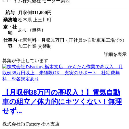
UTエイム株式会社 モーター第四
給与
月収例
311,000
円
勤務地
栃木県 上三川町
寮・社
あり（無料）
宅
仕事内
≪寮無料・月収31万円・正社員≫自動車系工場での
容
加工作業 交替制
詳細を表示
募集が停止しています
【月収例38万円の高収入！】電気自動
車の組立／体力的にキツくない！無理
せず...
株式会社J's Factory 栃木支店