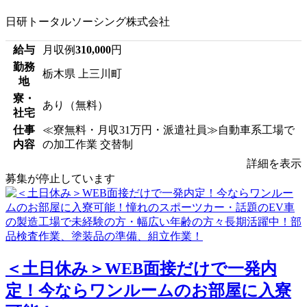
日研トータルソーシング株式会社
給与
月収例
310,000
円
勤務
栃木県 上三川町
地
寮・
あり（無料）
社宅
仕事
≪寮無料・月収31万円・派遣社員≫自動車系工場で
内容
の加工作業 交替制
詳細を表示
募集が停止しています
＜土日休み＞WEB面接だけで一発内
定！今ならワンルームのお部屋に入寮