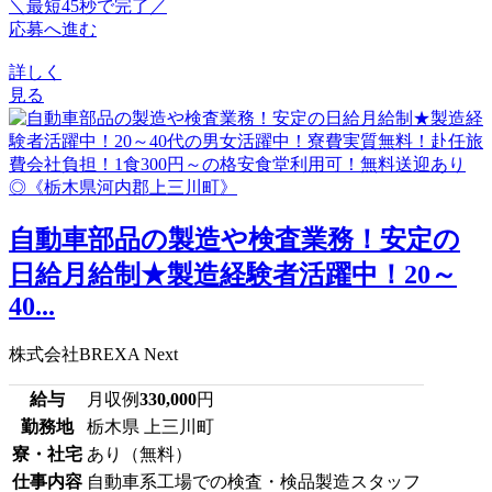
＼最短45秒で完了／
応募へ進む
詳しく
見る
自動車部品の製造や検査業務！安定の
日給月給制★製造経験者活躍中！20～
40...
株式会社BREXA Next
給与
月収例
330,000
円
勤務地
栃木県 上三川町
寮・社宅
あり（無料）
仕事内容
自動車系工場での検査・検品製造スタッフ