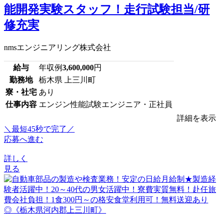
能開発実験スタッフ！走行試験担当/研
修充実
nmsエンジニアリング株式会社
給与
年収例
3,600,000
円
勤務地
栃木県 上三川町
寮・社宅
あり
仕事内容
エンジン性能試験エンジニア・正社員
詳細を表示
＼最短45秒で完了／
応募へ進む
詳しく
見る