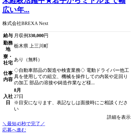
未経験活躍中★若手からミドルまで幅
広い年...
株式会社BREXA Next
給与
月収例
330,000
円
勤務
栃木県 上三川町
地
寮・
あり（無料）
社宅
◇自動車部品の製造や検査業務◇ 電動ドライバー他工
仕事
具を使用しての組立、機械を操作しての内装や足回り
内容
の加工 部品の溶接や鋳造作業など様...
8月
入社
27日
日
※目安になります、表記なしは面接時にご相談くださ
い
詳細を表示
＼最短45秒で完了／
応募へ進む