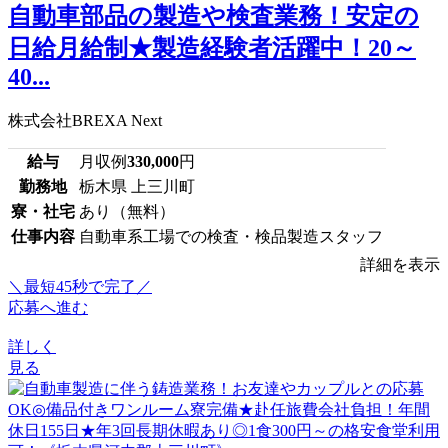
自動車部品の製造や検査業務！安定の
日給月給制★製造経験者活躍中！20～
40...
株式会社BREXA Next
給与
月収例
330,000
円
勤務地
栃木県 上三川町
寮・社宅
あり（無料）
仕事内容
自動車系工場での検査・検品製造スタッフ
詳細を表示
＼最短45秒で完了／
応募へ進む
詳しく
見る