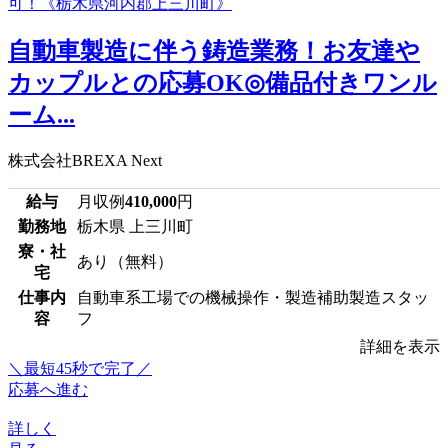
自動車製造に伴う鋳造業務！お友達や
カップルとの応募OK◎備品付きワンル
ーム...
株式会社BREXA Next
給与
月収例
410,000
円
勤務地
栃木県 上三川町
寮・社
あり（無料）
宅
仕事内
自動車系工場での機械操作・製造補助製造スタッ
容
フ
詳細を表示
＼最短45秒で完了／
応募へ進む
詳しく