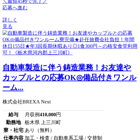
＼最短45秒で完了／
応募へ進む
詳しく
見る
自動車製造に伴う鋳造業務！お友達や
カップルとの応募OK◎備品付きワンル
ーム...
株式会社BREXA Next
給与
月収例
410,000
円
勤務地
栃木県 上三川町
寮・社宅
あり（無料）
仕事内容
加工・検査 / 自動車系工場 / 交替制