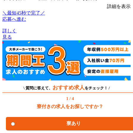
詳細を表示
＼最短45秒で完了／
応募へ進む
詳しく
見る
おすすめ求人
\ 質問に答えて、
をチェック！ /
1 / 4
寮付きの求人をお探しですか？
寮あり