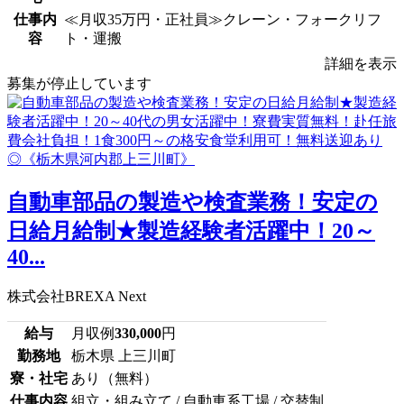
仕事内
≪月収35万円・正社員≫クレーン・フォークリフ
容
ト・運搬
詳細を表示
募集が停止しています
自動車部品の製造や検査業務！安定の
日給月給制★製造経験者活躍中！20～
40...
株式会社BREXA Next
給与
月収例
330,000
円
勤務地
栃木県 上三川町
寮・社宅
あり（無料）
仕事内容
組立・組み立て / 自動車系工場 / 交替制