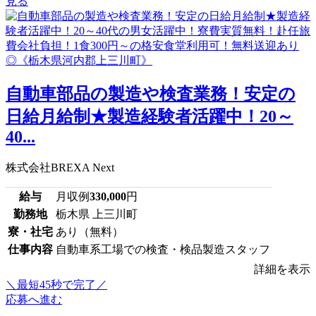
見る
自動車部品の製造や検査業務！安定の
日給月給制★製造経験者活躍中！20～
40...
株式会社BREXA Next
給与
月収例
330,000
円
勤務地
栃木県 上三川町
寮・社宅
あり（無料）
仕事内容
自動車系工場での検査・検品製造スタッフ
詳細を表示
＼最短45秒で完了／
応募へ進む