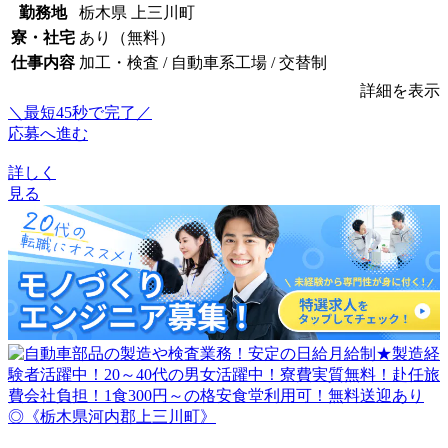
勤務地
栃木県 上三川町
寮・社宅
あり（無料）
仕事内容
加工・検査 / 自動車系工場 / 交替制
詳細を表示
＼最短45秒で完了／
応募へ進む
詳しく
見る