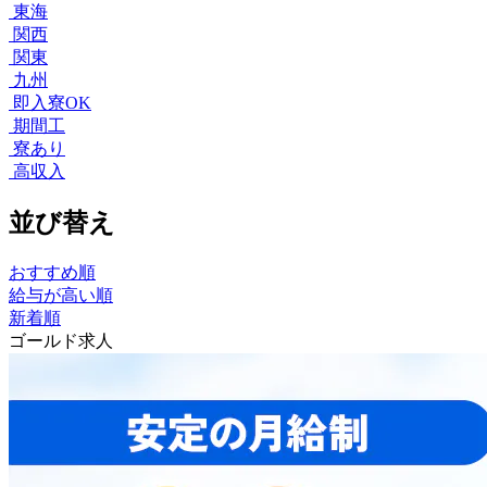
東海
関西
関東
九州
即入寮OK
期間工
寮あり
高収入
並び替え
おすすめ順
給与が高い順
新着順
ゴールド求人