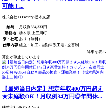
可能！...
株式会社J's Factory 栃木支店
給与
月収例
384,333
円
勤務地
栃木県 上三川町
寮・社宅
あり（無料）
仕事内容
組立・加工 / 自動車系工場 / 交替制
詳細を表示
募集が停止しています
【最短当日内定】想定年収400万円超え
★未経験OK！月収例34万円◎年間休...
株式会社BREXA Next