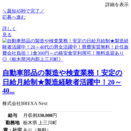
詳細を表示
＼最短45秒で完了／
応募へ進む
詳しく
見る
自動車部品の製造や検査業務！安定の
日給月給制★製造経験者活躍中！20～
40...
株式会社BREXA Next
給与
月収例
330,000
円
勤務地
栃木県 上三川町
寮・社宅
あり（無料）