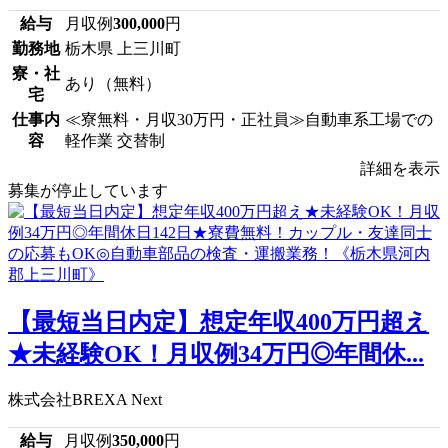
給与
月収例
300,000
円
勤務地
栃木県 上三川町
寮・社
あり（無料）
宅
仕事内
≪寮無料・月収30万円・正社員≫自動車系工場での
容
軽作業 交替制
詳細を表示
募集が停止しています
【最短当日内定】想定年収400万円超え
★未経験OK！月収例34万円◎年間休...
株式会社BREXA Next
給与
月収例
350,000
円