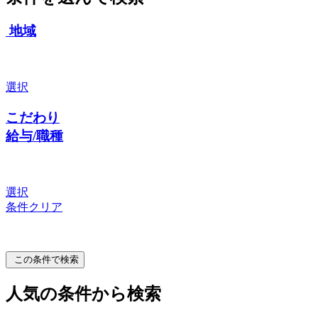
地域
選択
こだわり
給与/職種
選択
条件クリア
この条件で検索
人気の条件から検索