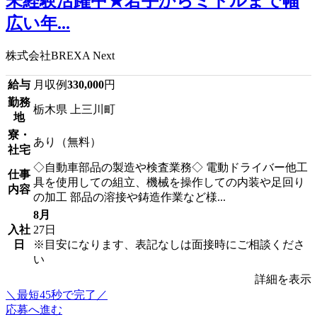
未経験活躍中★若手からミドルまで幅
広い年...
株式会社BREXA Next
給与
月収例
330,000
円
勤務
栃木県 上三川町
地
寮・
あり（無料）
社宅
◇自動車部品の製造や検査業務◇ 電動ドライバー他工
仕事
具を使用しての組立、機械を操作しての内装や足回り
内容
の加工 部品の溶接や鋳造作業など様...
8月
入社
27日
日
※目安になります、表記なしは面接時にご相談くださ
い
詳細を表示
＼最短45秒で完了／
応募へ進む