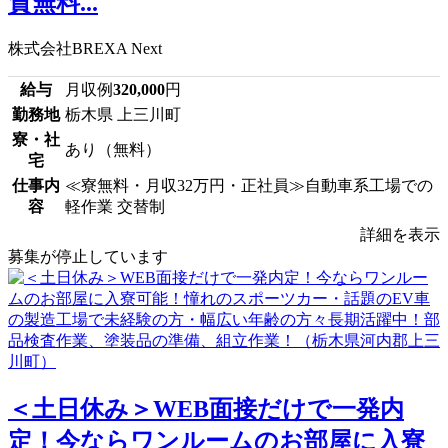
質無料...
株式会社BREXA Next
給与
月収例
320,000
円
勤務地
栃木県 上三川町
寮・社
あり（無料）
宅
仕事内
≪寮無料・月収32万円・正社員≫自動車系工場での
容
軽作業 交替制
詳細を表示
募集が停止しています
＜土日休み＞WEB面接だけで一発内
定！今ならワンルームのお部屋に入寮