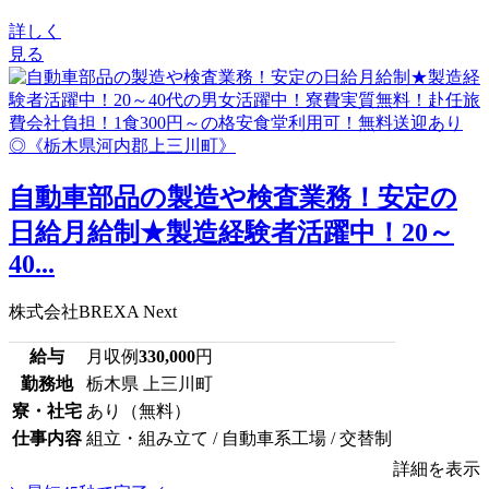
詳しく
見る
自動車部品の製造や検査業務！安定の
日給月給制★製造経験者活躍中！20～
40...
株式会社BREXA Next
給与
月収例
330,000
円
勤務地
栃木県 上三川町
寮・社宅
あり（無料）
仕事内容
組立・組み立て / 自動車系工場 / 交替制
詳細を表示