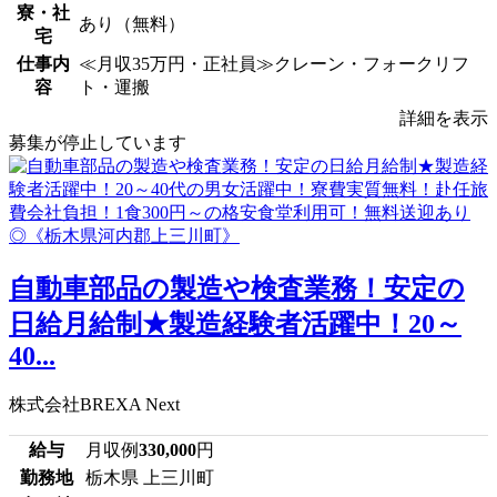
寮・社
あり（無料）
宅
仕事内
≪月収35万円・正社員≫クレーン・フォークリフ
容
ト・運搬
詳細を表示
募集が停止しています
自動車部品の製造や検査業務！安定の
日給月給制★製造経験者活躍中！20～
40...
株式会社BREXA Next
給与
月収例
330,000
円
勤務地
栃木県 上三川町