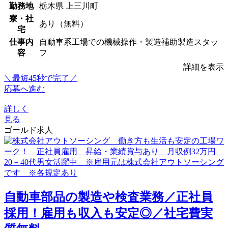
勤務地
栃木県 上三川町
寮・社
あり（無料）
宅
仕事内
自動車系工場での機械操作・製造補助製造スタッ
容
フ
詳細を表示
＼最短45秒で完了／
応募へ進む
詳しく
見る
ゴールド求人
自動車部品の製造や検査業務／正社員
採用！雇用も収入も安定◎／社宅費実