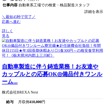
仕事内容
自動車系工場での検査・検品製造スタッフ
詳細を表示
＼最短45秒で完了／
応募へ進む
詳しく
見る
自動車製造に伴う鋳造業務！お友達や
カップルとの応募OK◎備品付きワンル
ーム...
株式会社BREXA Next
給与
月収例
410,000
円