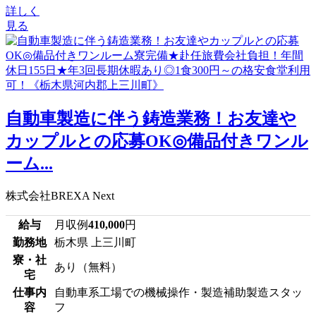
詳しく
見る
自動車製造に伴う鋳造業務！お友達や
カップルとの応募OK◎備品付きワンル
ーム...
株式会社BREXA Next
給与
月収例
410,000
円
勤務地
栃木県 上三川町
寮・社
あり（無料）
宅
仕事内
自動車系工場での機械操作・製造補助製造スタッ
容
フ