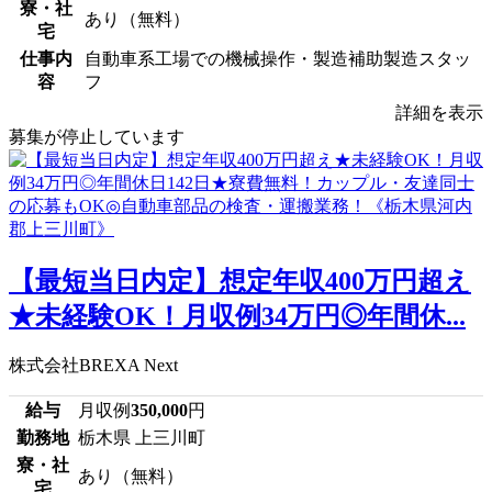
寮・社
あり（無料）
宅
仕事内
自動車系工場での機械操作・製造補助製造スタッ
容
フ
詳細を表示
募集が停止しています
【最短当日内定】想定年収400万円超え
★未経験OK！月収例34万円◎年間休...
株式会社BREXA Next
給与
月収例
350,000
円
勤務地
栃木県 上三川町
寮・社
あり（無料）
宅