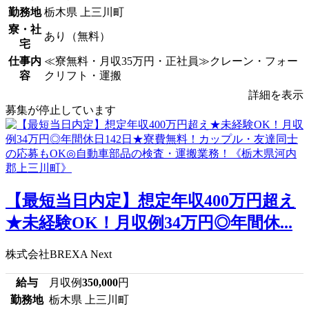
勤務地
栃木県 上三川町
寮・社
あり（無料）
宅
仕事内
≪寮無料・月収35万円・正社員≫クレーン・フォー
容
クリフト・運搬
詳細を表示
募集が停止しています
【最短当日内定】想定年収400万円超え
★未経験OK！月収例34万円◎年間休...
株式会社BREXA Next
給与
月収例
350,000
円
勤務地
栃木県 上三川町