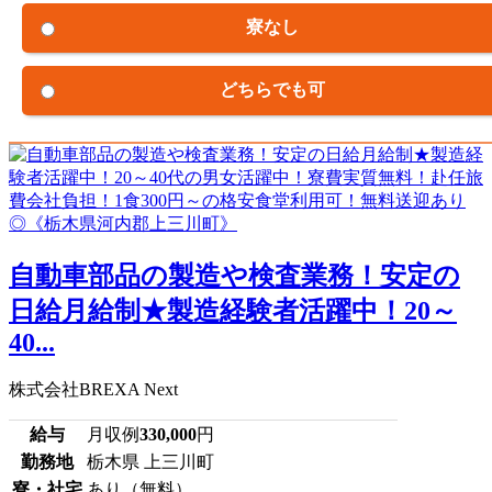
寮なし
どちらでも可
自動車部品の製造や検査業務！安定の
日給月給制★製造経験者活躍中！20～
40...
株式会社BREXA Next
給与
月収例
330,000
円
勤務地
栃木県 上三川町
寮・社宅
あり（無料）