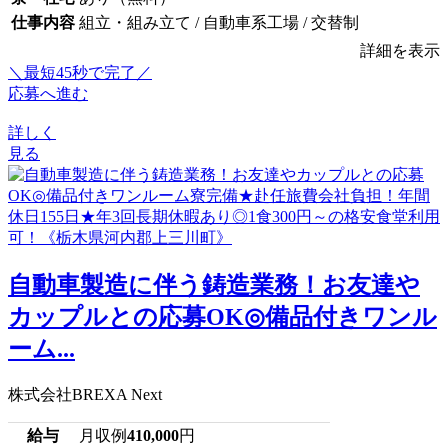
仕事内容
組立・組み立て / 自動車系工場 / 交替制
詳細を表示
＼最短45秒で完了／
応募へ進む
詳しく
見る
自動車製造に伴う鋳造業務！お友達や
カップルとの応募OK◎備品付きワンル
ーム...
株式会社BREXA Next
給与
月収例
410,000
円