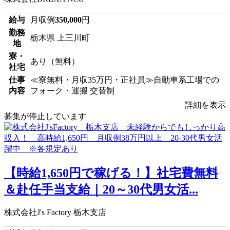
給与
月収例
350,000
円
勤務
栃木県 上三川町
地
寮・
あり（無料）
社宅
仕事
≪寮無料・月収35万円・正社員≫自動車系工場での
内容
フォーク・運搬 交替制
詳細を表示
募集が停止しています
【時給1,650円で稼げる！】社宅費無料
＆赴任手当支給｜20～30代男女活...
株式会社J's Factory 栃木支店