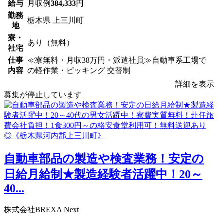
給与
月収例
384,333
円
勤務
栃木県 上三川町
地
寮・
あり（無料）
社宅
仕事
≪寮無料・月収38万円・派遣社員≫自動車系工場で
内容
の軽作業・ピッキング 交替制
詳細を表示
募集が停止しています
自動車部品の製造や検査業務！安定の
日給月給制★製造経験者活躍中！20～
40...
株式会社BREXA Next