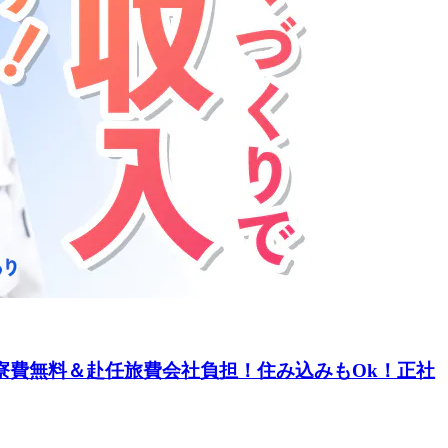
寮費無料＆赴任旅費会社負担！住み込みもOk！正社