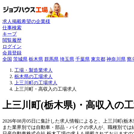
求人掲載希望の企業様
仕事検索
キープ
閲覧履歴
ログイン
会員登録
全国
茨城県
栃木県
群馬県
埼玉県
千葉県
東京都
神奈川県
寮
工場・製造業求人
栃木県の工場求人
上三川町の工場求人
上三川町・高収入の工場求人
上三川町(栃木県)・高収入の工
2026年08月05日に集計した求人情報によると、上三川町(栃
また業界別では自動車・部品・バイクの求人が、職種別では
日産自動車株式会社 栃木工場の求人も掲載されております