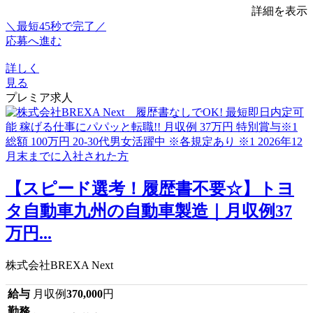
詳細を表示
＼最短45秒で完了／
応募へ進む
詳しく
見る
プレミア求人
【スピード選考！履歴書不要☆】トヨ
タ自動車九州の自動車製造｜月収例37
万円...
株式会社BREXA Next
給与
月収例
370,000
円
勤務