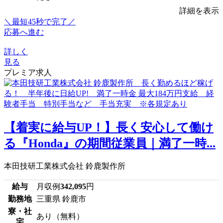
詳細を表示
＼最短45秒で完了／
応募へ進む
詳しく
見る
プレミア求人
【着実に給与UP！】長く安心して働け
る『Honda』の期間従業員｜満了一時...
本田技研工業株式会社 鈴鹿製作所
給与
月収例
342,095
円
勤務地
三重県 鈴鹿市
寮・社
あり（無料）
宅