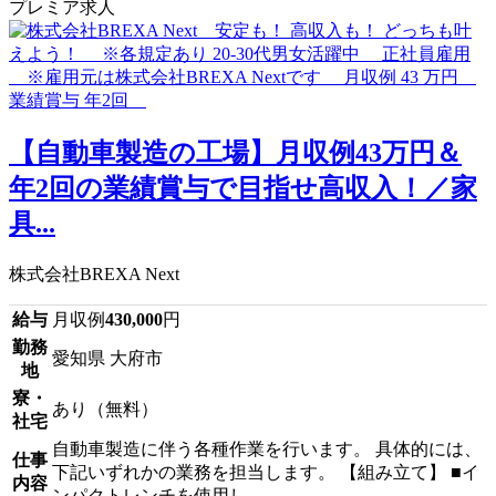
プレミア求人
【自動車製造の工場】月収例43万円＆
年2回の業績賞与で目指せ高収入！／家
具...
株式会社BREXA Next
給与
月収例
430,000
円
勤務
愛知県 大府市
地
寮・
あり（無料）
社宅
自動車製造に伴う各種作業を行います。 具体的には、
仕事
下記いずれかの業務を担当します。 【組み立て】 ■イ
内容
ンパクトレンチを使用し...