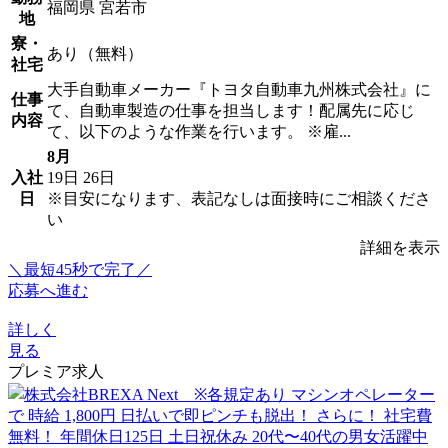
福岡県 宮若市
地
寮・
あり（無料）
社宅
大手自動車メーカー『トヨタ自動車九州株式会社』に
仕事
て、自動車製造の仕事を担当します！配属先に応じ
内容
て、以下のような作業を行います。 ※雇...
8月
入社
19日
26日
日
※目安になります、表記なしは面接時にご相談くださ
い
詳細を表示
＼最短45秒で完了／
応募へ進む
詳しく
見る
プレミア求人