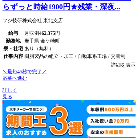
らずっと時給1900円★残業・深夜...
フジ技研株式会社 東北支店
給与
月収例
462,375
円
勤務地
岩手県 金ケ崎町
寮・社宅
あり（無料）
仕事内容
樹脂製品の組立・加工 / 自動車系工場 / 交替制
詳細を表示
＼最短45秒で完了／
応募へ進む
詳しく
見る