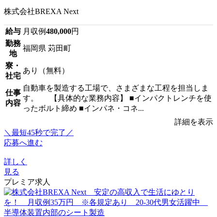
株式会社BREXA Next
給与
月収例
480,000
円
勤務
福岡県 苅田町
地
寮・
あり（無料）
社宅
自動車を製造する工場で、さまざまな工程を担当しま
仕事
す。 【具体的な業務内容】 ■インパクトレンチを使
内容
ったボルト締め ■インパネ・コネ...
詳細を表示
＼最短45秒で完了／
応募へ進む
詳しく
見る
プレミア求人