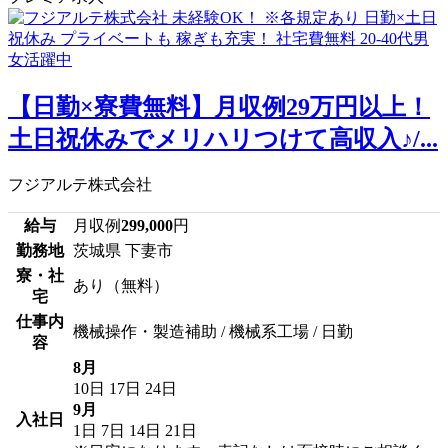
【日勤×寮費無料】月収例29万円以上！
土日祝休みでメリハリつけて高収入♪/...
フジアルテ株式会社
給与
月収例
299,000
円
勤務地
茨城県 下妻市
寮・社
あり（無料）
宅
仕事内
機械操作・製造補助 / 機械系工場 / 日勤
容
8月
10日
17日
24日
9月
入社日
1日
7日
14日
21日