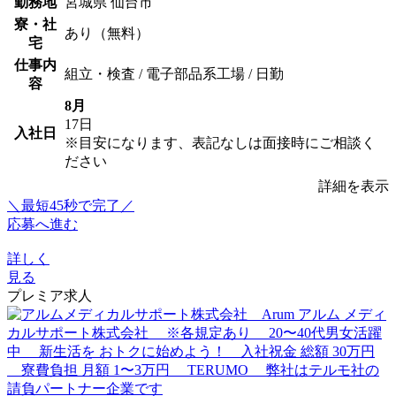
勤務地
宮城県 仙台市
寮・社
あり（無料）
宅
仕事内
組立・検査 / 電子部品系工場 / 日勤
容
8月
17日
入社日
※目安になります、表記なしは面接時にご相談く
ださい
詳細を表示
＼最短45秒で完了／
応募へ進む
詳しく
見る
プレミア求人