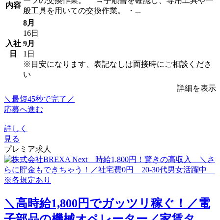
ーツの交換作業。 →手順書を確認し、専用工具や一
内容
般工具を用いての交換作業。 ・...
8月
16日
入社
9月
日
1日
※目安になります、表記なしは面接時にご相談くださ
い
詳細を表示
＼最短45秒で完了／
応募へ進む
詳しく
見る
プレミア求人
＼高時給1,800円でガッツリ稼ぐ！／電
子部品の機械オペレーター／家賃タ