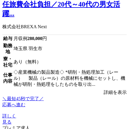
任旅費会社負担／20代～40代の男女活
躍...
株式会社BREXA Next
給与
月収例
280,000
円
勤務
埼玉県 羽生市
地
寮・
あり（無料）
社宅
◇産業機械の製品製造◇ *研削・熱処理加工（レー
仕事
ル） 製品（レール）の原材料を機械にセットし、機
内容
械が研削・熱処理をしたものを取り出...
詳細を表示
＼最短45秒で完了／
応募へ進む
詳しく
見る
プレミア求人