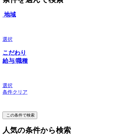
地域
選択
こだわり
給与/職種
選択
条件クリア
この条件で検索
人気の条件から検索