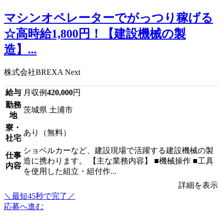
マシンオペレーターでがっつり稼げる
☆高時給1,800円！【建設機械の製
造】...
株式会社BREXA Next
給与
月収例
420,000
円
勤務
茨城県 土浦市
地
寮・
あり（無料）
社宅
ショベルカーなど、建設現場で活躍する建設機械の製
仕事
造に携わります。 【主な業務内容】 ■機械操作 ■工具
内容
を使用した組立・組付作...
詳細を表示
＼最短45秒で完了／
応募へ進む