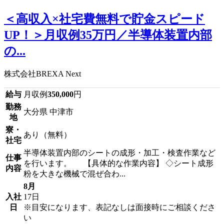
＜高収入×社宅費無料で貯金スピード
UP！＞月収例35万円／半導体装置内部
の...
株式会社BREXA Next
給与
月収例
350,000
円
勤務
大分県 中津市
地
寮・
あり（無料）
社宅
半導体装置内部のシートの成形・加工・検査作業など
仕事
を行います。 【具体的な作業内容】 ◇シート成形
内容
粉を大きな機械で混ぜ合わ...
8月
入社
17日
日
※目安になります、表記なしは面接時にご相談くださ
い