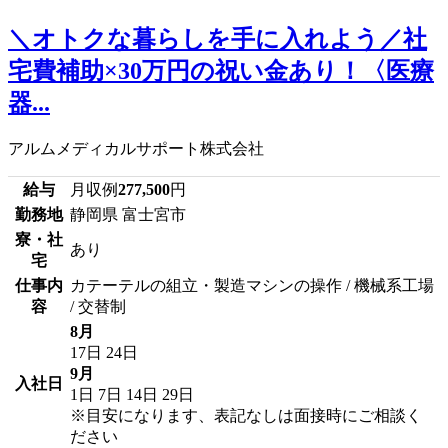
＼オトクな暮らしを手に入れよう／社
宅費補助×30万円の祝い金あり！〈医療
器...
アルムメディカルサポート株式会社
給与
月収例
277,500
円
勤務地
静岡県 富士宮市
寮・社
あり
宅
仕事内
カテーテルの組立・製造マシンの操作 / 機械系工場
容
/ 交替制
8月
17日
24日
9月
入社日
1日
7日
14日
29日
※目安になります、表記なしは面接時にご相談く
ださい