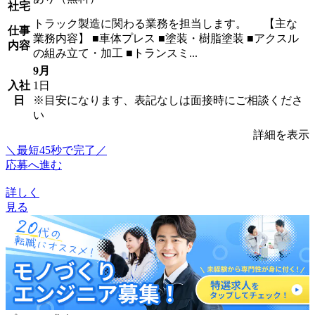
社宅
トラック製造に関わる業務を担当します。 【主な
仕事
業務内容】 ■車体プレス ■塗装・樹脂塗装 ■アクスル
内容
の組み立て・加工 ■トランスミ...
9月
入社
1日
日
※目安になります、表記なしは面接時にご相談くださ
い
詳細を表示
＼最短45秒で完了／
応募へ進む
詳しく
見る