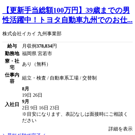
【更新手当総額100万円】39歳までの男
性活躍中！トヨタ自動車九州でのお仕...
株式会社イカイ 九州事業部
給与
月収例
378,834
円
勤務地
福岡県 宮若市
寮・社
あり（無料）
宅
仕事内
組立・検査 / 自動車系工場 / 交替制
容
8月
19日
26日
9月
入社日
2日
9日
16日
23日
※目安になります、表記なしは面接時にご相談く
ださい
詳細を表示