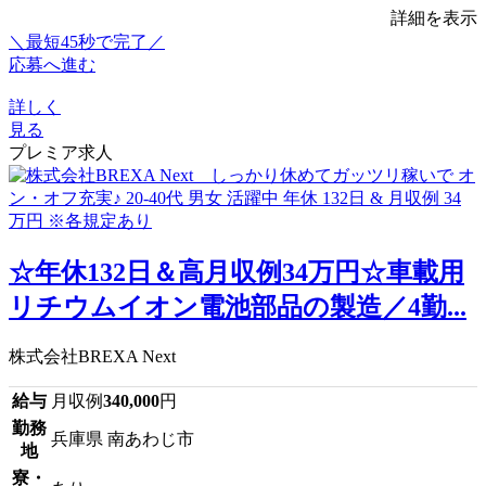
詳細を表示
＼最短45秒で完了／
応募へ進む
詳しく
見る
プレミア求人
☆年休132日＆高月収例34万円☆車載用
リチウムイオン電池部品の製造／4勤...
株式会社BREXA Next
給与
月収例
340,000
円
勤務
兵庫県 南あわじ市
地
寮・