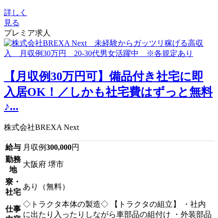
詳しく
見る
プレミア求人
【月収例30万円可】備品付き社宅に即
入居OK！／しかも社宅費はずっと無料
♪...
株式会社BREXA Next
給与
月収例
300,000
円
勤務
大阪府 堺市
地
寮・
あり（無料）
社宅
◇トラクタ本体の製造◇ 【トラクタの組立】 ・社内
仕事
に出たり入ったりしながら車部品の組付け ・外装部品