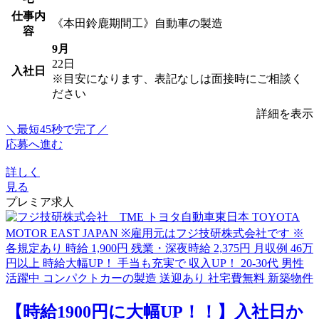
仕事内
《本田鈴鹿期間工》自動車の製造
容
9月
22日
入社日
※目安になります、表記なしは面接時にご相談く
ださい
詳細を表示
＼最短45秒で完了／
応募へ進む
詳しく
見る
プレミア求人
【時給1900円に大幅UP！！】入社日か