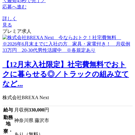
＼最短45秒で完了／
応募へ進む
詳しく
見る
プレミア求人
【12月末入社限定】社宅費無料でおト
クに暮らせる◎／トラックの組み立て
など...
株式会社BREXA Next
給与
月収例
330,000
円
勤務
神奈川県 藤沢市
地
寮・
あり（無料）