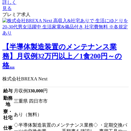
詳しく
見る
プレミア求人
【半導体製造装置のメンテナンス業
務】月収例32万円以上／1食200円～の
格...
株式会社BREXA Next
給与
月収例
330,000
円
勤務
三重県 四日市市
地
寮・
あり（無料）
社宅
◇半導体製造装置のメンテナンス業務◇ ・定期交換パ
仕事