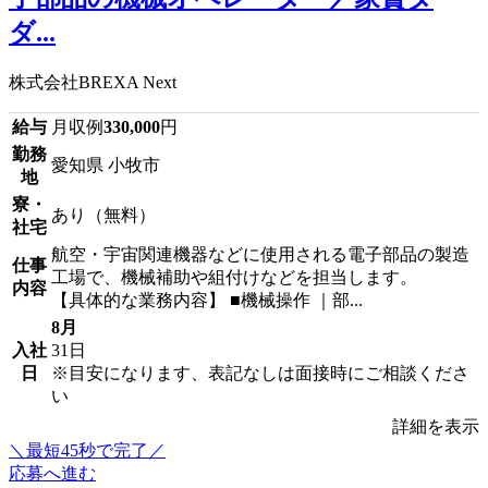
ダ...
株式会社BREXA Next
給与
月収例
330,000
円
勤務
愛知県 小牧市
地
寮・
あり（無料）
社宅
航空・宇宙関連機器などに使用される電子部品の製造
仕事
工場で、機械補助や組付けなどを担当します。
内容
【具体的な業務内容】 ■機械操作 ｜部...
8月
入社
31日
日
※目安になります、表記なしは面接時にご相談くださ
い
詳細を表示
＼最短45秒で完了／
応募へ進む