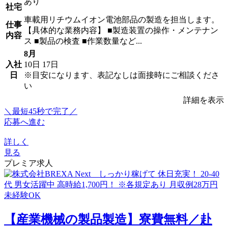
あり
社宅
車載用リチウムイオン電池部品の製造を担当します。
仕事
【具体的な業務内容】 ■製造装置の操作・メンテナン
内容
ス ■製品の検査 ■作業数量など...
8月
入社
10日
17日
日
※目安になります、表記なしは面接時にご相談くださ
い
詳細を表示
＼最短45秒で完了／
応募へ進む
詳しく
見る
プレミア求人
【産業機械の製品製造】寮費無料／赴