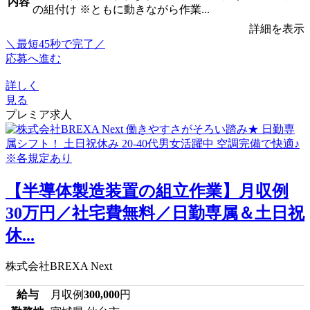
内容
の組付け ※ともに動きながら作業...
詳細を表示
＼最短45秒で完了／
応募へ進む
詳しく
見る
プレミア求人
【半導体製造装置の組立作業】月収例
30万円／社宅費無料／日勤専属＆土日祝
休...
株式会社BREXA Next
給与
月収例
300,000
円