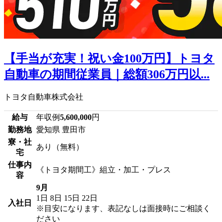
【手当が充実！祝い金100万円】トヨタ
自動車の期間従業員｜総額306万円以...
トヨタ自動車株式会社
給与
年収例
5,600,000
円
勤務地
愛知県 豊田市
寮・社
あり（無料）
宅
仕事内
《トヨタ期間工》組立・加工・プレス
容
9月
1日
8日
15日
22日
入社日
※目安になります、表記なしは面接時にご相談く
ださい